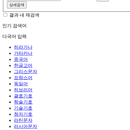
상세검색
결과 내 재검색
인기 검색어
다국어 입력
히라가나
가타카나
중국어
한글고어
그리스문자
프랑스어
독일어
히브리어
괄호기호
학술기호
기술기호
첨자기호
라틴문자
러시아문자