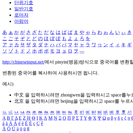
단위기호
일반기호
로마자
아랍어
あ
ぁ
か
が
さ
ざ
た
だ
な
は
ば
ぱ
ま
や
ゃ
ら
わ
ゎ
ん
い
ぃ
き
こ
ご
そ
ぞ
と
ど
の
ほ
ぼ
ぽ
も
よ
ょ
ろ
を
ア
ァ
カ
サ
ザ
タ
ダ
ナ
ハ
バ
パ
マ
ヤ
ャ
ラ
ワ
ヮ
ン
イ
ィ
キ
ギ
ソ
ゾ
ト
ド
ノ
ホ
ボ
ポ
モ
ヨ
ョ
ロ
ヲ
―
http://chineseinput.net/
에서 pinyin(병음)방식으로 중국어를 변환
변환된 중국어를 복사하여 사용하시면 됩니다.
예시)
中文 을 입력하시려면
zhongwen
을 입력하시고 space를
北京 을 입력하시려면
beijing
을 입력하시고 space를 누르
ㅥ
ㅦ
ㅧ
ㅨ
ㅩ
ㅪ
ㅫ
ㅬ
ㅭ
ㅮ
ㅯ
ㅰ
ㅱ
ㅲ
ㅳ
ㅴ
ㅵ
ㅶ
ㅷ
ㅸ
ㅹ
ㅺ
Α
Β
Γ
Δ
Ε
Ζ
Η
Θ
Ι
Κ
Λ
Μ
Ν
Ξ
Ο
Π
Ρ
Σ
Τ
Υ
Φ
Χ
Ψ
Ω
α
β
γ
δ
ε
ζ
η
á
à
Á
À
é
è
É
È
ç
Ç
ê
Ä
Ö
Ü
ä
ö
ü
ß