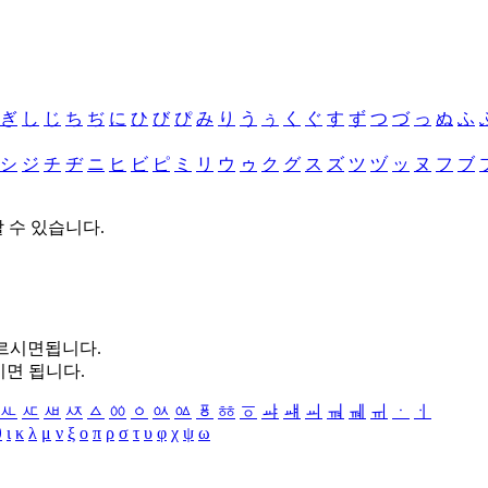
ぎ
し
じ
ち
ぢ
に
ひ
び
ぴ
み
り
う
ぅ
く
ぐ
す
ず
つ
づ
っ
ぬ
ふ
シ
ジ
チ
ヂ
ニ
ヒ
ビ
ピ
ミ
リ
ウ
ゥ
ク
グ
ス
ズ
ツ
ヅ
ッ
ヌ
フ
ブ
할 수 있습니다.
누르시면됩니다.
시면 됩니다.
ㅻ
ㅼ
ㅽ
ㅾ
ㅿ
ㆀ
ㆁ
ㆂ
ㆃ
ㆄ
ㆅ
ㆆ
ㆇ
ㆈ
ㆉ
ㆊ
ㆋ
ㆌ
ㆍ
ㆎ
θ
ι
κ
λ
μ
ν
ξ
ο
π
ρ
σ
τ
υ
φ
χ
ψ
ω