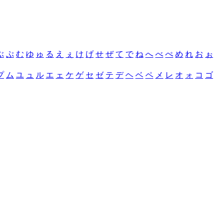
ぶ
ぷ
む
ゆ
ゅ
る
え
ぇ
け
げ
せ
ぜ
て
で
ね
へ
べ
ぺ
め
れ
お
ぉ
プ
ム
ユ
ュ
ル
エ
ェ
ケ
ゲ
セ
ゼ
テ
デ
ヘ
ベ
ペ
メ
レ
オ
ォ
コ
ゴ