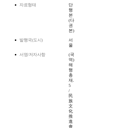
자료형태
단
행
본
(다
권
본)
발행국(도시)
서
울
서명/저자사항
(국
역)
해
행
총
재.
5
/
民
族
文
化
推
進
會