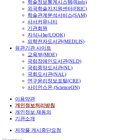
학술정보통계시스템(Rinfo)
외국학술지지원센터(FRIC)
학술관계분석서비스(SAM)
사서커뮤니티
기관회원
지식나눔(LOOK)
의학전자도서관(MEDLIS)
유관기관 사이트
교육부(MOE)
국립장애인도서관(NLD)
국립중앙도서관(NL)
국회도서관(NAL)
연구윤리정보포털(CRE)
사이언스온 (ScienceON)
이용약관
개인정보처리방침
개인정보 재동의
기관소개
저작물 게시중단요청