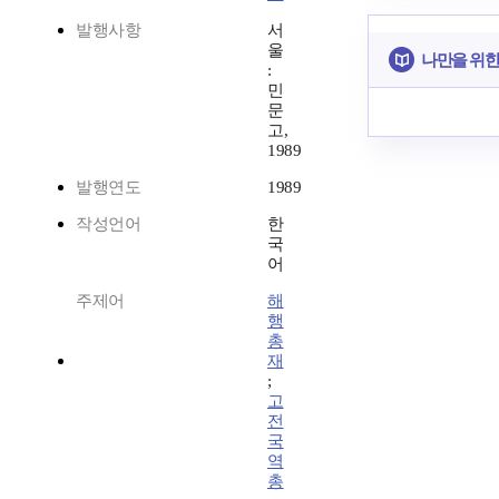
발행사항
서
울
나만을 위한
:
민
문
고,
1989
발행연도
1989
작성언어
한
국
어
주제어
해
행
총
재
;
고
전
국
역
총