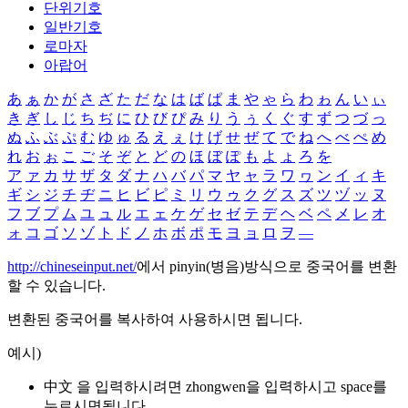
단위기호
일반기호
로마자
아랍어
あ
ぁ
か
が
さ
ざ
た
だ
な
は
ば
ぱ
ま
や
ゃ
ら
わ
ゎ
ん
い
ぃ
き
ぎ
し
じ
ち
ぢ
に
ひ
び
ぴ
み
り
う
ぅ
く
ぐ
す
ず
つ
づ
っ
ぬ
ふ
ぶ
ぷ
む
ゆ
ゅ
る
え
ぇ
け
げ
せ
ぜ
て
で
ね
へ
べ
ぺ
め
れ
お
ぉ
こ
ご
そ
ぞ
と
ど
の
ほ
ぼ
ぽ
も
よ
ょ
ろ
を
ア
ァ
カ
サ
ザ
タ
ダ
ナ
ハ
バ
パ
マ
ヤ
ャ
ラ
ワ
ヮ
ン
イ
ィ
キ
ギ
シ
ジ
チ
ヂ
ニ
ヒ
ビ
ピ
ミ
リ
ウ
ゥ
ク
グ
ス
ズ
ツ
ヅ
ッ
ヌ
フ
ブ
プ
ム
ユ
ュ
ル
エ
ェ
ケ
ゲ
セ
ゼ
テ
デ
ヘ
ベ
ペ
メ
レ
オ
ォ
コ
ゴ
ソ
ゾ
ト
ド
ノ
ホ
ボ
ポ
モ
ヨ
ョ
ロ
ヲ
―
http://chineseinput.net/
에서 pinyin(병음)방식으로 중국어를 변환
할 수 있습니다.
변환된 중국어를 복사하여 사용하시면 됩니다.
예시)
中文 을 입력하시려면
zhongwen
을 입력하시고 space를
누르시면됩니다.