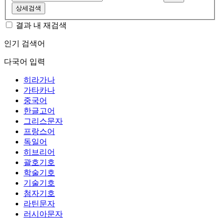
상세검색
결과 내 재검색
인기 검색어
다국어 입력
히라가나
가타카나
중국어
한글고어
그리스문자
프랑스어
독일어
히브리어
괄호기호
학술기호
기술기호
첨자기호
라틴문자
러시아문자