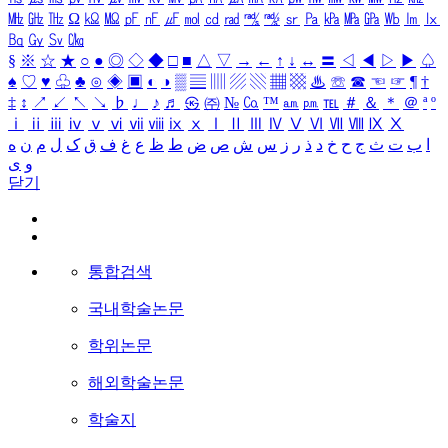
㎒
㎓
㎔
Ω
㏀
㏁
㎊
㎋
㎌
㏖
㏅
㎭
㎮
㎯
㏛
㎩
㎪
㎫
㎬
㏝
㏐
㏓
㏃
㏉
㏜
㏆
§
※
☆
★
○
●
◎
◇
◆
□
■
△
▽
→
←
↑
↓
↔
〓
◁
◀
▷
▶
♤
♠
♡
♥
♧
♣
⊙
◈
▣
◐
◑
▒
▤
▥
▨
▧
▦
▩
♨
☏
☎
☜
☞
¶
†
‡
↕
↗
↙
↖
↘
♭
♩
♪
♬
㉿
㈜
№
㏇
™
㏂
㏘
℡
＃
＆
＊
＠
ª
º
ⅰ
ⅱ
ⅲ
ⅳ
ⅴ
ⅵ
ⅶ
ⅷ
ⅸ
ⅹ
Ⅰ
Ⅱ
Ⅲ
Ⅳ
Ⅴ
Ⅵ
Ⅶ
Ⅷ
Ⅸ
Ⅹ
ا
ب
ت
ث
ج
ح
خ
د
ذ
ر
ز
س
ش
ص
ض
ط
ظ
ع
غ
ف
ق
ک
ل
م
ن
ه
و
ی
닫기
통합검색
국내학술논문
학위논문
해외학술논문
학술지