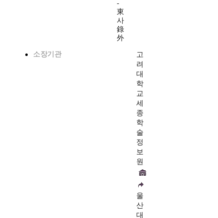
-
東
사
錄
外
소장기관
고
려
대
학
교
세
종
학
술
정
보
원
울
산
대