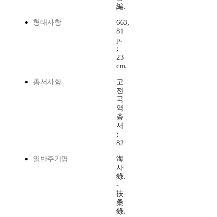
編.
형태사항
663,
81
p.
;
23
cm.
총서사항
고
전
국
역
총
서
;
82
일반주기명
海
사
錄.
-
扶
桑
錄.