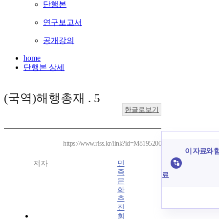
단행본
연구보고서
공개강의
home
단행본 상세
(국역)해행총재 . 5
한글로보기
https://www.riss.kr/link?id=M8195200
이 자료와 함
저자
민
족
료
문
화
추
진
회