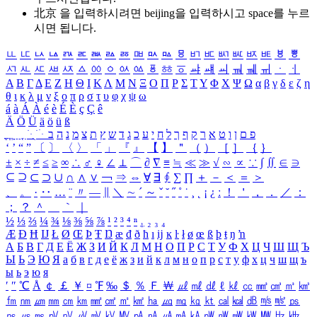
北京 을 입력하시려면
beijing
을 입력하시고 space를 누르
시면 됩니다.
ㅥ
ㅦ
ㅧ
ㅨ
ㅩ
ㅪ
ㅫ
ㅬ
ㅭ
ㅮ
ㅯ
ㅰ
ㅱ
ㅲ
ㅳ
ㅴ
ㅵ
ㅶ
ㅷ
ㅸ
ㅹ
ㅺ
ㅻ
ㅼ
ㅽ
ㅾ
ㅿ
ㆀ
ㆁ
ㆂ
ㆃ
ㆄ
ㆅ
ㆆ
ㆇ
ㆈ
ㆉ
ㆊ
ㆋ
ㆌ
ㆍ
ㆎ
Α
Β
Γ
Δ
Ε
Ζ
Η
Θ
Ι
Κ
Λ
Μ
Ν
Ξ
Ο
Π
Ρ
Σ
Τ
Υ
Φ
Χ
Ψ
Ω
α
β
γ
δ
ε
ζ
η
θ
ι
κ
λ
μ
ν
ξ
ο
π
ρ
σ
τ
υ
φ
χ
ψ
ω
á
à
Á
À
é
è
É
È
ç
Ç
ê
Ä
Ö
Ü
ä
ö
ü
ß
ְ
ֳ
ֲ
ֱ
ָ
ַ
ֵ
ֶ
ִ
ֹ
ּ
ֻ
ׂ
ׁ
ּ
ב
ה
נ
מ
צ
ת
ץ
ש
ד
ג
כ
ע
י
ח
ל
ך
ף
ק
ר
א
ט
ו
ן
ם
פ
‘
’
“
”
〔
〕
〈
〉
「
」
『
』
【
】
＂
（
）
［
］
｛
｝
±
×
÷
≠
≤
≥
∞
∴
♂
♀
∠
⊥
⌒
∂
∇
≡
≒
≪
≫
√
∽
∝
∵
∫
∬
∈
∋
⊆
⊇
⊂
⊃
∪
∩
∧
∨
￢
⇒
⇔
∀
∃
∮
∑
∏
＋
－
＜
＝
＞
、
。
·
‥
…
¨
〃
―
∥
＼
∼
´
～
ˇ
˘
˝
˚
˙
¸
˛
¡
¿
ː
！
＇
，
．
／
：
；
？
＾
＿
｀
｜
½
⅓
⅔
¼
¾
⅛
⅜
⅝
⅞
¹
²
³
⁴
ⁿ
₁
₂
₃
₄
Æ
Ð
Ħ
Ĳ
Ł
Ø
Œ
Þ
Ŧ
Ŋ
æ
đ
ð
ħ
ı
ĳ
ĸ
ŀ
ł
ø
œ
ß
þ
ŧ
ŋ
ŉ
А
Б
В
Г
Д
Е
Ё
Ж
З
И
Й
К
Л
М
Н
О
П
Р
С
Т
У
Ф
Х
Ц
Ч
Ш
Щ
Ъ
Ы
Ь
Э
Ю
Я
а
б
в
г
д
е
ё
ж
з
и
й
к
л
м
н
о
п
р
с
т
у
ф
х
ц
ч
ш
щ
ъ
ы
ь
э
ю
я
′
″
℃
Å
￠
￡
￥
¤
℉
‰
＄
％
Ｆ
￦
㎕
㎖
㎗
ℓ
㎘
㏄
㎣
㎤
㎥
㎦
㎙
㎚
㎛
㎜
㎝
㎞
㎟
㎠
㎡
㎢
㏊
㎍
㎎
㎏
㏏
㎈
㎉
㏈
㎧
㎨
㎰
㎱
㎲
㎳
㎴
㎵
㎶
㎷
㎸
㎹
㎀
㎁
㎂
㎃
㎄
㎺
㎻
㎽
㎾
㎿
㎐
㎑