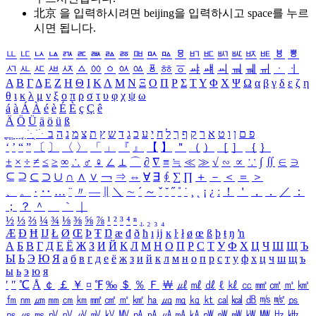
北京 을 입력하시려면
beijing
을 입력하시고 space를 누르
시면 됩니다.
ㅥ
ㅦ
ㅧ
ㅨ
ㅩ
ㅪ
ㅫ
ㅬ
ㅭ
ㅮ
ㅯ
ㅰ
ㅱ
ㅲ
ㅳ
ㅴ
ㅵ
ㅶ
ㅷ
ㅸ
ㅹ
ㅺ
ㅻ
ㅼ
ㅽ
ㅾ
ㅿ
ㆀ
ㆁ
ㆂ
ㆃ
ㆄ
ㆅ
ㆆ
ㆇ
ㆈ
ㆉ
ㆊ
ㆋ
ㆌ
ㆍ
ㆎ
Α
Β
Γ
Δ
Ε
Ζ
Η
Θ
Ι
Κ
Λ
Μ
Ν
Ξ
Ο
Π
Ρ
Σ
Τ
Υ
Φ
Χ
Ψ
Ω
α
β
γ
δ
ε
ζ
η
θ
ι
κ
λ
μ
ν
ξ
ο
π
ρ
σ
τ
υ
φ
χ
ψ
ω
á
à
Á
À
é
è
É
È
ç
Ç
ê
Ä
Ö
Ü
ä
ö
ü
ß
ְ
ֳ
ֲ
ֱ
ָ
ַ
ֵ
ֶ
ִ
ֹ
ּ
ֻ
ׂ
ׁ
ּ
ב
ה
נ
מ
צ
ת
ץ
ש
ד
ג
כ
ע
י
ח
ל
ך
ף
ק
ר
א
ט
ו
ן
ם
פ
‘
’
“
”
〔
〕
〈
〉
「
」
『
』
【
】
＂
（
）
［
］
｛
｝
±
×
÷
≠
≤
≥
∞
∴
♂
♀
∠
⊥
⌒
∂
∇
≡
≒
≪
≫
√
∽
∝
∵
∫
∬
∈
∋
⊆
⊇
⊂
⊃
∪
∩
∧
∨
￢
⇒
⇔
∀
∃
∮
∑
∏
＋
－
＜
＝
＞
、
。
·
‥
…
¨
〃
―
∥
＼
∼
´
～
ˇ
˘
˝
˚
˙
¸
˛
¡
¿
ː
！
＇
，
．
／
：
；
？
＾
＿
｀
｜
½
⅓
⅔
¼
¾
⅛
⅜
⅝
⅞
¹
²
³
⁴
ⁿ
₁
₂
₃
₄
Æ
Ð
Ħ
Ĳ
Ł
Ø
Œ
Þ
Ŧ
Ŋ
æ
đ
ð
ħ
ı
ĳ
ĸ
ŀ
ł
ø
œ
ß
þ
ŧ
ŋ
ŉ
А
Б
В
Г
Д
Е
Ё
Ж
З
И
Й
К
Л
М
Н
О
П
Р
С
Т
У
Ф
Х
Ц
Ч
Ш
Щ
Ъ
Ы
Ь
Э
Ю
Я
а
б
в
г
д
е
ё
ж
з
и
й
к
л
м
н
о
п
р
с
т
у
ф
х
ц
ч
ш
щ
ъ
ы
ь
э
ю
я
′
″
℃
Å
￠
￡
￥
¤
℉
‰
＄
％
Ｆ
￦
㎕
㎖
㎗
ℓ
㎘
㏄
㎣
㎤
㎥
㎦
㎙
㎚
㎛
㎜
㎝
㎞
㎟
㎠
㎡
㎢
㏊
㎍
㎎
㎏
㏏
㎈
㎉
㏈
㎧
㎨
㎰
㎱
㎲
㎳
㎴
㎵
㎶
㎷
㎸
㎹
㎀
㎁
㎂
㎃
㎄
㎺
㎻
㎽
㎾
㎿
㎐
㎑