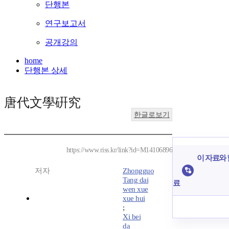
단행본
연구보고서
공개강의
home
단행본 상세
唐代文學硏究
한글로보기
https://www.riss.kr/link?id=M14106896
이 자료와 
저자
Zhongguo
Tang dai
료
wen xue
xue hui
;
Xi bei
da