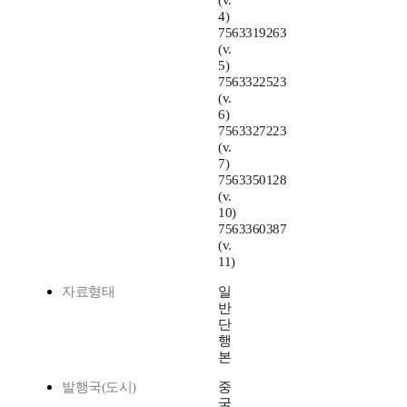
(v.
4)
7563319263
(v.
5)
7563322523
(v.
6)
7563327223
(v.
7)
7563350128
(v.
10)
7563360387
(v.
11)
자료형태
일
반
단
행
본
발행국(도시)
중
국