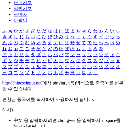
단위기호
일반기호
로마자
아랍어
あ
ぁ
か
が
さ
ざ
た
だ
な
は
ば
ぱ
ま
や
ゃ
ら
わ
ゎ
ん
い
ぃ
き
ぎ
し
じ
ち
ぢ
に
ひ
び
ぴ
み
り
う
ぅ
く
ぐ
す
ず
つ
づ
っ
ぬ
ふ
ぶ
ぷ
む
ゆ
ゅ
る
え
ぇ
け
げ
せ
ぜ
て
で
ね
へ
べ
ぺ
め
れ
お
ぉ
こ
ご
そ
ぞ
と
ど
の
ほ
ぼ
ぽ
も
よ
ょ
ろ
を
ア
ァ
カ
サ
ザ
タ
ダ
ナ
ハ
バ
パ
マ
ヤ
ャ
ラ
ワ
ヮ
ン
イ
ィ
キ
ギ
シ
ジ
チ
ヂ
ニ
ヒ
ビ
ピ
ミ
リ
ウ
ゥ
ク
グ
ス
ズ
ツ
ヅ
ッ
ヌ
フ
ブ
プ
ム
ユ
ュ
ル
エ
ェ
ケ
ゲ
セ
ゼ
テ
デ
ヘ
ベ
ペ
メ
レ
オ
ォ
コ
ゴ
ソ
ゾ
ト
ド
ノ
ホ
ボ
ポ
モ
ヨ
ョ
ロ
ヲ
―
http://chineseinput.net/
에서 pinyin(병음)방식으로 중국어를 변환
할 수 있습니다.
변환된 중국어를 복사하여 사용하시면 됩니다.
예시)
中文 을 입력하시려면
zhongwen
을 입력하시고 space를
누르시면됩니다.