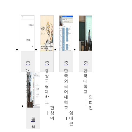
중국문학과 문화
중국문학개론
중국서사문학과스토리텔링
중국 고전명작 강독2
대
경
한
단
구
상
국
국
한
국
외
대
의
립
국
학
대
대
어
교
학
학
대
안
교
교
학
희
이
한
교
진
승
상
임
우
덕
대
중국문학과 언어
근
한