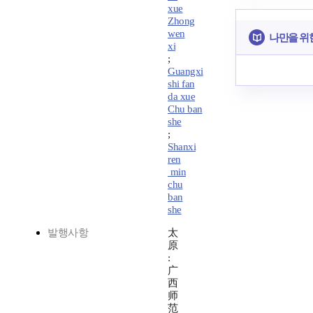
xue
Zhong
wen
나만을 위
xi
;
Guangxi
shi fan
da xue
Chu ban
she
;
Shanxi
ren
min
chu
ban
she
발행사항
太
原
:
广
西
师
范