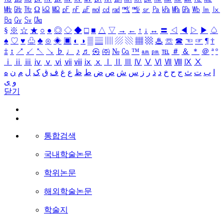
㎒
㎓
㎔
Ω
㏀
㏁
㎊
㎋
㎌
㏖
㏅
㎭
㎮
㎯
㏛
㎩
㎪
㎫
㎬
㏝
㏐
㏓
㏃
㏉
㏜
㏆
§
※
☆
★
○
●
◎
◇
◆
□
■
△
▽
→
←
↑
↓
↔
〓
◁
◀
▷
▶
♤
♠
♡
♥
♧
♣
⊙
◈
▣
◐
◑
▒
▤
▥
▨
▧
▦
▩
♨
☏
☎
☜
☞
¶
†
‡
↕
↗
↙
↖
↘
♭
♩
♪
♬
㉿
㈜
№
㏇
™
㏂
㏘
℡
＃
＆
＊
＠
ª
º
ⅰ
ⅱ
ⅲ
ⅳ
ⅴ
ⅵ
ⅶ
ⅷ
ⅸ
ⅹ
Ⅰ
Ⅱ
Ⅲ
Ⅳ
Ⅴ
Ⅵ
Ⅶ
Ⅷ
Ⅸ
Ⅹ
ا
ب
ت
ث
ج
ح
خ
د
ذ
ر
ز
س
ش
ص
ض
ط
ظ
ع
غ
ف
ق
ک
ل
م
ن
ه
و
ی
닫기
통합검색
국내학술논문
학위논문
해외학술논문
학술지