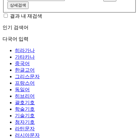
상세검색
결과 내 재검색
인기 검색어
다국어 입력
히라가나
가타카나
중국어
한글고어
그리스문자
프랑스어
독일어
히브리어
괄호기호
학술기호
기술기호
첨자기호
라틴문자
러시아문자