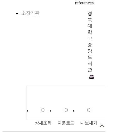
references.
소장기관
경
북
대
학
교
중
앙
도
서
관
0
0
0
상세조회
다운로드
내보내기