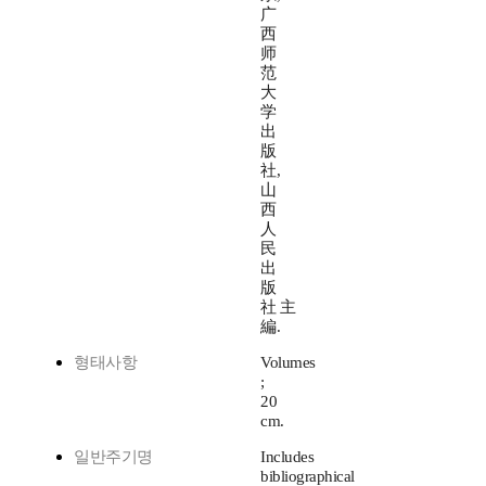
广
西
师
范
大
学
出
版
社,
山
西
人
民
出
版
社 主
編.
형태사항
Volumes
;
20
cm.
일반주기명
Includes
bibliographical