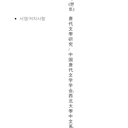
(본
토)
서명/저자사항
唐
代
文
學
硏
究
/
中
国
唐
代
文
学
学
会,
西
北
大
學
中
文
系,