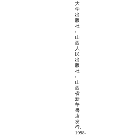
大
学
出
版
社
:
山
西
人
民
出
版
社
:
山
西
省
新
華
書
店
发
行,
1988-