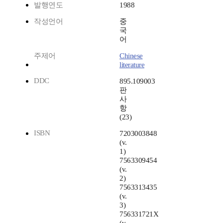
발행연도
1988
작성언어
중
국
어
주제어
Chinese
literature
DDC
895.109003
판
사
항
(23)
ISBN
7203003848
(v.
1)
7563309454
(v.
2)
7563313435
(v.
3)
756331721X