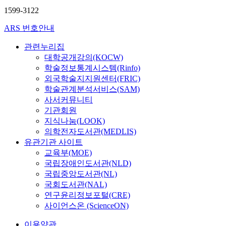
1599-3122
ARS 번호안내
관련누리집
대학공개강의(KOCW)
학술정보통계시스템(Rinfo)
외국학술지지원센터(FRIC)
학술관계분석서비스(SAM)
사서커뮤니티
기관회원
지식나눔(LOOK)
의학전자도서관(MEDLIS)
유관기관 사이트
교육부(MOE)
국립장애인도서관(NLD)
국립중앙도서관(NL)
국회도서관(NAL)
연구윤리정보포털(CRE)
사이언스온 (ScienceON)
이용약관