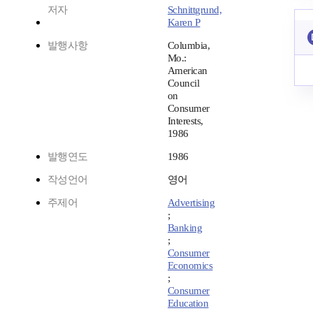
저자
Schnittgrund,
Karen P
발행사항
Columbia,
Mo.:
American
Council
on
Consumer
Interests,
1986
발행연도
1986
작성언어
영어
주제어
Advertising
;
Banking
;
Consumer
Economics
;
Consumer
Education