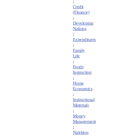
;
Credit
(Finance)
;
Developing
Nations
;
Expenditures
;
Family
Life
;
Foods
Instruction
;
Home
Economics
;
Instructional
Materials
;
Money
Management
;
Nutrition