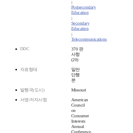
;
Postsecondary
Education
;
Secondary
Education
;
Telecommunications
DDC
370 판
사항
(20)
자료형태
일반
단행
본
발행국(도시)
Missouri
서명/저자사항
American
Council
on
Consumer
Interests
Annual
Conference.