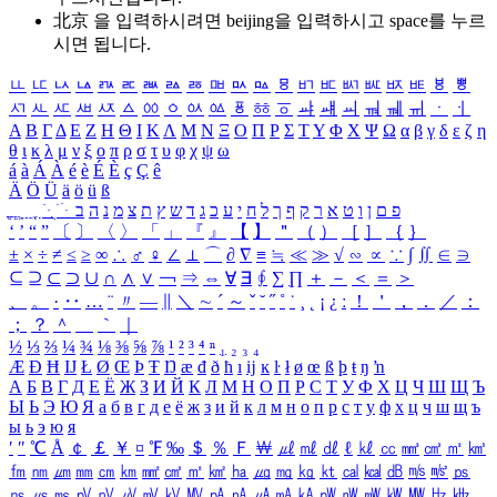
北京 을 입력하시려면
beijing
을 입력하시고 space를 누르
시면 됩니다.
ㅥ
ㅦ
ㅧ
ㅨ
ㅩ
ㅪ
ㅫ
ㅬ
ㅭ
ㅮ
ㅯ
ㅰ
ㅱ
ㅲ
ㅳ
ㅴ
ㅵ
ㅶ
ㅷ
ㅸ
ㅹ
ㅺ
ㅻ
ㅼ
ㅽ
ㅾ
ㅿ
ㆀ
ㆁ
ㆂ
ㆃ
ㆄ
ㆅ
ㆆ
ㆇ
ㆈ
ㆉ
ㆊ
ㆋ
ㆌ
ㆍ
ㆎ
Α
Β
Γ
Δ
Ε
Ζ
Η
Θ
Ι
Κ
Λ
Μ
Ν
Ξ
Ο
Π
Ρ
Σ
Τ
Υ
Φ
Χ
Ψ
Ω
α
β
γ
δ
ε
ζ
η
θ
ι
κ
λ
μ
ν
ξ
ο
π
ρ
σ
τ
υ
φ
χ
ψ
ω
á
à
Á
À
é
è
É
È
ç
Ç
ê
Ä
Ö
Ü
ä
ö
ü
ß
ְ
ֳ
ֲ
ֱ
ָ
ַ
ֵ
ֶ
ִ
ֹ
ּ
ֻ
ׂ
ׁ
ּ
ב
ה
נ
מ
צ
ת
ץ
ש
ד
ג
כ
ע
י
ח
ל
ך
ף
ק
ר
א
ט
ו
ן
ם
פ
‘
’
“
”
〔
〕
〈
〉
「
」
『
』
【
】
＂
（
）
［
］
｛
｝
±
×
÷
≠
≤
≥
∞
∴
♂
♀
∠
⊥
⌒
∂
∇
≡
≒
≪
≫
√
∽
∝
∵
∫
∬
∈
∋
⊆
⊇
⊂
⊃
∪
∩
∧
∨
￢
⇒
⇔
∀
∃
∮
∑
∏
＋
－
＜
＝
＞
、
。
·
‥
…
¨
〃
―
∥
＼
∼
´
～
ˇ
˘
˝
˚
˙
¸
˛
¡
¿
ː
！
＇
，
．
／
：
；
？
＾
＿
｀
｜
½
⅓
⅔
¼
¾
⅛
⅜
⅝
⅞
¹
²
³
⁴
ⁿ
₁
₂
₃
₄
Æ
Ð
Ħ
Ĳ
Ł
Ø
Œ
Þ
Ŧ
Ŋ
æ
đ
ð
ħ
ı
ĳ
ĸ
ŀ
ł
ø
œ
ß
þ
ŧ
ŋ
ŉ
А
Б
В
Г
Д
Е
Ё
Ж
З
И
Й
К
Л
М
Н
О
П
Р
С
Т
У
Ф
Х
Ц
Ч
Ш
Щ
Ъ
Ы
Ь
Э
Ю
Я
а
б
в
г
д
е
ё
ж
з
и
й
к
л
м
н
о
п
р
с
т
у
ф
х
ц
ч
ш
щ
ъ
ы
ь
э
ю
я
′
″
℃
Å
￠
￡
￥
¤
℉
‰
＄
％
Ｆ
￦
㎕
㎖
㎗
ℓ
㎘
㏄
㎣
㎤
㎥
㎦
㎙
㎚
㎛
㎜
㎝
㎞
㎟
㎠
㎡
㎢
㏊
㎍
㎎
㎏
㏏
㎈
㎉
㏈
㎧
㎨
㎰
㎱
㎲
㎳
㎴
㎵
㎶
㎷
㎸
㎹
㎀
㎁
㎂
㎃
㎄
㎺
㎻
㎽
㎾
㎿
㎐
㎑