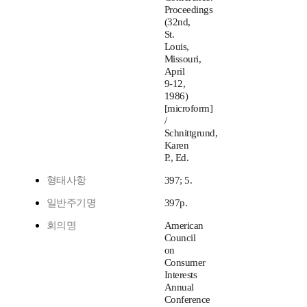
Proceedings
(32nd,
St.
Louis,
Missouri,
April
9-12,
1986)
[microform]
/
Schnittgrund,
Karen
P., Ed.
형태사항
397; 5.
일반주기명
397p.
회의명
American
Council
on
Consumer
Interests
Annual
Conference