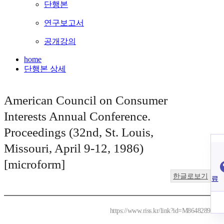
단행본
연구보고서
공개강의
home
단행본 상세
American Council on Consumer
Interests Annual Conference.
Proceedings (32nd, St. Louis,
Missouri, April 9-12, 1986)
[microform]
한글로보기
료
https://www.riss.kr/link?id=M8648289