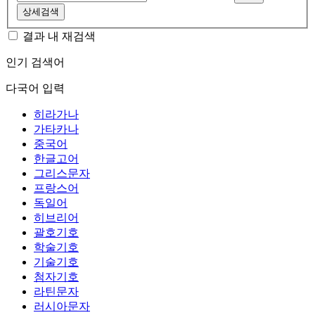
상세검색
결과 내 재검색
인기 검색어
다국어 입력
히라가나
가타카나
중국어
한글고어
그리스문자
프랑스어
독일어
히브리어
괄호기호
학술기호
기술기호
첨자기호
라틴문자
러시아문자