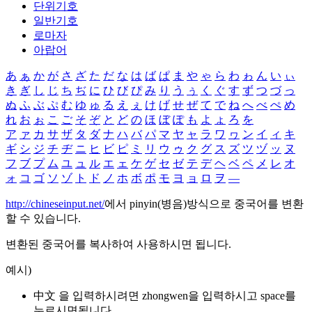
단위기호
일반기호
로마자
아랍어
あ
ぁ
か
が
さ
ざ
た
だ
な
は
ば
ぱ
ま
や
ゃ
ら
わ
ゎ
ん
い
ぃ
き
ぎ
し
じ
ち
ぢ
に
ひ
び
ぴ
み
り
う
ぅ
く
ぐ
す
ず
つ
づ
っ
ぬ
ふ
ぶ
ぷ
む
ゆ
ゅ
る
え
ぇ
け
げ
せ
ぜ
て
で
ね
へ
べ
ぺ
め
れ
お
ぉ
こ
ご
そ
ぞ
と
ど
の
ほ
ぼ
ぽ
も
よ
ょ
ろ
を
ア
ァ
カ
サ
ザ
タ
ダ
ナ
ハ
バ
パ
マ
ヤ
ャ
ラ
ワ
ヮ
ン
イ
ィ
キ
ギ
シ
ジ
チ
ヂ
ニ
ヒ
ビ
ピ
ミ
リ
ウ
ゥ
ク
グ
ス
ズ
ツ
ヅ
ッ
ヌ
フ
ブ
プ
ム
ユ
ュ
ル
エ
ェ
ケ
ゲ
セ
ゼ
テ
デ
ヘ
ベ
ペ
メ
レ
オ
ォ
コ
ゴ
ソ
ゾ
ト
ド
ノ
ホ
ボ
ポ
モ
ヨ
ョ
ロ
ヲ
―
http://chineseinput.net/
에서 pinyin(병음)방식으로 중국어를 변환
할 수 있습니다.
변환된 중국어를 복사하여 사용하시면 됩니다.
예시)
中文 을 입력하시려면
zhongwen
을 입력하시고 space를
누르시면됩니다.