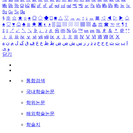
㎒
㎓
㎔
Ω
㏀
㏁
㎊
㎋
㎌
㏖
㏅
㎭
㎮
㎯
㏛
㎩
㎪
㎫
㎬
㏝
㏐
㏓
㏃
㏉
㏜
㏆
§
※
☆
★
○
●
◎
◇
◆
□
■
△
▽
→
←
↑
↓
↔
〓
◁
◀
▷
▶
♤
♠
♡
♥
♧
♣
⊙
◈
▣
◐
◑
▒
▤
▥
▨
▧
▦
▩
♨
☏
☎
☜
☞
¶
†
‡
↕
↗
↙
↖
↘
♭
♩
♪
♬
㉿
㈜
№
㏇
™
㏂
㏘
℡
＃
＆
＊
＠
ª
º
ⅰ
ⅱ
ⅲ
ⅳ
ⅴ
ⅵ
ⅶ
ⅷ
ⅸ
ⅹ
Ⅰ
Ⅱ
Ⅲ
Ⅳ
Ⅴ
Ⅵ
Ⅶ
Ⅷ
Ⅸ
Ⅹ
ا
ب
ت
ث
ج
ح
خ
د
ذ
ر
ز
س
ش
ص
ض
ط
ظ
ع
غ
ف
ق
ک
ل
م
ن
ه
و
ی
닫기
통합검색
국내학술논문
학위논문
해외학술논문
학술지