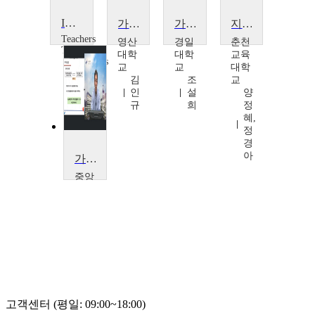
ICT Special: Secondary PSHE: Sex Education
가족생활교육
가족관계와 의사소통
지속가능한가정생활교육
Teachers
영산
경일
춘천
TV
대학
대학
교육
Teachers
교
교
대학
TV
김
조
교
인
설
양
규
희
정
혜,
정
경
아
가족치료
중앙
대학
교
박
준
성
고객센터 (평일: 09:00~18:00)