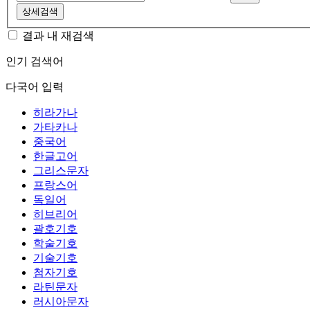
상세검색
결과 내 재검색
인기 검색어
다국어 입력
히라가나
가타카나
중국어
한글고어
그리스문자
프랑스어
독일어
히브리어
괄호기호
학술기호
기술기호
첨자기호
라틴문자
러시아문자