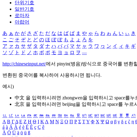
단위기호
일반기호
로마자
아랍어
あ
ぁ
か
が
さ
ざ
た
だ
な
は
ば
ぱ
ま
や
ゃ
ら
わ
ゎ
ん
い
ぃ
き
こ
ご
そ
ぞ
と
ど
の
ほ
ぼ
ぽ
も
よ
ょ
ろ
を
ア
ァ
カ
サ
ザ
タ
ダ
ナ
ハ
バ
パ
マ
ヤ
ャ
ラ
ワ
ヮ
ン
イ
ィ
キ
ギ
ソ
ゾ
ト
ド
ノ
ホ
ボ
ポ
モ
ヨ
ョ
ロ
ヲ
―
http://chineseinput.net/
에서 pinyin(병음)방식으로 중국어를 변환
변환된 중국어를 복사하여 사용하시면 됩니다.
예시)
中文 을 입력하시려면
zhongwen
을 입력하시고 space를
北京 을 입력하시려면
beijing
을 입력하시고 space를 누르
ㅥ
ㅦ
ㅧ
ㅨ
ㅩ
ㅪ
ㅫ
ㅬ
ㅭ
ㅮ
ㅯ
ㅰ
ㅱ
ㅲ
ㅳ
ㅴ
ㅵ
ㅶ
ㅷ
ㅸ
ㅹ
ㅺ
Α
Β
Γ
Δ
Ε
Ζ
Η
Θ
Ι
Κ
Λ
Μ
Ν
Ξ
Ο
Π
Ρ
Σ
Τ
Υ
Φ
Χ
Ψ
Ω
α
β
γ
δ
ε
ζ
η
á
à
Á
À
é
è
É
È
ç
Ç
ê
Ä
Ö
Ü
ä
ö
ü
ß