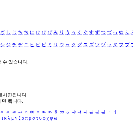
ぎ
し
じ
ち
ぢ
に
ひ
び
ぴ
み
り
う
ぅ
く
ぐ
す
ず
つ
づ
っ
ぬ
ふ
シ
ジ
チ
ヂ
ニ
ヒ
ビ
ピ
ミ
リ
ウ
ゥ
ク
グ
ス
ズ
ツ
ヅ
ッ
ヌ
フ
ブ
할 수 있습니다.
누르시면됩니다.
시면 됩니다.
ㅻ
ㅼ
ㅽ
ㅾ
ㅿ
ㆀ
ㆁ
ㆂ
ㆃ
ㆄ
ㆅ
ㆆ
ㆇ
ㆈ
ㆉ
ㆊ
ㆋ
ㆌ
ㆍ
ㆎ
θ
ι
κ
λ
μ
ν
ξ
ο
π
ρ
σ
τ
υ
φ
χ
ψ
ω