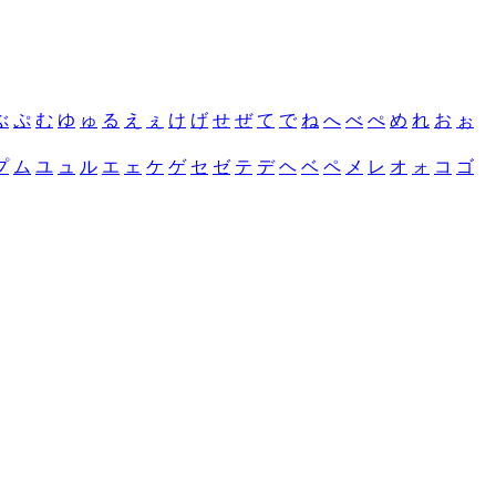
ぶ
ぷ
む
ゆ
ゅ
る
え
ぇ
け
げ
せ
ぜ
て
で
ね
へ
べ
ぺ
め
れ
お
ぉ
プ
ム
ユ
ュ
ル
エ
ェ
ケ
ゲ
セ
ゼ
テ
デ
ヘ
ベ
ペ
メ
レ
オ
ォ
コ
ゴ