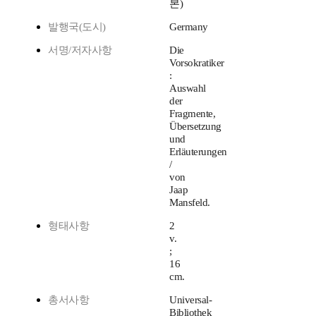
본)
발행국(도시)
Germany
서명/저자사항
Die
Vorsokratiker
:
Auswahl
der
Fragmente,
Übersetzung
und
Erläuterungen
/
von
Jaap
Mansfeld.
형태사항
2
v.
;
16
cm.
총서사항
Universal-
Bibliothek