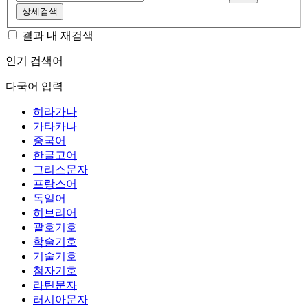
상세검색
결과 내 재검색
인기 검색어
다국어 입력
히라가나
가타카나
중국어
한글고어
그리스문자
프랑스어
독일어
히브리어
괄호기호
학술기호
기술기호
첨자기호
라틴문자
러시아문자