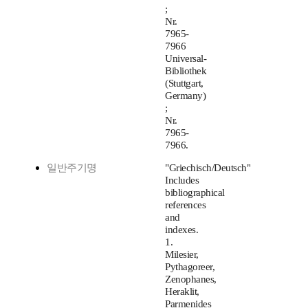
;
Nr.
7965-
7966
Universal-
Bibliothek
(Stuttgart,
Germany)
;
Nr.
7965-
7966.
일반주기명
"Griechisch/Deutsch"
Includes
bibliographical
references
and
indexes.
1.
Milesier,
Pythagoreer,
Zenophanes,
Heraklit,
Parmenides