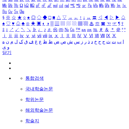
㎒
㎓
㎔
Ω
㏀
㏁
㎊
㎋
㎌
㏖
㏅
㎭
㎮
㎯
㏛
㎩
㎪
㎫
㎬
㏝
㏐
㏓
㏃
㏉
㏜
㏆
§
※
☆
★
○
●
◎
◇
◆
□
■
△
▽
→
←
↑
↓
↔
〓
◁
◀
▷
▶
♤
♠
♡
♥
♧
♣
⊙
◈
▣
◐
◑
▒
▤
▥
▨
▧
▦
▩
♨
☏
☎
☜
☞
¶
†
‡
↕
↗
↙
↖
↘
♭
♩
♪
♬
㉿
㈜
№
㏇
™
㏂
㏘
℡
＃
＆
＊
＠
ª
º
ⅰ
ⅱ
ⅲ
ⅳ
ⅴ
ⅵ
ⅶ
ⅷ
ⅸ
ⅹ
Ⅰ
Ⅱ
Ⅲ
Ⅳ
Ⅴ
Ⅵ
Ⅶ
Ⅷ
Ⅸ
Ⅹ
ا
ب
ت
ث
ج
ح
خ
د
ذ
ر
ز
س
ش
ص
ض
ط
ظ
ع
غ
ف
ق
ک
ل
م
ن
ه
و
ی
닫기
통합검색
국내학술논문
학위논문
해외학술논문
학술지