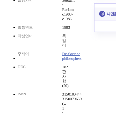
발행사항
Stuttgart
:
Reclam,
나만을
c1983-
c1986
발행연도
1983
작성언어
독
일
어
주제어
Pre-Socratic
philosophers
DDC
182
판
사
항
(20)
ISBN
3150103444
3150079659
(v.
1
: