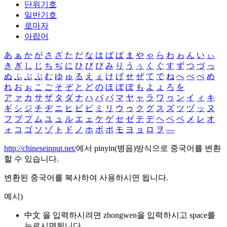
단위기호
일반기호
로마자
아랍어
あ
ぁ
か
が
さ
ざ
た
だ
な
は
ば
ぱ
ま
や
ゃ
ら
わ
ゎ
ん
い
ぃ
き
ぎ
し
じ
ち
ぢ
に
ひ
び
ぴ
み
り
う
ぅ
く
ぐ
す
ず
つ
づ
っ
ぬ
ふ
ぶ
ぷ
む
ゆ
ゅ
る
え
ぇ
け
げ
せ
ぜ
て
で
ね
へ
べ
ぺ
め
れ
お
ぉ
こ
ご
そ
ぞ
と
ど
の
ほ
ぼ
ぽ
も
よ
ょ
ろ
を
ア
ァ
カ
サ
ザ
タ
ダ
ナ
ハ
バ
パ
マ
ヤ
ャ
ラ
ワ
ヮ
ン
イ
ィ
キ
ギ
シ
ジ
チ
ヂ
ニ
ヒ
ビ
ピ
ミ
リ
ウ
ゥ
ク
グ
ス
ズ
ツ
ヅ
ッ
ヌ
フ
ブ
プ
ム
ユ
ュ
ル
エ
ェ
ケ
ゲ
セ
ゼ
テ
デ
ヘ
ベ
ペ
メ
レ
オ
ォ
コ
ゴ
ソ
ゾ
ト
ド
ノ
ホ
ボ
ポ
モ
ヨ
ョ
ロ
ヲ
―
http://chineseinput.net/
에서 pinyin(병음)방식으로 중국어를 변환
할 수 있습니다.
변환된 중국어를 복사하여 사용하시면 됩니다.
예시)
中文 을 입력하시려면
zhongwen
을 입력하시고 space를
누르시면됩니다.