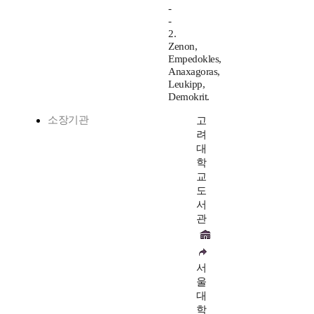
-
-
2.
Zenon,
Empedokles,
Anaxagoras,
Leukipp,
Demokrit.
소장기관
고
려
대
학
교
도
서
관
서
울
대
학