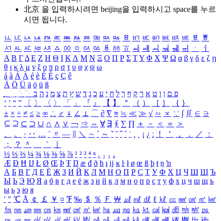
北京 을 입력하시려면
beijing
을 입력하시고 space를 누르
시면 됩니다.
ㅥ
ㅦ
ㅧ
ㅨ
ㅩ
ㅪ
ㅫ
ㅬ
ㅭ
ㅮ
ㅯ
ㅰ
ㅱ
ㅲ
ㅳ
ㅴ
ㅵ
ㅶ
ㅷ
ㅸ
ㅹ
ㅺ
ㅻ
ㅼ
ㅽ
ㅾ
ㅿ
ㆀ
ㆁ
ㆂ
ㆃ
ㆄ
ㆅ
ㆆ
ㆇ
ㆈ
ㆉ
ㆊ
ㆋ
ㆌ
ㆍ
ㆎ
Α
Β
Γ
Δ
Ε
Ζ
Η
Θ
Ι
Κ
Λ
Μ
Ν
Ξ
Ο
Π
Ρ
Σ
Τ
Υ
Φ
Χ
Ψ
Ω
α
β
γ
δ
ε
ζ
η
θ
ι
κ
λ
μ
ν
ξ
ο
π
ρ
σ
τ
υ
φ
χ
ψ
ω
á
à
Á
À
é
è
É
È
ç
Ç
ê
Ä
Ö
Ü
ä
ö
ü
ß
ְ
ֳ
ֲ
ֱ
ָ
ַ
ֵ
ֶ
ִ
ֹ
ּ
ֻ
ׂ
ׁ
ּ
ב
ה
נ
מ
צ
ת
ץ
ש
ד
ג
כ
ע
י
ח
ל
ך
ף
ק
ר
א
ט
ו
ן
ם
פ
‘
’
“
”
〔
〕
〈
〉
「
」
『
』
【
】
＂
（
）
［
］
｛
｝
±
×
÷
≠
≤
≥
∞
∴
♂
♀
∠
⊥
⌒
∂
∇
≡
≒
≪
≫
√
∽
∝
∵
∫
∬
∈
∋
⊆
⊇
⊂
⊃
∪
∩
∧
∨
￢
⇒
⇔
∀
∃
∮
∑
∏
＋
－
＜
＝
＞
、
。
·
‥
…
¨
〃
―
∥
＼
∼
´
～
ˇ
˘
˝
˚
˙
¸
˛
¡
¿
ː
！
＇
，
．
／
：
；
？
＾
＿
｀
｜
½
⅓
⅔
¼
¾
⅛
⅜
⅝
⅞
¹
²
³
⁴
ⁿ
₁
₂
₃
₄
Æ
Ð
Ħ
Ĳ
Ł
Ø
Œ
Þ
Ŧ
Ŋ
æ
đ
ð
ħ
ı
ĳ
ĸ
ŀ
ł
ø
œ
ß
þ
ŧ
ŋ
ŉ
А
Б
В
Г
Д
Е
Ё
Ж
З
И
Й
К
Л
М
Н
О
П
Р
С
Т
У
Ф
Х
Ц
Ч
Ш
Щ
Ъ
Ы
Ь
Э
Ю
Я
а
б
в
г
д
е
ё
ж
з
и
й
к
л
м
н
о
п
р
с
т
у
ф
х
ц
ч
ш
щ
ъ
ы
ь
э
ю
я
′
″
℃
Å
￠
￡
￥
¤
℉
‰
＄
％
Ｆ
￦
㎕
㎖
㎗
ℓ
㎘
㏄
㎣
㎤
㎥
㎦
㎙
㎚
㎛
㎜
㎝
㎞
㎟
㎠
㎡
㎢
㏊
㎍
㎎
㎏
㏏
㎈
㎉
㏈
㎧
㎨
㎰
㎱
㎲
㎳
㎴
㎵
㎶
㎷
㎸
㎹
㎀
㎁
㎂
㎃
㎄
㎺
㎻
㎽
㎾
㎿
㎐
㎑