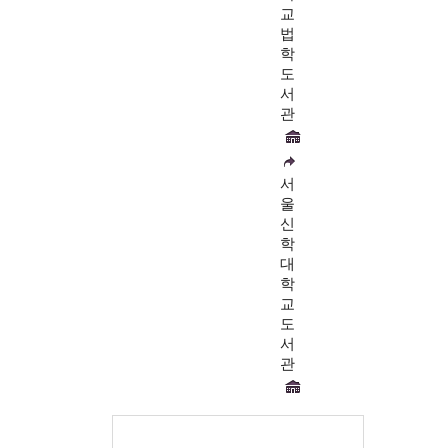
교
법
학
도
서
관
서
울
신
학
대
학
교
도
서
관