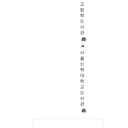
교
법
학
도
서
관
서
울
신
학
대
학
교
도
서
관