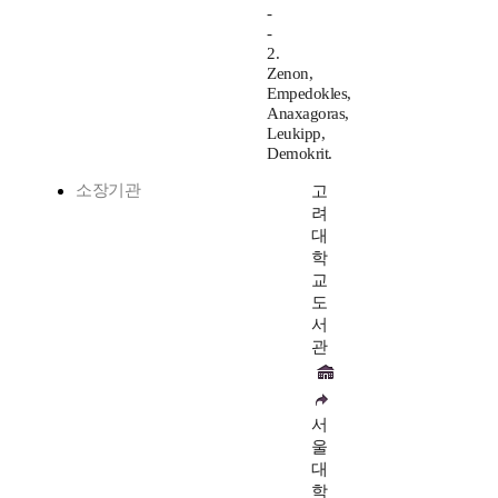
-
-
2.
Zenon,
Empedokles,
Anaxagoras,
Leukipp,
Demokrit.
소장기관
고
려
대
학
교
도
서
관
서
울
대
학