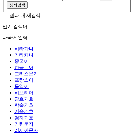
상세검색
결과 내 재검색
인기 검색어
다국어 입력
히라가나
가타카나
중국어
한글고어
그리스문자
프랑스어
독일어
히브리어
괄호기호
학술기호
기술기호
첨자기호
라틴문자
러시아문자