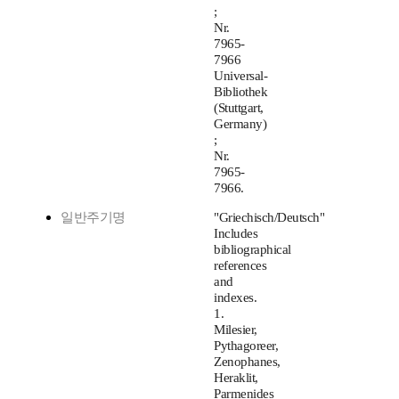
;
Nr.
7965-
7966
Universal-
Bibliothek
(Stuttgart,
Germany)
;
Nr.
7965-
7966.
일반주기명
"Griechisch/Deutsch"
Includes
bibliographical
references
and
indexes.
1.
Milesier,
Pythagoreer,
Zenophanes,
Heraklit,
Parmenides