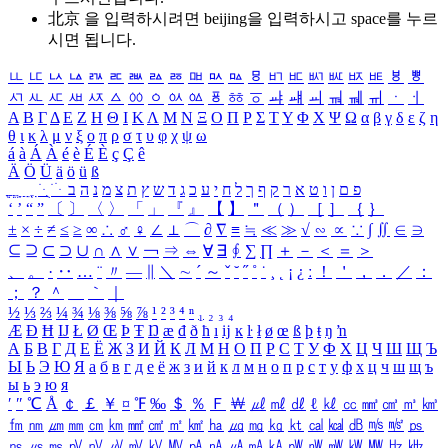
北京 을 입력하시려면
beijing
을 입력하시고 space를 누르
시면 됩니다.
ㅥ
ㅦ
ㅧ
ㅨ
ㅩ
ㅪ
ㅫ
ㅬ
ㅭ
ㅮ
ㅯ
ㅰ
ㅱ
ㅲ
ㅳ
ㅴ
ㅵ
ㅶ
ㅷ
ㅸ
ㅹ
ㅺ
ㅻ
ㅼ
ㅽ
ㅾ
ㅿ
ㆀ
ㆁ
ㆂ
ㆃ
ㆄ
ㆅ
ㆆ
ㆇ
ㆈ
ㆉ
ㆊ
ㆋ
ㆌ
ㆍ
ㆎ
Α
Β
Γ
Δ
Ε
Ζ
Η
Θ
Ι
Κ
Λ
Μ
Ν
Ξ
Ο
Π
Ρ
Σ
Τ
Υ
Φ
Χ
Ψ
Ω
α
β
γ
δ
ε
ζ
η
θ
ι
κ
λ
μ
ν
ξ
ο
π
ρ
σ
τ
υ
φ
χ
ψ
ω
á
à
Á
À
é
è
É
È
ç
Ç
ê
Ä
Ö
Ü
ä
ö
ü
ß
ְ
ֳ
ֲ
ֱ
ָ
ַ
ֵ
ֶ
ִ
ֹ
ּ
ֻ
ׂ
ׁ
ּ
ב
ה
נ
מ
צ
ת
ץ
ש
ד
ג
כ
ע
י
ח
ל
ך
ף
ק
ר
א
ט
ו
ן
ם
פ
‘
’
“
”
〔
〕
〈
〉
「
」
『
』
【
】
＂
（
）
［
］
｛
｝
±
×
÷
≠
≤
≥
∞
∴
♂
♀
∠
⊥
⌒
∂
∇
≡
≒
≪
≫
√
∽
∝
∵
∫
∬
∈
∋
⊆
⊇
⊂
⊃
∪
∩
∧
∨
￢
⇒
⇔
∀
∃
∮
∑
∏
＋
－
＜
＝
＞
、
。
·
‥
…
¨
〃
―
∥
＼
∼
´
～
ˇ
˘
˝
˚
˙
¸
˛
¡
¿
ː
！
＇
，
．
／
：
；
？
＾
＿
｀
｜
½
⅓
⅔
¼
¾
⅛
⅜
⅝
⅞
¹
²
³
⁴
ⁿ
₁
₂
₃
₄
Æ
Ð
Ħ
Ĳ
Ł
Ø
Œ
Þ
Ŧ
Ŋ
æ
đ
ð
ħ
ı
ĳ
ĸ
ŀ
ł
ø
œ
ß
þ
ŧ
ŋ
ŉ
А
Б
В
Г
Д
Е
Ё
Ж
З
И
Й
К
Л
М
Н
О
П
Р
С
Т
У
Ф
Х
Ц
Ч
Ш
Щ
Ъ
Ы
Ь
Э
Ю
Я
а
б
в
г
д
е
ё
ж
з
и
й
к
л
м
н
о
п
р
с
т
у
ф
х
ц
ч
ш
щ
ъ
ы
ь
э
ю
я
′
″
℃
Å
￠
￡
￥
¤
℉
‰
＄
％
Ｆ
￦
㎕
㎖
㎗
ℓ
㎘
㏄
㎣
㎤
㎥
㎦
㎙
㎚
㎛
㎜
㎝
㎞
㎟
㎠
㎡
㎢
㏊
㎍
㎎
㎏
㏏
㎈
㎉
㏈
㎧
㎨
㎰
㎱
㎲
㎳
㎴
㎵
㎶
㎷
㎸
㎹
㎀
㎁
㎂
㎃
㎄
㎺
㎻
㎽
㎾
㎿
㎐
㎑