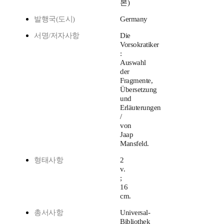
본)
발행국(도시)
Germany
서명/저자사항
Die
Vorsokratiker
:
Auswahl
der
Fragmente,
Übersetzung
und
Erläuterungen
/
von
Jaap
Mansfeld.
형태사항
2
v.
;
16
cm.
총서사항
Universal-
Bibliothek