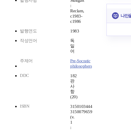
발행사항
Stuttgart
:
Reclam,
나만을
c1983-
c1986
발행연도
1983
작성언어
독
일
어
주제어
Pre-Socratic
philosophers
DDC
182
판
사
항
(20)
ISBN
3150103444
3150079659
(v.
1
: