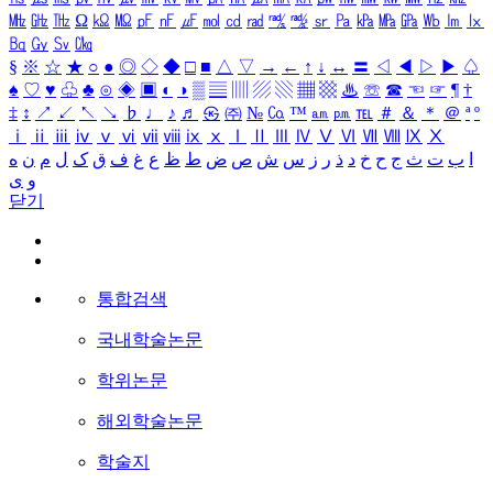
㎒
㎓
㎔
Ω
㏀
㏁
㎊
㎋
㎌
㏖
㏅
㎭
㎮
㎯
㏛
㎩
㎪
㎫
㎬
㏝
㏐
㏓
㏃
㏉
㏜
㏆
§
※
☆
★
○
●
◎
◇
◆
□
■
△
▽
→
←
↑
↓
↔
〓
◁
◀
▷
▶
♤
♠
♡
♥
♧
♣
⊙
◈
▣
◐
◑
▒
▤
▥
▨
▧
▦
▩
♨
☏
☎
☜
☞
¶
†
‡
↕
↗
↙
↖
↘
♭
♩
♪
♬
㉿
㈜
№
㏇
™
㏂
㏘
℡
＃
＆
＊
＠
ª
º
ⅰ
ⅱ
ⅲ
ⅳ
ⅴ
ⅵ
ⅶ
ⅷ
ⅸ
ⅹ
Ⅰ
Ⅱ
Ⅲ
Ⅳ
Ⅴ
Ⅵ
Ⅶ
Ⅷ
Ⅸ
Ⅹ
ا
ب
ت
ث
ج
ح
خ
د
ذ
ر
ز
س
ش
ص
ض
ط
ظ
ع
غ
ف
ق
ک
ل
م
ن
ه
و
ی
닫기
통합검색
국내학술논문
학위논문
해외학술논문
학술지