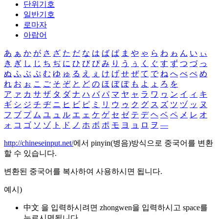
단위기호
일반기호
로마자
아랍어
あ
ぁ
か
が
さ
ざ
た
だ
な
は
ば
ぱ
ま
や
ゃ
ら
わ
ゎ
ん
い
ぃ
き
ぎ
し
じ
ち
ぢ
に
ひ
び
ぴ
み
り
う
ぅ
く
ぐ
す
ず
つ
づ
っ
ぬ
ふ
ぶ
ぷ
む
ゆ
ゅ
る
え
ぇ
け
げ
せ
ぜ
て
で
ね
へ
べ
ぺ
め
れ
お
ぉ
こ
ご
そ
ぞ
と
ど
の
ほ
ぼ
ぽ
も
よ
ょ
ろ
を
ア
ァ
カ
サ
ザ
タ
ダ
ナ
ハ
バ
パ
マ
ヤ
ャ
ラ
ワ
ヮ
ン
イ
ィ
キ
ギ
シ
ジ
チ
ヂ
ニ
ヒ
ビ
ピ
ミ
リ
ウ
ゥ
ク
グ
ス
ズ
ツ
ヅ
ッ
ヌ
フ
ブ
プ
ム
ユ
ュ
ル
エ
ェ
ケ
ゲ
セ
ゼ
テ
デ
ヘ
ベ
ペ
メ
レ
オ
ォ
コ
ゴ
ソ
ゾ
ト
ド
ノ
ホ
ボ
ポ
モ
ヨ
ョ
ロ
ヲ
―
http://chineseinput.net/
에서 pinyin(병음)방식으로 중국어를 변환
할 수 있습니다.
변환된 중국어를 복사하여 사용하시면 됩니다.
예시)
中文 을 입력하시려면
zhongwen
을 입력하시고 space를
누르시면됩니다.