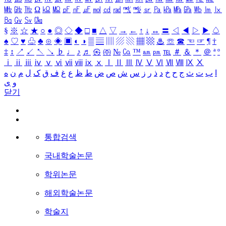
㎒
㎓
㎔
Ω
㏀
㏁
㎊
㎋
㎌
㏖
㏅
㎭
㎮
㎯
㏛
㎩
㎪
㎫
㎬
㏝
㏐
㏓
㏃
㏉
㏜
㏆
§
※
☆
★
○
●
◎
◇
◆
□
■
△
▽
→
←
↑
↓
↔
〓
◁
◀
▷
▶
♤
♠
♡
♥
♧
♣
⊙
◈
▣
◐
◑
▒
▤
▥
▨
▧
▦
▩
♨
☏
☎
☜
☞
¶
†
‡
↕
↗
↙
↖
↘
♭
♩
♪
♬
㉿
㈜
№
㏇
™
㏂
㏘
℡
＃
＆
＊
＠
ª
º
ⅰ
ⅱ
ⅲ
ⅳ
ⅴ
ⅵ
ⅶ
ⅷ
ⅸ
ⅹ
Ⅰ
Ⅱ
Ⅲ
Ⅳ
Ⅴ
Ⅵ
Ⅶ
Ⅷ
Ⅸ
Ⅹ
ا
ب
ت
ث
ج
ح
خ
د
ذ
ر
ز
س
ش
ص
ض
ط
ظ
ع
غ
ف
ق
ک
ل
م
ن
ه
و
ی
닫기
통합검색
국내학술논문
학위논문
해외학술논문
학술지