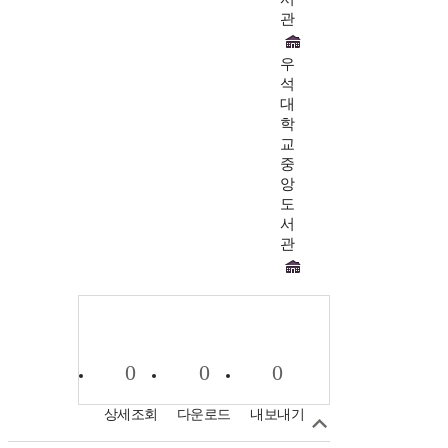
관
우
석
대
학
교
중
앙
도
서
관
0
0
0
상세조회
다운로드
내보내기