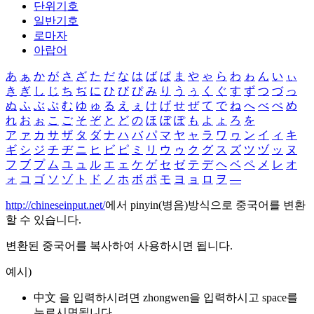
단위기호
일반기호
로마자
아랍어
あ
ぁ
か
が
さ
ざ
た
だ
な
は
ば
ぱ
ま
や
ゃ
ら
わ
ゎ
ん
い
ぃ
き
ぎ
し
じ
ち
ぢ
に
ひ
び
ぴ
み
り
う
ぅ
く
ぐ
す
ず
つ
づ
っ
ぬ
ふ
ぶ
ぷ
む
ゆ
ゅ
る
え
ぇ
け
げ
せ
ぜ
て
で
ね
へ
べ
ぺ
め
れ
お
ぉ
こ
ご
そ
ぞ
と
ど
の
ほ
ぼ
ぽ
も
よ
ょ
ろ
を
ア
ァ
カ
サ
ザ
タ
ダ
ナ
ハ
バ
パ
マ
ヤ
ャ
ラ
ワ
ヮ
ン
イ
ィ
キ
ギ
シ
ジ
チ
ヂ
ニ
ヒ
ビ
ピ
ミ
リ
ウ
ゥ
ク
グ
ス
ズ
ツ
ヅ
ッ
ヌ
フ
ブ
プ
ム
ユ
ュ
ル
エ
ェ
ケ
ゲ
セ
ゼ
テ
デ
ヘ
ベ
ペ
メ
レ
オ
ォ
コ
ゴ
ソ
ゾ
ト
ド
ノ
ホ
ボ
ポ
モ
ヨ
ョ
ロ
ヲ
―
http://chineseinput.net/
에서 pinyin(병음)방식으로 중국어를 변환
할 수 있습니다.
변환된 중국어를 복사하여 사용하시면 됩니다.
예시)
中文 을 입력하시려면
zhongwen
을 입력하시고 space를
누르시면됩니다.