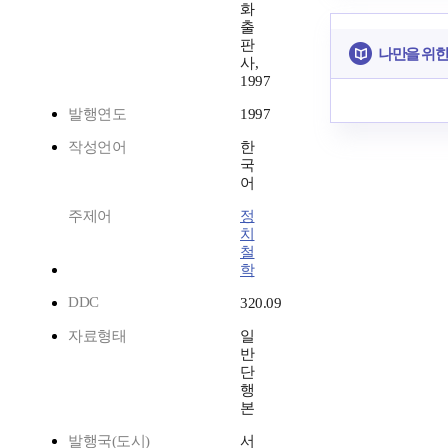
화
출
판
나만을 위한
사,
1997
발행연도
1997
작성언어
한
국
어
주제어
정
치
철
학
DDC
320.09
자료형태
일
반
단
행
본
발행국(도시)
서