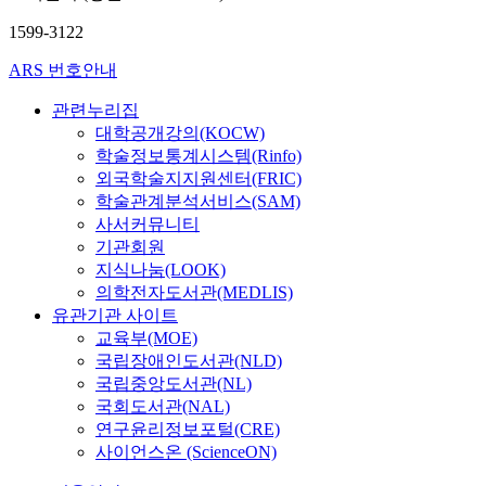
1599-3122
ARS 번호안내
관련누리집
대학공개강의(KOCW)
학술정보통계시스템(Rinfo)
외국학술지지원센터(FRIC)
학술관계분석서비스(SAM)
사서커뮤니티
기관회원
지식나눔(LOOK)
의학전자도서관(MEDLIS)
유관기관 사이트
교육부(MOE)
국립장애인도서관(NLD)
국립중앙도서관(NL)
국회도서관(NAL)
연구윤리정보포털(CRE)
사이언스온 (ScienceON)