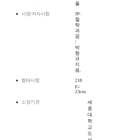
울
서명/저자사항
JP-
철
학
과
꿈
/
박
형
규
지
음.
형태사항
218
p.;
23cm.
소장기관
세
종
대
학
교
도
서