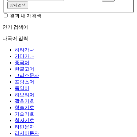
상세검색
결과 내 재검색
인기 검색어
다국어 입력
히라가나
가타카나
중국어
한글고어
그리스문자
프랑스어
독일어
히브리어
괄호기호
학술기호
기술기호
첨자기호
라틴문자
러시아문자