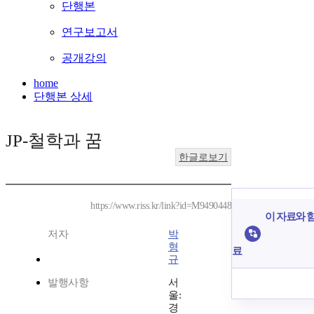
단행본
연구보고서
공개강의
home
단행본 상세
JP-철학과 꿈
한글로보기
https://www.riss.kr/link?id=M9490448
이 자료와 함
저자
박
형
료
규
발행사항
서
울:
경