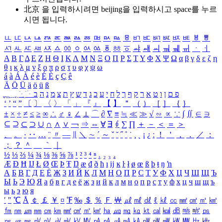
北京 을 입력하시려면
beijing
을 입력하시고 space를 누르
시면 됩니다.
ㅥ
ㅦ
ㅧ
ㅨ
ㅩ
ㅪ
ㅫ
ㅬ
ㅭ
ㅮ
ㅯ
ㅰ
ㅱ
ㅲ
ㅳ
ㅴ
ㅵ
ㅶ
ㅷ
ㅸ
ㅹ
ㅺ
ㅻ
ㅼ
ㅽ
ㅾ
ㅿ
ㆀ
ㆁ
ㆂ
ㆃ
ㆄ
ㆅ
ㆆ
ㆇ
ㆈ
ㆉ
ㆊ
ㆋ
ㆌ
ㆍ
ㆎ
Α
Β
Γ
Δ
Ε
Ζ
Η
Θ
Ι
Κ
Λ
Μ
Ν
Ξ
Ο
Π
Ρ
Σ
Τ
Υ
Φ
Χ
Ψ
Ω
α
β
γ
δ
ε
ζ
η
θ
ι
κ
λ
μ
ν
ξ
ο
π
ρ
σ
τ
υ
φ
χ
ψ
ω
á
à
Á
À
é
è
É
È
ç
Ç
ê
Ä
Ö
Ü
ä
ö
ü
ß
ְ
ֳ
ֲ
ֱ
ָ
ַ
ֵ
ֶ
ִ
ֹ
ּ
ֻ
ׂ
ׁ
ּ
ב
ה
נ
מ
צ
ת
ץ
ש
ד
ג
כ
ע
י
ח
ל
ך
ף
ק
ר
א
ט
ו
ן
ם
פ
‘
’
“
”
〔
〕
〈
〉
「
」
『
』
【
】
＂
（
）
［
］
｛
｝
±
×
÷
≠
≤
≥
∞
∴
♂
♀
∠
⊥
⌒
∂
∇
≡
≒
≪
≫
√
∽
∝
∵
∫
∬
∈
∋
⊆
⊇
⊂
⊃
∪
∩
∧
∨
￢
⇒
⇔
∀
∃
∮
∑
∏
＋
－
＜
＝
＞
、
。
·
‥
…
¨
〃
―
∥
＼
∼
´
～
ˇ
˘
˝
˚
˙
¸
˛
¡
¿
ː
！
＇
，
．
／
：
；
？
＾
＿
｀
｜
½
⅓
⅔
¼
¾
⅛
⅜
⅝
⅞
¹
²
³
⁴
ⁿ
₁
₂
₃
₄
Æ
Ð
Ħ
Ĳ
Ł
Ø
Œ
Þ
Ŧ
Ŋ
æ
đ
ð
ħ
ı
ĳ
ĸ
ŀ
ł
ø
œ
ß
þ
ŧ
ŋ
ŉ
А
Б
В
Г
Д
Е
Ё
Ж
З
И
Й
К
Л
М
Н
О
П
Р
С
Т
У
Ф
Х
Ц
Ч
Ш
Щ
Ъ
Ы
Ь
Э
Ю
Я
а
б
в
г
д
е
ё
ж
з
и
й
к
л
м
н
о
п
р
с
т
у
ф
х
ц
ч
ш
щ
ъ
ы
ь
э
ю
я
′
″
℃
Å
￠
￡
￥
¤
℉
‰
＄
％
Ｆ
￦
㎕
㎖
㎗
ℓ
㎘
㏄
㎣
㎤
㎥
㎦
㎙
㎚
㎛
㎜
㎝
㎞
㎟
㎠
㎡
㎢
㏊
㎍
㎎
㎏
㏏
㎈
㎉
㏈
㎧
㎨
㎰
㎱
㎲
㎳
㎴
㎵
㎶
㎷
㎸
㎹
㎀
㎁
㎂
㎃
㎄
㎺
㎻
㎽
㎾
㎿
㎐
㎑