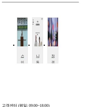
스피노자의 정치철학
나만의 정치철학 만들기
정치학이해
이
동
경
화
아
북
여
대
대
자
학
학
대
교
교
학
홍
엄
교
성
기
이
민
홍
지
영
고객센터 (평일: 09:00~18:00)