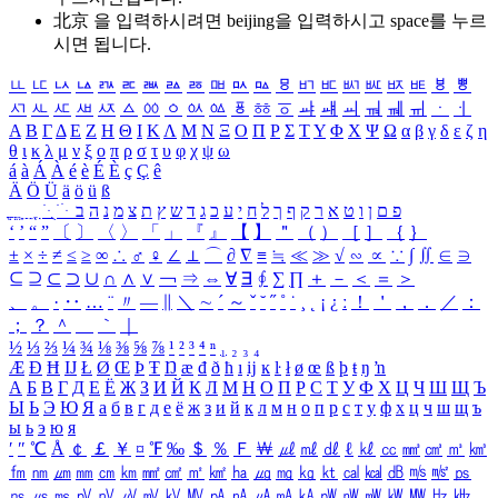
北京 을 입력하시려면
beijing
을 입력하시고 space를 누르
시면 됩니다.
ㅥ
ㅦ
ㅧ
ㅨ
ㅩ
ㅪ
ㅫ
ㅬ
ㅭ
ㅮ
ㅯ
ㅰ
ㅱ
ㅲ
ㅳ
ㅴ
ㅵ
ㅶ
ㅷ
ㅸ
ㅹ
ㅺ
ㅻ
ㅼ
ㅽ
ㅾ
ㅿ
ㆀ
ㆁ
ㆂ
ㆃ
ㆄ
ㆅ
ㆆ
ㆇ
ㆈ
ㆉ
ㆊ
ㆋ
ㆌ
ㆍ
ㆎ
Α
Β
Γ
Δ
Ε
Ζ
Η
Θ
Ι
Κ
Λ
Μ
Ν
Ξ
Ο
Π
Ρ
Σ
Τ
Υ
Φ
Χ
Ψ
Ω
α
β
γ
δ
ε
ζ
η
θ
ι
κ
λ
μ
ν
ξ
ο
π
ρ
σ
τ
υ
φ
χ
ψ
ω
á
à
Á
À
é
è
É
È
ç
Ç
ê
Ä
Ö
Ü
ä
ö
ü
ß
ְ
ֳ
ֲ
ֱ
ָ
ַ
ֵ
ֶ
ִ
ֹ
ּ
ֻ
ׂ
ׁ
ּ
ב
ה
נ
מ
צ
ת
ץ
ש
ד
ג
כ
ע
י
ח
ל
ך
ף
ק
ר
א
ט
ו
ן
ם
פ
‘
’
“
”
〔
〕
〈
〉
「
」
『
』
【
】
＂
（
）
［
］
｛
｝
±
×
÷
≠
≤
≥
∞
∴
♂
♀
∠
⊥
⌒
∂
∇
≡
≒
≪
≫
√
∽
∝
∵
∫
∬
∈
∋
⊆
⊇
⊂
⊃
∪
∩
∧
∨
￢
⇒
⇔
∀
∃
∮
∑
∏
＋
－
＜
＝
＞
、
。
·
‥
…
¨
〃
―
∥
＼
∼
´
～
ˇ
˘
˝
˚
˙
¸
˛
¡
¿
ː
！
＇
，
．
／
：
；
？
＾
＿
｀
｜
½
⅓
⅔
¼
¾
⅛
⅜
⅝
⅞
¹
²
³
⁴
ⁿ
₁
₂
₃
₄
Æ
Ð
Ħ
Ĳ
Ł
Ø
Œ
Þ
Ŧ
Ŋ
æ
đ
ð
ħ
ı
ĳ
ĸ
ŀ
ł
ø
œ
ß
þ
ŧ
ŋ
ŉ
А
Б
В
Г
Д
Е
Ё
Ж
З
И
Й
К
Л
М
Н
О
П
Р
С
Т
У
Ф
Х
Ц
Ч
Ш
Щ
Ъ
Ы
Ь
Э
Ю
Я
а
б
в
г
д
е
ё
ж
з
и
й
к
л
м
н
о
п
р
с
т
у
ф
х
ц
ч
ш
щ
ъ
ы
ь
э
ю
я
′
″
℃
Å
￠
￡
￥
¤
℉
‰
＄
％
Ｆ
￦
㎕
㎖
㎗
ℓ
㎘
㏄
㎣
㎤
㎥
㎦
㎙
㎚
㎛
㎜
㎝
㎞
㎟
㎠
㎡
㎢
㏊
㎍
㎎
㎏
㏏
㎈
㎉
㏈
㎧
㎨
㎰
㎱
㎲
㎳
㎴
㎵
㎶
㎷
㎸
㎹
㎀
㎁
㎂
㎃
㎄
㎺
㎻
㎽
㎾
㎿
㎐
㎑