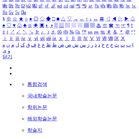
㎒
㎓
㎔
Ω
㏀
㏁
㎊
㎋
㎌
㏖
㏅
㎭
㎮
㎯
㏛
㎩
㎪
㎫
㎬
㏝
㏐
㏓
㏃
㏉
㏜
㏆
§
※
☆
★
○
●
◎
◇
◆
□
■
△
▽
→
←
↑
↓
↔
〓
◁
◀
▷
▶
♤
♠
♡
♥
♧
♣
⊙
◈
▣
◐
◑
▒
▤
▥
▨
▧
▦
▩
♨
☏
☎
☜
☞
¶
†
‡
↕
↗
↙
↖
↘
♭
♩
♪
♬
㉿
㈜
№
㏇
™
㏂
㏘
℡
＃
＆
＊
＠
ª
º
ⅰ
ⅱ
ⅲ
ⅳ
ⅴ
ⅵ
ⅶ
ⅷ
ⅸ
ⅹ
Ⅰ
Ⅱ
Ⅲ
Ⅳ
Ⅴ
Ⅵ
Ⅶ
Ⅷ
Ⅸ
Ⅹ
ا
ب
ت
ث
ج
ح
خ
د
ذ
ر
ز
س
ش
ص
ض
ط
ظ
ع
غ
ف
ق
ک
ل
م
ن
ه
و
ی
닫기
통합검색
국내학술논문
학위논문
해외학술논문
학술지