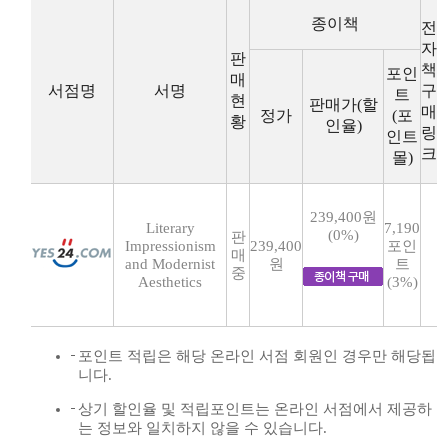
종이책
전
자
판
책
포인
매
서점명
서명
구
트
현
판매가(할
매
정가
(포
황
인율)
링
인트
크
몰)
239,400원
Literary
7,190
(0%)
판
Impressionism
239,400
포인
매
and Modernist
원
트
중
Aesthetics
(3%)
포인트 적립은 해당 온라인 서점 회원인 경우만 해당됩
니다.
상기 할인율 및 적립포인트는 온라인 서점에서 제공하
는 정보와 일치하지 않을 수 있습니다.