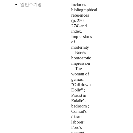
일반주기명
Includes
bibliographical
references
(p. 250-
274) and
index.
Impressions
of
modernity
-- Pater's
homoerotic
impression
-- The
woman of
genius.
"Call down
Dolly" ;
Proust in
Eulalie's
bedroom ;
Conrad's
distant
laborer ;
Ford's
peasant