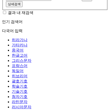
상세검색
결과 내 재검색
인기 검색어
다국어 입력
히라가나
가타카나
중국어
한글고어
그리스문자
프랑스어
독일어
히브리어
괄호기호
학술기호
기술기호
첨자기호
라틴문자
러시아문자