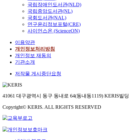
국립장애인도서관(NLD)
연,
연,
박
박
국립중앙도서관(NL)
소
소
국회도서관(NAL)
정
정
연구윤리정보포털(CRE)
사이언스온 (ScienceON)
이용약관
개인정보처리방침
개인정보 재동의
기관소개
저작물 게시중단요청
41061 대구광역시 동구 동내로 64(동내동1119) KERIS빌딩
Copyright© KERIS. ALL RIGHTS RESERVED