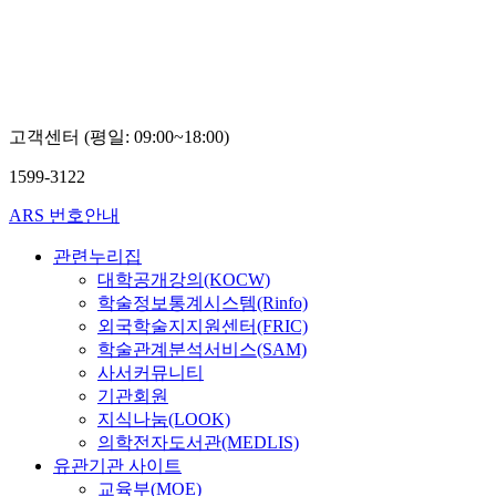
센
상
센
터
터
한
한
나
나
김,
김,
최
최
석,
석,
고객센터 (평일: 09:00~18:00)
메
메
이
이
1599-3122
린
린
친,
친,
ARS 번호안내
정
정
혜
혜
관련누리집
린,
린,
대학공개강의(KOCW)
박
박
학술정보통계시스템(Rinfo)
소
소
외국학술지지원센터(FRIC)
현,
현,
학술관계분석서비스(SAM)
고
고
사서커뮤니티
연
연
희,
희,
기관회원
최
최
지식나눔(LOOK)
도
도
의학전자도서관(MEDLIS)
빈,
빈,
유관기관 사이트
이
이
교육부(MOE)
주
주