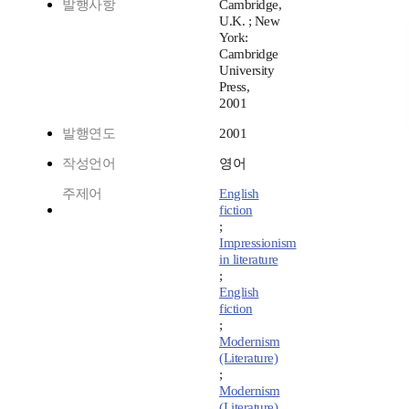
발행사항
Cambridge,
U.K. ; New
York:
Cambridge
University
Press,
2001
발행연도
2001
작성언어
영어
주제어
English
fiction
;
Impressionism
in literature
;
English
fiction
;
Modernism
(Literature)
;
Modernism
(Literature)