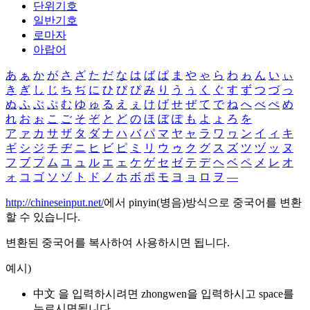
단위기호
일반기호
로마자
아랍어
あ
ぁ
か
が
さ
ざ
た
だ
な
は
ば
ぱ
ま
や
ゃ
ら
わ
ゎ
ん
い
ぃ
き
ぎ
し
じ
ち
ぢ
に
ひ
び
ぴ
み
り
う
ぅ
く
ぐ
す
ず
つ
づ
っ
ぬ
ふ
ぶ
ぷ
む
ゆ
ゅ
る
え
ぇ
け
げ
せ
ぜ
て
で
ね
へ
べ
ぺ
め
れ
お
ぉ
こ
ご
そ
ぞ
と
ど
の
ほ
ぼ
ぽ
も
よ
ょ
ろ
を
ア
ァ
カ
サ
ザ
タ
ダ
ナ
ハ
バ
パ
マ
ヤ
ャ
ラ
ワ
ヮ
ン
イ
ィ
キ
ギ
シ
ジ
チ
ヂ
ニ
ヒ
ビ
ピ
ミ
リ
ウ
ゥ
ク
グ
ス
ズ
ツ
ヅ
ッ
ヌ
フ
ブ
プ
ム
ユ
ュ
ル
エ
ェ
ケ
ゲ
セ
ゼ
テ
デ
ヘ
ベ
ペ
メ
レ
オ
ォ
コ
ゴ
ソ
ゾ
ト
ド
ノ
ホ
ボ
ポ
モ
ヨ
ョ
ロ
ヲ
―
http://chineseinput.net/
에서 pinyin(병음)방식으로 중국어를 변환
할 수 있습니다.
변환된 중국어를 복사하여 사용하시면 됩니다.
예시)
中文 을 입력하시려면
zhongwen
을 입력하시고 space를
누르시면됩니다.