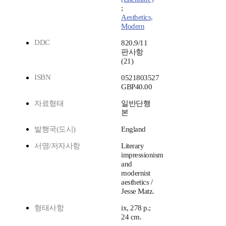
;
Aesthetics,
Modern
DDC
820.9/11
판사항
(21)
ISBN
0521803527
GBP40.00
자료형태
일반단행
본
발행국(도시)
England
서명/저자사항
Literary
impressionism
and
modernist
aesthetics /
Jesse Matz.
형태사항
ix, 278 p.;
24 cm.