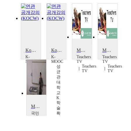
Korean Aesthetics
Korean Aesthetics
Modern Foreign Languages
Modern Foreign Languages
K-
K-
Teachers
Teachers
MOOC
MOOC
TV
TV
Teachers
Teachers
성
성
TV
TV
균
균
관
관
대
대
학
학
교
교
K
K
학
학
Modernism Study
술
술
확
국민
확
산
대학
산
연
교
연
구
구
구