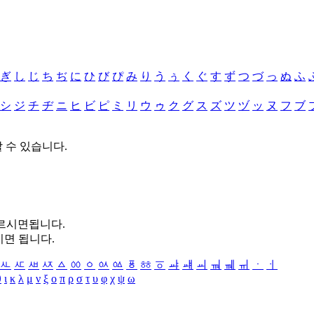
ぎ
し
じ
ち
ぢ
に
ひ
び
ぴ
み
り
う
ぅ
く
ぐ
す
ず
つ
づ
っ
ぬ
ふ
シ
ジ
チ
ヂ
ニ
ヒ
ビ
ピ
ミ
リ
ウ
ゥ
ク
グ
ス
ズ
ツ
ヅ
ッ
ヌ
フ
ブ
할 수 있습니다.
누르시면됩니다.
시면 됩니다.
ㅻ
ㅼ
ㅽ
ㅾ
ㅿ
ㆀ
ㆁ
ㆂ
ㆃ
ㆄ
ㆅ
ㆆ
ㆇ
ㆈ
ㆉ
ㆊ
ㆋ
ㆌ
ㆍ
ㆎ
θ
ι
κ
λ
μ
ν
ξ
ο
π
ρ
σ
τ
υ
φ
χ
ψ
ω