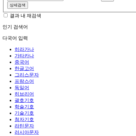
상세검색
결과 내 재검색
인기 검색어
다국어 입력
히라가나
가타카나
중국어
한글고어
그리스문자
프랑스어
독일어
히브리어
괄호기호
학술기호
기술기호
첨자기호
라틴문자
러시아문자