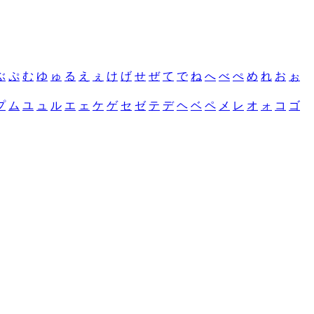
ぶ
ぷ
む
ゆ
ゅ
る
え
ぇ
け
げ
せ
ぜ
て
で
ね
へ
べ
ぺ
め
れ
お
ぉ
プ
ム
ユ
ュ
ル
エ
ェ
ケ
ゲ
セ
ゼ
テ
デ
ヘ
ベ
ペ
メ
レ
オ
ォ
コ
ゴ