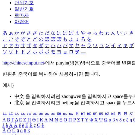
단위기호
일반기호
로마자
아랍어
あ
ぁ
か
が
さ
ざ
た
だ
な
は
ば
ぱ
ま
や
ゃ
ら
わ
ゎ
ん
い
ぃ
き
こ
ご
そ
ぞ
と
ど
の
ほ
ぼ
ぽ
も
よ
ょ
ろ
を
ア
ァ
カ
サ
ザ
タ
ダ
ナ
ハ
バ
パ
マ
ヤ
ャ
ラ
ワ
ヮ
ン
イ
ィ
キ
ギ
ソ
ゾ
ト
ド
ノ
ホ
ボ
ポ
モ
ヨ
ョ
ロ
ヲ
―
http://chineseinput.net/
에서 pinyin(병음)방식으로 중국어를 변환
변환된 중국어를 복사하여 사용하시면 됩니다.
예시)
中文 을 입력하시려면
zhongwen
을 입력하시고 space를
北京 을 입력하시려면
beijing
을 입력하시고 space를 누르
ㅥ
ㅦ
ㅧ
ㅨ
ㅩ
ㅪ
ㅫ
ㅬ
ㅭ
ㅮ
ㅯ
ㅰ
ㅱ
ㅲ
ㅳ
ㅴ
ㅵ
ㅶ
ㅷ
ㅸ
ㅹ
ㅺ
Α
Β
Γ
Δ
Ε
Ζ
Η
Θ
Ι
Κ
Λ
Μ
Ν
Ξ
Ο
Π
Ρ
Σ
Τ
Υ
Φ
Χ
Ψ
Ω
α
β
γ
δ
ε
ζ
η
á
à
Á
À
é
è
É
È
ç
Ç
ê
Ä
Ö
Ü
ä
ö
ü
ß