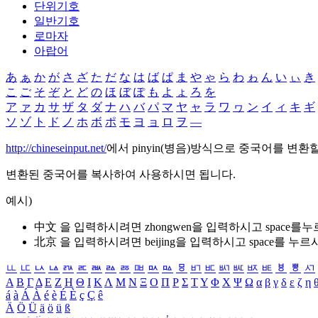
단위기호
일반기호
로마자
아랍어
あ
ぁ
か
が
さ
ざ
た
だ
な
は
ば
ぱ
ま
や
ゃ
ら
わ
ゎ
ん
い
ぃ
き
こ
ご
そ
ぞ
と
ど
の
ほ
ぼ
ぽ
も
よ
ょ
ろ
を
ア
ァ
カ
サ
ザ
タ
ダ
ナ
ハ
バ
パ
マ
ヤ
ャ
ラ
ワ
ヮ
ン
イ
ィ
キ
ギ
ソ
ゾ
ト
ド
ノ
ホ
ボ
ポ
モ
ヨ
ョ
ロ
ヲ
―
http://chineseinput.net/
에서 pinyin(병음)방식으로 중국어를 변환
변환된 중국어를 복사하여 사용하시면 됩니다.
예시)
中文 을 입력하시려면
zhongwen
을 입력하시고 space를
北京 을 입력하시려면
beijing
을 입력하시고 space를 누르
ㅥ
ㅦ
ㅧ
ㅨ
ㅩ
ㅪ
ㅫ
ㅬ
ㅭ
ㅮ
ㅯ
ㅰ
ㅱ
ㅲ
ㅳ
ㅴ
ㅵ
ㅶ
ㅷ
ㅸ
ㅹ
ㅺ
Α
Β
Γ
Δ
Ε
Ζ
Η
Θ
Ι
Κ
Λ
Μ
Ν
Ξ
Ο
Π
Ρ
Σ
Τ
Υ
Φ
Χ
Ψ
Ω
α
β
γ
δ
ε
ζ
η
á
à
Á
À
é
è
É
È
ç
Ç
ê
Ä
Ö
Ü
ä
ö
ü
ß