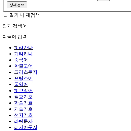
상세검색
결과 내 재검색
인기 검색어
다국어 입력
히라가나
가타카나
중국어
한글고어
그리스문자
프랑스어
독일어
히브리어
괄호기호
학술기호
기술기호
첨자기호
라틴문자
러시아문자