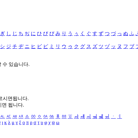
ぎ
し
じ
ち
ぢ
に
ひ
び
ぴ
み
り
う
ぅ
く
ぐ
す
ず
つ
づ
っ
ぬ
ふ
シ
ジ
チ
ヂ
ニ
ヒ
ビ
ピ
ミ
リ
ウ
ゥ
ク
グ
ス
ズ
ツ
ヅ
ッ
ヌ
フ
ブ
할 수 있습니다.
누르시면됩니다.
시면 됩니다.
ㅻ
ㅼ
ㅽ
ㅾ
ㅿ
ㆀ
ㆁ
ㆂ
ㆃ
ㆄ
ㆅ
ㆆ
ㆇ
ㆈ
ㆉ
ㆊ
ㆋ
ㆌ
ㆍ
ㆎ
θ
ι
κ
λ
μ
ν
ξ
ο
π
ρ
σ
τ
υ
φ
χ
ψ
ω