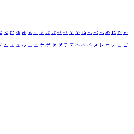
ぶ
ぷ
む
ゆ
ゅ
る
え
ぇ
け
げ
せ
ぜ
て
で
ね
へ
べ
ぺ
め
れ
お
ぉ
プ
ム
ユ
ュ
ル
エ
ェ
ケ
ゲ
セ
ゼ
テ
デ
ヘ
ベ
ペ
メ
レ
オ
ォ
コ
ゴ