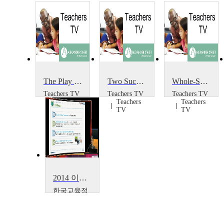
The Play Project
Two Successful Projects
Whole-School Portrait Project
Teachers TV
Teachers TV
Teachers TV
Teachers
Teachers
Teachers
TV
TV
TV
2014 이러닝 국제 콘퍼런스 : What is the Lessons from Education Support Project~
한국교육정
보진흥협회
Boseon,
Kim