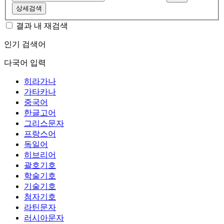
상세검색
결과 내 재검색
인기 검색어
다국어 입력
히라가나
가타카나
중국어
한글고어
그리스문자
프랑스어
독일어
히브리어
괄호기호
학술기호
기술기호
첨자기호
라틴문자
러시아문자