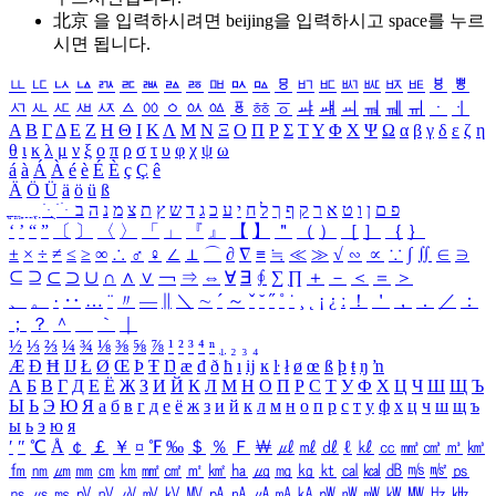
北京 을 입력하시려면
beijing
을 입력하시고 space를 누르
시면 됩니다.
ㅥ
ㅦ
ㅧ
ㅨ
ㅩ
ㅪ
ㅫ
ㅬ
ㅭ
ㅮ
ㅯ
ㅰ
ㅱ
ㅲ
ㅳ
ㅴ
ㅵ
ㅶ
ㅷ
ㅸ
ㅹ
ㅺ
ㅻ
ㅼ
ㅽ
ㅾ
ㅿ
ㆀ
ㆁ
ㆂ
ㆃ
ㆄ
ㆅ
ㆆ
ㆇ
ㆈ
ㆉ
ㆊ
ㆋ
ㆌ
ㆍ
ㆎ
Α
Β
Γ
Δ
Ε
Ζ
Η
Θ
Ι
Κ
Λ
Μ
Ν
Ξ
Ο
Π
Ρ
Σ
Τ
Υ
Φ
Χ
Ψ
Ω
α
β
γ
δ
ε
ζ
η
θ
ι
κ
λ
μ
ν
ξ
ο
π
ρ
σ
τ
υ
φ
χ
ψ
ω
á
à
Á
À
é
è
É
È
ç
Ç
ê
Ä
Ö
Ü
ä
ö
ü
ß
ְ
ֳ
ֲ
ֱ
ָ
ַ
ֵ
ֶ
ִ
ֹ
ּ
ֻ
ׂ
ׁ
ּ
ב
ה
נ
מ
צ
ת
ץ
ש
ד
ג
כ
ע
י
ח
ל
ך
ף
ק
ר
א
ט
ו
ן
ם
פ
‘
’
“
”
〔
〕
〈
〉
「
」
『
』
【
】
＂
（
）
［
］
｛
｝
±
×
÷
≠
≤
≥
∞
∴
♂
♀
∠
⊥
⌒
∂
∇
≡
≒
≪
≫
√
∽
∝
∵
∫
∬
∈
∋
⊆
⊇
⊂
⊃
∪
∩
∧
∨
￢
⇒
⇔
∀
∃
∮
∑
∏
＋
－
＜
＝
＞
、
。
·
‥
…
¨
〃
―
∥
＼
∼
´
～
ˇ
˘
˝
˚
˙
¸
˛
¡
¿
ː
！
＇
，
．
／
：
；
？
＾
＿
｀
｜
½
⅓
⅔
¼
¾
⅛
⅜
⅝
⅞
¹
²
³
⁴
ⁿ
₁
₂
₃
₄
Æ
Ð
Ħ
Ĳ
Ł
Ø
Œ
Þ
Ŧ
Ŋ
æ
đ
ð
ħ
ı
ĳ
ĸ
ŀ
ł
ø
œ
ß
þ
ŧ
ŋ
ŉ
А
Б
В
Г
Д
Е
Ё
Ж
З
И
Й
К
Л
М
Н
О
П
Р
С
Т
У
Ф
Х
Ц
Ч
Ш
Щ
Ъ
Ы
Ь
Э
Ю
Я
а
б
в
г
д
е
ё
ж
з
и
й
к
л
м
н
о
п
р
с
т
у
ф
х
ц
ч
ш
щ
ъ
ы
ь
э
ю
я
′
″
℃
Å
￠
￡
￥
¤
℉
‰
＄
％
Ｆ
￦
㎕
㎖
㎗
ℓ
㎘
㏄
㎣
㎤
㎥
㎦
㎙
㎚
㎛
㎜
㎝
㎞
㎟
㎠
㎡
㎢
㏊
㎍
㎎
㎏
㏏
㎈
㎉
㏈
㎧
㎨
㎰
㎱
㎲
㎳
㎴
㎵
㎶
㎷
㎸
㎹
㎀
㎁
㎂
㎃
㎄
㎺
㎻
㎽
㎾
㎿
㎐
㎑