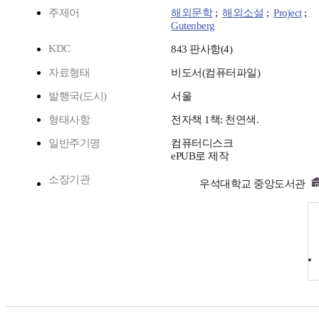
주제어
해외문학
;
해외소설
;
Project
;
Gutenberg
KDC
843 판사항(4)
자료형태
비도서(컴퓨터파일)
발행국(도시)
서울
형태사항
전자책 1책: 천연색.
일반주기명
컴퓨터디스크
ePUB로 제작
소장기관
우석대학교 중앙도서관