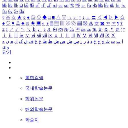
㎒
㎓
㎔
Ω
㏀
㏁
㎊
㎋
㎌
㏖
㏅
㎭
㎮
㎯
㏛
㎩
㎪
㎫
㎬
㏝
㏐
㏓
㏃
㏉
㏜
㏆
§
※
☆
★
○
●
◎
◇
◆
□
■
△
▽
→
←
↑
↓
↔
〓
◁
◀
▷
▶
♤
♠
♡
♥
♧
♣
⊙
◈
▣
◐
◑
▒
▤
▥
▨
▧
▦
▩
♨
☏
☎
☜
☞
¶
†
‡
↕
↗
↙
↖
↘
♭
♩
♪
♬
㉿
㈜
№
㏇
™
㏂
㏘
℡
＃
＆
＊
＠
ª
º
ⅰ
ⅱ
ⅲ
ⅳ
ⅴ
ⅵ
ⅶ
ⅷ
ⅸ
ⅹ
Ⅰ
Ⅱ
Ⅲ
Ⅳ
Ⅴ
Ⅵ
Ⅶ
Ⅷ
Ⅸ
Ⅹ
ا
ب
ت
ث
ج
ح
خ
د
ذ
ر
ز
س
ش
ص
ض
ط
ظ
ع
غ
ف
ق
ک
ل
م
ن
ه
و
ی
닫기
통합검색
국내학술논문
학위논문
해외학술논문
학술지