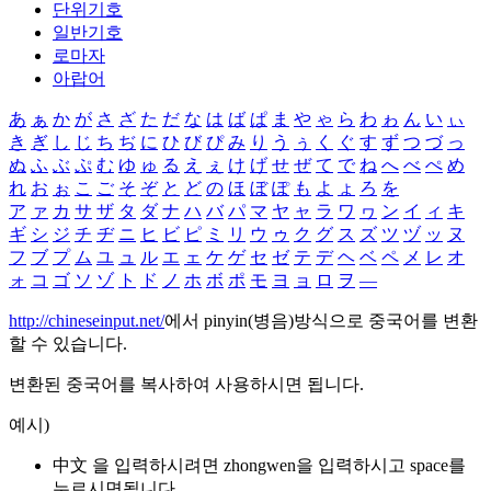
단위기호
일반기호
로마자
아랍어
あ
ぁ
か
が
さ
ざ
た
だ
な
は
ば
ぱ
ま
や
ゃ
ら
わ
ゎ
ん
い
ぃ
き
ぎ
し
じ
ち
ぢ
に
ひ
び
ぴ
み
り
う
ぅ
く
ぐ
す
ず
つ
づ
っ
ぬ
ふ
ぶ
ぷ
む
ゆ
ゅ
る
え
ぇ
け
げ
せ
ぜ
て
で
ね
へ
べ
ぺ
め
れ
お
ぉ
こ
ご
そ
ぞ
と
ど
の
ほ
ぼ
ぽ
も
よ
ょ
ろ
を
ア
ァ
カ
サ
ザ
タ
ダ
ナ
ハ
バ
パ
マ
ヤ
ャ
ラ
ワ
ヮ
ン
イ
ィ
キ
ギ
シ
ジ
チ
ヂ
ニ
ヒ
ビ
ピ
ミ
リ
ウ
ゥ
ク
グ
ス
ズ
ツ
ヅ
ッ
ヌ
フ
ブ
プ
ム
ユ
ュ
ル
エ
ェ
ケ
ゲ
セ
ゼ
テ
デ
ヘ
ベ
ペ
メ
レ
オ
ォ
コ
ゴ
ソ
ゾ
ト
ド
ノ
ホ
ボ
ポ
モ
ヨ
ョ
ロ
ヲ
―
http://chineseinput.net/
에서 pinyin(병음)방식으로 중국어를 변환
할 수 있습니다.
변환된 중국어를 복사하여 사용하시면 됩니다.
예시)
中文 을 입력하시려면
zhongwen
을 입력하시고 space를
누르시면됩니다.