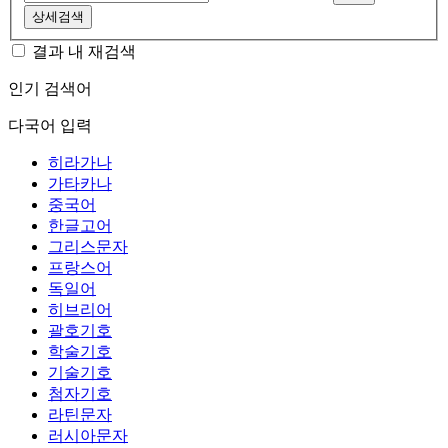
상세검색
결과 내 재검색
인기 검색어
다국어 입력
히라가나
가타카나
중국어
한글고어
그리스문자
프랑스어
독일어
히브리어
괄호기호
학술기호
기술기호
첨자기호
라틴문자
러시아문자