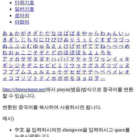
단위기호
일반기호
로마자
아랍어
あ
ぁ
か
が
さ
ざ
た
だ
な
は
ば
ぱ
ま
や
ゃ
ら
わ
ゎ
ん
い
ぃ
き
ぎ
し
じ
ち
ぢ
に
ひ
び
ぴ
み
り
う
ぅ
く
ぐ
す
ず
つ
づ
っ
ぬ
ふ
ぶ
ぷ
む
ゆ
ゅ
る
え
ぇ
け
げ
せ
ぜ
て
で
ね
へ
べ
ぺ
め
れ
お
ぉ
こ
ご
そ
ぞ
と
ど
の
ほ
ぼ
ぽ
も
よ
ょ
ろ
を
ア
ァ
カ
サ
ザ
タ
ダ
ナ
ハ
バ
パ
マ
ヤ
ャ
ラ
ワ
ヮ
ン
イ
ィ
キ
ギ
シ
ジ
チ
ヂ
ニ
ヒ
ビ
ピ
ミ
リ
ウ
ゥ
ク
グ
ス
ズ
ツ
ヅ
ッ
ヌ
フ
ブ
プ
ム
ユ
ュ
ル
エ
ェ
ケ
ゲ
セ
ゼ
テ
デ
ヘ
ベ
ペ
メ
レ
オ
ォ
コ
ゴ
ソ
ゾ
ト
ド
ノ
ホ
ボ
ポ
モ
ヨ
ョ
ロ
ヲ
―
http://chineseinput.net/
에서 pinyin(병음)방식으로 중국어를 변환
할 수 있습니다.
변환된 중국어를 복사하여 사용하시면 됩니다.
예시)
中文 을 입력하시려면
zhongwen
을 입력하시고 space를
누르시면됩니다.