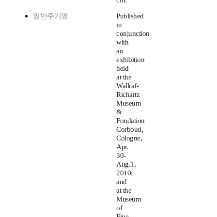
cm.
일반주기명
Published
in
conjunction
with
an
exhibition
held
at the
Wallraf-
Richartz
Museum
&
Fondation
Corboud,
Cologne,
Apr.
30-
Aug.1,
2010;
and
at the
Museum
of
Fine