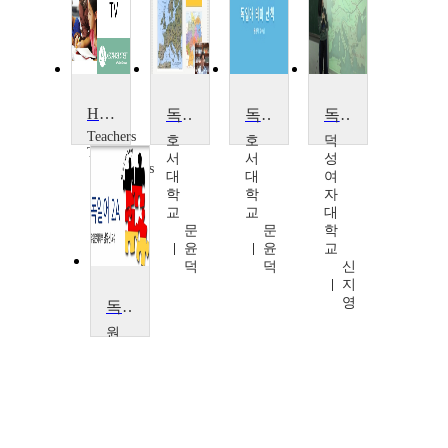
Holocaust: A Pre-war German Jewish Family
독일어 테마 산책
독일어 테마 산책
독일어 필수문법
Teachers
호
호
덕
TV
서
서
성
Teachers
대
대
여
TV
학
학
자
교
교
대
문
문
학
윤
윤
교
덕
덕
신
지
영
독일어2A
원
광
대
학
교
남
유