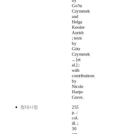
by
Go?tz
Czymmek
and
Helga
Kessler
Aurish
; texts
by
Götz
Czymmek
... [et
al.] ;
with
contributions
by
Nicole
Hartje-
Grave.
형태사항
255
p. :
col.
ill. ;
30