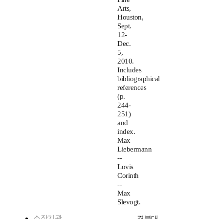
Arts,
Houston,
Sept.
12-
Dec.
5,
2010.
Includes
bibliographical
references
(p.
244-
251)
and
index.
Max
Liebermann
--
Lovis
Corinth
--
Max
Slevogt.
소장기관
경북대