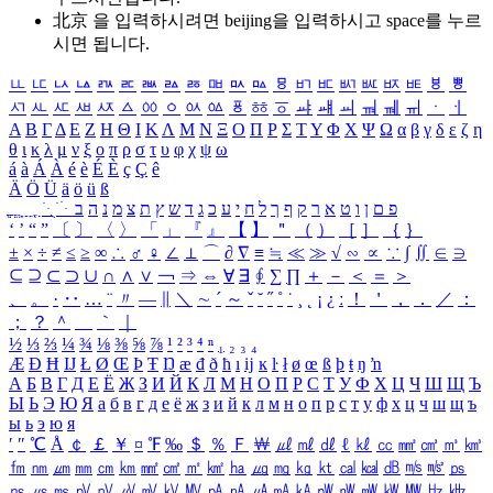
北京 을 입력하시려면
beijing
을 입력하시고 space를 누르
시면 됩니다.
ㅥ
ㅦ
ㅧ
ㅨ
ㅩ
ㅪ
ㅫ
ㅬ
ㅭ
ㅮ
ㅯ
ㅰ
ㅱ
ㅲ
ㅳ
ㅴ
ㅵ
ㅶ
ㅷ
ㅸ
ㅹ
ㅺ
ㅻ
ㅼ
ㅽ
ㅾ
ㅿ
ㆀ
ㆁ
ㆂ
ㆃ
ㆄ
ㆅ
ㆆ
ㆇ
ㆈ
ㆉ
ㆊ
ㆋ
ㆌ
ㆍ
ㆎ
Α
Β
Γ
Δ
Ε
Ζ
Η
Θ
Ι
Κ
Λ
Μ
Ν
Ξ
Ο
Π
Ρ
Σ
Τ
Υ
Φ
Χ
Ψ
Ω
α
β
γ
δ
ε
ζ
η
θ
ι
κ
λ
μ
ν
ξ
ο
π
ρ
σ
τ
υ
φ
χ
ψ
ω
á
à
Á
À
é
è
É
È
ç
Ç
ê
Ä
Ö
Ü
ä
ö
ü
ß
ְ
ֳ
ֲ
ֱ
ָ
ַ
ֵ
ֶ
ִ
ֹ
ּ
ֻ
ׂ
ׁ
ּ
ב
ה
נ
מ
צ
ת
ץ
ש
ד
ג
כ
ע
י
ח
ל
ך
ף
ק
ר
א
ט
ו
ן
ם
פ
‘
’
“
”
〔
〕
〈
〉
「
」
『
』
【
】
＂
（
）
［
］
｛
｝
±
×
÷
≠
≤
≥
∞
∴
♂
♀
∠
⊥
⌒
∂
∇
≡
≒
≪
≫
√
∽
∝
∵
∫
∬
∈
∋
⊆
⊇
⊂
⊃
∪
∩
∧
∨
￢
⇒
⇔
∀
∃
∮
∑
∏
＋
－
＜
＝
＞
、
。
·
‥
…
¨
〃
―
∥
＼
∼
´
～
ˇ
˘
˝
˚
˙
¸
˛
¡
¿
ː
！
＇
，
．
／
：
；
？
＾
＿
｀
｜
½
⅓
⅔
¼
¾
⅛
⅜
⅝
⅞
¹
²
³
⁴
ⁿ
₁
₂
₃
₄
Æ
Ð
Ħ
Ĳ
Ł
Ø
Œ
Þ
Ŧ
Ŋ
æ
đ
ð
ħ
ı
ĳ
ĸ
ŀ
ł
ø
œ
ß
þ
ŧ
ŋ
ŉ
А
Б
В
Г
Д
Е
Ё
Ж
З
И
Й
К
Л
М
Н
О
П
Р
С
Т
У
Ф
Х
Ц
Ч
Ш
Щ
Ъ
Ы
Ь
Э
Ю
Я
а
б
в
г
д
е
ё
ж
з
и
й
к
л
м
н
о
п
р
с
т
у
ф
х
ц
ч
ш
щ
ъ
ы
ь
э
ю
я
′
″
℃
Å
￠
￡
￥
¤
℉
‰
＄
％
Ｆ
￦
㎕
㎖
㎗
ℓ
㎘
㏄
㎣
㎤
㎥
㎦
㎙
㎚
㎛
㎜
㎝
㎞
㎟
㎠
㎡
㎢
㏊
㎍
㎎
㎏
㏏
㎈
㎉
㏈
㎧
㎨
㎰
㎱
㎲
㎳
㎴
㎵
㎶
㎷
㎸
㎹
㎀
㎁
㎂
㎃
㎄
㎺
㎻
㎽
㎾
㎿
㎐
㎑