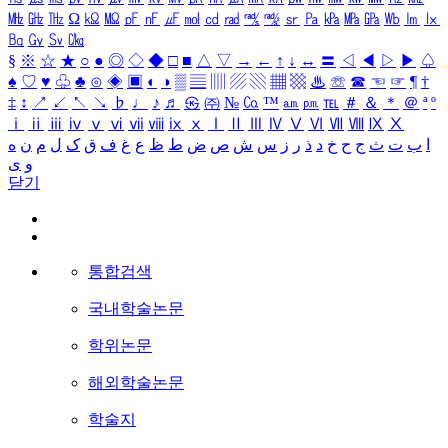
㎒
㎓
㎔
Ω
㏀
㏁
㎊
㎋
㎌
㏖
㏅
㎭
㎮
㎯
㏛
㎩
㎪
㎫
㎬
㏝
㏐
㏓
㏃
㏉
㏜
㏆
§
※
☆
★
○
●
◎
◇
◆
□
■
△
▽
→
←
↑
↓
↔
〓
◁
◀
▷
▶
♤
♠
♡
♥
♧
♣
⊙
◈
▣
◐
◑
▒
▤
▥
▨
▧
▦
▩
♨
☏
☎
☜
☞
¶
†
‡
↕
↗
↙
↖
↘
♭
♩
♪
♬
㉿
㈜
№
㏇
™
㏂
㏘
℡
＃
＆
＊
＠
ª
º
ⅰ
ⅱ
ⅲ
ⅳ
ⅴ
ⅵ
ⅶ
ⅷ
ⅸ
ⅹ
Ⅰ
Ⅱ
Ⅲ
Ⅳ
Ⅴ
Ⅵ
Ⅶ
Ⅷ
Ⅸ
Ⅹ
ا
ب
ت
ث
ج
ح
خ
د
ذ
ر
ز
س
ش
ص
ض
ط
ظ
ع
غ
ف
ق
ک
ل
م
ن
ه
و
ی
닫기
통합검색
국내학술논문
학위논문
해외학술논문
학술지