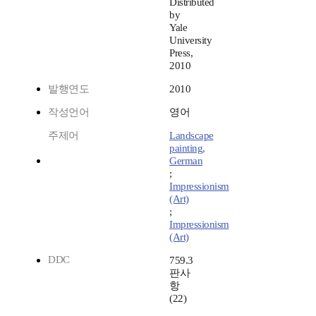
Distributed
by
Yale
University
Press,
2010
발행연도
2010
작성언어
영어
주제어
Landscape
painting,
German
;
Impressionism
(Art)
;
Impressionism
(Art)
DDC
759.3
판사
항
(22)