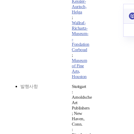
Kessler-
Aurisch,
Helga
;
Wallraf-
Richartz-
Museum-
-
Fondation
Corboud
;
Museum
of Fine
Arts,
Houston
발행사항
Stuttgart
:
Arnoldsche
Art
Publishers
; New
Haven,
Conn.
: