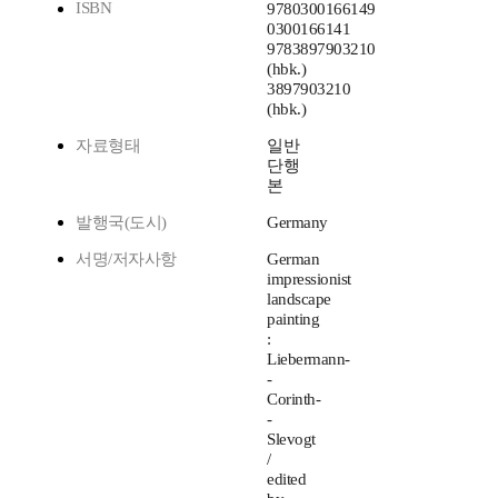
ISBN
9780300166149
0300166141
9783897903210
(hbk.)
3897903210
(hbk.)
자료형태
일반
단행
본
발행국(도시)
Germany
서명/저자사항
German
impressionist
landscape
painting
:
Liebermann-
-
Corinth-
-
Slevogt
/
edited