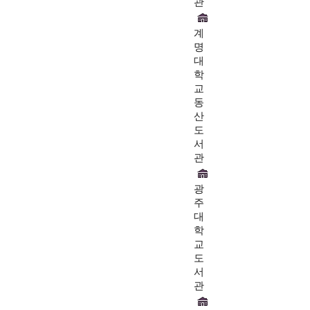
관
계
명
대
학
교
동
산
도
서
관
광
주
대
학
교
도
서
관