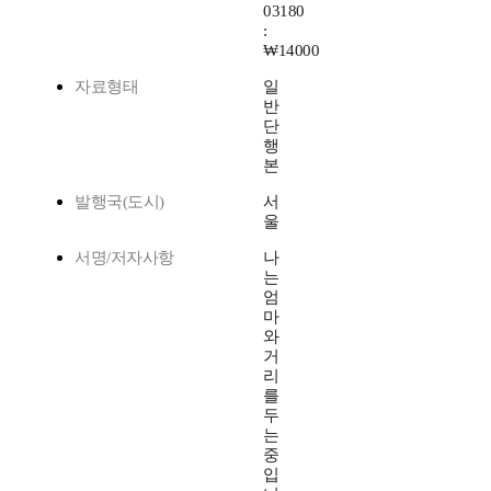
03180
:
₩14000
자료형태
일
반
단
행
본
발행국(도시)
서
울
서명/저자사항
나
는
엄
마
와
거
리
를
두
는
중
입