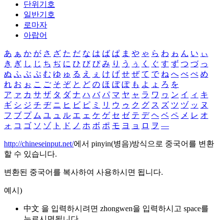
단위기호
일반기호
로마자
아랍어
あ
ぁ
か
が
さ
ざ
た
だ
な
は
ば
ぱ
ま
や
ゃ
ら
わ
ゎ
ん
い
ぃ
き
ぎ
し
じ
ち
ぢ
に
ひ
び
ぴ
み
り
う
ぅ
く
ぐ
す
ず
つ
づ
っ
ぬ
ふ
ぶ
ぷ
む
ゆ
ゅ
る
え
ぇ
け
げ
せ
ぜ
て
で
ね
へ
べ
ぺ
め
れ
お
ぉ
こ
ご
そ
ぞ
と
ど
の
ほ
ぼ
ぽ
も
よ
ょ
ろ
を
ア
ァ
カ
サ
ザ
タ
ダ
ナ
ハ
バ
パ
マ
ヤ
ャ
ラ
ワ
ヮ
ン
イ
ィ
キ
ギ
シ
ジ
チ
ヂ
ニ
ヒ
ビ
ピ
ミ
リ
ウ
ゥ
ク
グ
ス
ズ
ツ
ヅ
ッ
ヌ
フ
ブ
プ
ム
ユ
ュ
ル
エ
ェ
ケ
ゲ
セ
ゼ
テ
デ
ヘ
ベ
ペ
メ
レ
オ
ォ
コ
ゴ
ソ
ゾ
ト
ド
ノ
ホ
ボ
ポ
モ
ヨ
ョ
ロ
ヲ
―
http://chineseinput.net/
에서 pinyin(병음)방식으로 중국어를 변환
할 수 있습니다.
변환된 중국어를 복사하여 사용하시면 됩니다.
예시)
中文 을 입력하시려면
zhongwen
을 입력하시고 space를
누르시면됩니다.