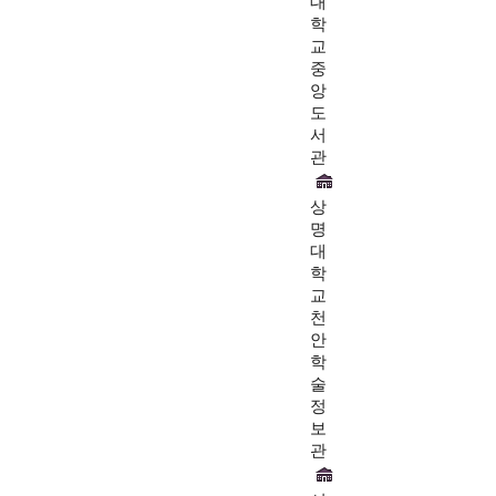
대
학
교
중
앙
도
서
관
상
명
대
학
교
천
안
학
술
정
보
관