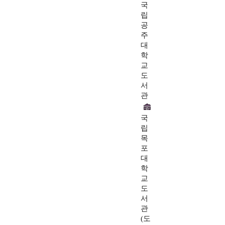
국
립
공
주
대
학
교
도
서
관
국
립
목
포
대
학
교
도
서
관
(도