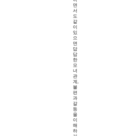
면
서
도
같
이
있
으
면
답
답
한
모
녀
관
계,
불
편
과
갈
등
을
이
해
하