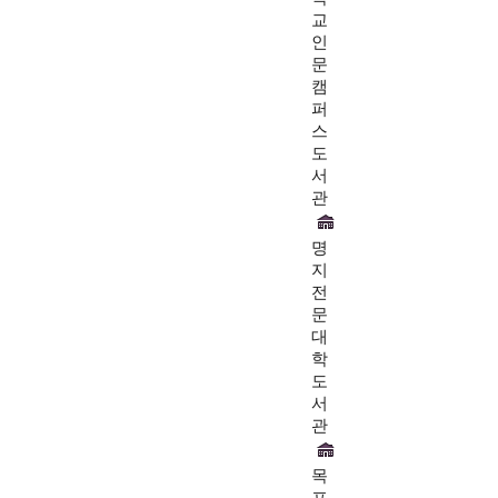
교
인
문
캠
퍼
스
도
서
관
명
지
전
문
대
학
도
서
관
목
포