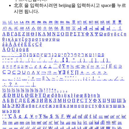
北京 을 입력하시려면
beijing
을 입력하시고 space를 누르
시면 됩니다.
ㅥ
ㅦ
ㅧ
ㅨ
ㅩ
ㅪ
ㅫ
ㅬ
ㅭ
ㅮ
ㅯ
ㅰ
ㅱ
ㅲ
ㅳ
ㅴ
ㅵ
ㅶ
ㅷ
ㅸ
ㅹ
ㅺ
ㅻ
ㅼ
ㅽ
ㅾ
ㅿ
ㆀ
ㆁ
ㆂ
ㆃ
ㆄ
ㆅ
ㆆ
ㆇ
ㆈ
ㆉ
ㆊ
ㆋ
ㆌ
ㆍ
ㆎ
Α
Β
Γ
Δ
Ε
Ζ
Η
Θ
Ι
Κ
Λ
Μ
Ν
Ξ
Ο
Π
Ρ
Σ
Τ
Υ
Φ
Χ
Ψ
Ω
α
β
γ
δ
ε
ζ
η
θ
ι
κ
λ
μ
ν
ξ
ο
π
ρ
σ
τ
υ
φ
χ
ψ
ω
á
à
Á
À
é
è
É
È
ç
Ç
ê
Ä
Ö
Ü
ä
ö
ü
ß
ְ
ֳ
ֲ
ֱ
ָ
ַ
ֵ
ֶ
ִ
ֹ
ּ
ֻ
ׂ
ׁ
ּ
ב
ה
נ
מ
צ
ת
ץ
ש
ד
ג
כ
ע
י
ח
ל
ך
ף
ק
ר
א
ט
ו
ן
ם
פ
‘
’
“
”
〔
〕
〈
〉
「
」
『
』
【
】
＂
（
）
［
］
｛
｝
±
×
÷
≠
≤
≥
∞
∴
♂
♀
∠
⊥
⌒
∂
∇
≡
≒
≪
≫
√
∽
∝
∵
∫
∬
∈
∋
⊆
⊇
⊂
⊃
∪
∩
∧
∨
￢
⇒
⇔
∀
∃
∮
∑
∏
＋
－
＜
＝
＞
、
。
·
‥
…
¨
〃
―
∥
＼
∼
´
～
ˇ
˘
˝
˚
˙
¸
˛
¡
¿
ː
！
＇
，
．
／
：
；
？
＾
＿
｀
｜
½
⅓
⅔
¼
¾
⅛
⅜
⅝
⅞
¹
²
³
⁴
ⁿ
₁
₂
₃
₄
Æ
Ð
Ħ
Ĳ
Ł
Ø
Œ
Þ
Ŧ
Ŋ
æ
đ
ð
ħ
ı
ĳ
ĸ
ŀ
ł
ø
œ
ß
þ
ŧ
ŋ
ŉ
А
Б
В
Г
Д
Е
Ё
Ж
З
И
Й
К
Л
М
Н
О
П
Р
С
Т
У
Ф
Х
Ц
Ч
Ш
Щ
Ъ
Ы
Ь
Э
Ю
Я
а
б
в
г
д
е
ё
ж
з
и
й
к
л
м
н
о
п
р
с
т
у
ф
х
ц
ч
ш
щ
ъ
ы
ь
э
ю
я
′
″
℃
Å
￠
￡
￥
¤
℉
‰
＄
％
Ｆ
￦
㎕
㎖
㎗
ℓ
㎘
㏄
㎣
㎤
㎥
㎦
㎙
㎚
㎛
㎜
㎝
㎞
㎟
㎠
㎡
㎢
㏊
㎍
㎎
㎏
㏏
㎈
㎉
㏈
㎧
㎨
㎰
㎱
㎲
㎳
㎴
㎵
㎶
㎷
㎸
㎹
㎀
㎁
㎂
㎃
㎄
㎺
㎻
㎽
㎾
㎿
㎐
㎑