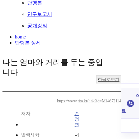
단행본
연구보고서
공개강의
home
단행본 상세
나는 엄마와 거리를 두는 중입
니다
한글로보기
이
https://www.riss.kr/link?id=M14672114
료
저자
손
정
연
발행사항
서