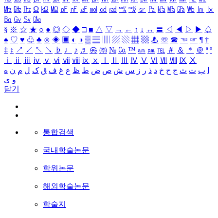
㎒
㎓
㎔
Ω
㏀
㏁
㎊
㎋
㎌
㏖
㏅
㎭
㎮
㎯
㏛
㎩
㎪
㎫
㎬
㏝
㏐
㏓
㏃
㏉
㏜
㏆
§
※
☆
★
○
●
◎
◇
◆
□
■
△
▽
→
←
↑
↓
↔
〓
◁
◀
▷
▶
♤
♠
♡
♥
♧
♣
⊙
◈
▣
◐
◑
▒
▤
▥
▨
▧
▦
▩
♨
☏
☎
☜
☞
¶
†
‡
↕
↗
↙
↖
↘
♭
♩
♪
♬
㉿
㈜
№
㏇
™
㏂
㏘
℡
＃
＆
＊
＠
ª
º
ⅰ
ⅱ
ⅲ
ⅳ
ⅴ
ⅵ
ⅶ
ⅷ
ⅸ
ⅹ
Ⅰ
Ⅱ
Ⅲ
Ⅳ
Ⅴ
Ⅵ
Ⅶ
Ⅷ
Ⅸ
Ⅹ
ا
ب
ت
ث
ج
ح
خ
د
ذ
ر
ز
س
ش
ص
ض
ط
ظ
ع
غ
ف
ق
ک
ل
م
ن
ه
و
ی
닫기
통합검색
국내학술논문
학위논문
해외학술논문
학술지