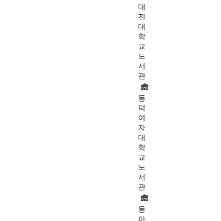
대
전
대
학
교
도
서
관
동
덕
여
자
대
학
교
도
서
관
동
아