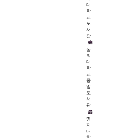
대
학
교
도
서
관
동
의
대
학
교
중
앙
도
서
관
명
지
대
학