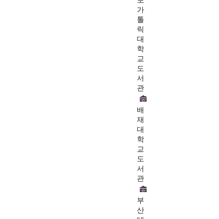
가
톨
릭
대
학
교
도
서
관
배
재
대
학
교
도
서
관
부
산