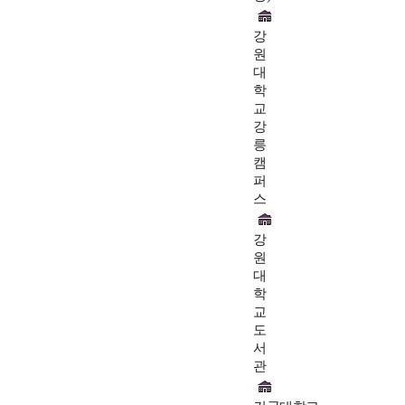
강
원
대
학
교
강
릉
캠
퍼
스
강
원
대
학
교
도
서
관