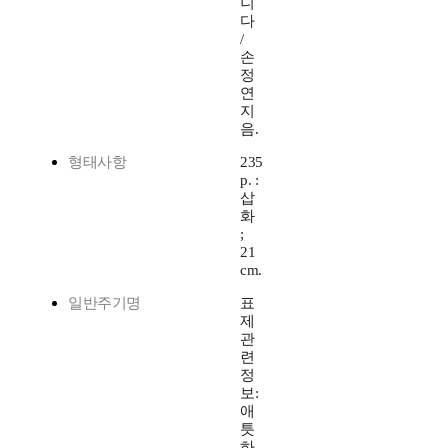
니
다
/
손
정
연
지
음.
형태사항
235
p. :
삽
화
;
21
cm.
일반주기명
표
제
관
련
정
보:
애
틋
하