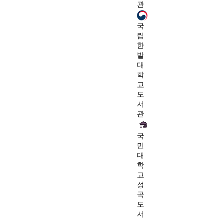
관
국
립
한
밭
대
학
교
도
서
관
국
민
대
학
교
성
곡
도
서