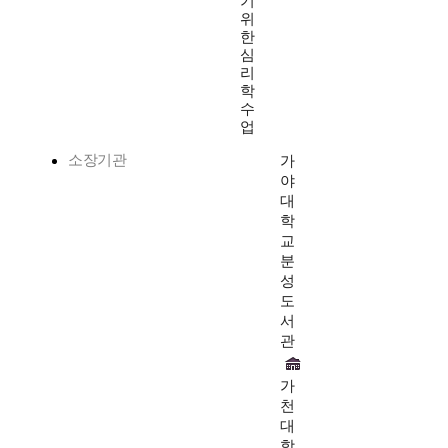
기
위
한
심
리
학
수
업
소장기관
가
야
대
학
교
분
성
도
서
관
가
천
대
학