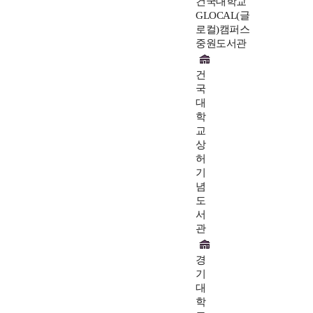
건국대학교
GLOCAL(글
로컬)캠퍼스
중원도서관
건
국
대
학
교
상
허
기
념
도
서
관
경
기
대
학