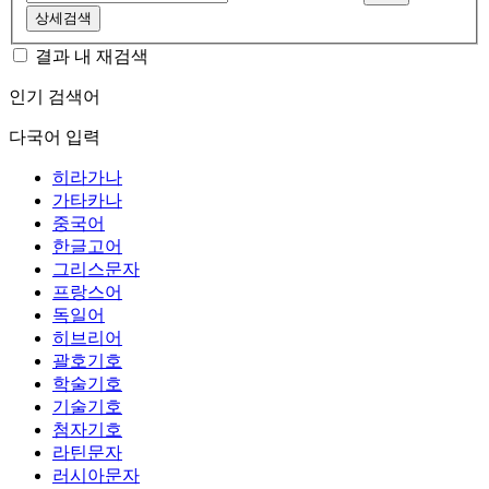
상세검색
결과 내 재검색
인기 검색어
다국어 입력
히라가나
가타카나
중국어
한글고어
그리스문자
프랑스어
독일어
히브리어
괄호기호
학술기호
기술기호
첨자기호
라틴문자
러시아문자