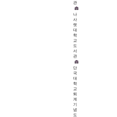
관
나
사
렛
대
학
교
도
서
관
단
국
대
학
교
퇴
계
기
념
도