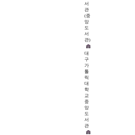
서
관
(중
앙
도
서
관)
대
구
가
톨
릭
대
학
교
중
앙
도
서
관