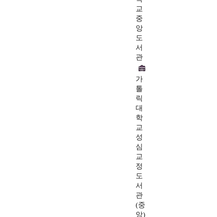
교
중
앙
도
서
관
가
톨
릭
대
학
교
성
심
교
정
도
서
관
(중
앙)