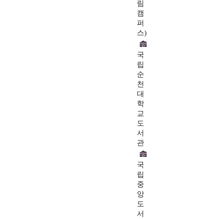
림
캠
퍼
스)
국
립
순
천
대
학
교
도
서
관
국
립
중
앙
도
서