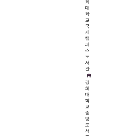
희
대
학
교
국
제
캠
퍼
스
도
서
관
경
희
대
학
교
중
앙
도
서