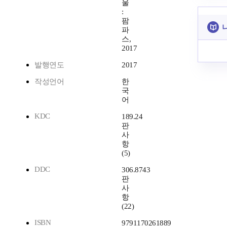
울
:
팜
파
스,
2017
발행연도
2017
작성언어
한
국
어
KDC
189.24
판
사
항
(5)
DDC
306.8743
판
사
항
(22)
ISBN
9791170261889