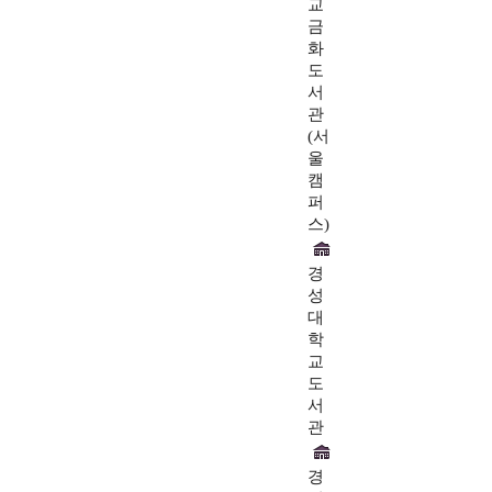
교
금
화
도
서
관
(서
울
캠
퍼
스)
경
성
대
학
교
도
서
관
경