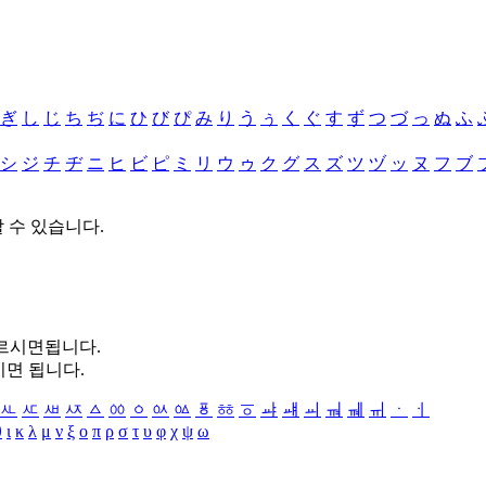
ぎ
し
じ
ち
ぢ
に
ひ
び
ぴ
み
り
う
ぅ
く
ぐ
す
ず
つ
づ
っ
ぬ
ふ
シ
ジ
チ
ヂ
ニ
ヒ
ビ
ピ
ミ
リ
ウ
ゥ
ク
グ
ス
ズ
ツ
ヅ
ッ
ヌ
フ
ブ
할 수 있습니다.
누르시면됩니다.
시면 됩니다.
ㅻ
ㅼ
ㅽ
ㅾ
ㅿ
ㆀ
ㆁ
ㆂ
ㆃ
ㆄ
ㆅ
ㆆ
ㆇ
ㆈ
ㆉ
ㆊ
ㆋ
ㆌ
ㆍ
ㆎ
θ
ι
κ
λ
μ
ν
ξ
ο
π
ρ
σ
τ
υ
φ
χ
ψ
ω