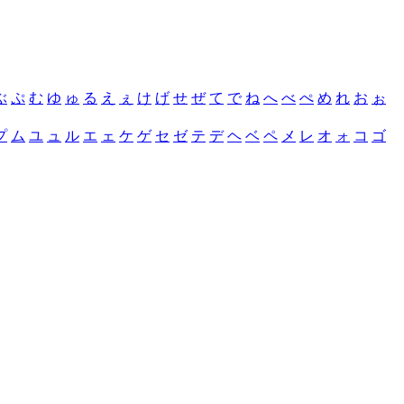
ぶ
ぷ
む
ゆ
ゅ
る
え
ぇ
け
げ
せ
ぜ
て
で
ね
へ
べ
ぺ
め
れ
お
ぉ
プ
ム
ユ
ュ
ル
エ
ェ
ケ
ゲ
セ
ゼ
テ
デ
ヘ
ベ
ペ
メ
レ
オ
ォ
コ
ゴ