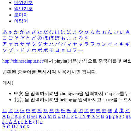
단위기호
일반기호
로마자
아랍어
あ
ぁ
か
が
さ
ざ
た
だ
な
は
ば
ぱ
ま
や
ゃ
ら
わ
ゎ
ん
い
ぃ
き
こ
ご
そ
ぞ
と
ど
の
ほ
ぼ
ぽ
も
よ
ょ
ろ
を
ア
ァ
カ
サ
ザ
タ
ダ
ナ
ハ
バ
パ
マ
ヤ
ャ
ラ
ワ
ヮ
ン
イ
ィ
キ
ギ
ソ
ゾ
ト
ド
ノ
ホ
ボ
ポ
モ
ヨ
ョ
ロ
ヲ
―
http://chineseinput.net/
에서 pinyin(병음)방식으로 중국어를 변환
변환된 중국어를 복사하여 사용하시면 됩니다.
예시)
中文 을 입력하시려면
zhongwen
을 입력하시고 space를
北京 을 입력하시려면
beijing
을 입력하시고 space를 누르
ㅥ
ㅦ
ㅧ
ㅨ
ㅩ
ㅪ
ㅫ
ㅬ
ㅭ
ㅮ
ㅯ
ㅰ
ㅱ
ㅲ
ㅳ
ㅴ
ㅵ
ㅶ
ㅷ
ㅸ
ㅹ
ㅺ
Α
Β
Γ
Δ
Ε
Ζ
Η
Θ
Ι
Κ
Λ
Μ
Ν
Ξ
Ο
Π
Ρ
Σ
Τ
Υ
Φ
Χ
Ψ
Ω
α
β
γ
δ
ε
ζ
η
á
à
Á
À
é
è
É
È
ç
Ç
ê
Ä
Ö
Ü
ä
ö
ü
ß