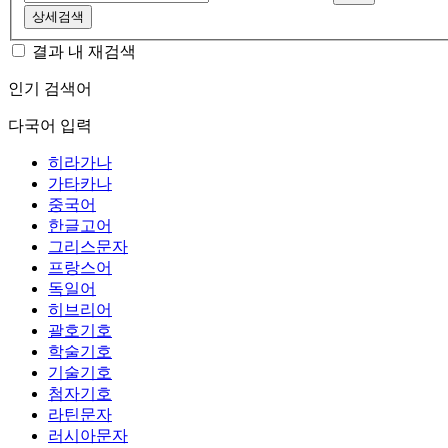
상세검색
결과 내 재검색
인기 검색어
다국어 입력
히라가나
가타카나
중국어
한글고어
그리스문자
프랑스어
독일어
히브리어
괄호기호
학술기호
기술기호
첨자기호
라틴문자
러시아문자