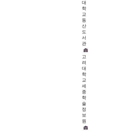
대
학
교
동
산
도
서
관
고
려
대
학
교
세
종
학
술
정
보
원