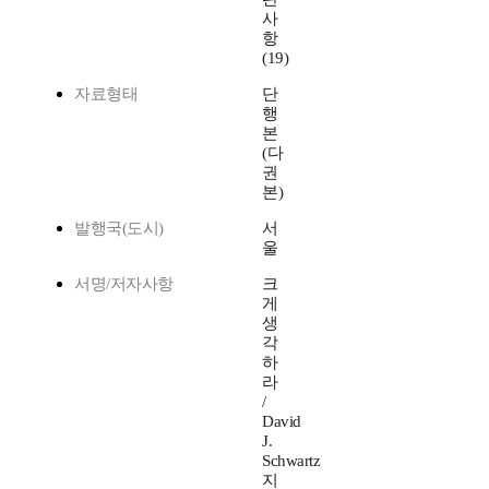
사
항
(19)
자료형태
단
행
본
(다
권
본)
발행국(도시)
서
울
서명/저자사항
크
게
생
각
하
라
/
David
J.
Schwartz
지