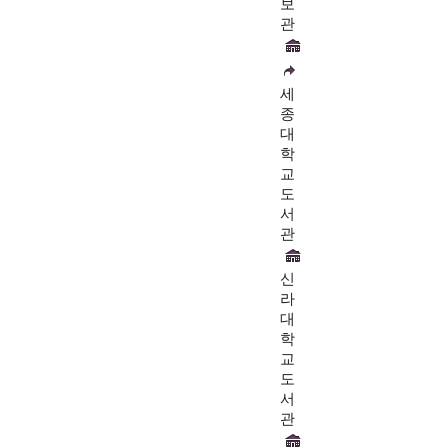
보
관
세
종
대
학
교
도
서
관
신
라
대
학
교
도
서
관