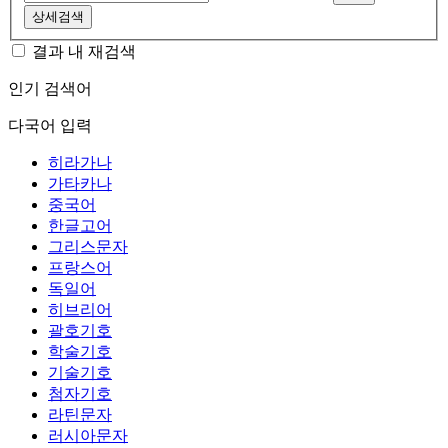
상세검색
결과 내 재검색
인기 검색어
다국어 입력
히라가나
가타카나
중국어
한글고어
그리스문자
프랑스어
독일어
히브리어
괄호기호
학술기호
기술기호
첨자기호
라틴문자
러시아문자