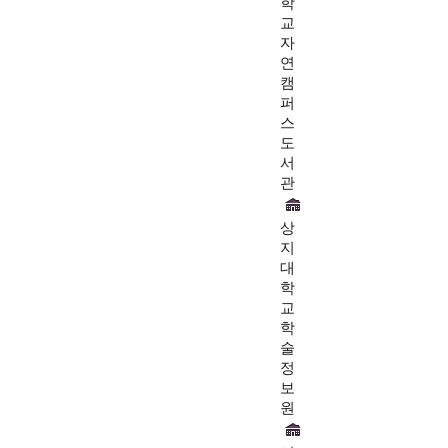
학
교
자
연
캠
퍼
스
도
서
관
상
지
대
학
교
학
술
정
보
원