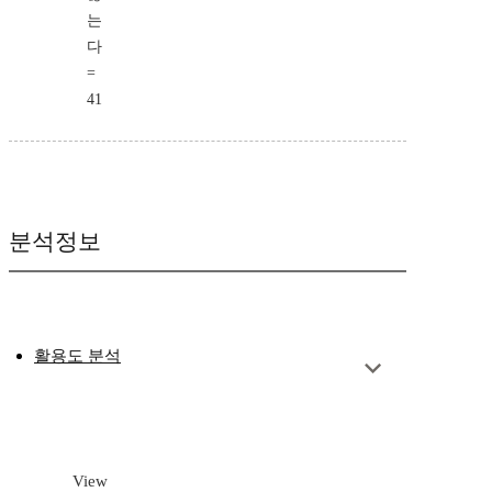
는
다
=
41
분석정보
활용도 분석
View