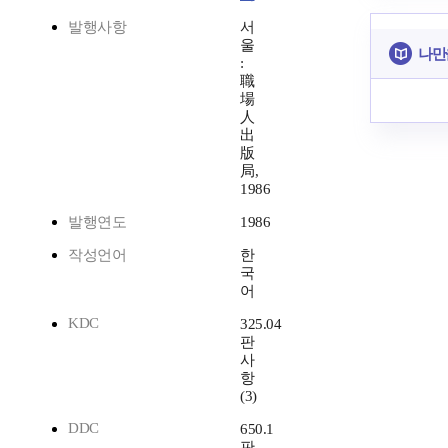
발행사항
서
울
나만
:
職
場
人
出
版
局,
1986
발행연도
1986
작성언어
한
국
어
KDC
325.04
판
사
항
(3)
DDC
650.1
판