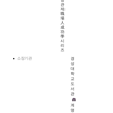
명
관
제:
職
場
人
成
功
學
시
리
즈
소장기관
경
성
대
학
교
도
서
관
계
명