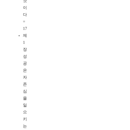
것
이
다
=
17
제
1
장
성
공
은
자
존
심
을
일
으
키
는