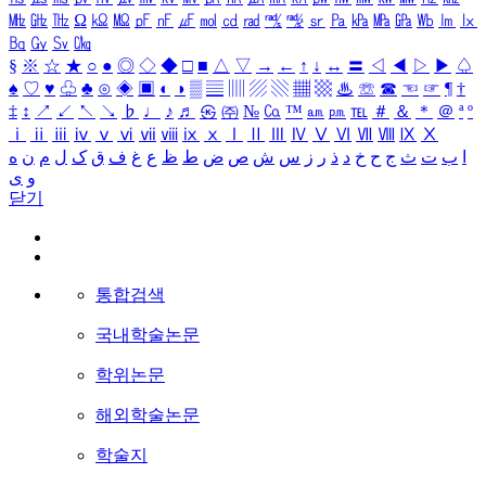
㎒
㎓
㎔
Ω
㏀
㏁
㎊
㎋
㎌
㏖
㏅
㎭
㎮
㎯
㏛
㎩
㎪
㎫
㎬
㏝
㏐
㏓
㏃
㏉
㏜
㏆
§
※
☆
★
○
●
◎
◇
◆
□
■
△
▽
→
←
↑
↓
↔
〓
◁
◀
▷
▶
♤
♠
♡
♥
♧
♣
⊙
◈
▣
◐
◑
▒
▤
▥
▨
▧
▦
▩
♨
☏
☎
☜
☞
¶
†
‡
↕
↗
↙
↖
↘
♭
♩
♪
♬
㉿
㈜
№
㏇
™
㏂
㏘
℡
＃
＆
＊
＠
ª
º
ⅰ
ⅱ
ⅲ
ⅳ
ⅴ
ⅵ
ⅶ
ⅷ
ⅸ
ⅹ
Ⅰ
Ⅱ
Ⅲ
Ⅳ
Ⅴ
Ⅵ
Ⅶ
Ⅷ
Ⅸ
Ⅹ
ا
ب
ت
ث
ج
ح
خ
د
ذ
ر
ز
س
ش
ص
ض
ط
ظ
ع
غ
ف
ق
ک
ل
م
ن
ه
و
ی
닫기
통합검색
국내학술논문
학위논문
해외학술논문
학술지