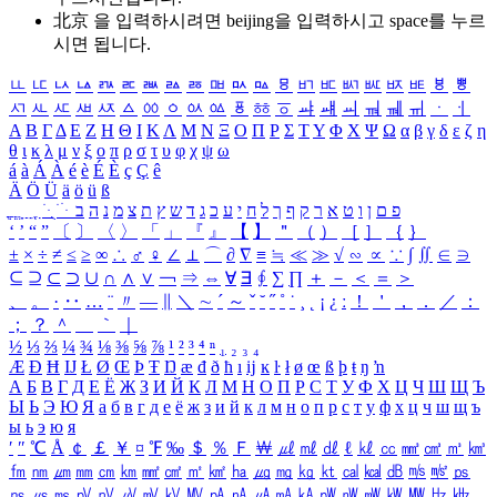
北京 을 입력하시려면
beijing
을 입력하시고 space를 누르
시면 됩니다.
ㅥ
ㅦ
ㅧ
ㅨ
ㅩ
ㅪ
ㅫ
ㅬ
ㅭ
ㅮ
ㅯ
ㅰ
ㅱ
ㅲ
ㅳ
ㅴ
ㅵ
ㅶ
ㅷ
ㅸ
ㅹ
ㅺ
ㅻ
ㅼ
ㅽ
ㅾ
ㅿ
ㆀ
ㆁ
ㆂ
ㆃ
ㆄ
ㆅ
ㆆ
ㆇ
ㆈ
ㆉ
ㆊ
ㆋ
ㆌ
ㆍ
ㆎ
Α
Β
Γ
Δ
Ε
Ζ
Η
Θ
Ι
Κ
Λ
Μ
Ν
Ξ
Ο
Π
Ρ
Σ
Τ
Υ
Φ
Χ
Ψ
Ω
α
β
γ
δ
ε
ζ
η
θ
ι
κ
λ
μ
ν
ξ
ο
π
ρ
σ
τ
υ
φ
χ
ψ
ω
á
à
Á
À
é
è
É
È
ç
Ç
ê
Ä
Ö
Ü
ä
ö
ü
ß
ְ
ֳ
ֲ
ֱ
ָ
ַ
ֵ
ֶ
ִ
ֹ
ּ
ֻ
ׂ
ׁ
ּ
ב
ה
נ
מ
צ
ת
ץ
ש
ד
ג
כ
ע
י
ח
ל
ך
ף
ק
ר
א
ט
ו
ן
ם
פ
‘
’
“
”
〔
〕
〈
〉
「
」
『
』
【
】
＂
（
）
［
］
｛
｝
±
×
÷
≠
≤
≥
∞
∴
♂
♀
∠
⊥
⌒
∂
∇
≡
≒
≪
≫
√
∽
∝
∵
∫
∬
∈
∋
⊆
⊇
⊂
⊃
∪
∩
∧
∨
￢
⇒
⇔
∀
∃
∮
∑
∏
＋
－
＜
＝
＞
、
。
·
‥
…
¨
〃
―
∥
＼
∼
´
～
ˇ
˘
˝
˚
˙
¸
˛
¡
¿
ː
！
＇
，
．
／
：
；
？
＾
＿
｀
｜
½
⅓
⅔
¼
¾
⅛
⅜
⅝
⅞
¹
²
³
⁴
ⁿ
₁
₂
₃
₄
Æ
Ð
Ħ
Ĳ
Ł
Ø
Œ
Þ
Ŧ
Ŋ
æ
đ
ð
ħ
ı
ĳ
ĸ
ŀ
ł
ø
œ
ß
þ
ŧ
ŋ
ŉ
А
Б
В
Г
Д
Е
Ё
Ж
З
И
Й
К
Л
М
Н
О
П
Р
С
Т
У
Ф
Х
Ц
Ч
Ш
Щ
Ъ
Ы
Ь
Э
Ю
Я
а
б
в
г
д
е
ё
ж
з
и
й
к
л
м
н
о
п
р
с
т
у
ф
х
ц
ч
ш
щ
ъ
ы
ь
э
ю
я
′
″
℃
Å
￠
￡
￥
¤
℉
‰
＄
％
Ｆ
￦
㎕
㎖
㎗
ℓ
㎘
㏄
㎣
㎤
㎥
㎦
㎙
㎚
㎛
㎜
㎝
㎞
㎟
㎠
㎡
㎢
㏊
㎍
㎎
㎏
㏏
㎈
㎉
㏈
㎧
㎨
㎰
㎱
㎲
㎳
㎴
㎵
㎶
㎷
㎸
㎹
㎀
㎁
㎂
㎃
㎄
㎺
㎻
㎽
㎾
㎿
㎐
㎑