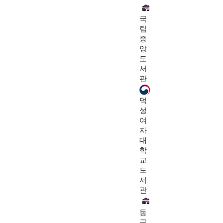
국
립
중
앙
도
서
관
덕
성
여
자
대
학
교
도
서
관
동
국