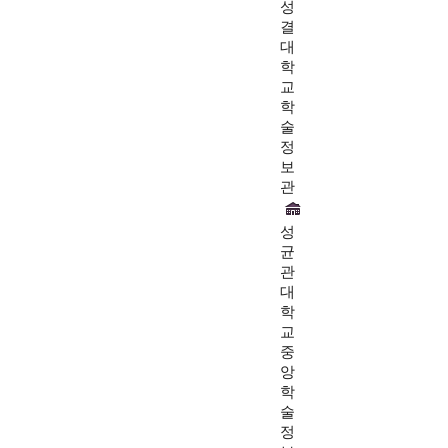
성
결
대
학
교
학
술
정
보
관
성
균
관
대
학
교
중
앙
학
술
정