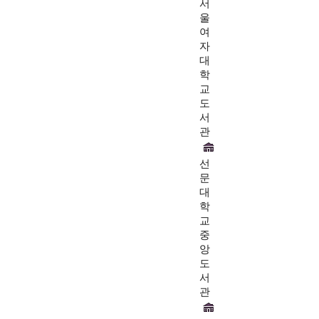
서
울
여
자
대
학
교
도
서
관
선
문
대
학
교
중
앙
도
서
관