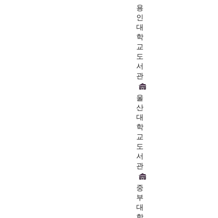
용
인
대
학
교
도
서
관
울
산
대
학
교
도
서
관
중
부
대
학