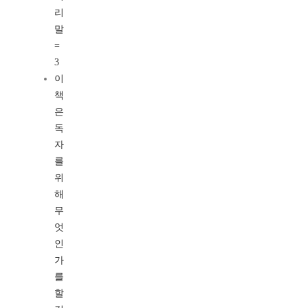
리
말
=
3
이
책
은
독
자
를
위
해
무
엇
인
가
를
할