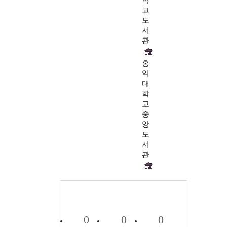
교
도
서
관
홍
익
대
학
교
중
앙
도
서
관
0
0
0