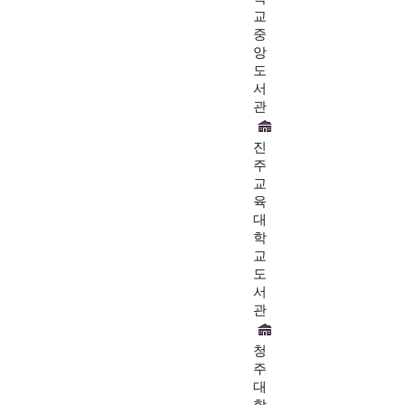
교
중
앙
도
서
관
진
주
교
육
대
학
교
도
서
관
청
주
대
학