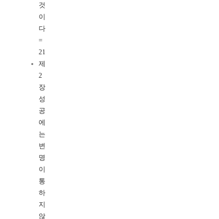
것
이
다
=
21
제
2
장
성
공
에
는
변
명
이
통
하
지
않