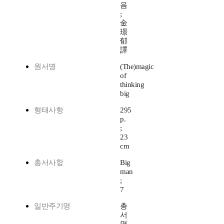
음
;
金
璟
郁
譯
원서명
(The)magic
of
thinking
big
형태사항
295
p.
;
23
cm
총서사항
Big
man
;
7
일반주기명
총
서