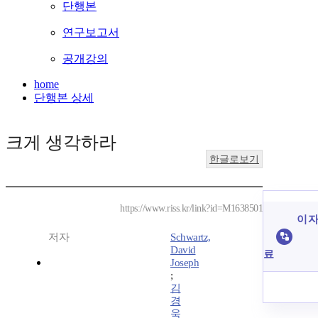
단행본
연구보고서
공개강의
home
단행본 상세
크게 생각하라
한글로보기
https://www.riss.kr/link?id=M1638501
이 자
저자
Schwartz,
David
료
Joseph
;
김
경
욱