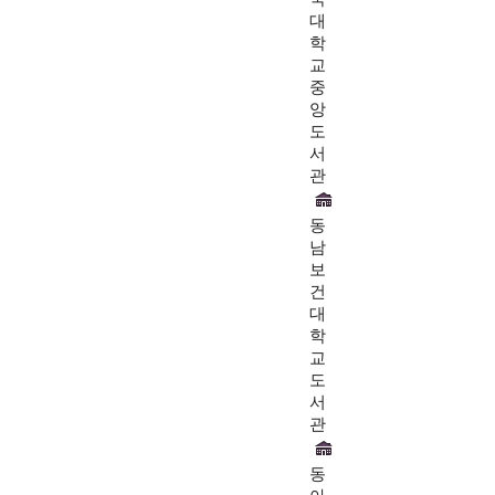
대
학
교
중
앙
도
서
관
동
남
보
건
대
학
교
도
서
관
동