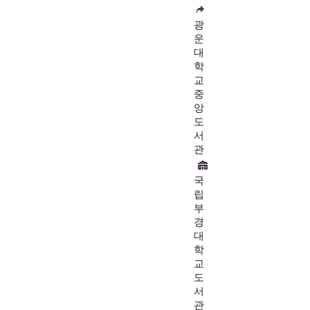
광
운
대
학
교
중
앙
도
서
관
국
립
부
경
대
학
교
도
서
관