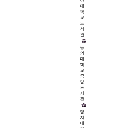
아
대
학
교
도
서
관
동
의
대
학
교
중
앙
도
서
관
명
지
대