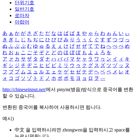
단위기호
일반기호
로마자
아랍어
あ
ぁ
か
が
さ
ざ
た
だ
な
は
ば
ぱ
ま
や
ゃ
ら
わ
ゎ
ん
い
ぃ
き
ぎ
し
じ
ち
ぢ
に
ひ
び
ぴ
み
り
う
ぅ
く
ぐ
す
ず
つ
づ
っ
ぬ
ふ
ぶ
ぷ
む
ゆ
ゅ
る
え
ぇ
け
げ
せ
ぜ
て
で
ね
へ
べ
ぺ
め
れ
お
ぉ
こ
ご
そ
ぞ
と
ど
の
ほ
ぼ
ぽ
も
よ
ょ
ろ
を
ア
ァ
カ
サ
ザ
タ
ダ
ナ
ハ
バ
パ
マ
ヤ
ャ
ラ
ワ
ヮ
ン
イ
ィ
キ
ギ
シ
ジ
チ
ヂ
ニ
ヒ
ビ
ピ
ミ
リ
ウ
ゥ
ク
グ
ス
ズ
ツ
ヅ
ッ
ヌ
フ
ブ
プ
ム
ユ
ュ
ル
エ
ェ
ケ
ゲ
セ
ゼ
テ
デ
ヘ
ベ
ペ
メ
レ
オ
ォ
コ
ゴ
ソ
ゾ
ト
ド
ノ
ホ
ボ
ポ
モ
ヨ
ョ
ロ
ヲ
―
http://chineseinput.net/
에서 pinyin(병음)방식으로 중국어를 변환
할 수 있습니다.
변환된 중국어를 복사하여 사용하시면 됩니다.
예시)
中文 을 입력하시려면
zhongwen
을 입력하시고 space를
누르시면됩니다.