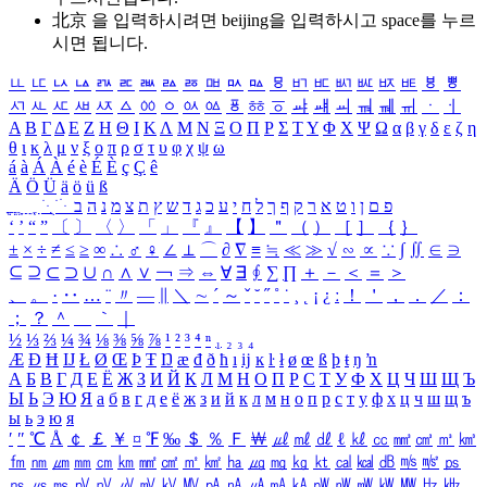
北京 을 입력하시려면
beijing
을 입력하시고 space를 누르
시면 됩니다.
ㅥ
ㅦ
ㅧ
ㅨ
ㅩ
ㅪ
ㅫ
ㅬ
ㅭ
ㅮ
ㅯ
ㅰ
ㅱ
ㅲ
ㅳ
ㅴ
ㅵ
ㅶ
ㅷ
ㅸ
ㅹ
ㅺ
ㅻ
ㅼ
ㅽ
ㅾ
ㅿ
ㆀ
ㆁ
ㆂ
ㆃ
ㆄ
ㆅ
ㆆ
ㆇ
ㆈ
ㆉ
ㆊ
ㆋ
ㆌ
ㆍ
ㆎ
Α
Β
Γ
Δ
Ε
Ζ
Η
Θ
Ι
Κ
Λ
Μ
Ν
Ξ
Ο
Π
Ρ
Σ
Τ
Υ
Φ
Χ
Ψ
Ω
α
β
γ
δ
ε
ζ
η
θ
ι
κ
λ
μ
ν
ξ
ο
π
ρ
σ
τ
υ
φ
χ
ψ
ω
á
à
Á
À
é
è
É
È
ç
Ç
ê
Ä
Ö
Ü
ä
ö
ü
ß
ְ
ֳ
ֲ
ֱ
ָ
ַ
ֵ
ֶ
ִ
ֹ
ּ
ֻ
ׂ
ׁ
ּ
ב
ה
נ
מ
צ
ת
ץ
ש
ד
ג
כ
ע
י
ח
ל
ך
ף
ק
ר
א
ט
ו
ן
ם
פ
‘
’
“
”
〔
〕
〈
〉
「
」
『
』
【
】
＂
（
）
［
］
｛
｝
±
×
÷
≠
≤
≥
∞
∴
♂
♀
∠
⊥
⌒
∂
∇
≡
≒
≪
≫
√
∽
∝
∵
∫
∬
∈
∋
⊆
⊇
⊂
⊃
∪
∩
∧
∨
￢
⇒
⇔
∀
∃
∮
∑
∏
＋
－
＜
＝
＞
、
。
·
‥
…
¨
〃
―
∥
＼
∼
´
～
ˇ
˘
˝
˚
˙
¸
˛
¡
¿
ː
！
＇
，
．
／
：
；
？
＾
＿
｀
｜
½
⅓
⅔
¼
¾
⅛
⅜
⅝
⅞
¹
²
³
⁴
ⁿ
₁
₂
₃
₄
Æ
Ð
Ħ
Ĳ
Ł
Ø
Œ
Þ
Ŧ
Ŋ
æ
đ
ð
ħ
ı
ĳ
ĸ
ŀ
ł
ø
œ
ß
þ
ŧ
ŋ
ŉ
А
Б
В
Г
Д
Е
Ё
Ж
З
И
Й
К
Л
М
Н
О
П
Р
С
Т
У
Ф
Х
Ц
Ч
Ш
Щ
Ъ
Ы
Ь
Э
Ю
Я
а
б
в
г
д
е
ё
ж
з
и
й
к
л
м
н
о
п
р
с
т
у
ф
х
ц
ч
ш
щ
ъ
ы
ь
э
ю
я
′
″
℃
Å
￠
￡
￥
¤
℉
‰
＄
％
Ｆ
￦
㎕
㎖
㎗
ℓ
㎘
㏄
㎣
㎤
㎥
㎦
㎙
㎚
㎛
㎜
㎝
㎞
㎟
㎠
㎡
㎢
㏊
㎍
㎎
㎏
㏏
㎈
㎉
㏈
㎧
㎨
㎰
㎱
㎲
㎳
㎴
㎵
㎶
㎷
㎸
㎹
㎀
㎁
㎂
㎃
㎄
㎺
㎻
㎽
㎾
㎿
㎐
㎑