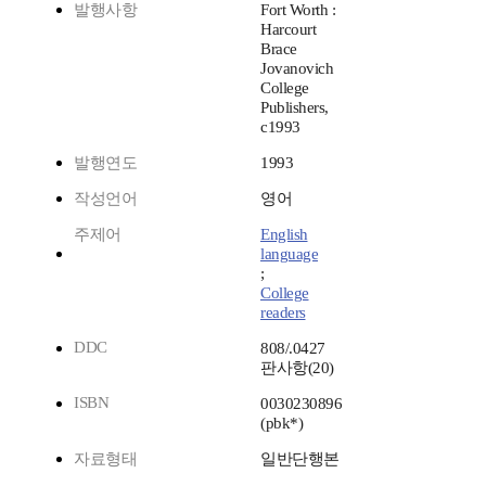
발행사항
Fort Worth :
Harcourt
Brace
Jovanovich
College
Publishers,
c1993
발행연도
1993
작성언어
영어
주제어
English
language
;
College
readers
DDC
808/.0427
판사항(20)
ISBN
0030230896
(pbk*)
자료형태
일반단행본