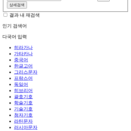
상세검색
결과 내 재검색
인기 검색어
다국어 입력
히라가나
가타카나
중국어
한글고어
그리스문자
프랑스어
독일어
히브리어
괄호기호
학술기호
기술기호
첨자기호
라틴문자
러시아문자