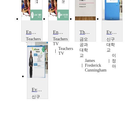
English as an Additional Language
English as an Additional Language
The ABCs of English as a Second Language (ESL)
Everyday English!(III)
Teachers
Teachers
금오
신구
TV
TV
공과
대학
Teachers
Teachers
대학
교
TV
TV
교
이
James
정
Frederick
아
Cunningham
Everyday English
신구
대학
교
이
정
아