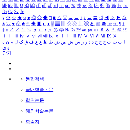
㎒
㎓
㎔
Ω
㏀
㏁
㎊
㎋
㎌
㏖
㏅
㎭
㎮
㎯
㏛
㎩
㎪
㎫
㎬
㏝
㏐
㏓
㏃
㏉
㏜
㏆
§
※
☆
★
○
●
◎
◇
◆
□
■
△
▽
→
←
↑
↓
↔
〓
◁
◀
▷
▶
♤
♠
♡
♥
♧
♣
⊙
◈
▣
◐
◑
▒
▤
▥
▨
▧
▦
▩
♨
☏
☎
☜
☞
¶
†
‡
↕
↗
↙
↖
↘
♭
♩
♪
♬
㉿
㈜
№
㏇
™
㏂
㏘
℡
＃
＆
＊
＠
ª
º
ⅰ
ⅱ
ⅲ
ⅳ
ⅴ
ⅵ
ⅶ
ⅷ
ⅸ
ⅹ
Ⅰ
Ⅱ
Ⅲ
Ⅳ
Ⅴ
Ⅵ
Ⅶ
Ⅷ
Ⅸ
Ⅹ
ا
ب
ت
ث
ج
ح
خ
د
ذ
ر
ز
س
ش
ص
ض
ط
ظ
ع
غ
ف
ق
ک
ل
م
ن
ه
و
ی
닫기
통합검색
국내학술논문
학위논문
해외학술논문
학술지