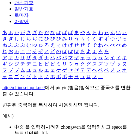
단위기호
일반기호
로마자
아랍어
あ
ぁ
か
が
さ
ざ
た
だ
な
は
ば
ぱ
ま
や
ゃ
ら
わ
ゎ
ん
い
ぃ
き
ぎ
し
じ
ち
ぢ
に
ひ
び
ぴ
み
り
う
ぅ
く
ぐ
す
ず
つ
づ
っ
ぬ
ふ
ぶ
ぷ
む
ゆ
ゅ
る
え
ぇ
け
げ
せ
ぜ
て
で
ね
へ
べ
ぺ
め
れ
お
ぉ
こ
ご
そ
ぞ
と
ど
の
ほ
ぼ
ぽ
も
よ
ょ
ろ
を
ア
ァ
カ
サ
ザ
タ
ダ
ナ
ハ
バ
パ
マ
ヤ
ャ
ラ
ワ
ヮ
ン
イ
ィ
キ
ギ
シ
ジ
チ
ヂ
ニ
ヒ
ビ
ピ
ミ
リ
ウ
ゥ
ク
グ
ス
ズ
ツ
ヅ
ッ
ヌ
フ
ブ
プ
ム
ユ
ュ
ル
エ
ェ
ケ
ゲ
セ
ゼ
テ
デ
ヘ
ベ
ペ
メ
レ
オ
ォ
コ
ゴ
ソ
ゾ
ト
ド
ノ
ホ
ボ
ポ
モ
ヨ
ョ
ロ
ヲ
―
http://chineseinput.net/
에서 pinyin(병음)방식으로 중국어를 변환
할 수 있습니다.
변환된 중국어를 복사하여 사용하시면 됩니다.
예시)
中文 을 입력하시려면
zhongwen
을 입력하시고 space를
누르시면됩니다.