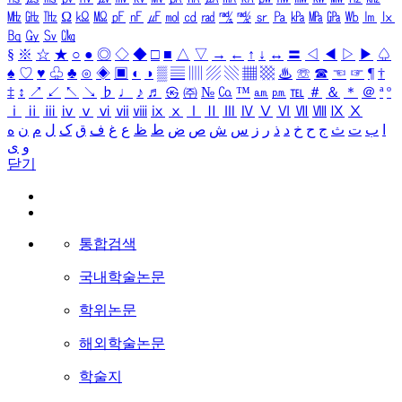
㎒
㎓
㎔
Ω
㏀
㏁
㎊
㎋
㎌
㏖
㏅
㎭
㎮
㎯
㏛
㎩
㎪
㎫
㎬
㏝
㏐
㏓
㏃
㏉
㏜
㏆
§
※
☆
★
○
●
◎
◇
◆
□
■
△
▽
→
←
↑
↓
↔
〓
◁
◀
▷
▶
♤
♠
♡
♥
♧
♣
⊙
◈
▣
◐
◑
▒
▤
▥
▨
▧
▦
▩
♨
☏
☎
☜
☞
¶
†
‡
↕
↗
↙
↖
↘
♭
♩
♪
♬
㉿
㈜
№
㏇
™
㏂
㏘
℡
＃
＆
＊
＠
ª
º
ⅰ
ⅱ
ⅲ
ⅳ
ⅴ
ⅵ
ⅶ
ⅷ
ⅸ
ⅹ
Ⅰ
Ⅱ
Ⅲ
Ⅳ
Ⅴ
Ⅵ
Ⅶ
Ⅷ
Ⅸ
Ⅹ
ا
ب
ت
ث
ج
ح
خ
د
ذ
ر
ز
س
ش
ص
ض
ط
ظ
ع
غ
ف
ق
ک
ل
م
ن
ه
و
ی
닫기
통합검색
국내학술논문
학위논문
해외학술논문
학술지