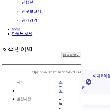
단행본
연구보고서
공개강의
home
단행본 상세
회색빛이별
한글로보기
https://www.riss.kr/link?id=M5890041
이 자료와 함
저자
김
해
료
경
발행사항
서
울:
시