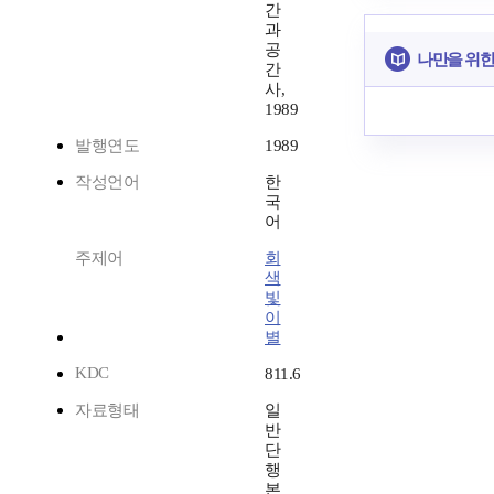
간
과
공
나만을 위한
간
사,
1989
발행연도
1989
작성언어
한
국
어
주제어
회
색
빛
이
별
KDC
811.6
자료형태
일
반
단
행
본