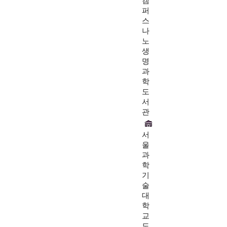
캠
퍼
스
나
노
생
명
과
학
도
서
관
서
울
과
학
기
술
대
학
교
도