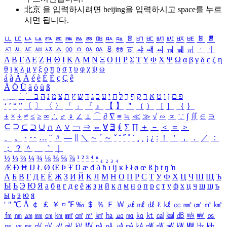
北京 을 입력하시려면
beijing
을 입력하시고 space를 누르
시면 됩니다.
ㅥ
ㅦ
ㅧ
ㅨ
ㅩ
ㅪ
ㅫ
ㅬ
ㅭ
ㅮ
ㅯ
ㅰ
ㅱ
ㅲ
ㅳ
ㅴ
ㅵ
ㅶ
ㅷ
ㅸ
ㅹ
ㅺ
ㅻ
ㅼ
ㅽ
ㅾ
ㅿ
ㆀ
ㆁ
ㆂ
ㆃ
ㆄ
ㆅ
ㆆ
ㆇ
ㆈ
ㆉ
ㆊ
ㆋ
ㆌ
ㆍ
ㆎ
Α
Β
Γ
Δ
Ε
Ζ
Η
Θ
Ι
Κ
Λ
Μ
Ν
Ξ
Ο
Π
Ρ
Σ
Τ
Υ
Φ
Χ
Ψ
Ω
α
β
γ
δ
ε
ζ
η
θ
ι
κ
λ
μ
ν
ξ
ο
π
ρ
σ
τ
υ
φ
χ
ψ
ω
á
à
Á
À
é
è
É
È
ç
Ç
ê
Ä
Ö
Ü
ä
ö
ü
ß
ְ
ֳ
ֲ
ֱ
ָ
ַ
ֵ
ֶ
ִ
ֹ
ּ
ֻ
ׂ
ׁ
ּ
ב
ה
נ
מ
צ
ת
ץ
ש
ד
ג
כ
ע
י
ח
ל
ך
ף
ק
ר
א
ט
ו
ן
ם
פ
‘
’
“
”
〔
〕
〈
〉
「
」
『
』
【
】
＂
（
）
［
］
｛
｝
±
×
÷
≠
≤
≥
∞
∴
♂
♀
∠
⊥
⌒
∂
∇
≡
≒
≪
≫
√
∽
∝
∵
∫
∬
∈
∋
⊆
⊇
⊂
⊃
∪
∩
∧
∨
￢
⇒
⇔
∀
∃
∮
∑
∏
＋
－
＜
＝
＞
、
。
·
‥
…
¨
〃
―
∥
＼
∼
´
～
ˇ
˘
˝
˚
˙
¸
˛
¡
¿
ː
！
＇
，
．
／
：
；
？
＾
＿
｀
｜
½
⅓
⅔
¼
¾
⅛
⅜
⅝
⅞
¹
²
³
⁴
ⁿ
₁
₂
₃
₄
Æ
Ð
Ħ
Ĳ
Ł
Ø
Œ
Þ
Ŧ
Ŋ
æ
đ
ð
ħ
ı
ĳ
ĸ
ŀ
ł
ø
œ
ß
þ
ŧ
ŋ
ŉ
А
Б
В
Г
Д
Е
Ё
Ж
З
И
Й
К
Л
М
Н
О
П
Р
С
Т
У
Ф
Х
Ц
Ч
Ш
Щ
Ъ
Ы
Ь
Э
Ю
Я
а
б
в
г
д
е
ё
ж
з
и
й
к
л
м
н
о
п
р
с
т
у
ф
х
ц
ч
ш
щ
ъ
ы
ь
э
ю
я
′
″
℃
Å
￠
￡
￥
¤
℉
‰
＄
％
Ｆ
￦
㎕
㎖
㎗
ℓ
㎘
㏄
㎣
㎤
㎥
㎦
㎙
㎚
㎛
㎜
㎝
㎞
㎟
㎠
㎡
㎢
㏊
㎍
㎎
㎏
㏏
㎈
㎉
㏈
㎧
㎨
㎰
㎱
㎲
㎳
㎴
㎵
㎶
㎷
㎸
㎹
㎀
㎁
㎂
㎃
㎄
㎺
㎻
㎽
㎾
㎿
㎐
㎑