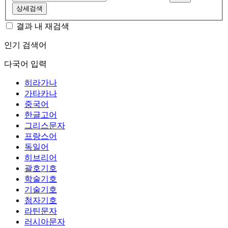
상세검색
결과 내 재검색
인기 검색어
다국어 입력
히라가나
가타카나
중국어
한글고어
그리스문자
프랑스어
독일어
히브리어
괄호기호
학술기호
기술기호
첨자기호
라틴문자
러시아문자