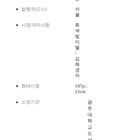
발행국(도시)
서
울
서명/저자사항
회
색
빛
이
별
/
김
해
경
저
형태사항
107p.;
21cm
소장기관
광
주
대
학
교
도
서