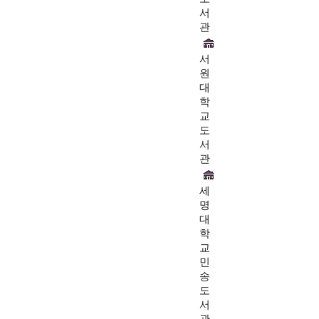
서
관
서
원
대
학
교
도
서
관
세
명
대
학
교
민
송
도
서