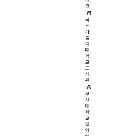
관
목
포
가
톨
릭
대
학
교
도
서
관
부
산
대
학
교
밀
양