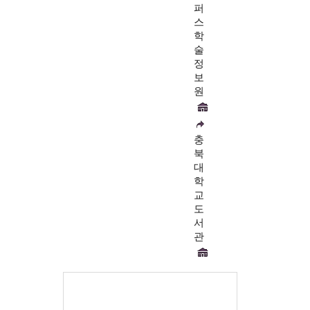
퍼
스
학
술
정
보
원
충
북
대
학
교
도
서
관