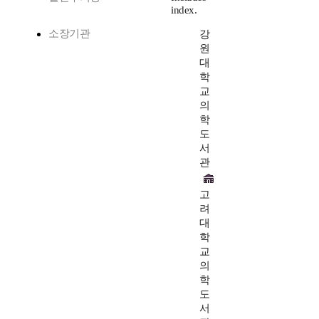
index.
소장기관
강
원
대
학
교
의
학
도
서
관
고
려
대
학
교
의
학
도
서