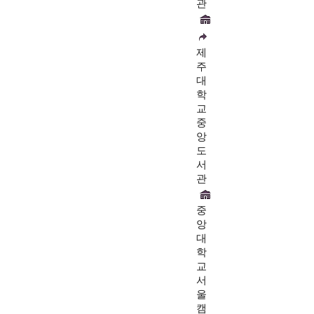
관
제
주
대
학
교
중
앙
도
서
관
중
앙
대
학
교
서
울
캠