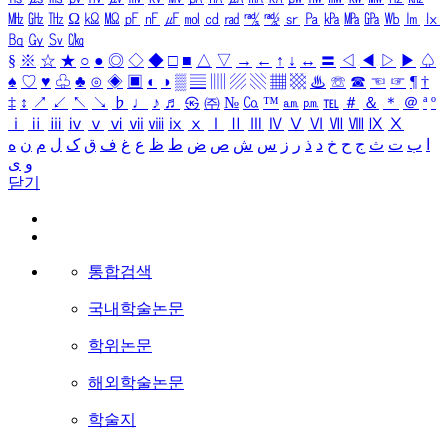
㎒
㎓
㎔
Ω
㏀
㏁
㎊
㎋
㎌
㏖
㏅
㎭
㎮
㎯
㏛
㎩
㎪
㎫
㎬
㏝
㏐
㏓
㏃
㏉
㏜
㏆
§
※
☆
★
○
●
◎
◇
◆
□
■
△
▽
→
←
↑
↓
↔
〓
◁
◀
▷
▶
♤
♠
♡
♥
♧
♣
⊙
◈
▣
◐
◑
▒
▤
▥
▨
▧
▦
▩
♨
☏
☎
☜
☞
¶
†
‡
↕
↗
↙
↖
↘
♭
♩
♪
♬
㉿
㈜
№
㏇
™
㏂
㏘
℡
＃
＆
＊
＠
ª
º
ⅰ
ⅱ
ⅲ
ⅳ
ⅴ
ⅵ
ⅶ
ⅷ
ⅸ
ⅹ
Ⅰ
Ⅱ
Ⅲ
Ⅳ
Ⅴ
Ⅵ
Ⅶ
Ⅷ
Ⅸ
Ⅹ
ا
ب
ت
ث
ج
ح
خ
د
ذ
ر
ز
س
ش
ص
ض
ط
ظ
ع
غ
ف
ق
ک
ل
م
ن
ه
و
ی
닫기
통합검색
국내학술논문
학위논문
해외학술논문
학술지