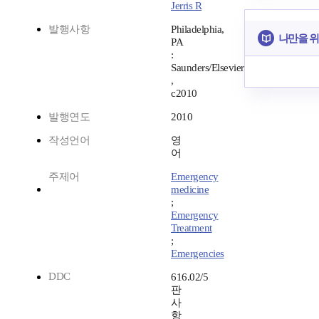
Jerris R
발행사항
Philadelphia,
나만을 위
PA
:
Saunders/Elsevier
,
c2010
발행연도
2010
작성언어
영
어
주제어
Emergency
medicine
;
Emergency
Treatment
;
Emergencies
DDC
616.02/5
판
사
항