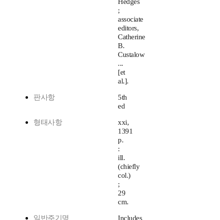
Hedges
;
associate
editors,
Catherine
B.
Custalow
...
[et
al.].
판사항
5th
ed
형태사항
xxi,
1391
p.
:
ill.
(chiefly
col.)
;
29
cm.
일반주기명
Includes