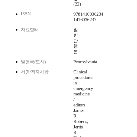
(22)
ISBN
9781416036234
1416036237
자료형태
일
반
단
행
본
발행국(도시)
Pennsylvania
서명/저자사항
Clinical
procedures
in
emergency
medicine
/
editors,
James
R.
Roberts,
Jerris
R.