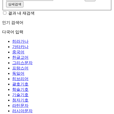
상세검색
결과 내 재검색
인기 검색어
다국어 입력
히라가나
가타카나
중국어
한글고어
그리스문자
프랑스어
독일어
히브리어
괄호기호
학술기호
기술기호
첨자기호
라틴문자
러시아문자