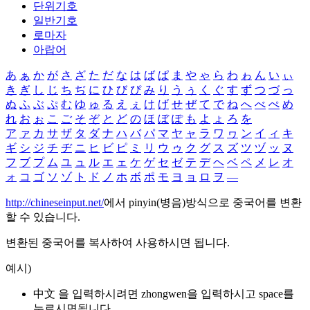
단위기호
일반기호
로마자
아랍어
あ
ぁ
か
が
さ
ざ
た
だ
な
は
ば
ぱ
ま
や
ゃ
ら
わ
ゎ
ん
い
ぃ
き
ぎ
し
じ
ち
ぢ
に
ひ
び
ぴ
み
り
う
ぅ
く
ぐ
す
ず
つ
づ
っ
ぬ
ふ
ぶ
ぷ
む
ゆ
ゅ
る
え
ぇ
け
げ
せ
ぜ
て
で
ね
へ
べ
ぺ
め
れ
お
ぉ
こ
ご
そ
ぞ
と
ど
の
ほ
ぼ
ぽ
も
よ
ょ
ろ
を
ア
ァ
カ
サ
ザ
タ
ダ
ナ
ハ
バ
パ
マ
ヤ
ャ
ラ
ワ
ヮ
ン
イ
ィ
キ
ギ
シ
ジ
チ
ヂ
ニ
ヒ
ビ
ピ
ミ
リ
ウ
ゥ
ク
グ
ス
ズ
ツ
ヅ
ッ
ヌ
フ
ブ
プ
ム
ユ
ュ
ル
エ
ェ
ケ
ゲ
セ
ゼ
テ
デ
ヘ
ベ
ペ
メ
レ
オ
ォ
コ
ゴ
ソ
ゾ
ト
ド
ノ
ホ
ボ
ポ
モ
ヨ
ョ
ロ
ヲ
―
http://chineseinput.net/
에서 pinyin(병음)방식으로 중국어를 변환
할 수 있습니다.
변환된 중국어를 복사하여 사용하시면 됩니다.
예시)
中文 을 입력하시려면
zhongwen
을 입력하시고 space를
누르시면됩니다.