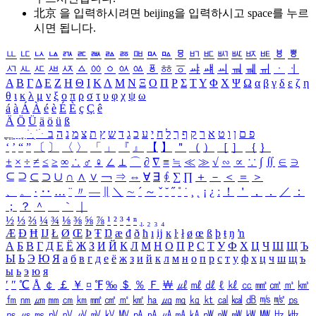
北京 을 입력하시려면
beijing
을 입력하시고 space를 누르
시면 됩니다.
ㅥ
ㅦ
ㅧ
ㅨ
ㅩ
ㅪ
ㅫ
ㅬ
ㅭ
ㅮ
ㅯ
ㅰ
ㅱ
ㅲ
ㅳ
ㅴ
ㅵ
ㅶ
ㅷ
ㅸ
ㅹ
ㅺ
ㅻ
ㅼ
ㅽ
ㅾ
ㅿ
ㆀ
ㆁ
ㆂ
ㆃ
ㆄ
ㆅ
ㆆ
ㆇ
ㆈ
ㆉ
ㆊ
ㆋ
ㆌ
ㆍ
ㆎ
Α
Β
Γ
Δ
Ε
Ζ
Η
Θ
Ι
Κ
Λ
Μ
Ν
Ξ
Ο
Π
Ρ
Σ
Τ
Υ
Φ
Χ
Ψ
Ω
α
β
γ
δ
ε
ζ
η
θ
ι
κ
λ
μ
ν
ξ
ο
π
ρ
σ
τ
υ
φ
χ
ψ
ω
á
à
Á
À
é
è
É
È
ç
Ç
ê
Ä
Ö
Ü
ä
ö
ü
ß
ְ
ֳ
ֲ
ֱ
ָ
ַ
ֵ
ֶ
ִ
ֹ
ּ
ֻ
ׂ
ׁ
ּ
ב
ה
נ
מ
צ
ת
ץ
ש
ד
ג
כ
ע
י
ח
ל
ך
ף
ק
ר
א
ט
ו
ן
ם
פ
‘
’
“
”
〔
〕
〈
〉
「
」
『
』
【
】
＂
（
）
［
］
｛
｝
±
×
÷
≠
≤
≥
∞
∴
♂
♀
∠
⊥
⌒
∂
∇
≡
≒
≪
≫
√
∽
∝
∵
∫
∬
∈
∋
⊆
⊇
⊂
⊃
∪
∩
∧
∨
￢
⇒
⇔
∀
∃
∮
∑
∏
＋
－
＜
＝
＞
、
。
·
‥
…
¨
〃
―
∥
＼
∼
´
～
ˇ
˘
˝
˚
˙
¸
˛
¡
¿
ː
！
＇
，
．
／
：
；
？
＾
＿
｀
｜
½
⅓
⅔
¼
¾
⅛
⅜
⅝
⅞
¹
²
³
⁴
ⁿ
₁
₂
₃
₄
Æ
Ð
Ħ
Ĳ
Ł
Ø
Œ
Þ
Ŧ
Ŋ
æ
đ
ð
ħ
ı
ĳ
ĸ
ŀ
ł
ø
œ
ß
þ
ŧ
ŋ
ŉ
А
Б
В
Г
Д
Е
Ё
Ж
З
И
Й
К
Л
М
Н
О
П
Р
С
Т
У
Ф
Х
Ц
Ч
Ш
Щ
Ъ
Ы
Ь
Э
Ю
Я
а
б
в
г
д
е
ё
ж
з
и
й
к
л
м
н
о
п
р
с
т
у
ф
х
ц
ч
ш
щ
ъ
ы
ь
э
ю
я
′
″
℃
Å
￠
￡
￥
¤
℉
‰
＄
％
Ｆ
￦
㎕
㎖
㎗
ℓ
㎘
㏄
㎣
㎤
㎥
㎦
㎙
㎚
㎛
㎜
㎝
㎞
㎟
㎠
㎡
㎢
㏊
㎍
㎎
㎏
㏏
㎈
㎉
㏈
㎧
㎨
㎰
㎱
㎲
㎳
㎴
㎵
㎶
㎷
㎸
㎹
㎀
㎁
㎂
㎃
㎄
㎺
㎻
㎽
㎾
㎿
㎐
㎑