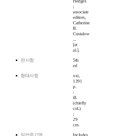
Hedges
;
associate
editors,
Catherine
B.
Custalow
...
[et
al.].
판사항
5th
ed
형태사항
xxi,
1391
p.
:
ill.
(chiefly
col.)
;
29
cm.
일반주기명
Includes