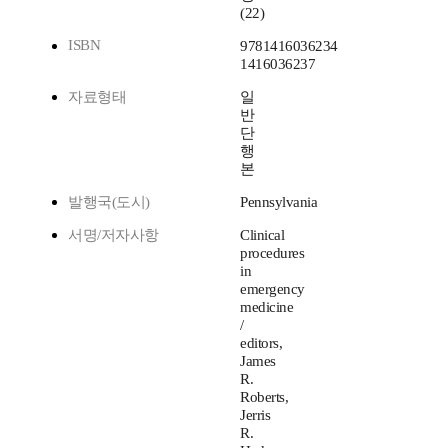
(22)
ISBN
9781416036234
1416036237
자료형태
일
반
단
행
본
발행국(도시)
Pennsylvania
서명/저자사항
Clinical
procedures
in
emergency
medicine
/
editors,
James
R.
Roberts,
Jerris
R.