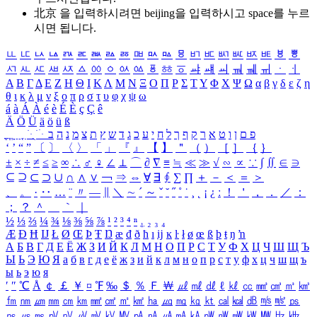
北京 을 입력하시려면
beijing
을 입력하시고 space를 누르
시면 됩니다.
ㅥ
ㅦ
ㅧ
ㅨ
ㅩ
ㅪ
ㅫ
ㅬ
ㅭ
ㅮ
ㅯ
ㅰ
ㅱ
ㅲ
ㅳ
ㅴ
ㅵ
ㅶ
ㅷ
ㅸ
ㅹ
ㅺ
ㅻ
ㅼ
ㅽ
ㅾ
ㅿ
ㆀ
ㆁ
ㆂ
ㆃ
ㆄ
ㆅ
ㆆ
ㆇ
ㆈ
ㆉ
ㆊ
ㆋ
ㆌ
ㆍ
ㆎ
Α
Β
Γ
Δ
Ε
Ζ
Η
Θ
Ι
Κ
Λ
Μ
Ν
Ξ
Ο
Π
Ρ
Σ
Τ
Υ
Φ
Χ
Ψ
Ω
α
β
γ
δ
ε
ζ
η
θ
ι
κ
λ
μ
ν
ξ
ο
π
ρ
σ
τ
υ
φ
χ
ψ
ω
á
à
Á
À
é
è
É
È
ç
Ç
ê
Ä
Ö
Ü
ä
ö
ü
ß
ְ
ֳ
ֲ
ֱ
ָ
ַ
ֵ
ֶ
ִ
ֹ
ּ
ֻ
ׂ
ׁ
ּ
ב
ה
נ
מ
צ
ת
ץ
ש
ד
ג
כ
ע
י
ח
ל
ך
ף
ק
ר
א
ט
ו
ן
ם
פ
‘
’
“
”
〔
〕
〈
〉
「
」
『
』
【
】
＂
（
）
［
］
｛
｝
±
×
÷
≠
≤
≥
∞
∴
♂
♀
∠
⊥
⌒
∂
∇
≡
≒
≪
≫
√
∽
∝
∵
∫
∬
∈
∋
⊆
⊇
⊂
⊃
∪
∩
∧
∨
￢
⇒
⇔
∀
∃
∮
∑
∏
＋
－
＜
＝
＞
、
。
·
‥
…
¨
〃
―
∥
＼
∼
´
～
ˇ
˘
˝
˚
˙
¸
˛
¡
¿
ː
！
＇
，
．
／
：
；
？
＾
＿
｀
｜
½
⅓
⅔
¼
¾
⅛
⅜
⅝
⅞
¹
²
³
⁴
ⁿ
₁
₂
₃
₄
Æ
Ð
Ħ
Ĳ
Ł
Ø
Œ
Þ
Ŧ
Ŋ
æ
đ
ð
ħ
ı
ĳ
ĸ
ŀ
ł
ø
œ
ß
þ
ŧ
ŋ
ŉ
А
Б
В
Г
Д
Е
Ё
Ж
З
И
Й
К
Л
М
Н
О
П
Р
С
Т
У
Ф
Х
Ц
Ч
Ш
Щ
Ъ
Ы
Ь
Э
Ю
Я
а
б
в
г
д
е
ё
ж
з
и
й
к
л
м
н
о
п
р
с
т
у
ф
х
ц
ч
ш
щ
ъ
ы
ь
э
ю
я
′
″
℃
Å
￠
￡
￥
¤
℉
‰
＄
％
Ｆ
￦
㎕
㎖
㎗
ℓ
㎘
㏄
㎣
㎤
㎥
㎦
㎙
㎚
㎛
㎜
㎝
㎞
㎟
㎠
㎡
㎢
㏊
㎍
㎎
㎏
㏏
㎈
㎉
㏈
㎧
㎨
㎰
㎱
㎲
㎳
㎴
㎵
㎶
㎷
㎸
㎹
㎀
㎁
㎂
㎃
㎄
㎺
㎻
㎽
㎾
㎿
㎐
㎑