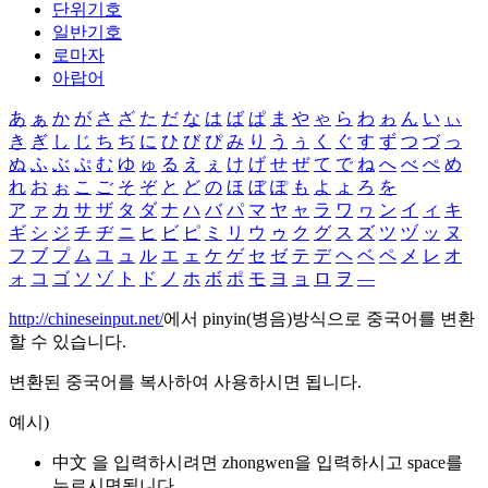
단위기호
일반기호
로마자
아랍어
あ
ぁ
か
が
さ
ざ
た
だ
な
は
ば
ぱ
ま
や
ゃ
ら
わ
ゎ
ん
い
ぃ
き
ぎ
し
じ
ち
ぢ
に
ひ
び
ぴ
み
り
う
ぅ
く
ぐ
す
ず
つ
づ
っ
ぬ
ふ
ぶ
ぷ
む
ゆ
ゅ
る
え
ぇ
け
げ
せ
ぜ
て
で
ね
へ
べ
ぺ
め
れ
お
ぉ
こ
ご
そ
ぞ
と
ど
の
ほ
ぼ
ぽ
も
よ
ょ
ろ
を
ア
ァ
カ
サ
ザ
タ
ダ
ナ
ハ
バ
パ
マ
ヤ
ャ
ラ
ワ
ヮ
ン
イ
ィ
キ
ギ
シ
ジ
チ
ヂ
ニ
ヒ
ビ
ピ
ミ
リ
ウ
ゥ
ク
グ
ス
ズ
ツ
ヅ
ッ
ヌ
フ
ブ
プ
ム
ユ
ュ
ル
エ
ェ
ケ
ゲ
セ
ゼ
テ
デ
ヘ
ベ
ペ
メ
レ
オ
ォ
コ
ゴ
ソ
ゾ
ト
ド
ノ
ホ
ボ
ポ
モ
ヨ
ョ
ロ
ヲ
―
http://chineseinput.net/
에서 pinyin(병음)방식으로 중국어를 변환
할 수 있습니다.
변환된 중국어를 복사하여 사용하시면 됩니다.
예시)
中文 을 입력하시려면
zhongwen
을 입력하시고 space를
누르시면됩니다.