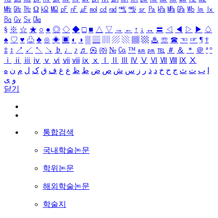
㎒
㎓
㎔
Ω
㏀
㏁
㎊
㎋
㎌
㏖
㏅
㎭
㎮
㎯
㏛
㎩
㎪
㎫
㎬
㏝
㏐
㏓
㏃
㏉
㏜
㏆
§
※
☆
★
○
●
◎
◇
◆
□
■
△
▽
→
←
↑
↓
↔
〓
◁
◀
▷
▶
♤
♠
♡
♥
♧
♣
⊙
◈
▣
◐
◑
▒
▤
▥
▨
▧
▦
▩
♨
☏
☎
☜
☞
¶
†
‡
↕
↗
↙
↖
↘
♭
♩
♪
♬
㉿
㈜
№
㏇
™
㏂
㏘
℡
＃
＆
＊
＠
ª
º
ⅰ
ⅱ
ⅲ
ⅳ
ⅴ
ⅵ
ⅶ
ⅷ
ⅸ
ⅹ
Ⅰ
Ⅱ
Ⅲ
Ⅳ
Ⅴ
Ⅵ
Ⅶ
Ⅷ
Ⅸ
Ⅹ
ا
ب
ت
ث
ج
ح
خ
د
ذ
ر
ز
س
ش
ص
ض
ط
ظ
ع
غ
ف
ق
ک
ل
م
ن
ه
و
ی
닫기
통합검색
국내학술논문
학위논문
해외학술논문
학술지