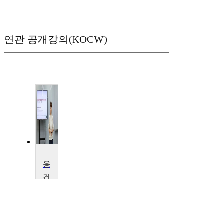
연관 공개강의(KOCW)
응급수의학
건
국
대
학
교