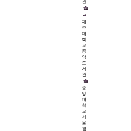
관
제
주
대
학
교
중
앙
도
서
관
중
앙
대
학
교
서
울
캠