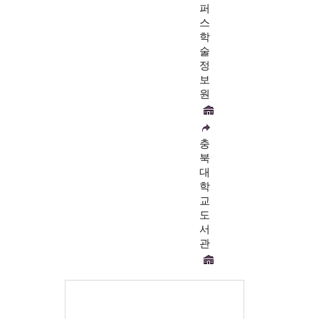
퍼
스
학
술
정
보
원
충
북
대
학
교
도
서
관