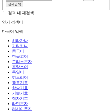
상세검색
결과 내 재검색
인기 검색어
다국어 입력
히라가나
가타카나
중국어
한글고어
그리스문자
프랑스어
독일어
히브리어
괄호기호
학술기호
기술기호
첨자기호
라틴문자
러시아문자