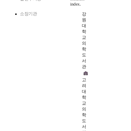
index.
소장기관
강
원
대
학
교
의
학
도
서
관
고
려
대
학
교
의
학
도
서