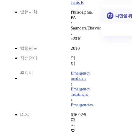
Jerris R
발행사항
Philadelphia,
나만을 위
PA
:
Saunders/Elsevier
,
c2010
발행연도
2010
작성언어
영
어
주제어
Emergency
medicine
;
Emergency
Treatment
;
Emergencies
DDC
616.02/5
판
사
항