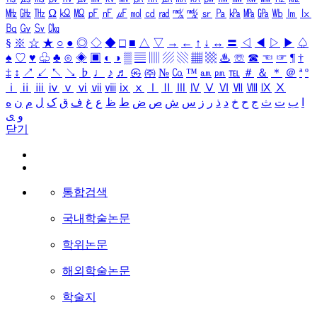
㎒
㎓
㎔
Ω
㏀
㏁
㎊
㎋
㎌
㏖
㏅
㎭
㎮
㎯
㏛
㎩
㎪
㎫
㎬
㏝
㏐
㏓
㏃
㏉
㏜
㏆
§
※
☆
★
○
●
◎
◇
◆
□
■
△
▽
→
←
↑
↓
↔
〓
◁
◀
▷
▶
♤
♠
♡
♥
♧
♣
⊙
◈
▣
◐
◑
▒
▤
▥
▨
▧
▦
▩
♨
☏
☎
☜
☞
¶
†
‡
↕
↗
↙
↖
↘
♭
♩
♪
♬
㉿
㈜
№
㏇
™
㏂
㏘
℡
＃
＆
＊
＠
ª
º
ⅰ
ⅱ
ⅲ
ⅳ
ⅴ
ⅵ
ⅶ
ⅷ
ⅸ
ⅹ
Ⅰ
Ⅱ
Ⅲ
Ⅳ
Ⅴ
Ⅵ
Ⅶ
Ⅷ
Ⅸ
Ⅹ
ا
ب
ت
ث
ج
ح
خ
د
ذ
ر
ز
س
ش
ص
ض
ط
ظ
ع
غ
ف
ق
ک
ل
م
ن
ه
و
ی
닫기
통합검색
국내학술논문
학위논문
해외학술논문
학술지