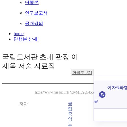
단행본
연구보고서
공개강의
home
단행본 상세
국립도서관 초대 관장 이
재욱 저술 자료집
한글로보기
이 자료와 함
https://www.riss.kr/link?id=M17265455
료
저자
국
립
중
앙
도