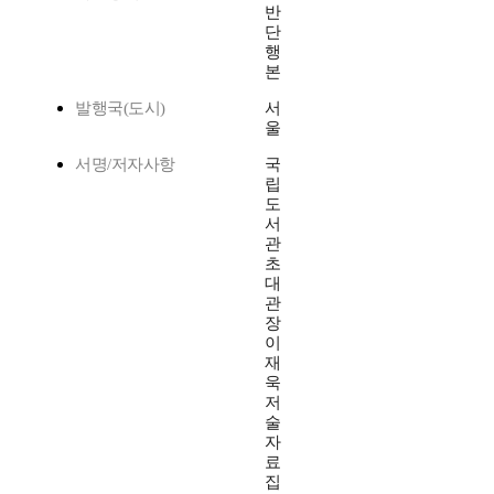
반
단
행
본
발행국(도시)
서
울
서명/저자사항
국
립
도
서
관
초
대
관
장
이
재
욱
저
술
자
료
집