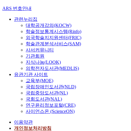
ARS 번호안내
관련누리집
대학공개강의(KOCW)
학술정보통계시스템(Rinfo)
외국학술지지원센터(FRIC)
학술관계분석서비스(SAM)
사서커뮤니티
기관회원
지식나눔(LOOK)
의학전자도서관(MEDLIS)
유관기관 사이트
교육부(MOE)
국립장애인도서관(NLD)
국립중앙도서관(NL)
국회도서관(NAL)
연구윤리정보포털(CRE)
사이언스온 (ScienceON)
이용약관
개인정보처리방침