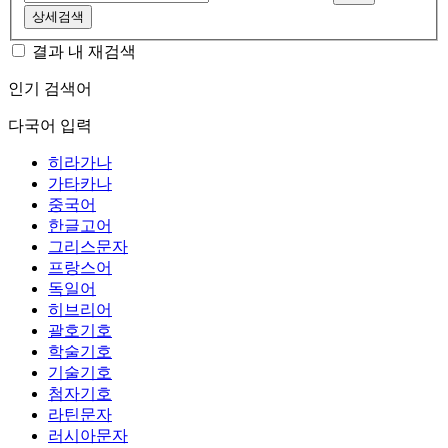
상세검색
결과 내 재검색
인기 검색어
다국어 입력
히라가나
가타카나
중국어
한글고어
그리스문자
프랑스어
독일어
히브리어
괄호기호
학술기호
기술기호
첨자기호
라틴문자
러시아문자