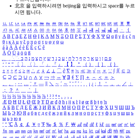
北京 을 입력하시려면
beijing
을 입력하시고 space를 누르
시면 됩니다.
ㅥ
ㅦ
ㅧ
ㅨ
ㅩ
ㅪ
ㅫ
ㅬ
ㅭ
ㅮ
ㅯ
ㅰ
ㅱ
ㅲ
ㅳ
ㅴ
ㅵ
ㅶ
ㅷ
ㅸ
ㅹ
ㅺ
ㅻ
ㅼ
ㅽ
ㅾ
ㅿ
ㆀ
ㆁ
ㆂ
ㆃ
ㆄ
ㆅ
ㆆ
ㆇ
ㆈ
ㆉ
ㆊ
ㆋ
ㆌ
ㆍ
ㆎ
Α
Β
Γ
Δ
Ε
Ζ
Η
Θ
Ι
Κ
Λ
Μ
Ν
Ξ
Ο
Π
Ρ
Σ
Τ
Υ
Φ
Χ
Ψ
Ω
α
β
γ
δ
ε
ζ
η
θ
ι
κ
λ
μ
ν
ξ
ο
π
ρ
σ
τ
υ
φ
χ
ψ
ω
á
à
Á
À
é
è
É
È
ç
Ç
ê
Ä
Ö
Ü
ä
ö
ü
ß
ְ
ֳ
ֲ
ֱ
ָ
ַ
ֵ
ֶ
ִ
ֹ
ּ
ֻ
ׂ
ׁ
ּ
ב
ה
נ
מ
צ
ת
ץ
ש
ד
ג
כ
ע
י
ח
ל
ך
ף
ק
ר
א
ט
ו
ן
ם
פ
‘
’
“
”
〔
〕
〈
〉
「
」
『
』
【
】
＂
（
）
［
］
｛
｝
±
×
÷
≠
≤
≥
∞
∴
♂
♀
∠
⊥
⌒
∂
∇
≡
≒
≪
≫
√
∽
∝
∵
∫
∬
∈
∋
⊆
⊇
⊂
⊃
∪
∩
∧
∨
￢
⇒
⇔
∀
∃
∮
∑
∏
＋
－
＜
＝
＞
、
。
·
‥
…
¨
〃
―
∥
＼
∼
´
～
ˇ
˘
˝
˚
˙
¸
˛
¡
¿
ː
！
＇
，
．
／
：
；
？
＾
＿
｀
｜
½
⅓
⅔
¼
¾
⅛
⅜
⅝
⅞
¹
²
³
⁴
ⁿ
₁
₂
₃
₄
Æ
Ð
Ħ
Ĳ
Ł
Ø
Œ
Þ
Ŧ
Ŋ
æ
đ
ð
ħ
ı
ĳ
ĸ
ŀ
ł
ø
œ
ß
þ
ŧ
ŋ
ŉ
А
Б
В
Г
Д
Е
Ё
Ж
З
И
Й
К
Л
М
Н
О
П
Р
С
Т
У
Ф
Х
Ц
Ч
Ш
Щ
Ъ
Ы
Ь
Э
Ю
Я
а
б
в
г
д
е
ё
ж
з
и
й
к
л
м
н
о
п
р
с
т
у
ф
х
ц
ч
ш
щ
ъ
ы
ь
э
ю
я
′
″
℃
Å
￠
￡
￥
¤
℉
‰
＄
％
Ｆ
￦
㎕
㎖
㎗
ℓ
㎘
㏄
㎣
㎤
㎥
㎦
㎙
㎚
㎛
㎜
㎝
㎞
㎟
㎠
㎡
㎢
㏊
㎍
㎎
㎏
㏏
㎈
㎉
㏈
㎧
㎨
㎰
㎱
㎲
㎳
㎴
㎵
㎶
㎷
㎸
㎹
㎀
㎁
㎂
㎃
㎄
㎺
㎻
㎽
㎾
㎿
㎐
㎑