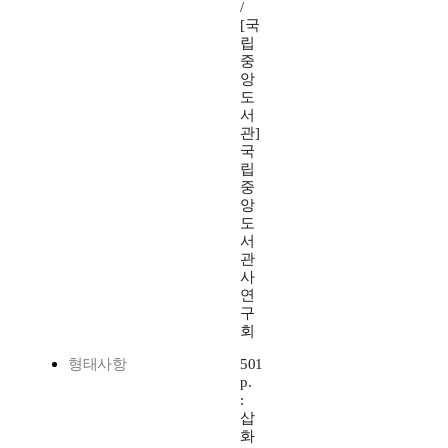
/
[국
립
중
앙
도
서
관]
국
립
중
앙
도
서
관
사
연
구
회
형태사항
501
p.
:
삽
화