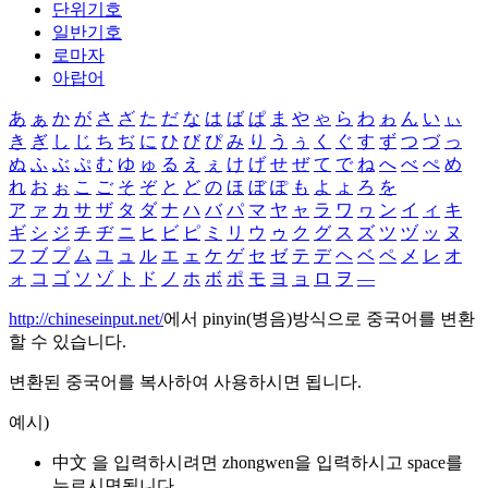
단위기호
일반기호
로마자
아랍어
あ
ぁ
か
が
さ
ざ
た
だ
な
は
ば
ぱ
ま
や
ゃ
ら
わ
ゎ
ん
い
ぃ
き
ぎ
し
じ
ち
ぢ
に
ひ
び
ぴ
み
り
う
ぅ
く
ぐ
す
ず
つ
づ
っ
ぬ
ふ
ぶ
ぷ
む
ゆ
ゅ
る
え
ぇ
け
げ
せ
ぜ
て
で
ね
へ
べ
ぺ
め
れ
お
ぉ
こ
ご
そ
ぞ
と
ど
の
ほ
ぼ
ぽ
も
よ
ょ
ろ
を
ア
ァ
カ
サ
ザ
タ
ダ
ナ
ハ
バ
パ
マ
ヤ
ャ
ラ
ワ
ヮ
ン
イ
ィ
キ
ギ
シ
ジ
チ
ヂ
ニ
ヒ
ビ
ピ
ミ
リ
ウ
ゥ
ク
グ
ス
ズ
ツ
ヅ
ッ
ヌ
フ
ブ
プ
ム
ユ
ュ
ル
エ
ェ
ケ
ゲ
セ
ゼ
テ
デ
ヘ
ベ
ペ
メ
レ
オ
ォ
コ
ゴ
ソ
ゾ
ト
ド
ノ
ホ
ボ
ポ
モ
ヨ
ョ
ロ
ヲ
―
http://chineseinput.net/
에서 pinyin(병음)방식으로 중국어를 변환
할 수 있습니다.
변환된 중국어를 복사하여 사용하시면 됩니다.
예시)
中文 을 입력하시려면
zhongwen
을 입력하시고 space를
누르시면됩니다.