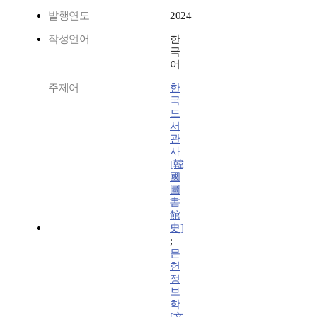
발행연도
2024
작성언어
한
국
어
주제어
한
국
도
서
관
사
[韓
國
圖
書
館
史]
;
문
헌
정
보
학