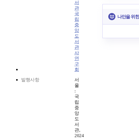
서
관
국
나만을 위한
립
중
앙
도
서
관
사
연
구
회
발행사항
서
울
:
국
립
중
앙
도
서
관,
2024