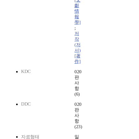
[文
獻
情
報
學]
;
저
작
(저
서)
[著
作]
KDC
020
판
사
항
(6)
DDC
020
판
사
항
(23)
자료형태
일