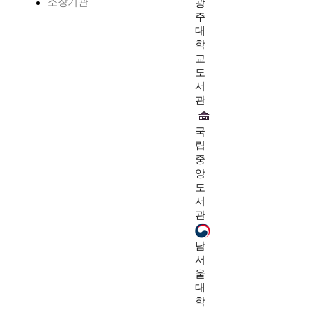
소장기관
광
주
대
학
교
도
서
관
국
립
중
앙
도
서
관
남
서
울
대
학