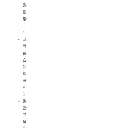
원
현
황
=
4
교
육
실
습
계
회
표
=
5
월
간
교
육