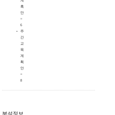
계
혹
안
=
6
주
간
교
육
계
획
안
=
8
분석정보