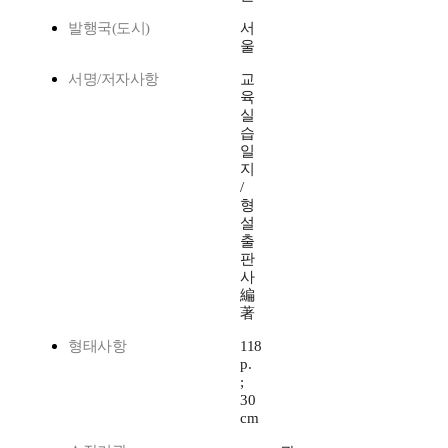
발행국(도시)
서
울
서명/저자사항
교
육
실
습
일
지
/
형
설
출
판
사
編
著
형태사항
118
p.
;
30
cm