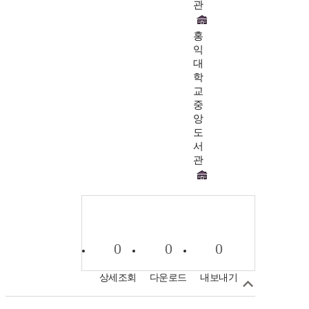
관
홍
익
대
학
교
중
앙
도
서
관
0
0
0
상세조회
다운로드
내보내기