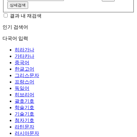
상세검색
결과 내 재검색
인기 검색어
다국어 입력
히라가나
가타카나
중국어
한글고어
그리스문자
프랑스어
독일어
히브리어
괄호기호
학술기호
기술기호
첨자기호
라틴문자
러시아문자