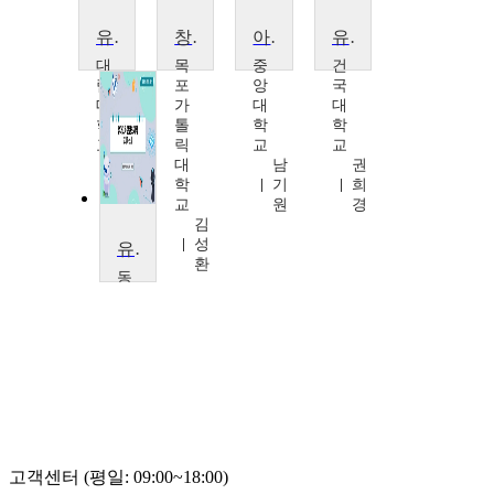
유아교육론
창의융합적교직역량
아동건강교육
유아과학교육
대
목
중
건
림
포
앙
국
대
가
대
대
학
톨
학
학
교
릭
교
교
김
대
남
권
현
학
기
희
주
교
원
경
김
성
유아교육콘텐츠제작
환
동
명
대
학
교
서
희
전
고객센터 (평일: 09:00~18:00)