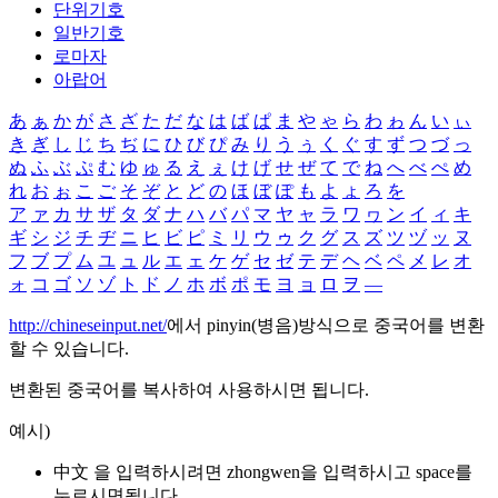
단위기호
일반기호
로마자
아랍어
あ
ぁ
か
が
さ
ざ
た
だ
な
は
ば
ぱ
ま
や
ゃ
ら
わ
ゎ
ん
い
ぃ
き
ぎ
し
じ
ち
ぢ
に
ひ
び
ぴ
み
り
う
ぅ
く
ぐ
す
ず
つ
づ
っ
ぬ
ふ
ぶ
ぷ
む
ゆ
ゅ
る
え
ぇ
け
げ
せ
ぜ
て
で
ね
へ
べ
ぺ
め
れ
お
ぉ
こ
ご
そ
ぞ
と
ど
の
ほ
ぼ
ぽ
も
よ
ょ
ろ
を
ア
ァ
カ
サ
ザ
タ
ダ
ナ
ハ
バ
パ
マ
ヤ
ャ
ラ
ワ
ヮ
ン
イ
ィ
キ
ギ
シ
ジ
チ
ヂ
ニ
ヒ
ビ
ピ
ミ
リ
ウ
ゥ
ク
グ
ス
ズ
ツ
ヅ
ッ
ヌ
フ
ブ
プ
ム
ユ
ュ
ル
エ
ェ
ケ
ゲ
セ
ゼ
テ
デ
ヘ
ベ
ペ
メ
レ
オ
ォ
コ
ゴ
ソ
ゾ
ト
ド
ノ
ホ
ボ
ポ
モ
ヨ
ョ
ロ
ヲ
―
http://chineseinput.net/
에서 pinyin(병음)방식으로 중국어를 변환
할 수 있습니다.
변환된 중국어를 복사하여 사용하시면 됩니다.
예시)
中文 을 입력하시려면
zhongwen
을 입력하시고 space를
누르시면됩니다.