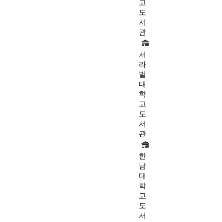
교
도
서
관
서
라
벌
대
학
교
도
서
관
한
남
대
학
교
도
서