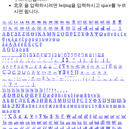
北京 을 입력하시려면
beijing
을 입력하시고 space를 누르
시면 됩니다.
ㅥ
ㅦ
ㅧ
ㅨ
ㅩ
ㅪ
ㅫ
ㅬ
ㅭ
ㅮ
ㅯ
ㅰ
ㅱ
ㅲ
ㅳ
ㅴ
ㅵ
ㅶ
ㅷ
ㅸ
ㅹ
ㅺ
ㅻ
ㅼ
ㅽ
ㅾ
ㅿ
ㆀ
ㆁ
ㆂ
ㆃ
ㆄ
ㆅ
ㆆ
ㆇ
ㆈ
ㆉ
ㆊ
ㆋ
ㆌ
ㆍ
ㆎ
Α
Β
Γ
Δ
Ε
Ζ
Η
Θ
Ι
Κ
Λ
Μ
Ν
Ξ
Ο
Π
Ρ
Σ
Τ
Υ
Φ
Χ
Ψ
Ω
α
β
γ
δ
ε
ζ
η
θ
ι
κ
λ
μ
ν
ξ
ο
π
ρ
σ
τ
υ
φ
χ
ψ
ω
á
à
Á
À
é
è
É
È
ç
Ç
ê
Ä
Ö
Ü
ä
ö
ü
ß
ְ
ֳ
ֲ
ֱ
ָ
ַ
ֵ
ֶ
ִ
ֹ
ּ
ֻ
ׂ
ׁ
ּ
ב
ה
נ
מ
צ
ת
ץ
ש
ד
ג
כ
ע
י
ח
ל
ך
ף
ק
ר
א
ט
ו
ן
ם
פ
‘
’
“
”
〔
〕
〈
〉
「
」
『
』
【
】
＂
（
）
［
］
｛
｝
±
×
÷
≠
≤
≥
∞
∴
♂
♀
∠
⊥
⌒
∂
∇
≡
≒
≪
≫
√
∽
∝
∵
∫
∬
∈
∋
⊆
⊇
⊂
⊃
∪
∩
∧
∨
￢
⇒
⇔
∀
∃
∮
∑
∏
＋
－
＜
＝
＞
、
。
·
‥
…
¨
〃
―
∥
＼
∼
´
～
ˇ
˘
˝
˚
˙
¸
˛
¡
¿
ː
！
＇
，
．
／
：
；
？
＾
＿
｀
｜
½
⅓
⅔
¼
¾
⅛
⅜
⅝
⅞
¹
²
³
⁴
ⁿ
₁
₂
₃
₄
Æ
Ð
Ħ
Ĳ
Ł
Ø
Œ
Þ
Ŧ
Ŋ
æ
đ
ð
ħ
ı
ĳ
ĸ
ŀ
ł
ø
œ
ß
þ
ŧ
ŋ
ŉ
А
Б
В
Г
Д
Е
Ё
Ж
З
И
Й
К
Л
М
Н
О
П
Р
С
Т
У
Ф
Х
Ц
Ч
Ш
Щ
Ъ
Ы
Ь
Э
Ю
Я
а
б
в
г
д
е
ё
ж
з
и
й
к
л
м
н
о
п
р
с
т
у
ф
х
ц
ч
ш
щ
ъ
ы
ь
э
ю
я
′
″
℃
Å
￠
￡
￥
¤
℉
‰
＄
％
Ｆ
￦
㎕
㎖
㎗
ℓ
㎘
㏄
㎣
㎤
㎥
㎦
㎙
㎚
㎛
㎜
㎝
㎞
㎟
㎠
㎡
㎢
㏊
㎍
㎎
㎏
㏏
㎈
㎉
㏈
㎧
㎨
㎰
㎱
㎲
㎳
㎴
㎵
㎶
㎷
㎸
㎹
㎀
㎁
㎂
㎃
㎄
㎺
㎻
㎽
㎾
㎿
㎐
㎑