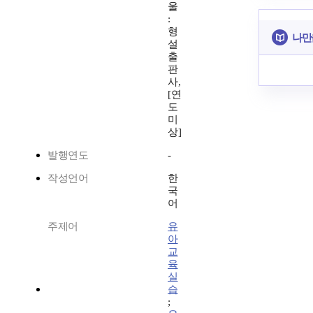
울
:
형
나만
설
출
판
사,
[연
도
미
상]
발행연도
-
작성언어
한
국
어
주제어
유
아
교
육
실
습
;