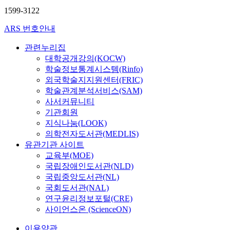
1599-3122
ARS 번호안내
관련누리집
대학공개강의(KOCW)
학술정보통계시스템(Rinfo)
외국학술지지원센터(FRIC)
학술관계분석서비스(SAM)
사서커뮤니티
기관회원
지식나눔(LOOK)
의학전자도서관(MEDLIS)
유관기관 사이트
교육부(MOE)
국립장애인도서관(NLD)
국립중앙도서관(NL)
국회도서관(NAL)
연구윤리정보포털(CRE)
사이언스온 (ScienceON)
이용약관