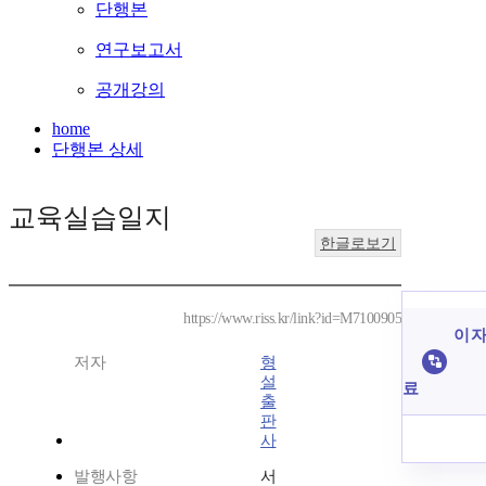
단행본
연구보고서
공개강의
home
단행본 상세
교육실습일지
한글로보기
https://www.riss.kr/link?id=M7100905
이 자
저자
형
설
료
출
판
사
발행사항
서