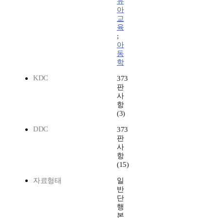
유
아
교
육
;
아
동
학
KDC
373
판
사
항
(3)
DDC
373
판
사
항
(15)
자료형태
일
반
단
행
본