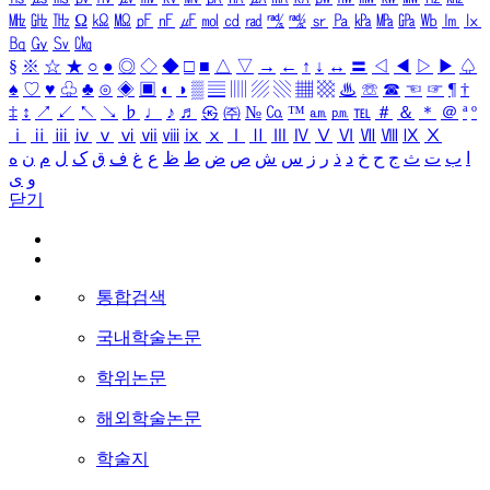
㎒
㎓
㎔
Ω
㏀
㏁
㎊
㎋
㎌
㏖
㏅
㎭
㎮
㎯
㏛
㎩
㎪
㎫
㎬
㏝
㏐
㏓
㏃
㏉
㏜
㏆
§
※
☆
★
○
●
◎
◇
◆
□
■
△
▽
→
←
↑
↓
↔
〓
◁
◀
▷
▶
♤
♠
♡
♥
♧
♣
⊙
◈
▣
◐
◑
▒
▤
▥
▨
▧
▦
▩
♨
☏
☎
☜
☞
¶
†
‡
↕
↗
↙
↖
↘
♭
♩
♪
♬
㉿
㈜
№
㏇
™
㏂
㏘
℡
＃
＆
＊
＠
ª
º
ⅰ
ⅱ
ⅲ
ⅳ
ⅴ
ⅵ
ⅶ
ⅷ
ⅸ
ⅹ
Ⅰ
Ⅱ
Ⅲ
Ⅳ
Ⅴ
Ⅵ
Ⅶ
Ⅷ
Ⅸ
Ⅹ
ا
ب
ت
ث
ج
ح
خ
د
ذ
ر
ز
س
ش
ص
ض
ط
ظ
ع
غ
ف
ق
ک
ل
م
ن
ه
و
ی
닫기
통합검색
국내학술논문
학위논문
해외학술논문
학술지