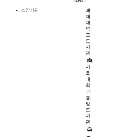
index.
소장기관
배
재
대
학
교
도
서
관
서
울
대
학
교
중
앙
도
서
관