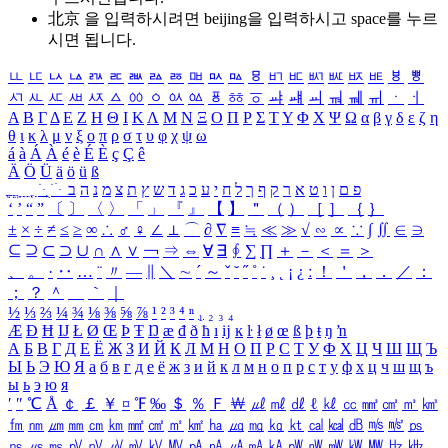
北京 을 입력하시려면
beijing
을 입력하시고 space를 누르
시면 됩니다.
ㅥ
ㅦ
ㅧ
ㅨ
ㅩ
ㅪ
ㅫ
ㅬ
ㅭ
ㅮ
ㅯ
ㅰ
ㅱ
ㅲ
ㅳ
ㅴ
ㅵ
ㅶ
ㅷ
ㅸ
ㅹ
ㅺ
ㅻ
ㅼ
ㅽ
ㅾ
ㅿ
ㆀ
ㆁ
ㆂ
ㆃ
ㆄ
ㆅ
ㆆ
ㆇ
ㆈ
ㆉ
ㆊ
ㆋ
ㆌ
ㆍ
ㆎ
Α
Β
Γ
Δ
Ε
Ζ
Η
Θ
Ι
Κ
Λ
Μ
Ν
Ξ
Ο
Π
Ρ
Σ
Τ
Υ
Φ
Χ
Ψ
Ω
α
β
γ
δ
ε
ζ
η
θ
ι
κ
λ
μ
ν
ξ
ο
π
ρ
σ
τ
υ
φ
χ
ψ
ω
á
à
Á
À
é
è
É
È
ç
Ç
ê
Ä
Ö
Ü
ä
ö
ü
ß
ְ
ֳ
ֲ
ֱ
ָ
ַ
ֵ
ֶ
ִ
ֹ
ּ
ֻ
ׂ
ׁ
ּ
ב
ה
נ
מ
צ
ת
ץ
ש
ד
ג
כ
ע
י
ח
ל
ך
ף
ק
ר
א
ט
ו
ן
ם
פ
‘
’
“
”
〔
〕
〈
〉
「
」
『
』
【
】
＂
（
）
［
］
｛
｝
±
×
÷
≠
≤
≥
∞
∴
♂
♀
∠
⊥
⌒
∂
∇
≡
≒
≪
≫
√
∽
∝
∵
∫
∬
∈
∋
⊆
⊇
⊂
⊃
∪
∩
∧
∨
￢
⇒
⇔
∀
∃
∮
∑
∏
＋
－
＜
＝
＞
、
。
·
‥
…
¨
〃
―
∥
＼
∼
´
～
ˇ
˘
˝
˚
˙
¸
˛
¡
¿
ː
！
＇
，
．
／
：
；
？
＾
＿
｀
｜
½
⅓
⅔
¼
¾
⅛
⅜
⅝
⅞
¹
²
³
⁴
ⁿ
₁
₂
₃
₄
Æ
Ð
Ħ
Ĳ
Ł
Ø
Œ
Þ
Ŧ
Ŋ
æ
đ
ð
ħ
ı
ĳ
ĸ
ŀ
ł
ø
œ
ß
þ
ŧ
ŋ
ŉ
А
Б
В
Г
Д
Е
Ё
Ж
З
И
Й
К
Л
М
Н
О
П
Р
С
Т
У
Ф
Х
Ц
Ч
Ш
Щ
Ъ
Ы
Ь
Э
Ю
Я
а
б
в
г
д
е
ё
ж
з
и
й
к
л
м
н
о
п
р
с
т
у
ф
х
ц
ч
ш
щ
ъ
ы
ь
э
ю
я
′
″
℃
Å
￠
￡
￥
¤
℉
‰
＄
％
Ｆ
￦
㎕
㎖
㎗
ℓ
㎘
㏄
㎣
㎤
㎥
㎦
㎙
㎚
㎛
㎜
㎝
㎞
㎟
㎠
㎡
㎢
㏊
㎍
㎎
㎏
㏏
㎈
㎉
㏈
㎧
㎨
㎰
㎱
㎲
㎳
㎴
㎵
㎶
㎷
㎸
㎹
㎀
㎁
㎂
㎃
㎄
㎺
㎻
㎽
㎾
㎿
㎐
㎑