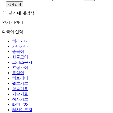
상세검색
결과 내 재검색
인기 검색어
다국어 입력
히라가나
가타카나
중국어
한글고어
그리스문자
프랑스어
독일어
히브리어
괄호기호
학술기호
기술기호
첨자기호
라틴문자
러시아문자