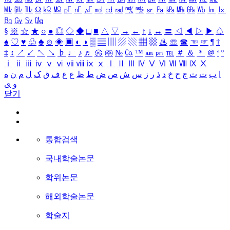
㎒
㎓
㎔
Ω
㏀
㏁
㎊
㎋
㎌
㏖
㏅
㎭
㎮
㎯
㏛
㎩
㎪
㎫
㎬
㏝
㏐
㏓
㏃
㏉
㏜
㏆
§
※
☆
★
○
●
◎
◇
◆
□
■
△
▽
→
←
↑
↓
↔
〓
◁
◀
▷
▶
♤
♠
♡
♥
♧
♣
⊙
◈
▣
◐
◑
▒
▤
▥
▨
▧
▦
▩
♨
☏
☎
☜
☞
¶
†
‡
↕
↗
↙
↖
↘
♭
♩
♪
♬
㉿
㈜
№
㏇
™
㏂
㏘
℡
＃
＆
＊
＠
ª
º
ⅰ
ⅱ
ⅲ
ⅳ
ⅴ
ⅵ
ⅶ
ⅷ
ⅸ
ⅹ
Ⅰ
Ⅱ
Ⅲ
Ⅳ
Ⅴ
Ⅵ
Ⅶ
Ⅷ
Ⅸ
Ⅹ
ا
ب
ت
ث
ج
ح
خ
د
ذ
ر
ز
س
ش
ص
ض
ط
ظ
ع
غ
ف
ق
ک
ل
م
ن
ه
و
ی
닫기
통합검색
국내학술논문
학위논문
해외학술논문
학술지