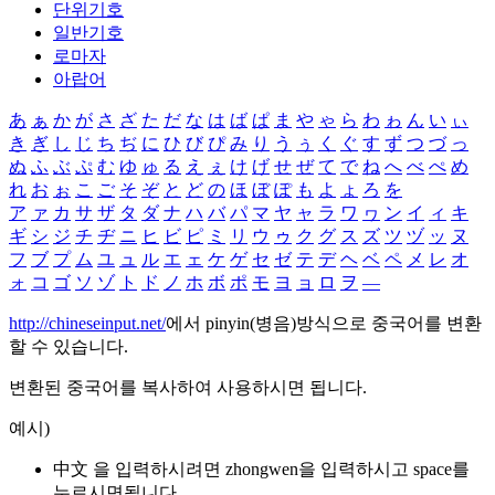
단위기호
일반기호
로마자
아랍어
あ
ぁ
か
が
さ
ざ
た
だ
な
は
ば
ぱ
ま
や
ゃ
ら
わ
ゎ
ん
い
ぃ
き
ぎ
し
じ
ち
ぢ
に
ひ
び
ぴ
み
り
う
ぅ
く
ぐ
す
ず
つ
づ
っ
ぬ
ふ
ぶ
ぷ
む
ゆ
ゅ
る
え
ぇ
け
げ
せ
ぜ
て
で
ね
へ
べ
ぺ
め
れ
お
ぉ
こ
ご
そ
ぞ
と
ど
の
ほ
ぼ
ぽ
も
よ
ょ
ろ
を
ア
ァ
カ
サ
ザ
タ
ダ
ナ
ハ
バ
パ
マ
ヤ
ャ
ラ
ワ
ヮ
ン
イ
ィ
キ
ギ
シ
ジ
チ
ヂ
ニ
ヒ
ビ
ピ
ミ
リ
ウ
ゥ
ク
グ
ス
ズ
ツ
ヅ
ッ
ヌ
フ
ブ
プ
ム
ユ
ュ
ル
エ
ェ
ケ
ゲ
セ
ゼ
テ
デ
ヘ
ベ
ペ
メ
レ
オ
ォ
コ
ゴ
ソ
ゾ
ト
ド
ノ
ホ
ボ
ポ
モ
ヨ
ョ
ロ
ヲ
―
http://chineseinput.net/
에서 pinyin(병음)방식으로 중국어를 변환
할 수 있습니다.
변환된 중국어를 복사하여 사용하시면 됩니다.
예시)
中文 을 입력하시려면
zhongwen
을 입력하시고 space를
누르시면됩니다.