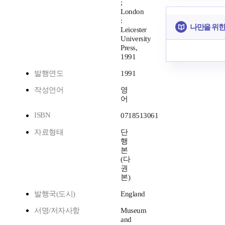
;
London
:
나만을 위한
Leicester
University
Press,
1991
발행연도
1991
작성언어
영
어
ISBN
0718513061
자료형태
단
행
본
(다
권
본)
발행국(도시)
England
서명/저자사항
Museum
and