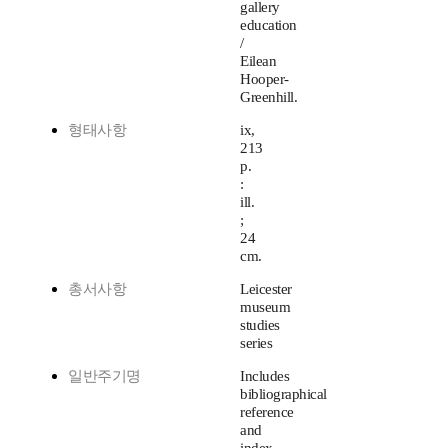
gallery
education
/
Eilean
Hooper-
Greenhill.
형태사항
ix,
213
p.
:
ill.
;
24
cm.
총서사항
Leicester
museum
studies
series
일반주기명
Includes
bibliographical
reference
and