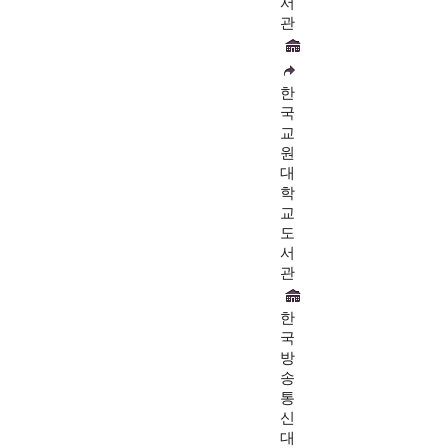
서
관
한
국
교
원
대
학
교
도
서
관
한
국
방
송
통
신
대