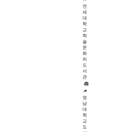
연
세
대
학
교
학
술
문
화
처
도
서
관
영
남
대
학
교
도