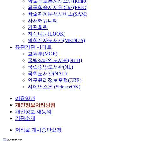
학술정보통계시스템(Rinfo)
외국학술지지원센터(FRIC)
학술관계분석서비스(SAM)
사서커뮤니티
기관회원
지식나눔(LOOK)
의학전자도서관(MEDLIS)
유관기관 사이트
교육부(MOE)
국립장애인도서관(NLD)
국립중앙도서관(NL)
국회도서관(NAL)
연구윤리정보포털(CRE)
사이언스온 (ScienceON)
이용약관
개인정보처리방침
개인정보 재동의
기관소개
저작물 게시중단요청