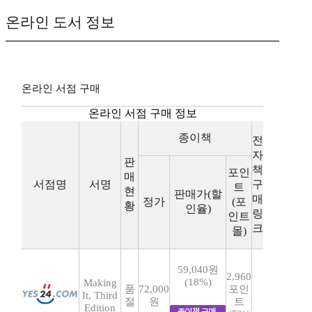
온라인 도서 정보
온라인 서점 구매
온라인 서점 구매 정보
종이책
전
자
판
책
포인
매
서점명
서명
구
트
현
판매가(할
매
정가
(포
황
인율)
링
인트
크
몰)
59,040원
2,960
(18%)
Making
품
72,000
포인
It, Third
절
원
트
Edition