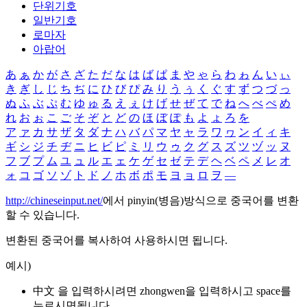
단위기호
일반기호
로마자
아랍어
あ
ぁ
か
が
さ
ざ
た
だ
な
は
ば
ぱ
ま
や
ゃ
ら
わ
ゎ
ん
い
ぃ
き
ぎ
し
じ
ち
ぢ
に
ひ
び
ぴ
み
り
う
ぅ
く
ぐ
す
ず
つ
づ
っ
ぬ
ふ
ぶ
ぷ
む
ゆ
ゅ
る
え
ぇ
け
げ
せ
ぜ
て
で
ね
へ
べ
ぺ
め
れ
お
ぉ
こ
ご
そ
ぞ
と
ど
の
ほ
ぼ
ぽ
も
よ
ょ
ろ
を
ア
ァ
カ
サ
ザ
タ
ダ
ナ
ハ
バ
パ
マ
ヤ
ャ
ラ
ワ
ヮ
ン
イ
ィ
キ
ギ
シ
ジ
チ
ヂ
ニ
ヒ
ビ
ピ
ミ
リ
ウ
ゥ
ク
グ
ス
ズ
ツ
ヅ
ッ
ヌ
フ
ブ
プ
ム
ユ
ュ
ル
エ
ェ
ケ
ゲ
セ
ゼ
テ
デ
ヘ
ベ
ペ
メ
レ
オ
ォ
コ
ゴ
ソ
ゾ
ト
ド
ノ
ホ
ボ
ポ
モ
ヨ
ョ
ロ
ヲ
―
http://chineseinput.net/
에서 pinyin(병음)방식으로 중국어를 변환
할 수 있습니다.
변환된 중국어를 복사하여 사용하시면 됩니다.
예시)
中文 을 입력하시려면
zhongwen
을 입력하시고 space를
누르시면됩니다.