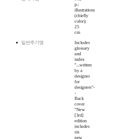
p.:
illustrations
(chiefly
color);
25
cm
일반주기명
Includes
glossary
and
index
"...written
by a
designer
for
designers"-
-
Back
cover
"New
[3rd]
edition
includes
six
new