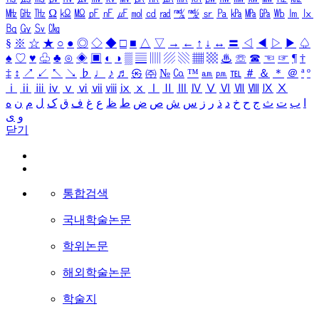
㎒
㎓
㎔
Ω
㏀
㏁
㎊
㎋
㎌
㏖
㏅
㎭
㎮
㎯
㏛
㎩
㎪
㎫
㎬
㏝
㏐
㏓
㏃
㏉
㏜
㏆
§
※
☆
★
○
●
◎
◇
◆
□
■
△
▽
→
←
↑
↓
↔
〓
◁
◀
▷
▶
♤
♠
♡
♥
♧
♣
⊙
◈
▣
◐
◑
▒
▤
▥
▨
▧
▦
▩
♨
☏
☎
☜
☞
¶
†
‡
↕
↗
↙
↖
↘
♭
♩
♪
♬
㉿
㈜
№
㏇
™
㏂
㏘
℡
＃
＆
＊
＠
ª
º
ⅰ
ⅱ
ⅲ
ⅳ
ⅴ
ⅵ
ⅶ
ⅷ
ⅸ
ⅹ
Ⅰ
Ⅱ
Ⅲ
Ⅳ
Ⅴ
Ⅵ
Ⅶ
Ⅷ
Ⅸ
Ⅹ
ا
ب
ت
ث
ج
ح
خ
د
ذ
ر
ز
س
ش
ص
ض
ط
ظ
ع
غ
ف
ق
ک
ل
م
ن
ه
و
ی
닫기
통합검색
국내학술논문
학위논문
해외학술논문
학술지