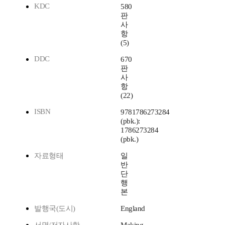
KDC
580
판
사
항
(5)
DDC
670
판
사
항
(22)
ISBN
9781786273284
(pbk.):
1786273284
(pbk.)
자료형태
일
반
단
행
본
발행국(도시)
England