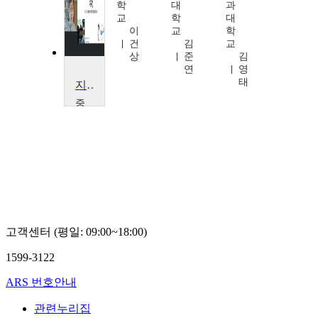
학
대
과
교
학
대
이
교
학
건
김
교
상
준
김
연
영
태
지식재산의 이해
중
앙
대
학
교
이
규
호
고객센터 (평일: 09:00~18:00)
1599-3122
ARS 번호안내
관련누리집