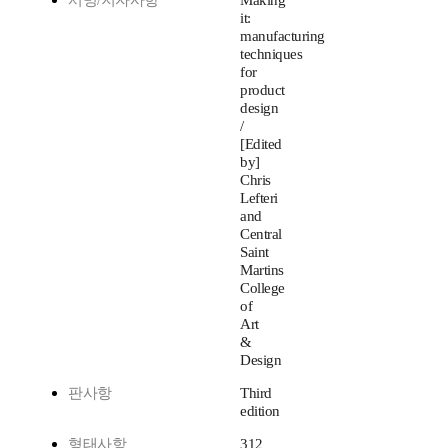
서명/저자사항
Making
it:
manufacturing
techniques
for
product
design
/
[Edited
by]
Chris
Lefteri
and
Central
Saint
Martins
College
of
Art
&
Design
판사항
Third
edition
형태사항
312