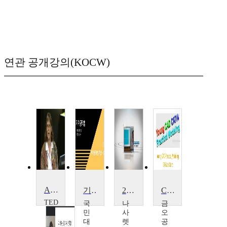
연관 공개강의(KOCW)
Amy Smith shares simple, lifesaving design
기계공작법
21세기 디자인과 문화
CATIA 3D 모델링 실무
TED
국
나
금
Amy
민
사
오
Smith
대
렛
공