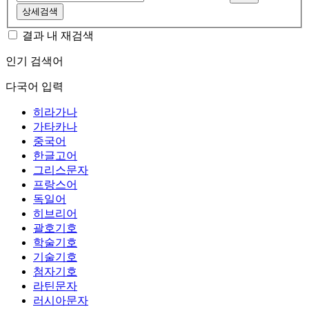
상세검색
결과 내 재검색
인기 검색어
다국어 입력
히라가나
가타카나
중국어
한글고어
그리스문자
프랑스어
독일어
히브리어
괄호기호
학술기호
기술기호
첨자기호
라틴문자
러시아문자