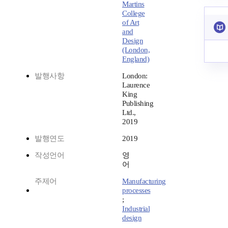
Martins
College
of Art
and
Design
(London,
England)
발행사항
London:
Laurence
King
Publishing
Ltd.,
2019
발행연도
2019
작성언어
영
어
주제어
Manufacturing
processes
;
Industrial
design