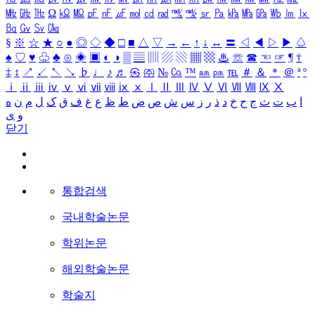
㎒
㎓
㎔
Ω
㏀
㏁
㎊
㎋
㎌
㏖
㏅
㎭
㎮
㎯
㏛
㎩
㎪
㎫
㎬
㏝
㏐
㏓
㏃
㏉
㏜
㏆
§
※
☆
★
○
●
◎
◇
◆
□
■
△
▽
→
←
↑
↓
↔
〓
◁
◀
▷
▶
♤
♠
♡
♥
♧
♣
⊙
◈
▣
◐
◑
▒
▤
▥
▨
▧
▦
▩
♨
☏
☎
☜
☞
¶
†
‡
↕
↗
↙
↖
↘
♭
♩
♪
♬
㉿
㈜
№
㏇
™
㏂
㏘
℡
＃
＆
＊
＠
ª
º
ⅰ
ⅱ
ⅲ
ⅳ
ⅴ
ⅵ
ⅶ
ⅷ
ⅸ
ⅹ
Ⅰ
Ⅱ
Ⅲ
Ⅳ
Ⅴ
Ⅵ
Ⅶ
Ⅷ
Ⅸ
Ⅹ
ا
ب
ت
ث
ج
ح
خ
د
ذ
ر
ز
س
ش
ص
ض
ط
ظ
ع
غ
ف
ق
ک
ل
م
ن
ه
و
ی
닫기
통합검색
국내학술논문
학위논문
해외학술논문
학술지