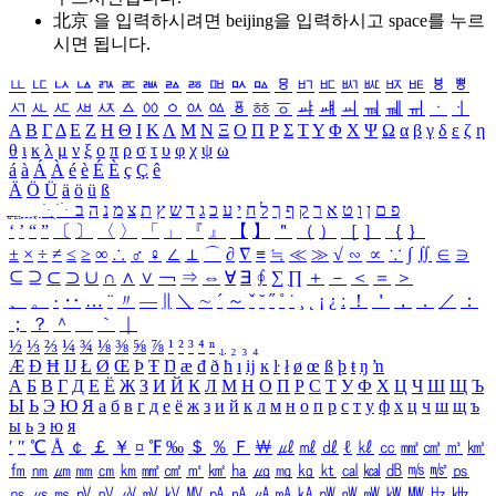
北京 을 입력하시려면
beijing
을 입력하시고 space를 누르
시면 됩니다.
ㅥ
ㅦ
ㅧ
ㅨ
ㅩ
ㅪ
ㅫ
ㅬ
ㅭ
ㅮ
ㅯ
ㅰ
ㅱ
ㅲ
ㅳ
ㅴ
ㅵ
ㅶ
ㅷ
ㅸ
ㅹ
ㅺ
ㅻ
ㅼ
ㅽ
ㅾ
ㅿ
ㆀ
ㆁ
ㆂ
ㆃ
ㆄ
ㆅ
ㆆ
ㆇ
ㆈ
ㆉ
ㆊ
ㆋ
ㆌ
ㆍ
ㆎ
Α
Β
Γ
Δ
Ε
Ζ
Η
Θ
Ι
Κ
Λ
Μ
Ν
Ξ
Ο
Π
Ρ
Σ
Τ
Υ
Φ
Χ
Ψ
Ω
α
β
γ
δ
ε
ζ
η
θ
ι
κ
λ
μ
ν
ξ
ο
π
ρ
σ
τ
υ
φ
χ
ψ
ω
á
à
Á
À
é
è
É
È
ç
Ç
ê
Ä
Ö
Ü
ä
ö
ü
ß
ְ
ֳ
ֲ
ֱ
ָ
ַ
ֵ
ֶ
ִ
ֹ
ּ
ֻ
ׂ
ׁ
ּ
ב
ה
נ
מ
צ
ת
ץ
ש
ד
ג
כ
ע
י
ח
ל
ך
ף
ק
ר
א
ט
ו
ן
ם
פ
‘
’
“
”
〔
〕
〈
〉
「
」
『
』
【
】
＂
（
）
［
］
｛
｝
±
×
÷
≠
≤
≥
∞
∴
♂
♀
∠
⊥
⌒
∂
∇
≡
≒
≪
≫
√
∽
∝
∵
∫
∬
∈
∋
⊆
⊇
⊂
⊃
∪
∩
∧
∨
￢
⇒
⇔
∀
∃
∮
∑
∏
＋
－
＜
＝
＞
、
。
·
‥
…
¨
〃
―
∥
＼
∼
´
～
ˇ
˘
˝
˚
˙
¸
˛
¡
¿
ː
！
＇
，
．
／
：
；
？
＾
＿
｀
｜
½
⅓
⅔
¼
¾
⅛
⅜
⅝
⅞
¹
²
³
⁴
ⁿ
₁
₂
₃
₄
Æ
Ð
Ħ
Ĳ
Ł
Ø
Œ
Þ
Ŧ
Ŋ
æ
đ
ð
ħ
ı
ĳ
ĸ
ŀ
ł
ø
œ
ß
þ
ŧ
ŋ
ŉ
А
Б
В
Г
Д
Е
Ё
Ж
З
И
Й
К
Л
М
Н
О
П
Р
С
Т
У
Ф
Х
Ц
Ч
Ш
Щ
Ъ
Ы
Ь
Э
Ю
Я
а
б
в
г
д
е
ё
ж
з
и
й
к
л
м
н
о
п
р
с
т
у
ф
х
ц
ч
ш
щ
ъ
ы
ь
э
ю
я
′
″
℃
Å
￠
￡
￥
¤
℉
‰
＄
％
Ｆ
￦
㎕
㎖
㎗
ℓ
㎘
㏄
㎣
㎤
㎥
㎦
㎙
㎚
㎛
㎜
㎝
㎞
㎟
㎠
㎡
㎢
㏊
㎍
㎎
㎏
㏏
㎈
㎉
㏈
㎧
㎨
㎰
㎱
㎲
㎳
㎴
㎵
㎶
㎷
㎸
㎹
㎀
㎁
㎂
㎃
㎄
㎺
㎻
㎽
㎾
㎿
㎐
㎑