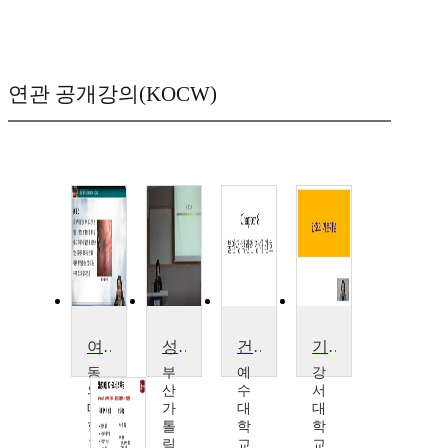
연관 공개강의(KOCW)
여성건강간호학 : 자궁내막질환 간호
성인간호학
건강반응과 간호Ⅶ (스트레스/대응)
기본간호학1
동
부
예
강
의
산
수
서
대
가
대
대
학
톨
학
학
교
릭
교
교