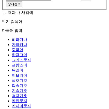
상세검색
결과 내 재검색
인기 검색어
다국어 입력
히라가나
가타카나
중국어
한글고어
그리스문자
프랑스어
독일어
히브리어
괄호기호
학술기호
기술기호
첨자기호
라틴문자
러시아문자