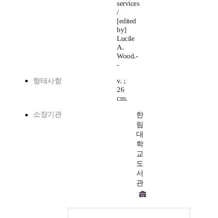
services
/
[edited
by]
Lucile
A.
Wood.-
-
형태사항
v. ;
26
cm.
소장기관
한
림
대
학
교
도
서
관