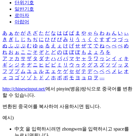
단위기호
일반기호
로마자
아랍어
あ
ぁ
か
が
さ
ざ
た
だ
な
は
ば
ぱ
ま
や
ゃ
ら
わ
ゎ
ん
い
ぃ
き
ぎ
し
じ
ち
ぢ
に
ひ
び
ぴ
み
り
う
ぅ
く
ぐ
す
ず
つ
づ
っ
ぬ
ふ
ぶ
ぷ
む
ゆ
ゅ
る
え
ぇ
け
げ
せ
ぜ
て
で
ね
へ
べ
ぺ
め
れ
お
ぉ
こ
ご
そ
ぞ
と
ど
の
ほ
ぼ
ぽ
も
よ
ょ
ろ
を
ア
ァ
カ
サ
ザ
タ
ダ
ナ
ハ
バ
パ
マ
ヤ
ャ
ラ
ワ
ヮ
ン
イ
ィ
キ
ギ
シ
ジ
チ
ヂ
ニ
ヒ
ビ
ピ
ミ
リ
ウ
ゥ
ク
グ
ス
ズ
ツ
ヅ
ッ
ヌ
フ
ブ
プ
ム
ユ
ュ
ル
エ
ェ
ケ
ゲ
セ
ゼ
テ
デ
ヘ
ベ
ペ
メ
レ
オ
ォ
コ
ゴ
ソ
ゾ
ト
ド
ノ
ホ
ボ
ポ
モ
ヨ
ョ
ロ
ヲ
―
http://chineseinput.net/
에서 pinyin(병음)방식으로 중국어를 변환
할 수 있습니다.
변환된 중국어를 복사하여 사용하시면 됩니다.
예시)
中文 을 입력하시려면
zhongwen
을 입력하시고 space를
누르시면됩니다.