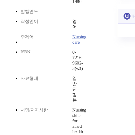
1980
발행연도
-
작성언어
영
어
주제어
Nursing
care
ISBN
0-
7216-
9602-
3(v.3)
자료형태
일
반
단
행
본
서명/저자사항
Nursing
skills
for
allied
health