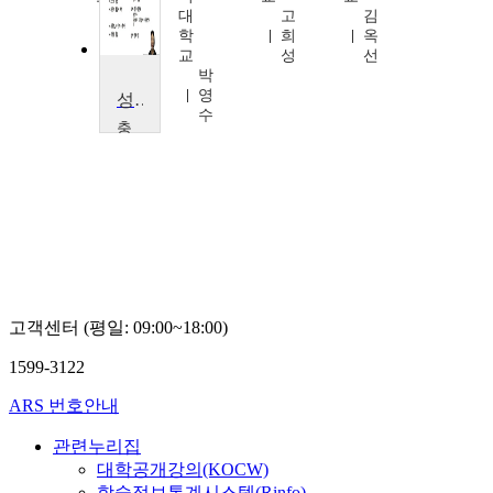
이
대
고
김
은
학
희
옥
숙
교
성
선
박
영
성인간호학I
수
충
북
대
학
교
조
미
경
고객센터 (평일: 09:00~18:00)
1599-3122
ARS 번호안내
관련누리집
대학공개강의(KOCW)
학술정보통계시스템(Rinfo)