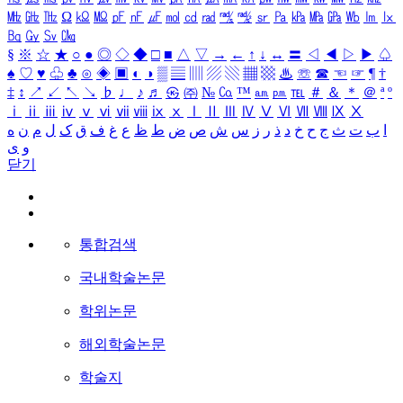
㎒
㎓
㎔
Ω
㏀
㏁
㎊
㎋
㎌
㏖
㏅
㎭
㎮
㎯
㏛
㎩
㎪
㎫
㎬
㏝
㏐
㏓
㏃
㏉
㏜
㏆
§
※
☆
★
○
●
◎
◇
◆
□
■
△
▽
→
←
↑
↓
↔
〓
◁
◀
▷
▶
♤
♠
♡
♥
♧
♣
⊙
◈
▣
◐
◑
▒
▤
▥
▨
▧
▦
▩
♨
☏
☎
☜
☞
¶
†
‡
↕
↗
↙
↖
↘
♭
♩
♪
♬
㉿
㈜
№
㏇
™
㏂
㏘
℡
＃
＆
＊
＠
ª
º
ⅰ
ⅱ
ⅲ
ⅳ
ⅴ
ⅵ
ⅶ
ⅷ
ⅸ
ⅹ
Ⅰ
Ⅱ
Ⅲ
Ⅳ
Ⅴ
Ⅵ
Ⅶ
Ⅷ
Ⅸ
Ⅹ
ا
ب
ت
ث
ج
ح
خ
د
ذ
ر
ز
س
ش
ص
ض
ط
ظ
ع
غ
ف
ق
ک
ل
م
ن
ه
و
ی
닫기
통합검색
국내학술논문
학위논문
해외학술논문
학술지