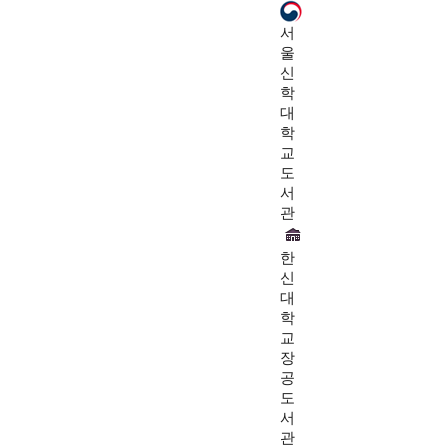
서
울
신
학
대
학
교
도
서
관
한
신
대
학
교
장
공
도
서
관