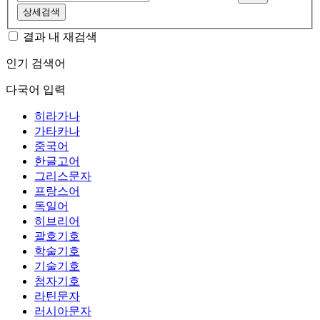
상세검색
결과 내 재검색
인기 검색어
다국어 입력
히라가나
가타카나
중국어
한글고어
그리스문자
프랑스어
독일어
히브리어
괄호기호
학술기호
기술기호
첨자기호
라틴문자
러시아문자