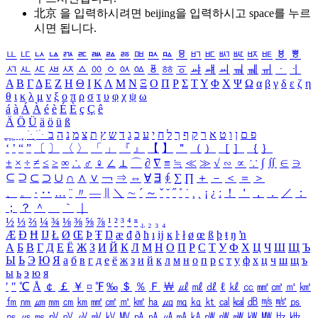
北京 을 입력하시려면
beijing
을 입력하시고 space를 누르
시면 됩니다.
ㅥ
ㅦ
ㅧ
ㅨ
ㅩ
ㅪ
ㅫ
ㅬ
ㅭ
ㅮ
ㅯ
ㅰ
ㅱ
ㅲ
ㅳ
ㅴ
ㅵ
ㅶ
ㅷ
ㅸ
ㅹ
ㅺ
ㅻ
ㅼ
ㅽ
ㅾ
ㅿ
ㆀ
ㆁ
ㆂ
ㆃ
ㆄ
ㆅ
ㆆ
ㆇ
ㆈ
ㆉ
ㆊ
ㆋ
ㆌ
ㆍ
ㆎ
Α
Β
Γ
Δ
Ε
Ζ
Η
Θ
Ι
Κ
Λ
Μ
Ν
Ξ
Ο
Π
Ρ
Σ
Τ
Υ
Φ
Χ
Ψ
Ω
α
β
γ
δ
ε
ζ
η
θ
ι
κ
λ
μ
ν
ξ
ο
π
ρ
σ
τ
υ
φ
χ
ψ
ω
á
à
Á
À
é
è
É
È
ç
Ç
ê
Ä
Ö
Ü
ä
ö
ü
ß
ְ
ֳ
ֲ
ֱ
ָ
ַ
ֵ
ֶ
ִ
ֹ
ּ
ֻ
ׂ
ׁ
ּ
ב
ה
נ
מ
צ
ת
ץ
ש
ד
ג
כ
ע
י
ח
ל
ך
ף
ק
ר
א
ט
ו
ן
ם
פ
‘
’
“
”
〔
〕
〈
〉
「
」
『
』
【
】
＂
（
）
［
］
｛
｝
±
×
÷
≠
≤
≥
∞
∴
♂
♀
∠
⊥
⌒
∂
∇
≡
≒
≪
≫
√
∽
∝
∵
∫
∬
∈
∋
⊆
⊇
⊂
⊃
∪
∩
∧
∨
￢
⇒
⇔
∀
∃
∮
∑
∏
＋
－
＜
＝
＞
、
。
·
‥
…
¨
〃
―
∥
＼
∼
´
～
ˇ
˘
˝
˚
˙
¸
˛
¡
¿
ː
！
＇
，
．
／
：
；
？
＾
＿
｀
｜
½
⅓
⅔
¼
¾
⅛
⅜
⅝
⅞
¹
²
³
⁴
ⁿ
₁
₂
₃
₄
Æ
Ð
Ħ
Ĳ
Ł
Ø
Œ
Þ
Ŧ
Ŋ
æ
đ
ð
ħ
ı
ĳ
ĸ
ŀ
ł
ø
œ
ß
þ
ŧ
ŋ
ŉ
А
Б
В
Г
Д
Е
Ё
Ж
З
И
Й
К
Л
М
Н
О
П
Р
С
Т
У
Ф
Х
Ц
Ч
Ш
Щ
Ъ
Ы
Ь
Э
Ю
Я
а
б
в
г
д
е
ё
ж
з
и
й
к
л
м
н
о
п
р
с
т
у
ф
х
ц
ч
ш
щ
ъ
ы
ь
э
ю
я
′
″
℃
Å
￠
￡
￥
¤
℉
‰
＄
％
Ｆ
￦
㎕
㎖
㎗
ℓ
㎘
㏄
㎣
㎤
㎥
㎦
㎙
㎚
㎛
㎜
㎝
㎞
㎟
㎠
㎡
㎢
㏊
㎍
㎎
㎏
㏏
㎈
㎉
㏈
㎧
㎨
㎰
㎱
㎲
㎳
㎴
㎵
㎶
㎷
㎸
㎹
㎀
㎁
㎂
㎃
㎄
㎺
㎻
㎽
㎾
㎿
㎐
㎑