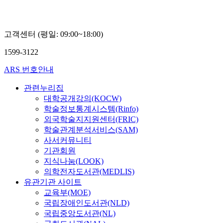
이
최
교
상
진
이
억,
봉,
혜
오
신
고객센터 (평일: 09:00~18:00)
경
방
형
식,
섭,
1599-3122
최
고
진
원
ARS 번호안내
봉,
석,
배
장
관련누리집
정
신
대학공개강의(KOCW)
훈,
근,
학술정보통계시스템(Rinfo)
이
이
은
병
외국학술지지원센터(FRIC)
우,
옥,
학술관계분석서비스(SAM)
김
남
사서커뮤니티
철
성
기관회원
홍,
현,
지식나눔(LOOK)
서
박
의학전자도서관(MEDLIS)
원
보
모,
경,
유관기관 사이트
이
이
교육부(MOE)
창
한
국립장애인도서관(NLD)
호,
나,
국립중앙도서관(NL)
고
김