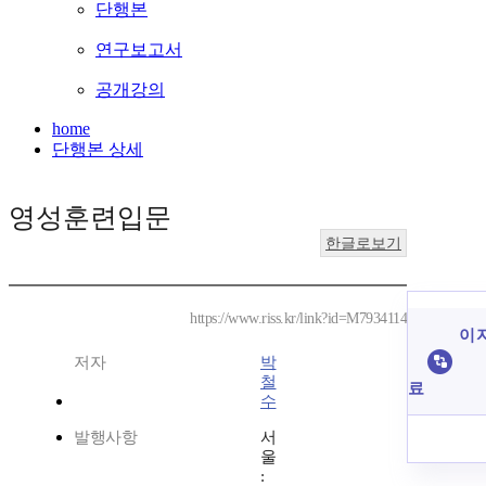
단행본
연구보고서
공개강의
home
단행본 상세
영성훈련입문
한글로보기
https://www.riss.kr/link?id=M7934114
이 
저자
박
철
료
수
발행사항
서
울
: