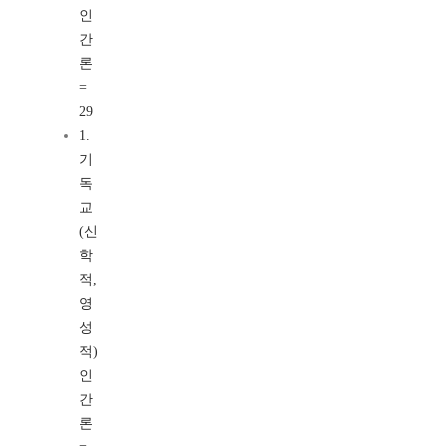
인
간
론
=
29
1.
기
독
교
(신
학
적,
영
성
적)
인
간
론
=