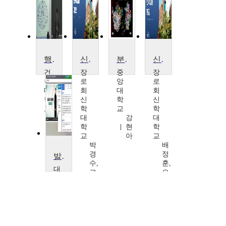
행정학입문
신학입문
분자생물학전공입문
신학입문
건
장
중
장
국
로
앙
로
대
회
대
회
학
신
학
신
교
학
교
학
김
대
강
대
용
학
현
학
운
교
아
교
박
배
경
정
발달장애인 직업적응훈련
수,
훈,
대
고
오
구
원
방
사
석,
식,
이
신
이
버
형
상
대
섭,
억,
학