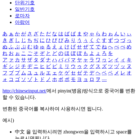
단위기호
일반기호
로마자
아랍어
あ
ぁ
か
が
さ
ざ
た
だ
な
は
ば
ぱ
ま
や
ゃ
ら
わ
ゎ
ん
い
ぃ
き
ぎ
し
じ
ち
ぢ
に
ひ
び
ぴ
み
り
う
ぅ
く
ぐ
す
ず
つ
づ
っ
ぬ
ふ
ぶ
ぷ
む
ゆ
ゅ
る
え
ぇ
け
げ
せ
ぜ
て
で
ね
へ
べ
ぺ
め
れ
お
ぉ
こ
ご
そ
ぞ
と
ど
の
ほ
ぼ
ぽ
も
よ
ょ
ろ
を
ア
ァ
カ
サ
ザ
タ
ダ
ナ
ハ
バ
パ
マ
ヤ
ャ
ラ
ワ
ヮ
ン
イ
ィ
キ
ギ
シ
ジ
チ
ヂ
ニ
ヒ
ビ
ピ
ミ
リ
ウ
ゥ
ク
グ
ス
ズ
ツ
ヅ
ッ
ヌ
フ
ブ
プ
ム
ユ
ュ
ル
エ
ェ
ケ
ゲ
セ
ゼ
テ
デ
ヘ
ベ
ペ
メ
レ
オ
ォ
コ
ゴ
ソ
ゾ
ト
ド
ノ
ホ
ボ
ポ
モ
ヨ
ョ
ロ
ヲ
―
http://chineseinput.net/
에서 pinyin(병음)방식으로 중국어를 변환
할 수 있습니다.
변환된 중국어를 복사하여 사용하시면 됩니다.
예시)
中文 을 입력하시려면
zhongwen
을 입력하시고 space를
누르시면됩니다.