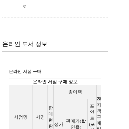
31
온라인 도서 정보
온라인 서점 구매
온라인 서점 구매 정보
종이책
전
자
포
판
책
인
매
서점명
서명
구
트
현
판매가(할
매
정가
(포
황
인율)