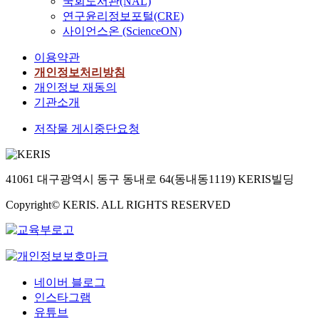
국회도서관(NAL)
재
신
연구윤리정보포털(CRE)
길,
웅,
김
이
사이언스온 (ScienceON)
은
상
혜,
일,
이용약관
신
이
개인정보처리방침
옥
창
개인정보 재동의
수,
호,
기관소개
백
고
충
재
저작물 게시중단요청
현,
길,
김
김
도
은
훈,
혜,
41061 대구광역시 동구 동내로 64(동내동1119) KERIS빌딩
안
신
교
옥
Copyright© KERIS. ALL RIGHTS RESERVED
성,
수,
장
송
신
용
근,
원,
이
김
병
도
네이버 블로그
옥,
훈,
인스타그램
변
박
창
경
유튜브