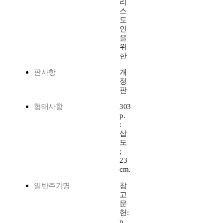
리
스
도
인
을
위
한
판사항
개
정
판
형태사항
303
p.
:
삽
도
;
23
cm.
일반주기명
참
고
문
헌:
p.