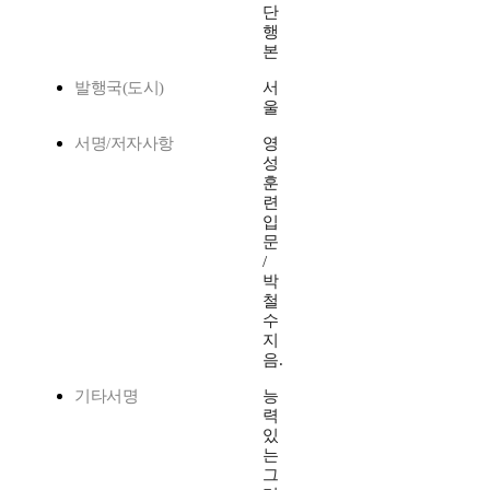
단
행
본
발행국(도시)
서
울
서명/저자사항
영
성
훈
련
입
문
/
박
철
수
지
음.
기타서명
능
력
있
는
그