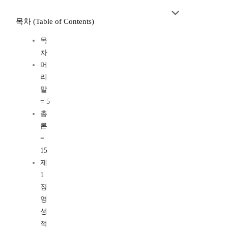
목차 (Table of Contents)
목
차
머
리
말
= 5
총
론
=
15
제
1
장
영
성
적