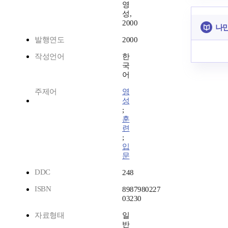
영
성,
2000
나만
발행연도
2000
작성언어
한
국
어
주제어
영
성
;
훈
련
;
입
문
DDC
248
ISBN
8987980227
03230
자료형태
일
반