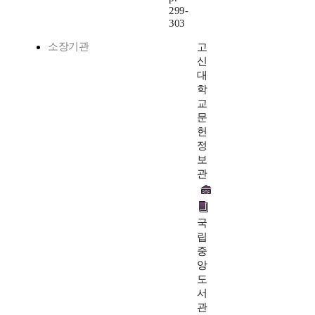
299-
303
소장기관
고
신
대
학
교
문
헌
정
보
관
국
립
중
앙
도
서
관