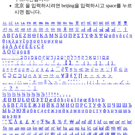
北京 을 입력하시려면
beijing
을 입력하시고 space를 누르
시면 됩니다.
ㅥ
ㅦ
ㅧ
ㅨ
ㅩ
ㅪ
ㅫ
ㅬ
ㅭ
ㅮ
ㅯ
ㅰ
ㅱ
ㅲ
ㅳ
ㅴ
ㅵ
ㅶ
ㅷ
ㅸ
ㅹ
ㅺ
ㅻ
ㅼ
ㅽ
ㅾ
ㅿ
ㆀ
ㆁ
ㆂ
ㆃ
ㆄ
ㆅ
ㆆ
ㆇ
ㆈ
ㆉ
ㆊ
ㆋ
ㆌ
ㆍ
ㆎ
Α
Β
Γ
Δ
Ε
Ζ
Η
Θ
Ι
Κ
Λ
Μ
Ν
Ξ
Ο
Π
Ρ
Σ
Τ
Υ
Φ
Χ
Ψ
Ω
α
β
γ
δ
ε
ζ
η
θ
ι
κ
λ
μ
ν
ξ
ο
π
ρ
σ
τ
υ
φ
χ
ψ
ω
á
à
Á
À
é
è
É
È
ç
Ç
ê
Ä
Ö
Ü
ä
ö
ü
ß
ְ
ֳ
ֲ
ֱ
ָ
ַ
ֵ
ֶ
ִ
ֹ
ּ
ֻ
ׂ
ׁ
ּ
ב
ה
נ
מ
צ
ת
ץ
ש
ד
ג
כ
ע
י
ח
ל
ך
ף
ק
ר
א
ט
ו
ן
ם
פ
‘
’
“
”
〔
〕
〈
〉
「
」
『
』
【
】
＂
（
）
［
］
｛
｝
±
×
÷
≠
≤
≥
∞
∴
♂
♀
∠
⊥
⌒
∂
∇
≡
≒
≪
≫
√
∽
∝
∵
∫
∬
∈
∋
⊆
⊇
⊂
⊃
∪
∩
∧
∨
￢
⇒
⇔
∀
∃
∮
∑
∏
＋
－
＜
＝
＞
、
。
·
‥
…
¨
〃
―
∥
＼
∼
´
～
ˇ
˘
˝
˚
˙
¸
˛
¡
¿
ː
！
＇
，
．
／
：
；
？
＾
＿
｀
｜
½
⅓
⅔
¼
¾
⅛
⅜
⅝
⅞
¹
²
³
⁴
ⁿ
₁
₂
₃
₄
Æ
Ð
Ħ
Ĳ
Ł
Ø
Œ
Þ
Ŧ
Ŋ
æ
đ
ð
ħ
ı
ĳ
ĸ
ŀ
ł
ø
œ
ß
þ
ŧ
ŋ
ŉ
А
Б
В
Г
Д
Е
Ё
Ж
З
И
Й
К
Л
М
Н
О
П
Р
С
Т
У
Ф
Х
Ц
Ч
Ш
Щ
Ъ
Ы
Ь
Э
Ю
Я
а
б
в
г
д
е
ё
ж
з
и
й
к
л
м
н
о
п
р
с
т
у
ф
х
ц
ч
ш
щ
ъ
ы
ь
э
ю
я
′
″
℃
Å
￠
￡
￥
¤
℉
‰
＄
％
Ｆ
￦
㎕
㎖
㎗
ℓ
㎘
㏄
㎣
㎤
㎥
㎦
㎙
㎚
㎛
㎜
㎝
㎞
㎟
㎠
㎡
㎢
㏊
㎍
㎎
㎏
㏏
㎈
㎉
㏈
㎧
㎨
㎰
㎱
㎲
㎳
㎴
㎵
㎶
㎷
㎸
㎹
㎀
㎁
㎂
㎃
㎄
㎺
㎻
㎽
㎾
㎿
㎐
㎑