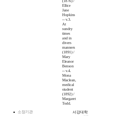
(1876) /
Ellice
Jane
Hopkins
-- v.3.
At
sundry
times
and in
divers
manners
(1891) /
Mary
Eleanor
Benson
-- v.4.
Mona
Maclean,
medical
student
(1892) /
Margaret
Todd.
소장기관
서강대학