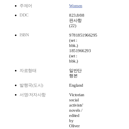
주제어
Women
DDC
823.8/08
판사항
(22)
ISBN
9781851966295
(set :
hbk.)
1851966293
(set :
hbk.)
자료형태
일반단
행본
발행국(도시)
England
서명/저자사항
Victorian
social
activists'
novels /
edited
by
Oliver