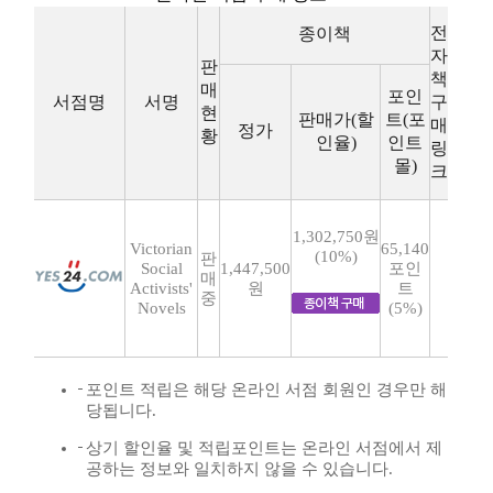
전
종이책
자
판
책
매
포인
서점명
서명
구
현
판매가(할
트(포
매
정가
황
인율)
인트
링
몰)
크
1,302,750원
Victorian
65,140
(10%)
판
Social
1,447,500
포인
매
Activists'
원
트
중
Novels
(5%)
포인트 적립은 해당 온라인 서점 회원인 경우만 해
당됩니다.
상기 할인율 및 적립포인트는 온라인 서점에서 제
공하는 정보와 일치하지 않을 수 있습니다.