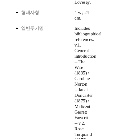
Lovesey.
형태사항
4 v. ; 24
cm.
일반주기명
Includes
bibliographical
references.
v.1.
General
introduction
-- The
Wife
(1835) /
Caroline
Norton
-- Janet
Doncaster
(1875) /
Millicent
Garrett
Fawcett
-- v.2.
Rose
Turquand