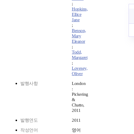
;
Hopkins,
Ellice
Jane
;
Benson,
Mary
Eleanor
;
Todd,
Margaret
;
Lovesey,
Oliver
발행사항
London
:
Pickering
&
Chatto,
2011
발행연도
2011
작성언어
영어