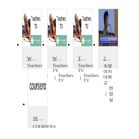
Women and Pay
Women Affected by War: Sudan
Talking Women Heads
2011 Asian and Africa Womens conference
Teachers
Teachers
Teachers
숙명
TV
TV
TV
여자
Teachers
Teachers
Teachers
대학
TV
TV
TV
교
한
영
실
여성 리더: 긍정적 변화를 가져오다
COURSERA
Diana
Bilimoria