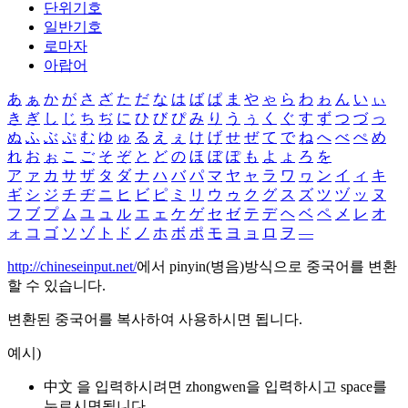
단위기호
일반기호
로마자
아랍어
あ
ぁ
か
が
さ
ざ
た
だ
な
は
ば
ぱ
ま
や
ゃ
ら
わ
ゎ
ん
い
ぃ
き
ぎ
し
じ
ち
ぢ
に
ひ
び
ぴ
み
り
う
ぅ
く
ぐ
す
ず
つ
づ
っ
ぬ
ふ
ぶ
ぷ
む
ゆ
ゅ
る
え
ぇ
け
げ
せ
ぜ
て
で
ね
へ
べ
ぺ
め
れ
お
ぉ
こ
ご
そ
ぞ
と
ど
の
ほ
ぼ
ぽ
も
よ
ょ
ろ
を
ア
ァ
カ
サ
ザ
タ
ダ
ナ
ハ
バ
パ
マ
ヤ
ャ
ラ
ワ
ヮ
ン
イ
ィ
キ
ギ
シ
ジ
チ
ヂ
ニ
ヒ
ビ
ピ
ミ
リ
ウ
ゥ
ク
グ
ス
ズ
ツ
ヅ
ッ
ヌ
フ
ブ
プ
ム
ユ
ュ
ル
エ
ェ
ケ
ゲ
セ
ゼ
テ
デ
ヘ
ベ
ペ
メ
レ
オ
ォ
コ
ゴ
ソ
ゾ
ト
ド
ノ
ホ
ボ
ポ
モ
ヨ
ョ
ロ
ヲ
―
http://chineseinput.net/
에서 pinyin(병음)방식으로 중국어를 변환
할 수 있습니다.
변환된 중국어를 복사하여 사용하시면 됩니다.
예시)
中文 을 입력하시려면
zhongwen
을 입력하시고 space를
누르시면됩니다.