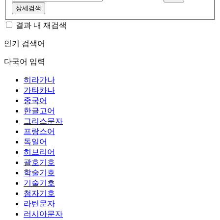
상세검색
결과 내 재검색
인기 검색어
다국어 입력
히라가나
가타카나
중국어
한글고어
그리스문자
프랑스어
독일어
히브리어
괄호기호
학술기호
기술기호
첨자기호
라틴문자
러시아문자