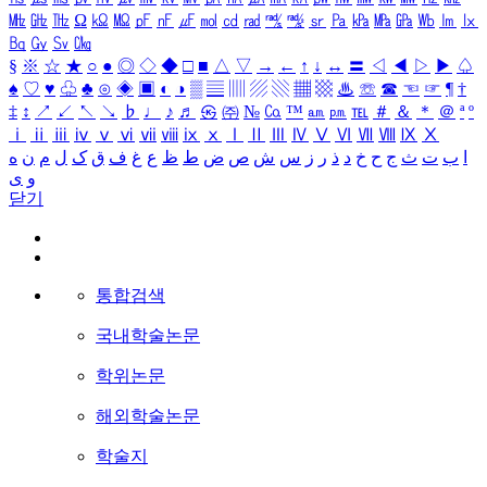
㎒
㎓
㎔
Ω
㏀
㏁
㎊
㎋
㎌
㏖
㏅
㎭
㎮
㎯
㏛
㎩
㎪
㎫
㎬
㏝
㏐
㏓
㏃
㏉
㏜
㏆
§
※
☆
★
○
●
◎
◇
◆
□
■
△
▽
→
←
↑
↓
↔
〓
◁
◀
▷
▶
♤
♠
♡
♥
♧
♣
⊙
◈
▣
◐
◑
▒
▤
▥
▨
▧
▦
▩
♨
☏
☎
☜
☞
¶
†
‡
↕
↗
↙
↖
↘
♭
♩
♪
♬
㉿
㈜
№
㏇
™
㏂
㏘
℡
＃
＆
＊
＠
ª
º
ⅰ
ⅱ
ⅲ
ⅳ
ⅴ
ⅵ
ⅶ
ⅷ
ⅸ
ⅹ
Ⅰ
Ⅱ
Ⅲ
Ⅳ
Ⅴ
Ⅵ
Ⅶ
Ⅷ
Ⅸ
Ⅹ
ا
ب
ت
ث
ج
ح
خ
د
ذ
ر
ز
س
ش
ص
ض
ط
ظ
ع
غ
ف
ق
ک
ل
م
ن
ه
و
ی
닫기
통합검색
국내학술논문
학위논문
해외학술논문
학술지