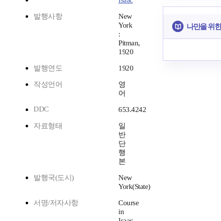
Isaac
발행사항
New
York
나만을 위한
:
Pitman,
1920
발행연도
1920
작성언어
영
어
DDC
653.4242
자료형태
일
반
단
행
본
발행국(도시)
New
York(State)
서명/저자사항
Course
in
Isaac