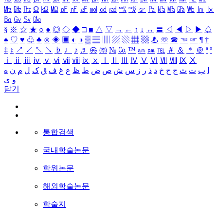
㎒
㎓
㎔
Ω
㏀
㏁
㎊
㎋
㎌
㏖
㏅
㎭
㎮
㎯
㏛
㎩
㎪
㎫
㎬
㏝
㏐
㏓
㏃
㏉
㏜
㏆
§
※
☆
★
○
●
◎
◇
◆
□
■
△
▽
→
←
↑
↓
↔
〓
◁
◀
▷
▶
♤
♠
♡
♥
♧
♣
⊙
◈
▣
◐
◑
▒
▤
▥
▨
▧
▦
▩
♨
☏
☎
☜
☞
¶
†
‡
↕
↗
↙
↖
↘
♭
♩
♪
♬
㉿
㈜
№
㏇
™
㏂
㏘
℡
＃
＆
＊
＠
ª
º
ⅰ
ⅱ
ⅲ
ⅳ
ⅴ
ⅵ
ⅶ
ⅷ
ⅸ
ⅹ
Ⅰ
Ⅱ
Ⅲ
Ⅳ
Ⅴ
Ⅵ
Ⅶ
Ⅷ
Ⅸ
Ⅹ
ا
ب
ت
ث
ج
ح
خ
د
ذ
ر
ز
س
ش
ص
ض
ط
ظ
ع
غ
ف
ق
ک
ل
م
ن
ه
و
ی
닫기
통합검색
국내학술논문
학위논문
해외학술논문
학술지