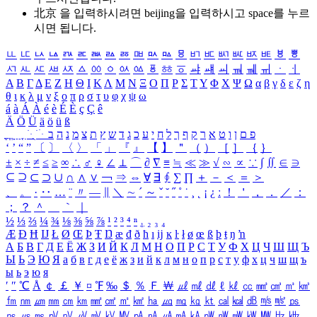
北京 을 입력하시려면
beijing
을 입력하시고 space를 누르
시면 됩니다.
ㅥ
ㅦ
ㅧ
ㅨ
ㅩ
ㅪ
ㅫ
ㅬ
ㅭ
ㅮ
ㅯ
ㅰ
ㅱ
ㅲ
ㅳ
ㅴ
ㅵ
ㅶ
ㅷ
ㅸ
ㅹ
ㅺ
ㅻ
ㅼ
ㅽ
ㅾ
ㅿ
ㆀ
ㆁ
ㆂ
ㆃ
ㆄ
ㆅ
ㆆ
ㆇ
ㆈ
ㆉ
ㆊ
ㆋ
ㆌ
ㆍ
ㆎ
Α
Β
Γ
Δ
Ε
Ζ
Η
Θ
Ι
Κ
Λ
Μ
Ν
Ξ
Ο
Π
Ρ
Σ
Τ
Υ
Φ
Χ
Ψ
Ω
α
β
γ
δ
ε
ζ
η
θ
ι
κ
λ
μ
ν
ξ
ο
π
ρ
σ
τ
υ
φ
χ
ψ
ω
á
à
Á
À
é
è
É
È
ç
Ç
ê
Ä
Ö
Ü
ä
ö
ü
ß
ְ
ֳ
ֲ
ֱ
ָ
ַ
ֵ
ֶ
ִ
ֹ
ּ
ֻ
ׂ
ׁ
ּ
ב
ה
נ
מ
צ
ת
ץ
ש
ד
ג
כ
ע
י
ח
ל
ך
ף
ק
ר
א
ט
ו
ן
ם
פ
‘
’
“
”
〔
〕
〈
〉
「
」
『
』
【
】
＂
（
）
［
］
｛
｝
±
×
÷
≠
≤
≥
∞
∴
♂
♀
∠
⊥
⌒
∂
∇
≡
≒
≪
≫
√
∽
∝
∵
∫
∬
∈
∋
⊆
⊇
⊂
⊃
∪
∩
∧
∨
￢
⇒
⇔
∀
∃
∮
∑
∏
＋
－
＜
＝
＞
、
。
·
‥
…
¨
〃
―
∥
＼
∼
´
～
ˇ
˘
˝
˚
˙
¸
˛
¡
¿
ː
！
＇
，
．
／
：
；
？
＾
＿
｀
｜
½
⅓
⅔
¼
¾
⅛
⅜
⅝
⅞
¹
²
³
⁴
ⁿ
₁
₂
₃
₄
Æ
Ð
Ħ
Ĳ
Ł
Ø
Œ
Þ
Ŧ
Ŋ
æ
đ
ð
ħ
ı
ĳ
ĸ
ŀ
ł
ø
œ
ß
þ
ŧ
ŋ
ŉ
А
Б
В
Г
Д
Е
Ё
Ж
З
И
Й
К
Л
М
Н
О
П
Р
С
Т
У
Ф
Х
Ц
Ч
Ш
Щ
Ъ
Ы
Ь
Э
Ю
Я
а
б
в
г
д
е
ё
ж
з
и
й
к
л
м
н
о
п
р
с
т
у
ф
х
ц
ч
ш
щ
ъ
ы
ь
э
ю
я
′
″
℃
Å
￠
￡
￥
¤
℉
‰
＄
％
Ｆ
￦
㎕
㎖
㎗
ℓ
㎘
㏄
㎣
㎤
㎥
㎦
㎙
㎚
㎛
㎜
㎝
㎞
㎟
㎠
㎡
㎢
㏊
㎍
㎎
㎏
㏏
㎈
㎉
㏈
㎧
㎨
㎰
㎱
㎲
㎳
㎴
㎵
㎶
㎷
㎸
㎹
㎀
㎁
㎂
㎃
㎄
㎺
㎻
㎽
㎾
㎿
㎐
㎑