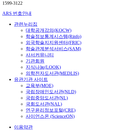
1599-3122
ARS 번호안내
관련누리집
대학공개강의(KOCW)
학술정보통계시스템(Rinfo)
외국학술지지원센터(FRIC)
학술관계분석서비스(SAM)
사서커뮤니티
기관회원
지식나눔(LOOK)
의학전자도서관(MEDLIS)
유관기관 사이트
교육부(MOE)
국립장애인도서관(NLD)
국립중앙도서관(NL)
국회도서관(NAL)
연구윤리정보포털(CRE)
사이언스온 (ScienceON)
이용약관