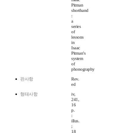
Pitman
shorthand
:
a
series
of
lessons
in
Isaac
Pitman's
system
of
phonography
판사항
Rev.
ed
형태사항
iv,
241,
16
p.
:
illus.
;
18