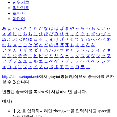
단위기호
일반기호
로마자
아랍어
あ
ぁ
か
が
さ
ざ
た
だ
な
は
ば
ぱ
ま
や
ゃ
ら
わ
ゎ
ん
い
ぃ
き
ぎ
し
じ
ち
ぢ
に
ひ
び
ぴ
み
り
う
ぅ
く
ぐ
す
ず
つ
づ
っ
ぬ
ふ
ぶ
ぷ
む
ゆ
ゅ
る
え
ぇ
け
げ
せ
ぜ
て
で
ね
へ
べ
ぺ
め
れ
お
ぉ
こ
ご
そ
ぞ
と
ど
の
ほ
ぼ
ぽ
も
よ
ょ
ろ
を
ア
ァ
カ
サ
ザ
タ
ダ
ナ
ハ
バ
パ
マ
ヤ
ャ
ラ
ワ
ヮ
ン
イ
ィ
キ
ギ
シ
ジ
チ
ヂ
ニ
ヒ
ビ
ピ
ミ
リ
ウ
ゥ
ク
グ
ス
ズ
ツ
ヅ
ッ
ヌ
フ
ブ
プ
ム
ユ
ュ
ル
エ
ェ
ケ
ゲ
セ
ゼ
テ
デ
ヘ
ベ
ペ
メ
レ
オ
ォ
コ
ゴ
ソ
ゾ
ト
ド
ノ
ホ
ボ
ポ
モ
ヨ
ョ
ロ
ヲ
―
http://chineseinput.net/
에서 pinyin(병음)방식으로 중국어를 변환
할 수 있습니다.
변환된 중국어를 복사하여 사용하시면 됩니다.
예시)
中文 을 입력하시려면
zhongwen
을 입력하시고 space를
누르시면됩니다.