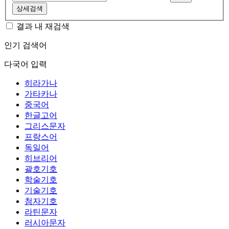
상세검색
결과 내 재검색
인기 검색어
다국어 입력
히라가나
가타카나
중국어
한글고어
그리스문자
프랑스어
독일어
히브리어
괄호기호
학술기호
기술기호
첨자기호
라틴문자
러시아문자