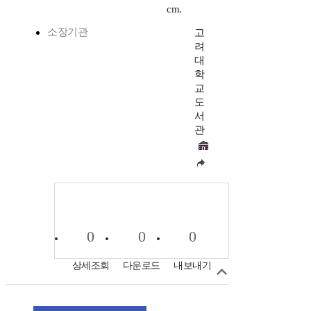
cm.
소장기관
고
려
대
학
교
도
서
관
0
0
0
상세조회
다운로드
내보내기