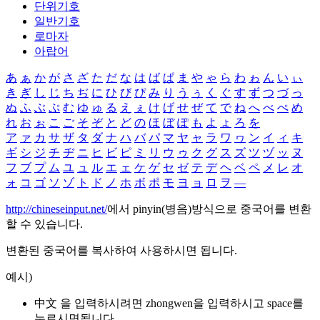
단위기호
일반기호
로마자
아랍어
あ
ぁ
か
が
さ
ざ
た
だ
な
は
ば
ぱ
ま
や
ゃ
ら
わ
ゎ
ん
い
ぃ
き
ぎ
し
じ
ち
ぢ
に
ひ
び
ぴ
み
り
う
ぅ
く
ぐ
す
ず
つ
づ
っ
ぬ
ふ
ぶ
ぷ
む
ゆ
ゅ
る
え
ぇ
け
げ
せ
ぜ
て
で
ね
へ
べ
ぺ
め
れ
お
ぉ
こ
ご
そ
ぞ
と
ど
の
ほ
ぼ
ぽ
も
よ
ょ
ろ
を
ア
ァ
カ
サ
ザ
タ
ダ
ナ
ハ
バ
パ
マ
ヤ
ャ
ラ
ワ
ヮ
ン
イ
ィ
キ
ギ
シ
ジ
チ
ヂ
ニ
ヒ
ビ
ピ
ミ
リ
ウ
ゥ
ク
グ
ス
ズ
ツ
ヅ
ッ
ヌ
フ
ブ
プ
ム
ユ
ュ
ル
エ
ェ
ケ
ゲ
セ
ゼ
テ
デ
ヘ
ベ
ペ
メ
レ
オ
ォ
コ
ゴ
ソ
ゾ
ト
ド
ノ
ホ
ボ
ポ
モ
ヨ
ョ
ロ
ヲ
―
http://chineseinput.net/
에서 pinyin(병음)방식으로 중국어를 변환
할 수 있습니다.
변환된 중국어를 복사하여 사용하시면 됩니다.
예시)
中文 을 입력하시려면
zhongwen
을 입력하시고 space를
누르시면됩니다.