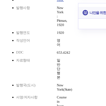
Isaac
발행사항
New
York
나만을 위한
:
Pitman,
1920
발행연도
1920
작성언어
영
어
DDC
653.4242
자료형태
일
반
단
행
본
발행국(도시)
New
York(State)
서명/저자사항
Course
in
Isaac