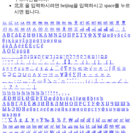
北京 을 입력하시려면
beijing
을 입력하시고 space를 누르
시면 됩니다.
ㅥ
ㅦ
ㅧ
ㅨ
ㅩ
ㅪ
ㅫ
ㅬ
ㅭ
ㅮ
ㅯ
ㅰ
ㅱ
ㅲ
ㅳ
ㅴ
ㅵ
ㅶ
ㅷ
ㅸ
ㅹ
ㅺ
ㅻ
ㅼ
ㅽ
ㅾ
ㅿ
ㆀ
ㆁ
ㆂ
ㆃ
ㆄ
ㆅ
ㆆ
ㆇ
ㆈ
ㆉ
ㆊ
ㆋ
ㆌ
ㆍ
ㆎ
Α
Β
Γ
Δ
Ε
Ζ
Η
Θ
Ι
Κ
Λ
Μ
Ν
Ξ
Ο
Π
Ρ
Σ
Τ
Υ
Φ
Χ
Ψ
Ω
α
β
γ
δ
ε
ζ
η
θ
ι
κ
λ
μ
ν
ξ
ο
π
ρ
σ
τ
υ
φ
χ
ψ
ω
á
à
Á
À
é
è
É
È
ç
Ç
ê
Ä
Ö
Ü
ä
ö
ü
ß
ְ
ֳ
ֲ
ֱ
ָ
ַ
ֵ
ֶ
ִ
ֹ
ּ
ֻ
ׂ
ׁ
ּ
ב
ה
נ
מ
צ
ת
ץ
ש
ד
ג
כ
ע
י
ח
ל
ך
ף
ק
ר
א
ט
ו
ן
ם
פ
‘
’
“
”
〔
〕
〈
〉
「
」
『
』
【
】
＂
（
）
［
］
｛
｝
±
×
÷
≠
≤
≥
∞
∴
♂
♀
∠
⊥
⌒
∂
∇
≡
≒
≪
≫
√
∽
∝
∵
∫
∬
∈
∋
⊆
⊇
⊂
⊃
∪
∩
∧
∨
￢
⇒
⇔
∀
∃
∮
∑
∏
＋
－
＜
＝
＞
、
。
·
‥
…
¨
〃
―
∥
＼
∼
´
～
ˇ
˘
˝
˚
˙
¸
˛
¡
¿
ː
！
＇
，
．
／
：
；
？
＾
＿
｀
｜
½
⅓
⅔
¼
¾
⅛
⅜
⅝
⅞
¹
²
³
⁴
ⁿ
₁
₂
₃
₄
Æ
Ð
Ħ
Ĳ
Ł
Ø
Œ
Þ
Ŧ
Ŋ
æ
đ
ð
ħ
ı
ĳ
ĸ
ŀ
ł
ø
œ
ß
þ
ŧ
ŋ
ŉ
А
Б
В
Г
Д
Е
Ё
Ж
З
И
Й
К
Л
М
Н
О
П
Р
С
Т
У
Ф
Х
Ц
Ч
Ш
Щ
Ъ
Ы
Ь
Э
Ю
Я
а
б
в
г
д
е
ё
ж
з
и
й
к
л
м
н
о
п
р
с
т
у
ф
х
ц
ч
ш
щ
ъ
ы
ь
э
ю
я
′
″
℃
Å
￠
￡
￥
¤
℉
‰
＄
％
Ｆ
￦
㎕
㎖
㎗
ℓ
㎘
㏄
㎣
㎤
㎥
㎦
㎙
㎚
㎛
㎜
㎝
㎞
㎟
㎠
㎡
㎢
㏊
㎍
㎎
㎏
㏏
㎈
㎉
㏈
㎧
㎨
㎰
㎱
㎲
㎳
㎴
㎵
㎶
㎷
㎸
㎹
㎀
㎁
㎂
㎃
㎄
㎺
㎻
㎽
㎾
㎿
㎐
㎑