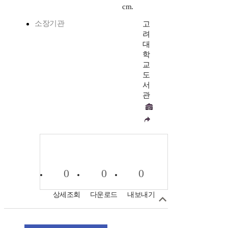
cm.
소장기관
고
려
대
학
교
도
서
관
0
0
0
상세조회
다운로드
내보내기