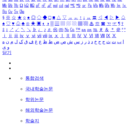
㎒
㎓
㎔
Ω
㏀
㏁
㎊
㎋
㎌
㏖
㏅
㎭
㎮
㎯
㏛
㎩
㎪
㎫
㎬
㏝
㏐
㏓
㏃
㏉
㏜
㏆
§
※
☆
★
○
●
◎
◇
◆
□
■
△
▽
→
←
↑
↓
↔
〓
◁
◀
▷
▶
♤
♠
♡
♥
♧
♣
⊙
◈
▣
◐
◑
▒
▤
▥
▨
▧
▦
▩
♨
☏
☎
☜
☞
¶
†
‡
↕
↗
↙
↖
↘
♭
♩
♪
♬
㉿
㈜
№
㏇
™
㏂
㏘
℡
＃
＆
＊
＠
ª
º
ⅰ
ⅱ
ⅲ
ⅳ
ⅴ
ⅵ
ⅶ
ⅷ
ⅸ
ⅹ
Ⅰ
Ⅱ
Ⅲ
Ⅳ
Ⅴ
Ⅵ
Ⅶ
Ⅷ
Ⅸ
Ⅹ
ا
ب
ت
ث
ج
ح
خ
د
ذ
ر
ز
س
ش
ص
ض
ط
ظ
ع
غ
ف
ق
ک
ل
م
ن
ه
و
ی
닫기
통합검색
국내학술논문
학위논문
해외학술논문
학술지