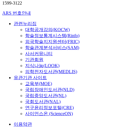
1599-3122
ARS 번호안내
관련누리집
대학공개강의(KOCW)
학술정보통계시스템(Rinfo)
외국학술지지원센터(FRIC)
학술관계분석서비스(SAM)
사서커뮤니티
기관회원
지식나눔(LOOK)
의학전자도서관(MEDLIS)
유관기관 사이트
교육부(MOE)
국립장애인도서관(NLD)
국립중앙도서관(NL)
국회도서관(NAL)
연구윤리정보포털(CRE)
사이언스온 (ScienceON)
이용약관