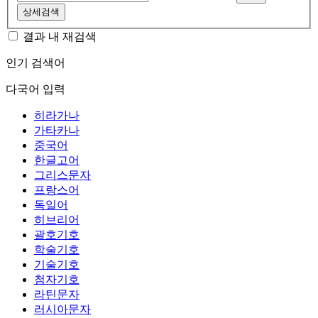
상세검색
결과 내 재검색
인기 검색어
다국어 입력
히라가나
가타카나
중국어
한글고어
그리스문자
프랑스어
독일어
히브리어
괄호기호
학술기호
기술기호
첨자기호
라틴문자
러시아문자