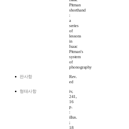
Pitman
shorthand
:
a
series
of
lessons
in
Isaac
Pitman's
system
of
phonography
판사항
Rev.
ed
형태사항
iv,
241,
16
p.
:
illus.
;
18