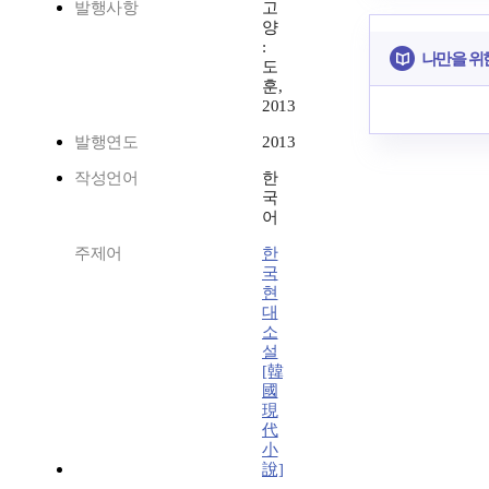
발행사항
고
양
:
나만을 위
도
훈,
2013
발행연도
2013
작성언어
한
국
어
주제어
한
국
현
대
소
설
[韓
國
現
代
小
說]