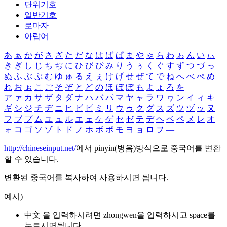
단위기호
일반기호
로마자
아랍어
あ
ぁ
か
が
さ
ざ
た
だ
な
は
ば
ぱ
ま
や
ゃ
ら
わ
ゎ
ん
い
ぃ
き
ぎ
し
じ
ち
ぢ
に
ひ
び
ぴ
み
り
う
ぅ
く
ぐ
す
ず
つ
づ
っ
ぬ
ふ
ぶ
ぷ
む
ゆ
ゅ
る
え
ぇ
け
げ
せ
ぜ
て
で
ね
へ
べ
ぺ
め
れ
お
ぉ
こ
ご
そ
ぞ
と
ど
の
ほ
ぼ
ぽ
も
よ
ょ
ろ
を
ア
ァ
カ
サ
ザ
タ
ダ
ナ
ハ
バ
パ
マ
ヤ
ャ
ラ
ワ
ヮ
ン
イ
ィ
キ
ギ
シ
ジ
チ
ヂ
ニ
ヒ
ビ
ピ
ミ
リ
ウ
ゥ
ク
グ
ス
ズ
ツ
ヅ
ッ
ヌ
フ
ブ
プ
ム
ユ
ュ
ル
エ
ェ
ケ
ゲ
セ
ゼ
テ
デ
ヘ
ベ
ペ
メ
レ
オ
ォ
コ
ゴ
ソ
ゾ
ト
ド
ノ
ホ
ボ
ポ
モ
ヨ
ョ
ロ
ヲ
―
http://chineseinput.net/
에서 pinyin(병음)방식으로 중국어를 변환
할 수 있습니다.
변환된 중국어를 복사하여 사용하시면 됩니다.
예시)
中文 을 입력하시려면
zhongwen
을 입력하시고 space를
누르시면됩니다.