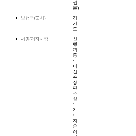
권
본)
발행국(도시)
경
기
도
서명/저자사항
신
뼁
끼
통
:
이
진
수
장
편
소
설.
1-
2
/
지
은
이: