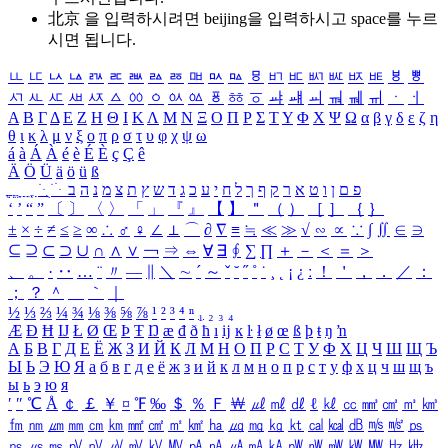
北京 을 입력하시려면
beijing
을 입력하시고 space를 누르
시면 됩니다.
ㅥ
ㅦ
ㅧ
ㅨ
ㅩ
ㅪ
ㅫ
ㅬ
ㅭ
ㅮ
ㅯ
ㅰ
ㅱ
ㅲ
ㅳ
ㅴ
ㅵ
ㅶ
ㅷ
ㅸ
ㅹ
ㅺ
ㅻ
ㅼ
ㅽ
ㅾ
ㅿ
ㆀ
ㆁ
ㆂ
ㆃ
ㆄ
ㆅ
ㆆ
ㆇ
ㆈ
ㆉ
ㆊ
ㆋ
ㆌ
ㆍ
ㆎ
Α
Β
Γ
Δ
Ε
Ζ
Η
Θ
Ι
Κ
Λ
Μ
Ν
Ξ
Ο
Π
Ρ
Σ
Τ
Υ
Φ
Χ
Ψ
Ω
α
β
γ
δ
ε
ζ
η
θ
ι
κ
λ
μ
ν
ξ
ο
π
ρ
σ
τ
υ
φ
χ
ψ
ω
á
à
Á
À
é
è
É
È
ç
Ç
ê
Ä
Ö
Ü
ä
ö
ü
ß
ְ
ֳ
ֲ
ֱ
ָ
ַ
ֵ
ֶ
ִ
ֹ
ּ
ֻ
ׂ
ׁ
ּ
ב
ה
נ
מ
צ
ת
ץ
ש
ד
ג
כ
ע
י
ח
ל
ך
ף
ק
ר
א
ט
ו
ן
ם
פ
‘
’
“
”
〔
〕
〈
〉
「
」
『
』
【
】
＂
（
）
［
］
｛
｝
±
×
÷
≠
≤
≥
∞
∴
♂
♀
∠
⊥
⌒
∂
∇
≡
≒
≪
≫
√
∽
∝
∵
∫
∬
∈
∋
⊆
⊇
⊂
⊃
∪
∩
∧
∨
￢
⇒
⇔
∀
∃
∮
∑
∏
＋
－
＜
＝
＞
、
。
·
‥
…
¨
〃
―
∥
＼
∼
´
～
ˇ
˘
˝
˚
˙
¸
˛
¡
¿
ː
！
＇
，
．
／
：
；
？
＾
＿
｀
｜
½
⅓
⅔
¼
¾
⅛
⅜
⅝
⅞
¹
²
³
⁴
ⁿ
₁
₂
₃
₄
Æ
Ð
Ħ
Ĳ
Ł
Ø
Œ
Þ
Ŧ
Ŋ
æ
đ
ð
ħ
ı
ĳ
ĸ
ŀ
ł
ø
œ
ß
þ
ŧ
ŋ
ŉ
А
Б
В
Г
Д
Е
Ё
Ж
З
И
Й
К
Л
М
Н
О
П
Р
С
Т
У
Ф
Х
Ц
Ч
Ш
Щ
Ъ
Ы
Ь
Э
Ю
Я
а
б
в
г
д
е
ё
ж
з
и
й
к
л
м
н
о
п
р
с
т
у
ф
х
ц
ч
ш
щ
ъ
ы
ь
э
ю
я
′
″
℃
Å
￠
￡
￥
¤
℉
‰
＄
％
Ｆ
￦
㎕
㎖
㎗
ℓ
㎘
㏄
㎣
㎤
㎥
㎦
㎙
㎚
㎛
㎜
㎝
㎞
㎟
㎠
㎡
㎢
㏊
㎍
㎎
㎏
㏏
㎈
㎉
㏈
㎧
㎨
㎰
㎱
㎲
㎳
㎴
㎵
㎶
㎷
㎸
㎹
㎀
㎁
㎂
㎃
㎄
㎺
㎻
㎽
㎾
㎿
㎐
㎑