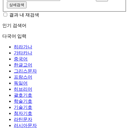
상세검색
결과 내 재검색
인기 검색어
다국어 입력
히라가나
가타카나
중국어
한글고어
그리스문자
프랑스어
독일어
히브리어
괄호기호
학술기호
기술기호
첨자기호
라틴문자
러시아문자