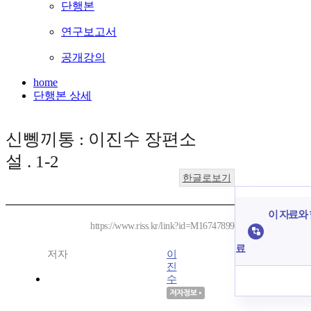
단행본
연구보고서
공개강의
home
단행본 상세
신뼁끼통 : 이진수 장편소
설 . 1-2
한글로보기
이 자료와 
https://www.riss.kr/link?id=M16747899
료
저자
이
진
수