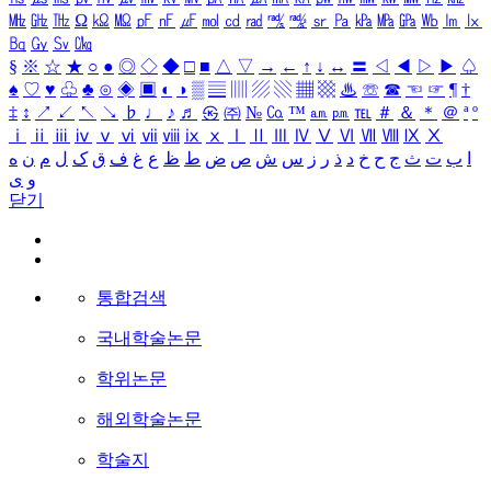
㎒
㎓
㎔
Ω
㏀
㏁
㎊
㎋
㎌
㏖
㏅
㎭
㎮
㎯
㏛
㎩
㎪
㎫
㎬
㏝
㏐
㏓
㏃
㏉
㏜
㏆
§
※
☆
★
○
●
◎
◇
◆
□
■
△
▽
→
←
↑
↓
↔
〓
◁
◀
▷
▶
♤
♠
♡
♥
♧
♣
⊙
◈
▣
◐
◑
▒
▤
▥
▨
▧
▦
▩
♨
☏
☎
☜
☞
¶
†
‡
↕
↗
↙
↖
↘
♭
♩
♪
♬
㉿
㈜
№
㏇
™
㏂
㏘
℡
＃
＆
＊
＠
ª
º
ⅰ
ⅱ
ⅲ
ⅳ
ⅴ
ⅵ
ⅶ
ⅷ
ⅸ
ⅹ
Ⅰ
Ⅱ
Ⅲ
Ⅳ
Ⅴ
Ⅵ
Ⅶ
Ⅷ
Ⅸ
Ⅹ
ا
ب
ت
ث
ج
ح
خ
د
ذ
ر
ز
س
ش
ص
ض
ط
ظ
ع
غ
ف
ق
ک
ل
م
ن
ه
و
ی
닫기
통합검색
국내학술논문
학위논문
해외학술논문
학술지