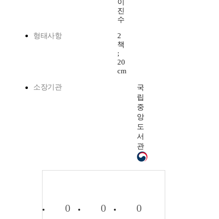
이
진
수
형태사항
2
책
;
20
cm
소장기관
국
립
중
앙
도
서
관
0
0
0