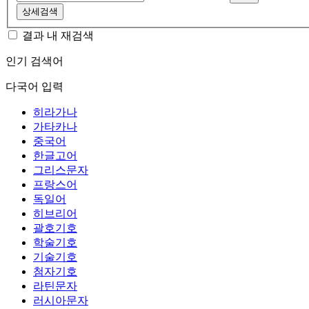
상세검색
결과 내 재검색
인기 검색어
다국어 입력
히라가나
가타카나
중국어
한글고어
그리스문자
프랑스어
독일어
히브리어
괄호기호
학술기호
기술기호
첨자기호
라틴문자
러시아문자