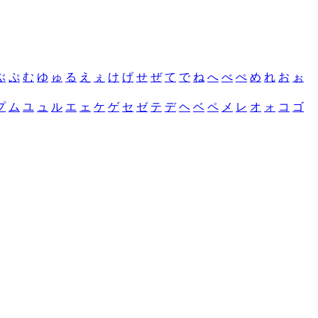
ぶ
ぷ
む
ゆ
ゅ
る
え
ぇ
け
げ
せ
ぜ
て
で
ね
へ
べ
ぺ
め
れ
お
ぉ
プ
ム
ユ
ュ
ル
エ
ェ
ケ
ゲ
セ
ゼ
テ
デ
ヘ
ベ
ペ
メ
レ
オ
ォ
コ
ゴ