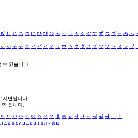
ぎ
し
じ
ち
ぢ
に
ひ
び
ぴ
み
り
う
ぅ
く
ぐ
す
ず
つ
づ
っ
ぬ
ふ
シ
ジ
チ
ヂ
ニ
ヒ
ビ
ピ
ミ
リ
ウ
ゥ
ク
グ
ス
ズ
ツ
ヅ
ッ
ヌ
フ
ブ
할 수 있습니다.
누르시면됩니다.
시면 됩니다.
ㅻ
ㅼ
ㅽ
ㅾ
ㅿ
ㆀ
ㆁ
ㆂ
ㆃ
ㆄ
ㆅ
ㆆ
ㆇ
ㆈ
ㆉ
ㆊ
ㆋ
ㆌ
ㆍ
ㆎ
θ
ι
κ
λ
μ
ν
ξ
ο
π
ρ
σ
τ
υ
φ
χ
ψ
ω