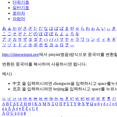
단위기호
일반기호
로마자
아랍어
あ
ぁ
か
が
さ
ざ
た
だ
な
は
ば
ぱ
ま
や
ゃ
ら
わ
ゎ
ん
い
ぃ
き
こ
ご
そ
ぞ
と
ど
の
ほ
ぼ
ぽ
も
よ
ょ
ろ
を
ア
ァ
カ
サ
ザ
タ
ダ
ナ
ハ
バ
パ
マ
ヤ
ャ
ラ
ワ
ヮ
ン
イ
ィ
キ
ギ
ソ
ゾ
ト
ド
ノ
ホ
ボ
ポ
モ
ヨ
ョ
ロ
ヲ
―
http://chineseinput.net/
에서 pinyin(병음)방식으로 중국어를 변환
변환된 중국어를 복사하여 사용하시면 됩니다.
예시)
中文 을 입력하시려면
zhongwen
을 입력하시고 space를
北京 을 입력하시려면
beijing
을 입력하시고 space를 누르
ㅥ
ㅦ
ㅧ
ㅨ
ㅩ
ㅪ
ㅫ
ㅬ
ㅭ
ㅮ
ㅯ
ㅰ
ㅱ
ㅲ
ㅳ
ㅴ
ㅵ
ㅶ
ㅷ
ㅸ
ㅹ
ㅺ
Α
Β
Γ
Δ
Ε
Ζ
Η
Θ
Ι
Κ
Λ
Μ
Ν
Ξ
Ο
Π
Ρ
Σ
Τ
Υ
Φ
Χ
Ψ
Ω
α
β
γ
δ
ε
ζ
η
á
à
Á
À
é
è
É
È
ç
Ç
ê
Ä
Ö
Ü
ä
ö
ü
ß