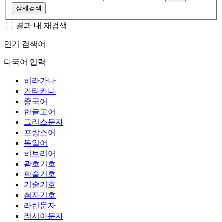
상세검색
결과 내 재검색
인기 검색어
다국어 입력
히라가나
가타카나
중국어
한글고어
그리스문자
프랑스어
독일어
히브리어
괄호기호
학술기호
기술기호
첨자기호
라틴문자
러시아문자