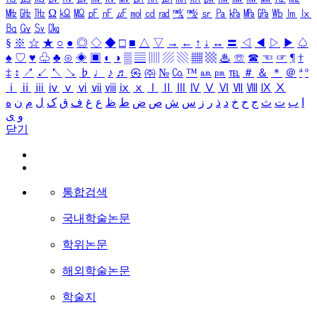
㎒
㎓
㎔
Ω
㏀
㏁
㎊
㎋
㎌
㏖
㏅
㎭
㎮
㎯
㏛
㎩
㎪
㎫
㎬
㏝
㏐
㏓
㏃
㏉
㏜
㏆
§
※
☆
★
○
●
◎
◇
◆
□
■
△
▽
→
←
↑
↓
↔
〓
◁
◀
▷
▶
♤
♠
♡
♥
♧
♣
⊙
◈
▣
◐
◑
▒
▤
▥
▨
▧
▦
▩
♨
☏
☎
☜
☞
¶
†
‡
↕
↗
↙
↖
↘
♭
♩
♪
♬
㉿
㈜
№
㏇
™
㏂
㏘
℡
＃
＆
＊
＠
ª
º
ⅰ
ⅱ
ⅲ
ⅳ
ⅴ
ⅵ
ⅶ
ⅷ
ⅸ
ⅹ
Ⅰ
Ⅱ
Ⅲ
Ⅳ
Ⅴ
Ⅵ
Ⅶ
Ⅷ
Ⅸ
Ⅹ
ا
ب
ت
ث
ج
ح
خ
د
ذ
ر
ز
س
ش
ص
ض
ط
ظ
ع
غ
ف
ق
ک
ل
م
ن
ه
و
ی
닫기
통합검색
국내학술논문
학위논문
해외학술논문
학술지