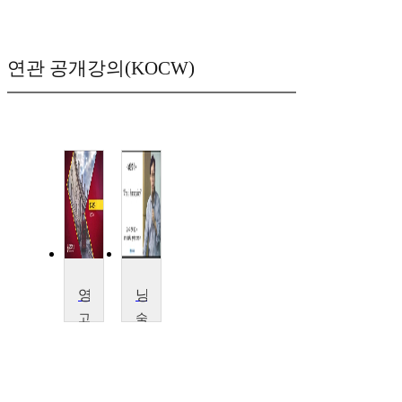
연관 공개강의(KOCW)
영미시연구
낭만주의
고
숙
려
명
대
여
학
자
교
대
장
학