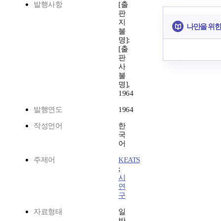
발행사항
[출
판
지
나만을 위한
불
명]:
[출
판
사
불
명],
1964
발행연도
1964
작성언어
한
국
어
주제어
KEATS
;
시
연
구
자료형태
일
반