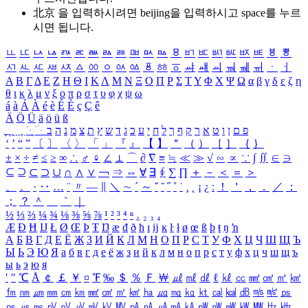
北京 을 입력하시려면
beijing
을 입력하시고 space를 누르
시면 됩니다.
ㅥ
ㅦ
ㅧ
ㅨ
ㅩ
ㅪ
ㅫ
ㅬ
ㅭ
ㅮ
ㅯ
ㅰ
ㅱ
ㅲ
ㅳ
ㅴ
ㅵ
ㅶ
ㅷ
ㅸ
ㅹ
ㅺ
ㅻ
ㅼ
ㅽ
ㅾ
ㅿ
ㆀ
ㆁ
ㆂ
ㆃ
ㆄ
ㆅ
ㆆ
ㆇ
ㆈ
ㆉ
ㆊ
ㆋ
ㆌ
ㆍ
ㆎ
Α
Β
Γ
Δ
Ε
Ζ
Η
Θ
Ι
Κ
Λ
Μ
Ν
Ξ
Ο
Π
Ρ
Σ
Τ
Υ
Φ
Χ
Ψ
Ω
α
β
γ
δ
ε
ζ
η
θ
ι
κ
λ
μ
ν
ξ
ο
π
ρ
σ
τ
υ
φ
χ
ψ
ω
á
à
Á
À
é
è
É
È
ç
Ç
ê
Ä
Ö
Ü
ä
ö
ü
ß
ְ
ֳ
ֲ
ֱ
ָ
ַ
ֵ
ֶ
ִ
ֹ
ּ
ֻ
ׂ
ׁ
ּ
ב
ה
נ
מ
צ
ת
ץ
ש
ד
ג
כ
ע
י
ח
ל
ך
ף
ק
ר
א
ט
ו
ן
ם
פ
‘
’
“
”
〔
〕
〈
〉
「
」
『
』
【
】
＂
（
）
［
］
｛
｝
±
×
÷
≠
≤
≥
∞
∴
♂
♀
∠
⊥
⌒
∂
∇
≡
≒
≪
≫
√
∽
∝
∵
∫
∬
∈
∋
⊆
⊇
⊂
⊃
∪
∩
∧
∨
￢
⇒
⇔
∀
∃
∮
∑
∏
＋
－
＜
＝
＞
、
。
·
‥
…
¨
〃
―
∥
＼
∼
´
～
ˇ
˘
˝
˚
˙
¸
˛
¡
¿
ː
！
＇
，
．
／
：
；
？
＾
＿
｀
｜
½
⅓
⅔
¼
¾
⅛
⅜
⅝
⅞
¹
²
³
⁴
ⁿ
₁
₂
₃
₄
Æ
Ð
Ħ
Ĳ
Ł
Ø
Œ
Þ
Ŧ
Ŋ
æ
đ
ð
ħ
ı
ĳ
ĸ
ŀ
ł
ø
œ
ß
þ
ŧ
ŋ
ŉ
А
Б
В
Г
Д
Е
Ё
Ж
З
И
Й
К
Л
М
Н
О
П
Р
С
Т
У
Ф
Х
Ц
Ч
Ш
Щ
Ъ
Ы
Ь
Э
Ю
Я
а
б
в
г
д
е
ё
ж
з
и
й
к
л
м
н
о
п
р
с
т
у
ф
х
ц
ч
ш
щ
ъ
ы
ь
э
ю
я
′
″
℃
Å
￠
￡
￥
¤
℉
‰
＄
％
Ｆ
￦
㎕
㎖
㎗
ℓ
㎘
㏄
㎣
㎤
㎥
㎦
㎙
㎚
㎛
㎜
㎝
㎞
㎟
㎠
㎡
㎢
㏊
㎍
㎎
㎏
㏏
㎈
㎉
㏈
㎧
㎨
㎰
㎱
㎲
㎳
㎴
㎵
㎶
㎷
㎸
㎹
㎀
㎁
㎂
㎃
㎄
㎺
㎻
㎽
㎾
㎿
㎐
㎑