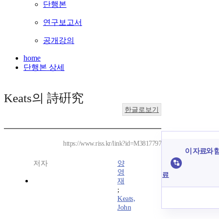
단행본
연구보고서
공개강의
home
단행본 상세
Keats의 詩硏究
한글로보기
https://www.riss.kr/link?id=M3817797
이 자료와 함
저자
양
영
료
재
;
Keats,
John