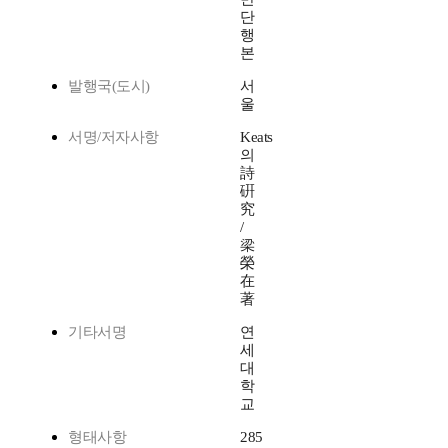
단
행
본
발행국(도시)
서
울
서명/저자사항
Keats
의
詩
硏
究
/
梁
榮
在
著
기타서명
연
세
대
학
교
형태사항
285