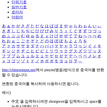
단위기호
일반기호
로마자
아랍어
あ
ぁ
か
が
さ
ざ
た
だ
な
は
ば
ぱ
ま
や
ゃ
ら
わ
ゎ
ん
い
ぃ
き
ぎ
し
じ
ち
ぢ
に
ひ
び
ぴ
み
り
う
ぅ
く
ぐ
す
ず
つ
づ
っ
ぬ
ふ
ぶ
ぷ
む
ゆ
ゅ
る
え
ぇ
け
げ
せ
ぜ
て
で
ね
へ
べ
ぺ
め
れ
お
ぉ
こ
ご
そ
ぞ
と
ど
の
ほ
ぼ
ぽ
も
よ
ょ
ろ
を
ア
ァ
カ
サ
ザ
タ
ダ
ナ
ハ
バ
パ
マ
ヤ
ャ
ラ
ワ
ヮ
ン
イ
ィ
キ
ギ
シ
ジ
チ
ヂ
ニ
ヒ
ビ
ピ
ミ
リ
ウ
ゥ
ク
グ
ス
ズ
ツ
ヅ
ッ
ヌ
フ
ブ
プ
ム
ユ
ュ
ル
エ
ェ
ケ
ゲ
セ
ゼ
テ
デ
ヘ
ベ
ペ
メ
レ
オ
ォ
コ
ゴ
ソ
ゾ
ト
ド
ノ
ホ
ボ
ポ
モ
ヨ
ョ
ロ
ヲ
―
http://chineseinput.net/
에서 pinyin(병음)방식으로 중국어를 변환
할 수 있습니다.
변환된 중국어를 복사하여 사용하시면 됩니다.
예시)
中文 을 입력하시려면
zhongwen
을 입력하시고 space를
누르시면됩니다.