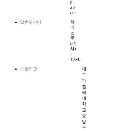
p.;
26
cm.
일반주기명
학
위
논
문
(석
사)
-
1964.
소장기관
대
구
가
톨
릭
대
학
교
중
앙
도