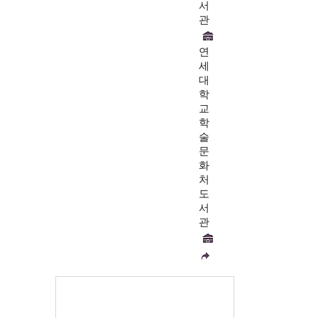
서
관
연
세
대
학
교
학
술
문
화
처
도
서
관