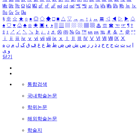
㎒
㎓
㎔
Ω
㏀
㏁
㎊
㎋
㎌
㏖
㏅
㎭
㎮
㎯
㏛
㎩
㎪
㎫
㎬
㏝
㏐
㏓
㏃
㏉
㏜
㏆
§
※
☆
★
○
●
◎
◇
◆
□
■
△
▽
→
←
↑
↓
↔
〓
◁
◀
▷
▶
♤
♠
♡
♥
♧
♣
⊙
◈
▣
◐
◑
▒
▤
▥
▨
▧
▦
▩
♨
☏
☎
☜
☞
¶
†
‡
↕
↗
↙
↖
↘
♭
♩
♪
♬
㉿
㈜
№
㏇
™
㏂
㏘
℡
＃
＆
＊
＠
ª
º
ⅰ
ⅱ
ⅲ
ⅳ
ⅴ
ⅵ
ⅶ
ⅷ
ⅸ
ⅹ
Ⅰ
Ⅱ
Ⅲ
Ⅳ
Ⅴ
Ⅵ
Ⅶ
Ⅷ
Ⅸ
Ⅹ
ا
ب
ت
ث
ج
ح
خ
د
ذ
ر
ز
س
ش
ص
ض
ط
ظ
ع
غ
ف
ق
ک
ل
م
ن
ه
و
ی
닫기
통합검색
국내학술논문
학위논문
해외학술논문
학술지