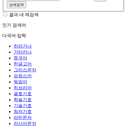
상세검색
결과 내 재검색
인기 검색어
다국어 입력
히라가나
가타카나
중국어
한글고어
그리스문자
프랑스어
독일어
히브리어
괄호기호
학술기호
기술기호
첨자기호
라틴문자
러시아문자