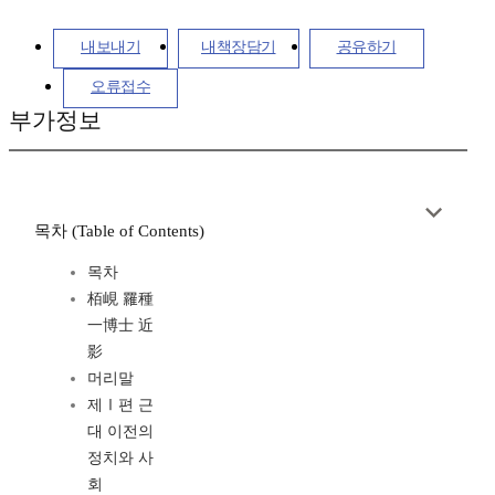
내보내기
내책장담기
공유하기
오류접수
부가정보
목차 (Table of Contents)
목차
栢峴 羅種
一博士 近
影
머리말
제Ⅰ편 근
대 이전의
정치와 사
회