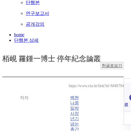
단행본
연구보고서
공개강의
home
단행본 상세
栢峴 羅鍾一博士 停年紀念論叢
한글로보기
https://www.riss.kr/link?id=M49794
저자
백현
나종
료
일박
사정
년기
념논
총간