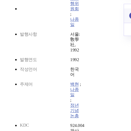
행위
원회
;
나종
일
발행사항
서울:
敎學
社,
1992
발행연도
1992
작성언어
한국
어
주제어
백현
;
나종
일
;
정년
기념
논총
KDC
924.004
판사