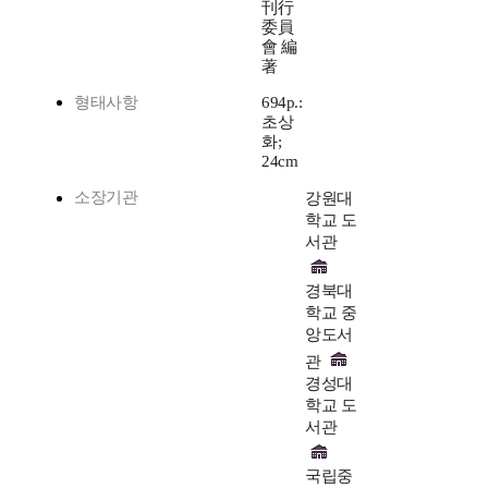
刊行
委員
會 編
著
형태사항
694p.:
초상
화;
24cm
소장기관
강원대
학교 도
서관
경북대
학교 중
앙도서
관
경성대
학교 도
서관
국립중