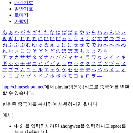
단위기호
일반기호
로마자
아랍어
あ
ぁ
か
が
さ
ざ
た
だ
な
は
ば
ぱ
ま
や
ゃ
ら
わ
ゎ
ん
い
ぃ
き
ぎ
し
じ
ち
ぢ
に
ひ
び
ぴ
み
り
う
ぅ
く
ぐ
す
ず
つ
づ
っ
ぬ
ふ
ぶ
ぷ
む
ゆ
ゅ
る
え
ぇ
け
げ
せ
ぜ
て
で
ね
へ
べ
ぺ
め
れ
お
ぉ
こ
ご
そ
ぞ
と
ど
の
ほ
ぼ
ぽ
も
よ
ょ
ろ
を
ア
ァ
カ
サ
ザ
タ
ダ
ナ
ハ
バ
パ
マ
ヤ
ャ
ラ
ワ
ヮ
ン
イ
ィ
キ
ギ
シ
ジ
チ
ヂ
ニ
ヒ
ビ
ピ
ミ
リ
ウ
ゥ
ク
グ
ス
ズ
ツ
ヅ
ッ
ヌ
フ
ブ
プ
ム
ユ
ュ
ル
エ
ェ
ケ
ゲ
セ
ゼ
テ
デ
ヘ
ベ
ペ
メ
レ
オ
ォ
コ
ゴ
ソ
ゾ
ト
ド
ノ
ホ
ボ
ポ
モ
ヨ
ョ
ロ
ヲ
―
http://chineseinput.net/
에서 pinyin(병음)방식으로 중국어를 변환
할 수 있습니다.
변환된 중국어를 복사하여 사용하시면 됩니다.
예시)
中文 을 입력하시려면
zhongwen
을 입력하시고 space를
누르시면됩니다.