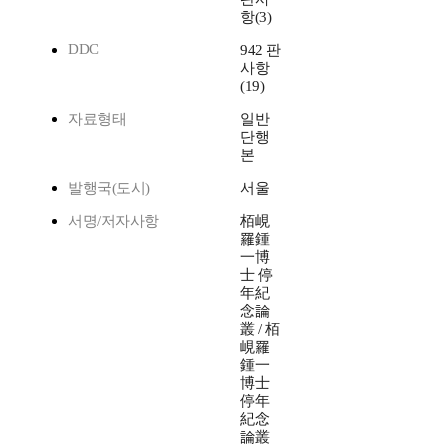
항(3)
DDC
942 판
사항
(19)
자료형태
일반
단행
본
발행국(도시)
서울
서명/저자사항
栢峴
羅鍾
一博
士 停
年紀
念論
叢 / 栢
峴羅
鍾一
博士
停年
紀念
論叢