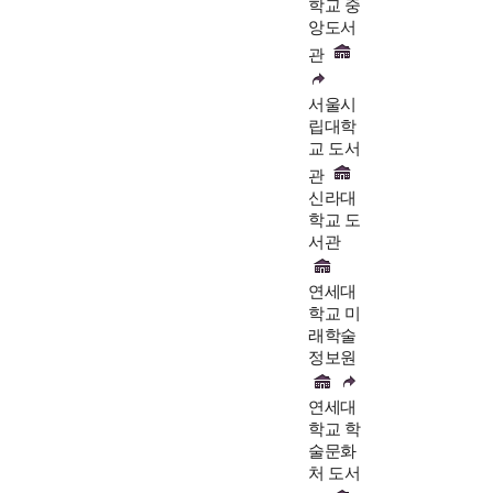
학교 중
앙도서
관
서울시
립대학
교 도서
관
신라대
학교 도
서관
연세대
학교 미
래학술
정보원
연세대
학교 학
술문화
처 도서