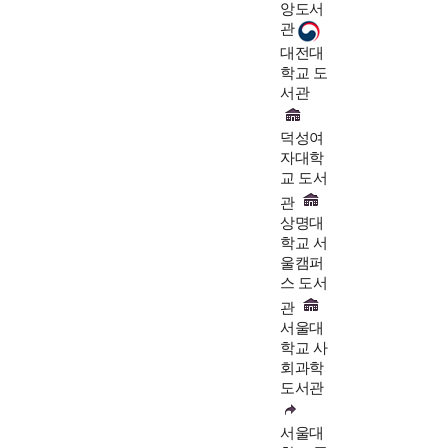
앙도서
관
대전대
학교 도
서관
덕성여
자대학
교 도서
관
상명대
학교 서
울캠퍼
스 도서
관
서울대
학교 사
회과학
도서관
서울대