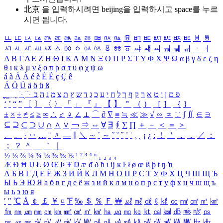
北京 을 입력하시려면
beijing
을 입력하시고 space를 누르
시면 됩니다.
ㅥ
ㅦ
ㅧ
ㅨ
ㅩ
ㅪ
ㅫ
ㅬ
ㅭ
ㅮ
ㅯ
ㅰ
ㅱ
ㅲ
ㅳ
ㅴ
ㅵ
ㅶ
ㅷ
ㅸ
ㅹ
ㅺ
ㅻ
ㅼ
ㅽ
ㅾ
ㅿ
ㆀ
ㆁ
ㆂ
ㆃ
ㆄ
ㆅ
ㆆ
ㆇ
ㆈ
ㆉ
ㆊ
ㆋ
ㆌ
ㆍ
ㆎ
Α
Β
Γ
Δ
Ε
Ζ
Η
Θ
Ι
Κ
Λ
Μ
Ν
Ξ
Ο
Π
Ρ
Σ
Τ
Υ
Φ
Χ
Ψ
Ω
α
β
γ
δ
ε
ζ
η
θ
ι
κ
λ
μ
ν
ξ
ο
π
ρ
σ
τ
υ
φ
χ
ψ
ω
á
à
Á
À
é
è
É
È
ç
Ç
ê
Ä
Ö
Ü
ä
ö
ü
ß
ְ
ֳ
ֲ
ֱ
ָ
ַ
ֵ
ֶ
ִ
ֹ
ּ
ֻ
ׂ
ׁ
ּ
ב
ה
נ
מ
צ
ת
ץ
ש
ד
ג
כ
ע
י
ח
ל
ך
ף
ק
ר
א
ט
ו
ן
ם
פ
‘
’
“
”
〔
〕
〈
〉
「
」
『
』
【
】
＂
（
）
［
］
｛
｝
±
×
÷
≠
≤
≥
∞
∴
♂
♀
∠
⊥
⌒
∂
∇
≡
≒
≪
≫
√
∽
∝
∵
∫
∬
∈
∋
⊆
⊇
⊂
⊃
∪
∩
∧
∨
￢
⇒
⇔
∀
∃
∮
∑
∏
＋
－
＜
＝
＞
、
。
·
‥
…
¨
〃
―
∥
＼
∼
´
～
ˇ
˘
˝
˚
˙
¸
˛
¡
¿
ː
！
＇
，
．
／
：
；
？
＾
＿
｀
｜
½
⅓
⅔
¼
¾
⅛
⅜
⅝
⅞
¹
²
³
⁴
ⁿ
₁
₂
₃
₄
Æ
Ð
Ħ
Ĳ
Ł
Ø
Œ
Þ
Ŧ
Ŋ
æ
đ
ð
ħ
ı
ĳ
ĸ
ŀ
ł
ø
œ
ß
þ
ŧ
ŋ
ŉ
А
Б
В
Г
Д
Е
Ё
Ж
З
И
Й
К
Л
М
Н
О
П
Р
С
Т
У
Ф
Х
Ц
Ч
Ш
Щ
Ъ
Ы
Ь
Э
Ю
Я
а
б
в
г
д
е
ё
ж
з
и
й
к
л
м
н
о
п
р
с
т
у
ф
х
ц
ч
ш
щ
ъ
ы
ь
э
ю
я
′
″
℃
Å
￠
￡
￥
¤
℉
‰
＄
％
Ｆ
￦
㎕
㎖
㎗
ℓ
㎘
㏄
㎣
㎤
㎥
㎦
㎙
㎚
㎛
㎜
㎝
㎞
㎟
㎠
㎡
㎢
㏊
㎍
㎎
㎏
㏏
㎈
㎉
㏈
㎧
㎨
㎰
㎱
㎲
㎳
㎴
㎵
㎶
㎷
㎸
㎹
㎀
㎁
㎂
㎃
㎄
㎺
㎻
㎽
㎾
㎿
㎐
㎑