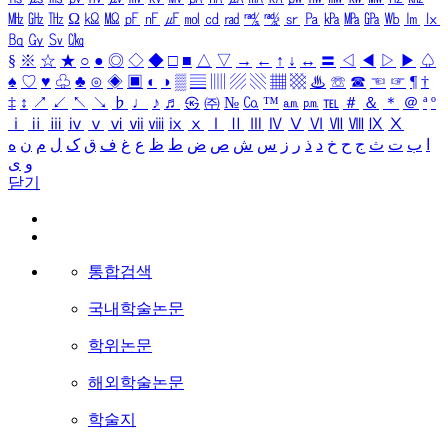
㎒
㎓
㎔
Ω
㏀
㏁
㎊
㎋
㎌
㏖
㏅
㎭
㎮
㎯
㏛
㎩
㎪
㎫
㎬
㏝
㏐
㏓
㏃
㏉
㏜
㏆
§
※
☆
★
○
●
◎
◇
◆
□
■
△
▽
→
←
↑
↓
↔
〓
◁
◀
▷
▶
♤
♠
♡
♥
♧
♣
⊙
◈
▣
◐
◑
▒
▤
▥
▨
▧
▦
▩
♨
☏
☎
☜
☞
¶
†
‡
↕
↗
↙
↖
↘
♭
♩
♪
♬
㉿
㈜
№
㏇
™
㏂
㏘
℡
＃
＆
＊
＠
ª
º
ⅰ
ⅱ
ⅲ
ⅳ
ⅴ
ⅵ
ⅶ
ⅷ
ⅸ
ⅹ
Ⅰ
Ⅱ
Ⅲ
Ⅳ
Ⅴ
Ⅵ
Ⅶ
Ⅷ
Ⅸ
Ⅹ
ا
ب
ت
ث
ج
ح
خ
د
ذ
ر
ز
س
ش
ص
ض
ط
ظ
ع
غ
ف
ق
ک
ل
م
ن
ه
و
ی
닫기
통합검색
국내학술논문
학위논문
해외학술논문
학술지