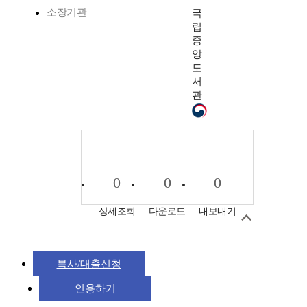
소장기관
국
립
중
앙
도
서
관
0
0
0
상세조회
다운로드
내보내기
복사/대출신청
인용하기