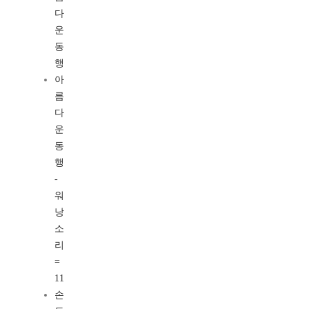
다
운
동
행
아
름
다
운
동
행
-
워
낭
소
리
=
11
손