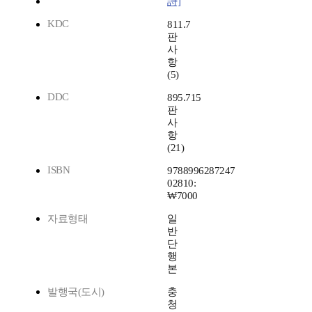
詩]
KDC
811.7
판
사
항
(5)
DDC
895.715
판
사
항
(21)
ISBN
9788996287247
02810:
₩7000
자료형태
일
반
단
행
본
발행국(도시)
충
청