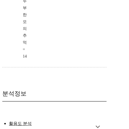
두
부
한
모
의
추
억
=
14
분석정보
활용도 분석