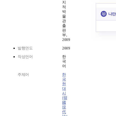
지
적
박
나만
물
관
출
판
부,
2009
발행연도
2009
작성언어
한
국
어
주제어
한
국
현
대
시
[韓
國
現
代