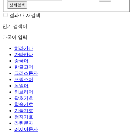
상세검색
결과 내 재검색
인기 검색어
다국어 입력
히라가나
가타카나
중국어
한글고어
그리스문자
프랑스어
독일어
히브리어
괄호기호
학술기호
기술기호
첨자기호
라틴문자
러시아문자