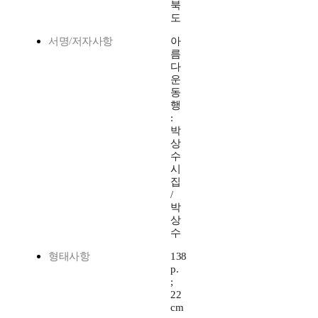
북
도
서명/저자사항
아
름
다
운
동
행
:
박
상
수
시
집
/
박
상
수
형태사항
138
p.
;
22
cm