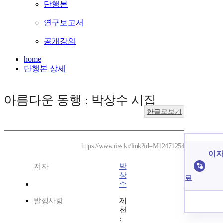
단행본
연구보고서
공개강의
home
단행본 상세
아름다운 동행 : 박상수 시집
한글로보기
https://www.riss.kr/link?id=M12471254
이 자
저자
박
상
료
수
발행사항
제
천
: