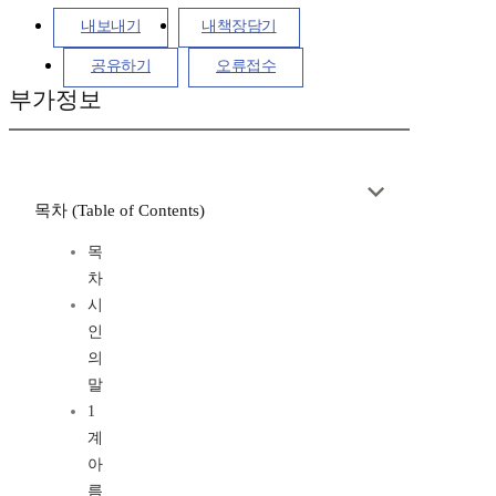
내보내기
내책장담기
공유하기
오류접수
부가정보
목차 (Table of Contents)
목
차
시
인
의
말
1
계
아
름