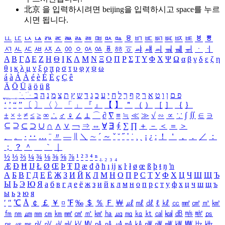
北京 을 입력하시려면
beijing
을 입력하시고 space를 누르
시면 됩니다.
ㅥ
ㅦ
ㅧ
ㅨ
ㅩ
ㅪ
ㅫ
ㅬ
ㅭ
ㅮ
ㅯ
ㅰ
ㅱ
ㅲ
ㅳ
ㅴ
ㅵ
ㅶ
ㅷ
ㅸ
ㅹ
ㅺ
ㅻ
ㅼ
ㅽ
ㅾ
ㅿ
ㆀ
ㆁ
ㆂ
ㆃ
ㆄ
ㆅ
ㆆ
ㆇ
ㆈ
ㆉ
ㆊ
ㆋ
ㆌ
ㆍ
ㆎ
Α
Β
Γ
Δ
Ε
Ζ
Η
Θ
Ι
Κ
Λ
Μ
Ν
Ξ
Ο
Π
Ρ
Σ
Τ
Υ
Φ
Χ
Ψ
Ω
α
β
γ
δ
ε
ζ
η
θ
ι
κ
λ
μ
ν
ξ
ο
π
ρ
σ
τ
υ
φ
χ
ψ
ω
á
à
Á
À
é
è
É
È
ç
Ç
ê
Ä
Ö
Ü
ä
ö
ü
ß
ְ
ֳ
ֲ
ֱ
ָ
ַ
ֵ
ֶ
ִ
ֹ
ּ
ֻ
ׂ
ׁ
ּ
ב
ה
נ
מ
צ
ת
ץ
ש
ד
ג
כ
ע
י
ח
ל
ך
ף
ק
ר
א
ט
ו
ן
ם
פ
‘
’
“
”
〔
〕
〈
〉
「
」
『
』
【
】
＂
（
）
［
］
｛
｝
±
×
÷
≠
≤
≥
∞
∴
♂
♀
∠
⊥
⌒
∂
∇
≡
≒
≪
≫
√
∽
∝
∵
∫
∬
∈
∋
⊆
⊇
⊂
⊃
∪
∩
∧
∨
￢
⇒
⇔
∀
∃
∮
∑
∏
＋
－
＜
＝
＞
、
。
·
‥
…
¨
〃
―
∥
＼
∼
´
～
ˇ
˘
˝
˚
˙
¸
˛
¡
¿
ː
！
＇
，
．
／
：
；
？
＾
＿
｀
｜
½
⅓
⅔
¼
¾
⅛
⅜
⅝
⅞
¹
²
³
⁴
ⁿ
₁
₂
₃
₄
Æ
Ð
Ħ
Ĳ
Ł
Ø
Œ
Þ
Ŧ
Ŋ
æ
đ
ð
ħ
ı
ĳ
ĸ
ŀ
ł
ø
œ
ß
þ
ŧ
ŋ
ŉ
А
Б
В
Г
Д
Е
Ё
Ж
З
И
Й
К
Л
М
Н
О
П
Р
С
Т
У
Ф
Х
Ц
Ч
Ш
Щ
Ъ
Ы
Ь
Э
Ю
Я
а
б
в
г
д
е
ё
ж
з
и
й
к
л
м
н
о
п
р
с
т
у
ф
х
ц
ч
ш
щ
ъ
ы
ь
э
ю
я
′
″
℃
Å
￠
￡
￥
¤
℉
‰
＄
％
Ｆ
￦
㎕
㎖
㎗
ℓ
㎘
㏄
㎣
㎤
㎥
㎦
㎙
㎚
㎛
㎜
㎝
㎞
㎟
㎠
㎡
㎢
㏊
㎍
㎎
㎏
㏏
㎈
㎉
㏈
㎧
㎨
㎰
㎱
㎲
㎳
㎴
㎵
㎶
㎷
㎸
㎹
㎀
㎁
㎂
㎃
㎄
㎺
㎻
㎽
㎾
㎿
㎐
㎑