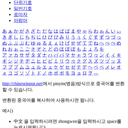
단위기호
일반기호
로마자
아랍어
あ
ぁ
か
が
さ
ざ
た
だ
な
は
ば
ぱ
ま
や
ゃ
ら
わ
ゎ
ん
い
ぃ
き
ぎ
し
じ
ち
ぢ
に
ひ
び
ぴ
み
り
う
ぅ
く
ぐ
す
ず
つ
づ
っ
ぬ
ふ
ぶ
ぷ
む
ゆ
ゅ
る
え
ぇ
け
げ
せ
ぜ
て
で
ね
へ
べ
ぺ
め
れ
お
ぉ
こ
ご
そ
ぞ
と
ど
の
ほ
ぼ
ぽ
も
よ
ょ
ろ
を
ア
ァ
カ
サ
ザ
タ
ダ
ナ
ハ
バ
パ
マ
ヤ
ャ
ラ
ワ
ヮ
ン
イ
ィ
キ
ギ
シ
ジ
チ
ヂ
ニ
ヒ
ビ
ピ
ミ
リ
ウ
ゥ
ク
グ
ス
ズ
ツ
ヅ
ッ
ヌ
フ
ブ
プ
ム
ユ
ュ
ル
エ
ェ
ケ
ゲ
セ
ゼ
テ
デ
ヘ
ベ
ペ
メ
レ
オ
ォ
コ
ゴ
ソ
ゾ
ト
ド
ノ
ホ
ボ
ポ
モ
ヨ
ョ
ロ
ヲ
―
http://chineseinput.net/
에서 pinyin(병음)방식으로 중국어를 변환
할 수 있습니다.
변환된 중국어를 복사하여 사용하시면 됩니다.
예시)
中文 을 입력하시려면
zhongwen
을 입력하시고 space를
누르시면됩니다.