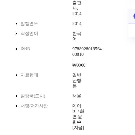
출판
사,
2014
발행연도
2014
작성언어
한국
어
ISBN
9788928019564
03810
:
₩9000
자료형태
일반
단행
본
발행국(도시)
서울
서명/저자사항
메이
비 / 화
연 윤
희수
[지음]