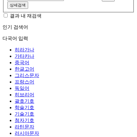
상세검색
결과 내 재검색
인기 검색어
다국어 입력
히라가나
가타카나
중국어
한글고어
그리스문자
프랑스어
독일어
히브리어
괄호기호
학술기호
기술기호
첨자기호
라틴문자
러시아문자