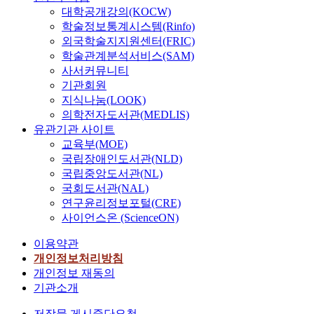
대학공개강의(KOCW)
학술정보통계시스템(Rinfo)
외국학술지지원센터(FRIC)
학술관계분석서비스(SAM)
사서커뮤니티
기관회원
지식나눔(LOOK)
의학전자도서관(MEDLIS)
유관기관 사이트
교육부(MOE)
국립장애인도서관(NLD)
국립중앙도서관(NL)
국회도서관(NAL)
연구윤리정보포털(CRE)
사이언스온 (ScienceON)
이용약관
개인정보처리방침
개인정보 재동의
기관소개
저작물 게시중단요청