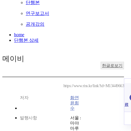
단행본
연구보고서
공개강의
home
단행본 상세
메이비
한글로보기
https://www.riss.kr/link?id=M13449663
저자
화연
윤희
료
수
발행사항
서울 :
마야
마루