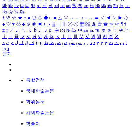
㎒
㎓
㎔
Ω
㏀
㏁
㎊
㎋
㎌
㏖
㏅
㎭
㎮
㎯
㏛
㎩
㎪
㎫
㎬
㏝
㏐
㏓
㏃
㏉
㏜
㏆
§
※
☆
★
○
●
◎
◇
◆
□
■
△
▽
→
←
↑
↓
↔
〓
◁
◀
▷
▶
♤
♠
♡
♥
♧
♣
⊙
◈
▣
◐
◑
▒
▤
▥
▨
▧
▦
▩
♨
☏
☎
☜
☞
¶
†
‡
↕
↗
↙
↖
↘
♭
♩
♪
♬
㉿
㈜
№
㏇
™
㏂
㏘
℡
＃
＆
＊
＠
ª
º
ⅰ
ⅱ
ⅲ
ⅳ
ⅴ
ⅵ
ⅶ
ⅷ
ⅸ
ⅹ
Ⅰ
Ⅱ
Ⅲ
Ⅳ
Ⅴ
Ⅵ
Ⅶ
Ⅷ
Ⅸ
Ⅹ
ا
ب
ت
ث
ج
ح
خ
د
ذ
ر
ز
س
ش
ص
ض
ط
ظ
ع
غ
ف
ق
ک
ل
م
ن
ه
و
ی
닫기
통합검색
국내학술논문
학위논문
해외학술논문
학술지