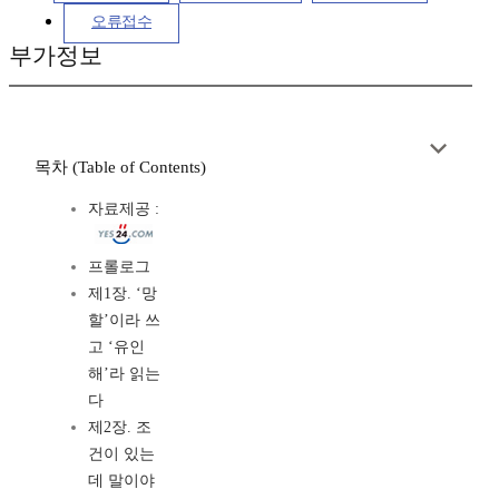
오류접수
부가정보
목차 (Table of Contents)
자료제공 :
프롤로그
제1장. ‘망
할’이라 쓰
고 ‘유인
해’라 읽는
다
제2장. 조
건이 있는
데 말이야