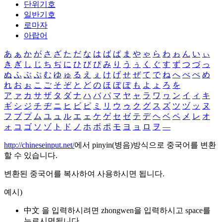
단위기호
일반기호
로마자
아랍어
あ
ぁ
か
が
さ
ざ
た
だ
な
は
ば
ぱ
ま
や
ゃ
ら
わ
ゎ
ん
い
ぃ
き
ぎ
し
じ
ち
ぢ
に
ひ
び
ぴ
み
り
う
ぅ
く
ぐ
す
ず
つ
づ
っ
ぬ
ふ
ぶ
ぷ
む
ゆ
ゅ
る
え
ぇ
け
げ
せ
ぜ
て
で
ね
へ
べ
ぺ
め
れ
お
ぉ
こ
ご
そ
ぞ
と
ど
の
ほ
ぼ
ぽ
も
よ
ょ
ろ
を
ア
ァ
カ
サ
ザ
タ
ダ
ナ
ハ
バ
パ
マ
ヤ
ャ
ラ
ワ
ヮ
ン
イ
ィ
キ
ギ
シ
ジ
チ
ヂ
ニ
ヒ
ビ
ピ
ミ
リ
ウ
ゥ
ク
グ
ス
ズ
ツ
ヅ
ッ
ヌ
フ
ブ
プ
ム
ユ
ュ
ル
エ
ェ
ケ
ゲ
セ
ゼ
テ
デ
ヘ
ベ
ペ
メ
レ
オ
ォ
コ
ゴ
ソ
ゾ
ト
ド
ノ
ホ
ボ
ポ
モ
ヨ
ョ
ロ
ヲ
―
http://chineseinput.net/
에서 pinyin(병음)방식으로 중국어를 변환
할 수 있습니다.
변환된 중국어를 복사하여 사용하시면 됩니다.
예시)
中文 을 입력하시려면
zhongwen
을 입력하시고 space를
누르시면됩니다.