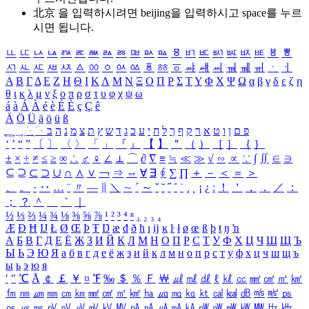
北京 을 입력하시려면
beijing
을 입력하시고 space를 누르
시면 됩니다.
ㅥ
ㅦ
ㅧ
ㅨ
ㅩ
ㅪ
ㅫ
ㅬ
ㅭ
ㅮ
ㅯ
ㅰ
ㅱ
ㅲ
ㅳ
ㅴ
ㅵ
ㅶ
ㅷ
ㅸ
ㅹ
ㅺ
ㅻ
ㅼ
ㅽ
ㅾ
ㅿ
ㆀ
ㆁ
ㆂ
ㆃ
ㆄ
ㆅ
ㆆ
ㆇ
ㆈ
ㆉ
ㆊ
ㆋ
ㆌ
ㆍ
ㆎ
Α
Β
Γ
Δ
Ε
Ζ
Η
Θ
Ι
Κ
Λ
Μ
Ν
Ξ
Ο
Π
Ρ
Σ
Τ
Υ
Φ
Χ
Ψ
Ω
α
β
γ
δ
ε
ζ
η
θ
ι
κ
λ
μ
ν
ξ
ο
π
ρ
σ
τ
υ
φ
χ
ψ
ω
á
à
Á
À
é
è
É
È
ç
Ç
ê
Ä
Ö
Ü
ä
ö
ü
ß
ְ
ֳ
ֲ
ֱ
ָ
ַ
ֵ
ֶ
ִ
ֹ
ּ
ֻ
ׂ
ׁ
ּ
ב
ה
נ
מ
צ
ת
ץ
ש
ד
ג
כ
ע
י
ח
ל
ך
ף
ק
ר
א
ט
ו
ן
ם
פ
‘
’
“
”
〔
〕
〈
〉
「
」
『
』
【
】
＂
（
）
［
］
｛
｝
±
×
÷
≠
≤
≥
∞
∴
♂
♀
∠
⊥
⌒
∂
∇
≡
≒
≪
≫
√
∽
∝
∵
∫
∬
∈
∋
⊆
⊇
⊂
⊃
∪
∩
∧
∨
￢
⇒
⇔
∀
∃
∮
∑
∏
＋
－
＜
＝
＞
、
。
·
‥
…
¨
〃
―
∥
＼
∼
´
～
ˇ
˘
˝
˚
˙
¸
˛
¡
¿
ː
！
＇
，
．
／
：
；
？
＾
＿
｀
｜
½
⅓
⅔
¼
¾
⅛
⅜
⅝
⅞
¹
²
³
⁴
ⁿ
₁
₂
₃
₄
Æ
Ð
Ħ
Ĳ
Ł
Ø
Œ
Þ
Ŧ
Ŋ
æ
đ
ð
ħ
ı
ĳ
ĸ
ŀ
ł
ø
œ
ß
þ
ŧ
ŋ
ŉ
А
Б
В
Г
Д
Е
Ё
Ж
З
И
Й
К
Л
М
Н
О
П
Р
С
Т
У
Ф
Х
Ц
Ч
Ш
Щ
Ъ
Ы
Ь
Э
Ю
Я
а
б
в
г
д
е
ё
ж
з
и
й
к
л
м
н
о
п
р
с
т
у
ф
х
ц
ч
ш
щ
ъ
ы
ь
э
ю
я
′
″
℃
Å
￠
￡
￥
¤
℉
‰
＄
％
Ｆ
￦
㎕
㎖
㎗
ℓ
㎘
㏄
㎣
㎤
㎥
㎦
㎙
㎚
㎛
㎜
㎝
㎞
㎟
㎠
㎡
㎢
㏊
㎍
㎎
㎏
㏏
㎈
㎉
㏈
㎧
㎨
㎰
㎱
㎲
㎳
㎴
㎵
㎶
㎷
㎸
㎹
㎀
㎁
㎂
㎃
㎄
㎺
㎻
㎽
㎾
㎿
㎐
㎑