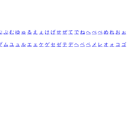
ぶ
ぷ
む
ゆ
ゅ
る
え
ぇ
け
げ
せ
ぜ
て
で
ね
へ
べ
ぺ
め
れ
お
ぉ
プ
ム
ユ
ュ
ル
エ
ェ
ケ
ゲ
セ
ゼ
テ
デ
ヘ
ベ
ペ
メ
レ
オ
ォ
コ
ゴ