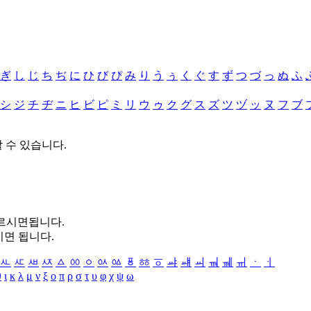
ぎ
し
じ
ち
ぢ
に
ひ
び
ぴ
み
り
う
ぅ
く
ぐ
す
ず
つ
づ
っ
ぬ
ふ
シ
ジ
チ
ヂ
ニ
ヒ
ビ
ピ
ミ
リ
ウ
ゥ
ク
グ
ス
ズ
ツ
ヅ
ッ
ヌ
フ
ブ
할 수 있습니다.
누르시면됩니다.
시면 됩니다.
ㅻ
ㅼ
ㅽ
ㅾ
ㅿ
ㆀ
ㆁ
ㆂ
ㆃ
ㆄ
ㆅ
ㆆ
ㆇ
ㆈ
ㆉ
ㆊ
ㆋ
ㆌ
ㆍ
ㆎ
θ
ι
κ
λ
μ
ν
ξ
ο
π
ρ
σ
τ
υ
φ
χ
ψ
ω