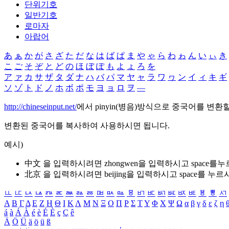
단위기호
일반기호
로마자
아랍어
あ
ぁ
か
が
さ
ざ
た
だ
な
は
ば
ぱ
ま
や
ゃ
ら
わ
ゎ
ん
い
ぃ
き
こ
ご
そ
ぞ
と
ど
の
ほ
ぼ
ぽ
も
よ
ょ
ろ
を
ア
ァ
カ
サ
ザ
タ
ダ
ナ
ハ
バ
パ
マ
ヤ
ャ
ラ
ワ
ヮ
ン
イ
ィ
キ
ギ
ソ
ゾ
ト
ド
ノ
ホ
ボ
ポ
モ
ヨ
ョ
ロ
ヲ
―
http://chineseinput.net/
에서 pinyin(병음)방식으로 중국어를 변환
변환된 중국어를 복사하여 사용하시면 됩니다.
예시)
中文 을 입력하시려면
zhongwen
을 입력하시고 space를
北京 을 입력하시려면
beijing
을 입력하시고 space를 누르
ㅥ
ㅦ
ㅧ
ㅨ
ㅩ
ㅪ
ㅫ
ㅬ
ㅭ
ㅮ
ㅯ
ㅰ
ㅱ
ㅲ
ㅳ
ㅴ
ㅵ
ㅶ
ㅷ
ㅸ
ㅹ
ㅺ
Α
Β
Γ
Δ
Ε
Ζ
Η
Θ
Ι
Κ
Λ
Μ
Ν
Ξ
Ο
Π
Ρ
Σ
Τ
Υ
Φ
Χ
Ψ
Ω
α
β
γ
δ
ε
ζ
η
á
à
Á
À
é
è
É
È
ç
Ç
ê
Ä
Ö
Ü
ä
ö
ü
ß