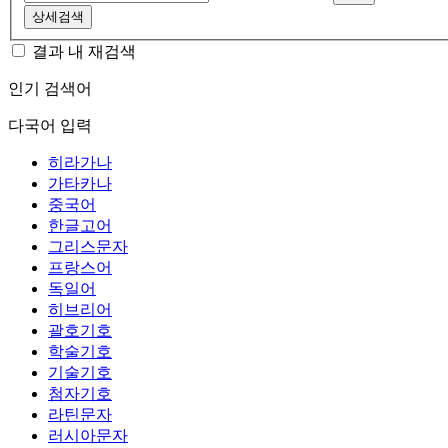
상세검색
결과 내 재검색
인기 검색어
다국어 입력
히라가나
가타카나
중국어
한글고어
그리스문자
프랑스어
독일어
히브리어
괄호기호
학술기호
기술기호
첨자기호
라틴문자
러시아문자