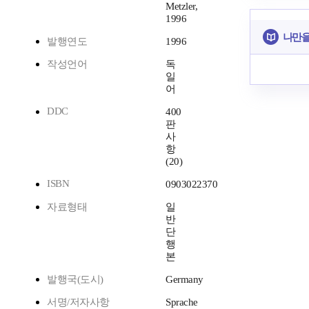
Metzler,
1996
나만을
발행연도
1996
작성언어
독
일
어
DDC
400
판
사
항
(20)
ISBN
0903022370
자료형태
일
반
단
행
본
발행국(도시)
Germany
서명/저자사항
Sprache