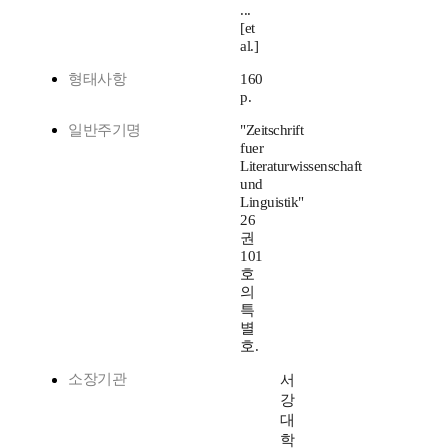
...
[et
al.]
형태사항
160
p.
일반주기명
"Zeitschrift
fuer
Literaturwissenschaft
und
Linguistik"
26
권
101
호
의
특
별
호.
소장기관
서
강
대
학