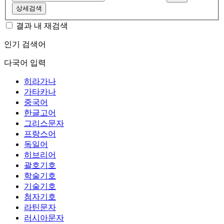
상세검색
결과 내 재검색
인기 검색어
다국어 입력
히라가나
가타카나
중국어
한글고어
그리스문자
프랑스어
독일어
히브리어
괄호기호
학술기호
기술기호
첨자기호
라틴문자
러시아문자