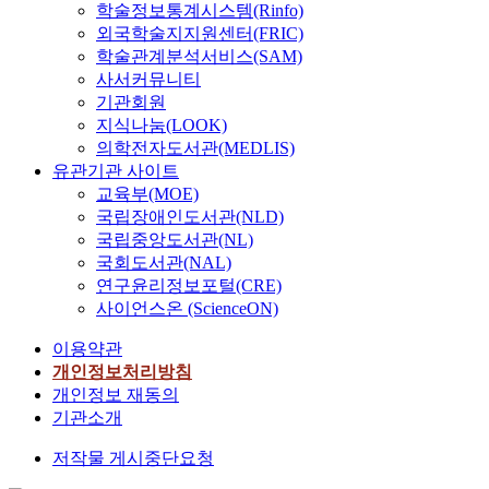
학술정보통계시스템(Rinfo)
외국학술지지원센터(FRIC)
학술관계분석서비스(SAM)
사서커뮤니티
기관회원
지식나눔(LOOK)
의학전자도서관(MEDLIS)
유관기관 사이트
교육부(MOE)
국립장애인도서관(NLD)
국립중앙도서관(NL)
국회도서관(NAL)
연구윤리정보포털(CRE)
사이언스온 (ScienceON)
이용약관
개인정보처리방침
개인정보 재동의
기관소개
저작물 게시중단요청