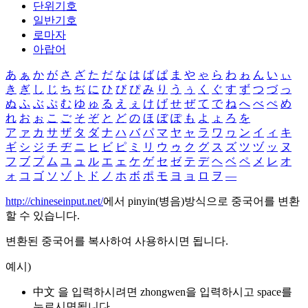
단위기호
일반기호
로마자
아랍어
あ
ぁ
か
が
さ
ざ
た
だ
な
は
ば
ぱ
ま
や
ゃ
ら
わ
ゎ
ん
い
ぃ
き
ぎ
し
じ
ち
ぢ
に
ひ
び
ぴ
み
り
う
ぅ
く
ぐ
す
ず
つ
づ
っ
ぬ
ふ
ぶ
ぷ
む
ゆ
ゅ
る
え
ぇ
け
げ
せ
ぜ
て
で
ね
へ
べ
ぺ
め
れ
お
ぉ
こ
ご
そ
ぞ
と
ど
の
ほ
ぼ
ぽ
も
よ
ょ
ろ
を
ア
ァ
カ
サ
ザ
タ
ダ
ナ
ハ
バ
パ
マ
ヤ
ャ
ラ
ワ
ヮ
ン
イ
ィ
キ
ギ
シ
ジ
チ
ヂ
ニ
ヒ
ビ
ピ
ミ
リ
ウ
ゥ
ク
グ
ス
ズ
ツ
ヅ
ッ
ヌ
フ
ブ
プ
ム
ユ
ュ
ル
エ
ェ
ケ
ゲ
セ
ゼ
テ
デ
ヘ
ベ
ペ
メ
レ
オ
ォ
コ
ゴ
ソ
ゾ
ト
ド
ノ
ホ
ボ
ポ
モ
ヨ
ョ
ロ
ヲ
―
http://chineseinput.net/
에서 pinyin(병음)방식으로 중국어를 변환
할 수 있습니다.
변환된 중국어를 복사하여 사용하시면 됩니다.
예시)
中文 을 입력하시려면
zhongwen
을 입력하시고 space를
누르시면됩니다.