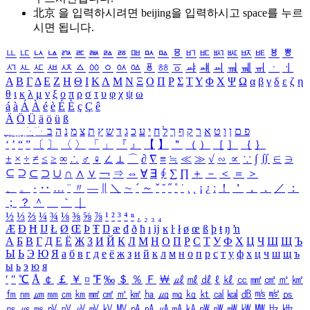
北京 을 입력하시려면
beijing
을 입력하시고 space를 누르
시면 됩니다.
ㅥ
ㅦ
ㅧ
ㅨ
ㅩ
ㅪ
ㅫ
ㅬ
ㅭ
ㅮ
ㅯ
ㅰ
ㅱ
ㅲ
ㅳ
ㅴ
ㅵ
ㅶ
ㅷ
ㅸ
ㅹ
ㅺ
ㅻ
ㅼ
ㅽ
ㅾ
ㅿ
ㆀ
ㆁ
ㆂ
ㆃ
ㆄ
ㆅ
ㆆ
ㆇ
ㆈ
ㆉ
ㆊ
ㆋ
ㆌ
ㆍ
ㆎ
Α
Β
Γ
Δ
Ε
Ζ
Η
Θ
Ι
Κ
Λ
Μ
Ν
Ξ
Ο
Π
Ρ
Σ
Τ
Υ
Φ
Χ
Ψ
Ω
α
β
γ
δ
ε
ζ
η
θ
ι
κ
λ
μ
ν
ξ
ο
π
ρ
σ
τ
υ
φ
χ
ψ
ω
á
à
Á
À
é
è
É
È
ç
Ç
ê
Ä
Ö
Ü
ä
ö
ü
ß
ְ
ֳ
ֲ
ֱ
ָ
ַ
ֵ
ֶ
ִ
ֹ
ּ
ֻ
ׂ
ׁ
ּ
ב
ה
נ
מ
צ
ת
ץ
ש
ד
ג
כ
ע
י
ח
ל
ך
ף
ק
ר
א
ט
ו
ן
ם
פ
‘
’
“
”
〔
〕
〈
〉
「
」
『
』
【
】
＂
（
）
［
］
｛
｝
±
×
÷
≠
≤
≥
∞
∴
♂
♀
∠
⊥
⌒
∂
∇
≡
≒
≪
≫
√
∽
∝
∵
∫
∬
∈
∋
⊆
⊇
⊂
⊃
∪
∩
∧
∨
￢
⇒
⇔
∀
∃
∮
∑
∏
＋
－
＜
＝
＞
、
。
·
‥
…
¨
〃
―
∥
＼
∼
´
～
ˇ
˘
˝
˚
˙
¸
˛
¡
¿
ː
！
＇
，
．
／
：
；
？
＾
＿
｀
｜
½
⅓
⅔
¼
¾
⅛
⅜
⅝
⅞
¹
²
³
⁴
ⁿ
₁
₂
₃
₄
Æ
Ð
Ħ
Ĳ
Ł
Ø
Œ
Þ
Ŧ
Ŋ
æ
đ
ð
ħ
ı
ĳ
ĸ
ŀ
ł
ø
œ
ß
þ
ŧ
ŋ
ŉ
А
Б
В
Г
Д
Е
Ё
Ж
З
И
Й
К
Л
М
Н
О
П
Р
С
Т
У
Ф
Х
Ц
Ч
Ш
Щ
Ъ
Ы
Ь
Э
Ю
Я
а
б
в
г
д
е
ё
ж
з
и
й
к
л
м
н
о
п
р
с
т
у
ф
х
ц
ч
ш
щ
ъ
ы
ь
э
ю
я
′
″
℃
Å
￠
￡
￥
¤
℉
‰
＄
％
Ｆ
￦
㎕
㎖
㎗
ℓ
㎘
㏄
㎣
㎤
㎥
㎦
㎙
㎚
㎛
㎜
㎝
㎞
㎟
㎠
㎡
㎢
㏊
㎍
㎎
㎏
㏏
㎈
㎉
㏈
㎧
㎨
㎰
㎱
㎲
㎳
㎴
㎵
㎶
㎷
㎸
㎹
㎀
㎁
㎂
㎃
㎄
㎺
㎻
㎽
㎾
㎿
㎐
㎑