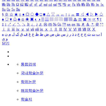
㎒
㎓
㎔
Ω
㏀
㏁
㎊
㎋
㎌
㏖
㏅
㎭
㎮
㎯
㏛
㎩
㎪
㎫
㎬
㏝
㏐
㏓
㏃
㏉
㏜
㏆
§
※
☆
★
○
●
◎
◇
◆
□
■
△
▽
→
←
↑
↓
↔
〓
◁
◀
▷
▶
♤
♠
♡
♥
♧
♣
⊙
◈
▣
◐
◑
▒
▤
▥
▨
▧
▦
▩
♨
☏
☎
☜
☞
¶
†
‡
↕
↗
↙
↖
↘
♭
♩
♪
♬
㉿
㈜
№
㏇
™
㏂
㏘
℡
＃
＆
＊
＠
ª
º
ⅰ
ⅱ
ⅲ
ⅳ
ⅴ
ⅵ
ⅶ
ⅷ
ⅸ
ⅹ
Ⅰ
Ⅱ
Ⅲ
Ⅳ
Ⅴ
Ⅵ
Ⅶ
Ⅷ
Ⅸ
Ⅹ
ا
ب
ت
ث
ج
ح
خ
د
ذ
ر
ز
س
ش
ص
ض
ط
ظ
ع
غ
ف
ق
ک
ل
م
ن
ه
و
ی
닫기
통합검색
국내학술논문
학위논문
해외학술논문
학술지