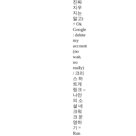
진짜
지우
지는
말고)
= Ok
Google
: delete
my
account
(no
wait.
no
really)
/ 크리
스 하
트게
링크 --
나만
의 소
셜 네
크워
크 운
영하
기 =
Run