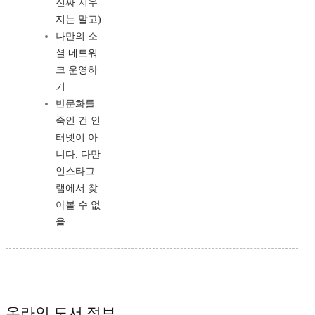
진짜 지우
지는 말고)
나만의 소
셜 네트워
크 운영하
기
반문화를
죽인 건 인
터넷이 아
니다. 다만
인스타그
램에서 찾
아볼 수 없
을
온라인 도서 정보