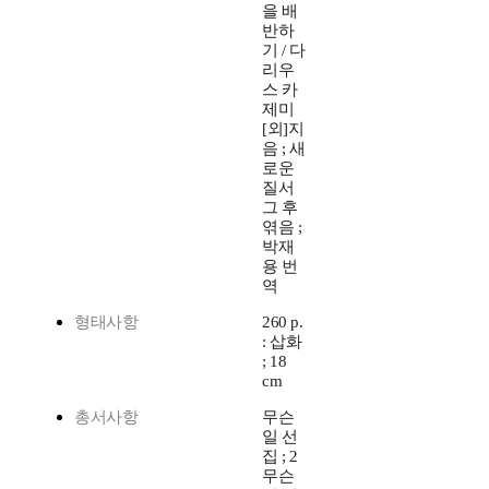
을 배
반하
기 / 다
리우
스 카
제미
[외]지
음 ; 새
로운
질서
그 후
엮음 ;
박재
용 번
역
형태사항
260 p.
: 삽화
; 18
cm
총서사항
무슨
일 선
집 ; 2
무슨