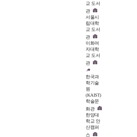
교 도서
관
서울시
립대학
교 도서
관
이화여
자대학
교 도서
관
한국과
학기술
원
(KAIST)
학술문
화관
한양대
학교 안
산캠퍼
스