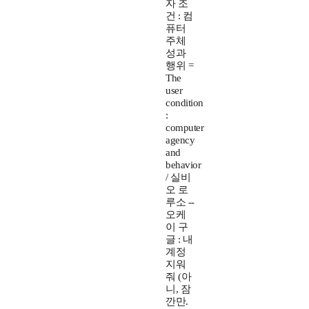
자 조
건 : 컴
퓨터
주체
성과
행위 =
The
user
condition
:
computer
agency
and
behavior
/ 실비
오 로
루소 --
오케
이 구
글 : 내
계정
지워
줘 (아
니, 잠
깐만.