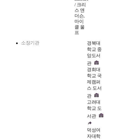
/ 크리
스 앤
더슨,
마이
클 울
프
소장기관
경북대
학교 중
앙도서
관
경희대
학교 국
제캠퍼
스 도서
관
고려대
학교 도
서관
덕성여
자대학