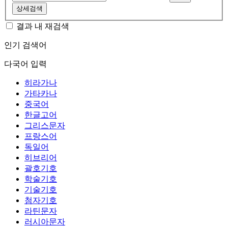
상세검색
결과 내 재검색
인기 검색어
다국어 입력
히라가나
가타카나
중국어
한글고어
그리스문자
프랑스어
독일어
히브리어
괄호기호
학술기호
기술기호
첨자기호
라틴문자
러시아문자