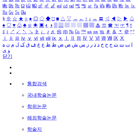
㎒
㎓
㎔
Ω
㏀
㏁
㎊
㎋
㎌
㏖
㏅
㎭
㎮
㎯
㏛
㎩
㎪
㎫
㎬
㏝
㏐
㏓
㏃
㏉
㏜
㏆
§
※
☆
★
○
●
◎
◇
◆
□
■
△
▽
→
←
↑
↓
↔
〓
◁
◀
▷
▶
♤
♠
♡
♥
♧
♣
⊙
◈
▣
◐
◑
▒
▤
▥
▨
▧
▦
▩
♨
☏
☎
☜
☞
¶
†
‡
↕
↗
↙
↖
↘
♭
♩
♪
♬
㉿
㈜
№
㏇
™
㏂
㏘
℡
＃
＆
＊
＠
ª
º
ⅰ
ⅱ
ⅲ
ⅳ
ⅴ
ⅵ
ⅶ
ⅷ
ⅸ
ⅹ
Ⅰ
Ⅱ
Ⅲ
Ⅳ
Ⅴ
Ⅵ
Ⅶ
Ⅷ
Ⅸ
Ⅹ
ا
ب
ت
ث
ج
ح
خ
د
ذ
ر
ز
س
ش
ص
ض
ط
ظ
ع
غ
ف
ق
ک
ل
م
ن
ه
و
ی
닫기
통합검색
국내학술논문
학위논문
해외학술논문
학술지