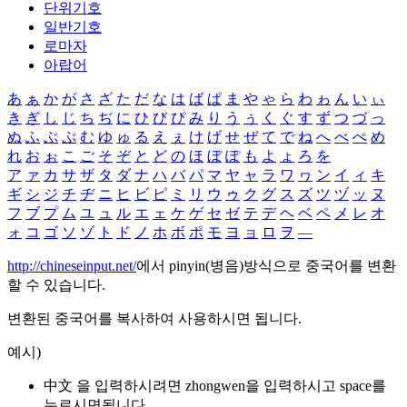
단위기호
일반기호
로마자
아랍어
あ
ぁ
か
が
さ
ざ
た
だ
な
は
ば
ぱ
ま
や
ゃ
ら
わ
ゎ
ん
い
ぃ
き
ぎ
し
じ
ち
ぢ
に
ひ
び
ぴ
み
り
う
ぅ
く
ぐ
す
ず
つ
づ
っ
ぬ
ふ
ぶ
ぷ
む
ゆ
ゅ
る
え
ぇ
け
げ
せ
ぜ
て
で
ね
へ
べ
ぺ
め
れ
お
ぉ
こ
ご
そ
ぞ
と
ど
の
ほ
ぼ
ぽ
も
よ
ょ
ろ
を
ア
ァ
カ
サ
ザ
タ
ダ
ナ
ハ
バ
パ
マ
ヤ
ャ
ラ
ワ
ヮ
ン
イ
ィ
キ
ギ
シ
ジ
チ
ヂ
ニ
ヒ
ビ
ピ
ミ
リ
ウ
ゥ
ク
グ
ス
ズ
ツ
ヅ
ッ
ヌ
フ
ブ
プ
ム
ユ
ュ
ル
エ
ェ
ケ
ゲ
セ
ゼ
テ
デ
ヘ
ベ
ペ
メ
レ
オ
ォ
コ
ゴ
ソ
ゾ
ト
ド
ノ
ホ
ボ
ポ
モ
ヨ
ョ
ロ
ヲ
―
http://chineseinput.net/
에서 pinyin(병음)방식으로 중국어를 변환
할 수 있습니다.
변환된 중국어를 복사하여 사용하시면 됩니다.
예시)
中文 을 입력하시려면
zhongwen
을 입력하시고 space를
누르시면됩니다.