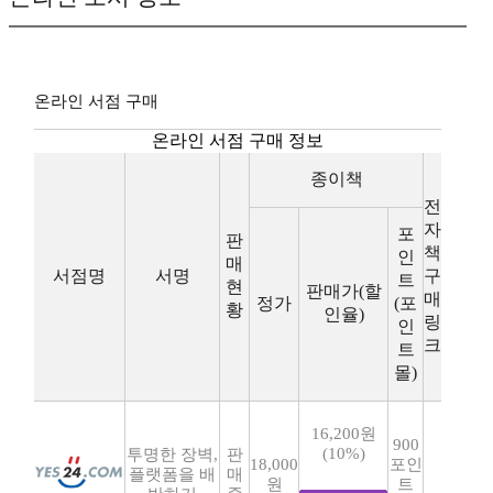
온라인 서점 구매
온라인 서점 구매 정보
종이책
전
자
포
판
책
인
매
서점명
서명
구
트
현
판매가(할
매
정가
(포
황
인율)
링
인
크
트
몰)
16,200원
900
(10%)
투명한 장벽,
판
18,000
포인
플랫폼을 배
매
원
트