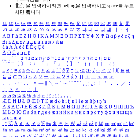
北京 을 입력하시려면
beijing
을 입력하시고 space를 누르
시면 됩니다.
ㅥ
ㅦ
ㅧ
ㅨ
ㅩ
ㅪ
ㅫ
ㅬ
ㅭ
ㅮ
ㅯ
ㅰ
ㅱ
ㅲ
ㅳ
ㅴ
ㅵ
ㅶ
ㅷ
ㅸ
ㅹ
ㅺ
ㅻ
ㅼ
ㅽ
ㅾ
ㅿ
ㆀ
ㆁ
ㆂ
ㆃ
ㆄ
ㆅ
ㆆ
ㆇ
ㆈ
ㆉ
ㆊ
ㆋ
ㆌ
ㆍ
ㆎ
Α
Β
Γ
Δ
Ε
Ζ
Η
Θ
Ι
Κ
Λ
Μ
Ν
Ξ
Ο
Π
Ρ
Σ
Τ
Υ
Φ
Χ
Ψ
Ω
α
β
γ
δ
ε
ζ
η
θ
ι
κ
λ
μ
ν
ξ
ο
π
ρ
σ
τ
υ
φ
χ
ψ
ω
á
à
Á
À
é
è
É
È
ç
Ç
ê
Ä
Ö
Ü
ä
ö
ü
ß
ְ
ֳ
ֲ
ֱ
ָ
ַ
ֵ
ֶ
ִ
ֹ
ּ
ֻ
ׂ
ׁ
ּ
ב
ה
נ
מ
צ
ת
ץ
ש
ד
ג
כ
ע
י
ח
ל
ך
ף
ק
ר
א
ט
ו
ן
ם
פ
‘
’
“
”
〔
〕
〈
〉
「
」
『
』
【
】
＂
（
）
［
］
｛
｝
±
×
÷
≠
≤
≥
∞
∴
♂
♀
∠
⊥
⌒
∂
∇
≡
≒
≪
≫
√
∽
∝
∵
∫
∬
∈
∋
⊆
⊇
⊂
⊃
∪
∩
∧
∨
￢
⇒
⇔
∀
∃
∮
∑
∏
＋
－
＜
＝
＞
、
。
·
‥
…
¨
〃
―
∥
＼
∼
´
～
ˇ
˘
˝
˚
˙
¸
˛
¡
¿
ː
！
＇
，
．
／
：
；
？
＾
＿
｀
｜
½
⅓
⅔
¼
¾
⅛
⅜
⅝
⅞
¹
²
³
⁴
ⁿ
₁
₂
₃
₄
Æ
Ð
Ħ
Ĳ
Ł
Ø
Œ
Þ
Ŧ
Ŋ
æ
đ
ð
ħ
ı
ĳ
ĸ
ŀ
ł
ø
œ
ß
þ
ŧ
ŋ
ŉ
А
Б
В
Г
Д
Е
Ё
Ж
З
И
Й
К
Л
М
Н
О
П
Р
С
Т
У
Ф
Х
Ц
Ч
Ш
Щ
Ъ
Ы
Ь
Э
Ю
Я
а
б
в
г
д
е
ё
ж
з
и
й
к
л
м
н
о
п
р
с
т
у
ф
х
ц
ч
ш
щ
ъ
ы
ь
э
ю
я
′
″
℃
Å
￠
￡
￥
¤
℉
‰
＄
％
Ｆ
￦
㎕
㎖
㎗
ℓ
㎘
㏄
㎣
㎤
㎥
㎦
㎙
㎚
㎛
㎜
㎝
㎞
㎟
㎠
㎡
㎢
㏊
㎍
㎎
㎏
㏏
㎈
㎉
㏈
㎧
㎨
㎰
㎱
㎲
㎳
㎴
㎵
㎶
㎷
㎸
㎹
㎀
㎁
㎂
㎃
㎄
㎺
㎻
㎽
㎾
㎿
㎐
㎑