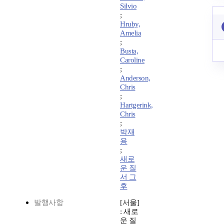
Silvio
;
Hruby,
Amelia
;
Busta,
Caroline
;
Anderson,
Chris
;
Hartgerink,
Chris
;
박재
용
;
새로
운 질
서 그
후
발행사항
[서울]
: 새로
운 질