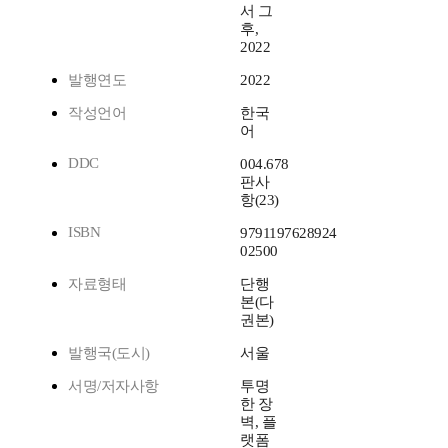
서 그
후,
2022
발행연도
2022
작성언어
한국
어
DDC
004.678
판사
항(23)
ISBN
9791197628924
02500
자료형태
단행
본(다
권본)
발행국(도시)
서울
서명/저자사항
투명
한 장
벽, 플
랫폼