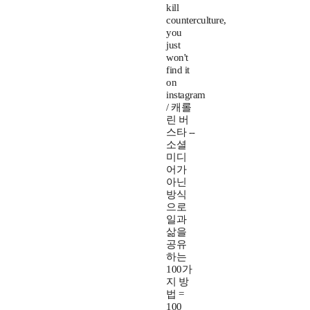
kill
counterculture,
you
just
won't
find it
on
instagram
/ 캐롤
린 버
스타 --
소셜
미디
어가
아닌
방식
으로
일과
삶을
공유
하는
100가
지 방
법 =
100