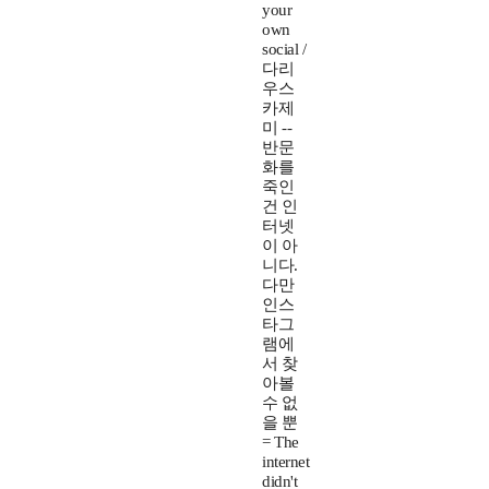
your
own
social /
다리
우스
카제
미 --
반문
화를
죽인
건 인
터넷
이 아
니다.
다만
인스
타그
램에
서 찾
아볼
수 없
을 뿐
= The
internet
didn't