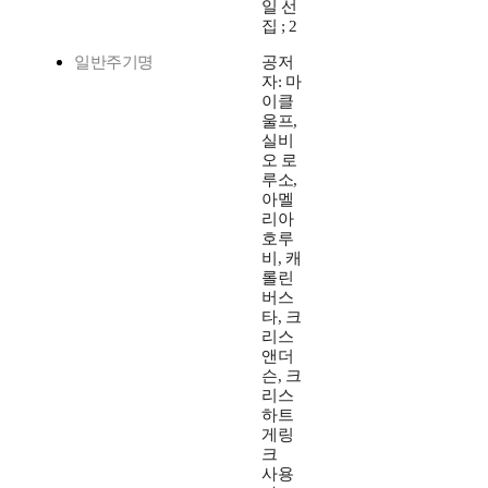
일 선
집 ; 2
일반주기명
공저
자: 마
이클
울프,
실비
오 로
루소,
아멜
리아
호루
비, 캐
롤린
버스
타, 크
리스
앤더
슨, 크
리스
하트
게링
크
사용