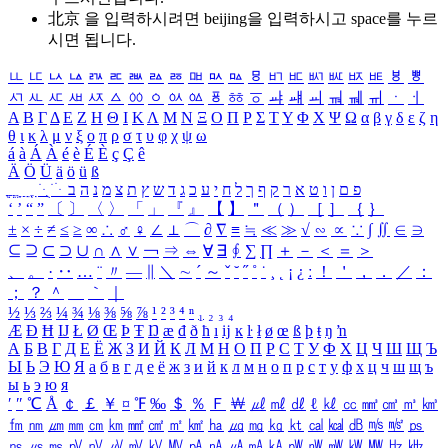
北京 을 입력하시려면
beijing
을 입력하시고 space를 누르
시면 됩니다.
ㅥ
ㅦ
ㅧ
ㅨ
ㅩ
ㅪ
ㅫ
ㅬ
ㅭ
ㅮ
ㅯ
ㅰ
ㅱ
ㅲ
ㅳ
ㅴ
ㅵ
ㅶ
ㅷ
ㅸ
ㅹ
ㅺ
ㅻ
ㅼ
ㅽ
ㅾ
ㅿ
ㆀ
ㆁ
ㆂ
ㆃ
ㆄ
ㆅ
ㆆ
ㆇ
ㆈ
ㆉ
ㆊ
ㆋ
ㆌ
ㆍ
ㆎ
Α
Β
Γ
Δ
Ε
Ζ
Η
Θ
Ι
Κ
Λ
Μ
Ν
Ξ
Ο
Π
Ρ
Σ
Τ
Υ
Φ
Χ
Ψ
Ω
α
β
γ
δ
ε
ζ
η
θ
ι
κ
λ
μ
ν
ξ
ο
π
ρ
σ
τ
υ
φ
χ
ψ
ω
á
à
Á
À
é
è
É
È
ç
Ç
ê
Ä
Ö
Ü
ä
ö
ü
ß
ְ
ֳ
ֲ
ֱ
ָ
ַ
ֵ
ֶ
ִ
ֹ
ּ
ֻ
ׂ
ׁ
ּ
ב
ה
נ
מ
צ
ת
ץ
ש
ד
ג
כ
ע
י
ח
ל
ך
ף
ק
ר
א
ט
ו
ן
ם
פ
‘
’
“
”
〔
〕
〈
〉
「
」
『
』
【
】
＂
（
）
［
］
｛
｝
±
×
÷
≠
≤
≥
∞
∴
♂
♀
∠
⊥
⌒
∂
∇
≡
≒
≪
≫
√
∽
∝
∵
∫
∬
∈
∋
⊆
⊇
⊂
⊃
∪
∩
∧
∨
￢
⇒
⇔
∀
∃
∮
∑
∏
＋
－
＜
＝
＞
、
。
·
‥
…
¨
〃
―
∥
＼
∼
´
～
ˇ
˘
˝
˚
˙
¸
˛
¡
¿
ː
！
＇
，
．
／
：
；
？
＾
＿
｀
｜
½
⅓
⅔
¼
¾
⅛
⅜
⅝
⅞
¹
²
³
⁴
ⁿ
₁
₂
₃
₄
Æ
Ð
Ħ
Ĳ
Ł
Ø
Œ
Þ
Ŧ
Ŋ
æ
đ
ð
ħ
ı
ĳ
ĸ
ŀ
ł
ø
œ
ß
þ
ŧ
ŋ
ŉ
А
Б
В
Г
Д
Е
Ё
Ж
З
И
Й
К
Л
М
Н
О
П
Р
С
Т
У
Ф
Х
Ц
Ч
Ш
Щ
Ъ
Ы
Ь
Э
Ю
Я
а
б
в
г
д
е
ё
ж
з
и
й
к
л
м
н
о
п
р
с
т
у
ф
х
ц
ч
ш
щ
ъ
ы
ь
э
ю
я
′
″
℃
Å
￠
￡
￥
¤
℉
‰
＄
％
Ｆ
￦
㎕
㎖
㎗
ℓ
㎘
㏄
㎣
㎤
㎥
㎦
㎙
㎚
㎛
㎜
㎝
㎞
㎟
㎠
㎡
㎢
㏊
㎍
㎎
㎏
㏏
㎈
㎉
㏈
㎧
㎨
㎰
㎱
㎲
㎳
㎴
㎵
㎶
㎷
㎸
㎹
㎀
㎁
㎂
㎃
㎄
㎺
㎻
㎽
㎾
㎿
㎐
㎑