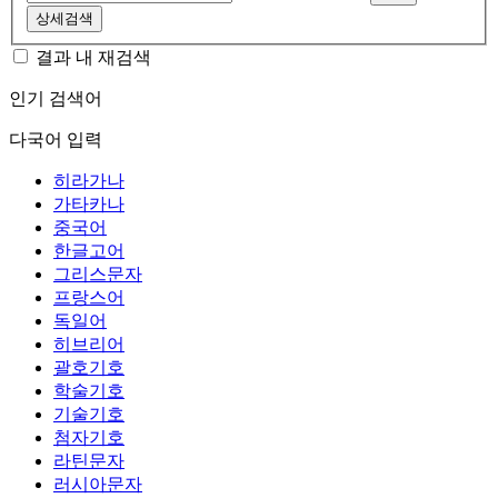
상세검색
결과 내 재검색
인기 검색어
다국어 입력
히라가나
가타카나
중국어
한글고어
그리스문자
프랑스어
독일어
히브리어
괄호기호
학술기호
기술기호
첨자기호
라틴문자
러시아문자