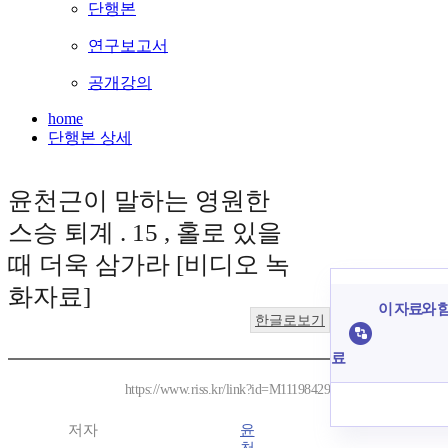
단행본
연구보고서
공개강의
home
단행본 상세
윤천근이 말하는 영원한
스승 퇴계 . 15 , 홀로 있을
때 더욱 삼가라 [비디오 녹
화자료]
이 자료와 함
한글로보기
료
https://www.riss.kr/link?id=M11198429
저자
윤