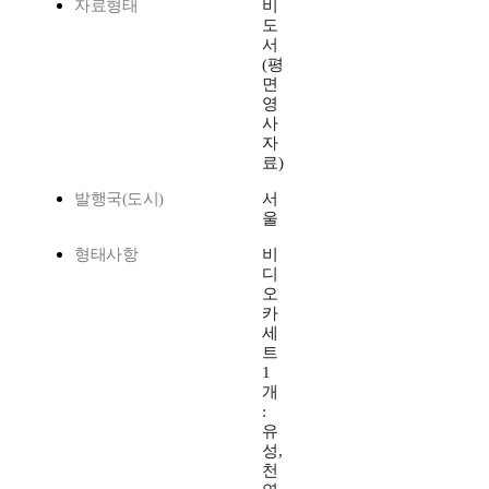
자료형태
비
도
서
(평
면
영
사
자
료)
발행국(도시)
서
울
형태사항
비
디
오
카
세
트
1
개
:
유
성,
천