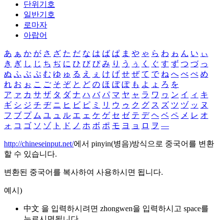
단위기호
일반기호
로마자
아랍어
あ
ぁ
か
が
さ
ざ
た
だ
な
は
ば
ぱ
ま
や
ゃ
ら
わ
ゎ
ん
い
ぃ
き
ぎ
し
じ
ち
ぢ
に
ひ
び
ぴ
み
り
う
ぅ
く
ぐ
す
ず
つ
づ
っ
ぬ
ふ
ぶ
ぷ
む
ゆ
ゅ
る
え
ぇ
け
げ
せ
ぜ
て
で
ね
へ
べ
ぺ
め
れ
お
ぉ
こ
ご
そ
ぞ
と
ど
の
ほ
ぼ
ぽ
も
よ
ょ
ろ
を
ア
ァ
カ
サ
ザ
タ
ダ
ナ
ハ
バ
パ
マ
ヤ
ャ
ラ
ワ
ヮ
ン
イ
ィ
キ
ギ
シ
ジ
チ
ヂ
ニ
ヒ
ビ
ピ
ミ
リ
ウ
ゥ
ク
グ
ス
ズ
ツ
ヅ
ッ
ヌ
フ
ブ
プ
ム
ユ
ュ
ル
エ
ェ
ケ
ゲ
セ
ゼ
テ
デ
ヘ
ベ
ペ
メ
レ
オ
ォ
コ
ゴ
ソ
ゾ
ト
ド
ノ
ホ
ボ
ポ
モ
ヨ
ョ
ロ
ヲ
―
http://chineseinput.net/
에서 pinyin(병음)방식으로 중국어를 변환
할 수 있습니다.
변환된 중국어를 복사하여 사용하시면 됩니다.
예시)
中文 을 입력하시려면
zhongwen
을 입력하시고 space를
누르시면됩니다.