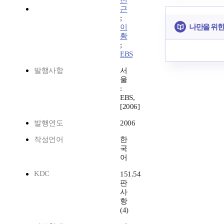
천
근
;
나만을 위한
이
황
;
EBS
발행사항
서
울
:
EBS,
[2006]
발행연도
2006
작성언어
한
국
어
KDC
151.54
판
사
항
(4)