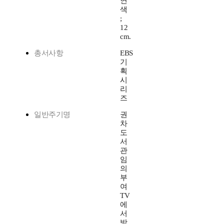
연
색
;
12
cm.
총서사항
EBS
기
획
시
리
즈
일반주기명
권
차
도
서
관
임
의
부
여
TV
에
서
방