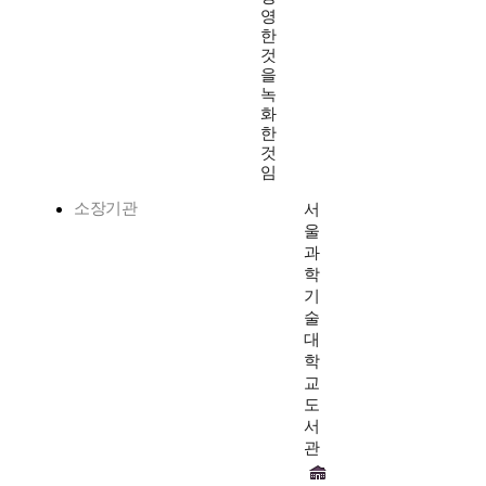
영
한
것
을
녹
화
한
것
임
소장기관
서
울
과
학
기
술
대
학
교
도
서
관