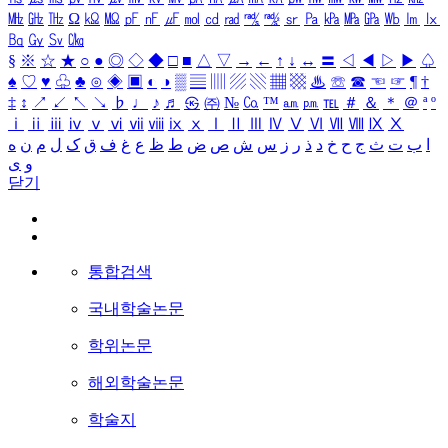
㎒
㎓
㎔
Ω
㏀
㏁
㎊
㎋
㎌
㏖
㏅
㎭
㎮
㎯
㏛
㎩
㎪
㎫
㎬
㏝
㏐
㏓
㏃
㏉
㏜
㏆
§
※
☆
★
○
●
◎
◇
◆
□
■
△
▽
→
←
↑
↓
↔
〓
◁
◀
▷
▶
♤
♠
♡
♥
♧
♣
⊙
◈
▣
◐
◑
▒
▤
▥
▨
▧
▦
▩
♨
☏
☎
☜
☞
¶
†
‡
↕
↗
↙
↖
↘
♭
♩
♪
♬
㉿
㈜
№
㏇
™
㏂
㏘
℡
＃
＆
＊
＠
ª
º
ⅰ
ⅱ
ⅲ
ⅳ
ⅴ
ⅵ
ⅶ
ⅷ
ⅸ
ⅹ
Ⅰ
Ⅱ
Ⅲ
Ⅳ
Ⅴ
Ⅵ
Ⅶ
Ⅷ
Ⅸ
Ⅹ
ا
ب
ت
ث
ج
ح
خ
د
ذ
ر
ز
س
ش
ص
ض
ط
ظ
ع
غ
ف
ق
ک
ل
م
ن
ه
و
ی
닫기
통합검색
국내학술논문
학위논문
해외학술논문
학술지