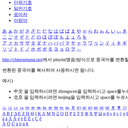
단위기호
일반기호
로마자
아랍어
あ
ぁ
か
が
さ
ざ
た
だ
な
は
ば
ぱ
ま
や
ゃ
ら
わ
ゎ
ん
い
ぃ
き
こ
ご
そ
ぞ
と
ど
の
ほ
ぼ
ぽ
も
よ
ょ
ろ
を
ア
ァ
カ
サ
ザ
タ
ダ
ナ
ハ
バ
パ
マ
ヤ
ャ
ラ
ワ
ヮ
ン
イ
ィ
キ
ギ
ソ
ゾ
ト
ド
ノ
ホ
ボ
ポ
モ
ヨ
ョ
ロ
ヲ
―
http://chineseinput.net/
에서 pinyin(병음)방식으로 중국어를 변환
변환된 중국어를 복사하여 사용하시면 됩니다.
예시)
中文 을 입력하시려면
zhongwen
을 입력하시고 space를
北京 을 입력하시려면
beijing
을 입력하시고 space를 누르
ㅥ
ㅦ
ㅧ
ㅨ
ㅩ
ㅪ
ㅫ
ㅬ
ㅭ
ㅮ
ㅯ
ㅰ
ㅱ
ㅲ
ㅳ
ㅴ
ㅵ
ㅶ
ㅷ
ㅸ
ㅹ
ㅺ
Α
Β
Γ
Δ
Ε
Ζ
Η
Θ
Ι
Κ
Λ
Μ
Ν
Ξ
Ο
Π
Ρ
Σ
Τ
Υ
Φ
Χ
Ψ
Ω
α
β
γ
δ
ε
ζ
η
á
à
Á
À
é
è
É
È
ç
Ç
ê
Ä
Ö
Ü
ä
ö
ü
ß