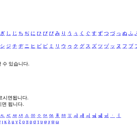
ぎ
し
じ
ち
ぢ
に
ひ
び
ぴ
み
り
う
ぅ
く
ぐ
す
ず
つ
づ
っ
ぬ
ふ
シ
ジ
チ
ヂ
ニ
ヒ
ビ
ピ
ミ
リ
ウ
ゥ
ク
グ
ス
ズ
ツ
ヅ
ッ
ヌ
フ
ブ
할 수 있습니다.
누르시면됩니다.
시면 됩니다.
ㅻ
ㅼ
ㅽ
ㅾ
ㅿ
ㆀ
ㆁ
ㆂ
ㆃ
ㆄ
ㆅ
ㆆ
ㆇ
ㆈ
ㆉ
ㆊ
ㆋ
ㆌ
ㆍ
ㆎ
θ
ι
κ
λ
μ
ν
ξ
ο
π
ρ
σ
τ
υ
φ
χ
ψ
ω