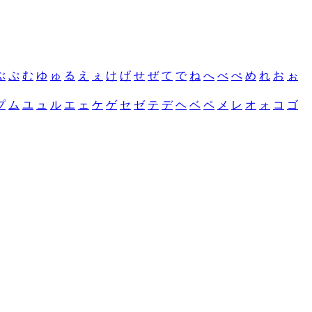
ぶ
ぷ
む
ゆ
ゅ
る
え
ぇ
け
げ
せ
ぜ
て
で
ね
へ
べ
ぺ
め
れ
お
ぉ
プ
ム
ユ
ュ
ル
エ
ェ
ケ
ゲ
セ
ゼ
テ
デ
ヘ
ベ
ペ
メ
レ
オ
ォ
コ
ゴ