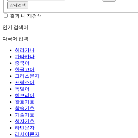
상세검색
결과 내 재검색
인기 검색어
다국어 입력
히라가나
가타카나
중국어
한글고어
그리스문자
프랑스어
독일어
히브리어
괄호기호
학술기호
기술기호
첨자기호
라틴문자
러시아문자