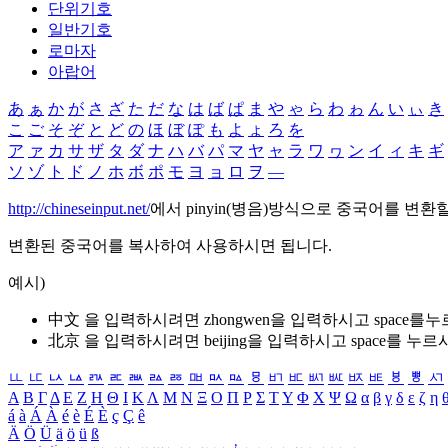
단위기호
일반기호
로마자
아랍어
あ
ぁ
か
が
さ
ざ
た
だ
な
は
ば
ぱ
ま
や
ゃ
ら
わ
ゎ
ん
い
ぃ
き
こ
ご
そ
ぞ
と
ど
の
ほ
ぼ
ぽ
も
よ
ょ
ろ
を
ア
ァ
カ
サ
ザ
タ
ダ
ナ
ハ
バ
パ
マ
ヤ
ャ
ラ
ワ
ヮ
ン
イ
ィ
キ
ギ
ソ
ゾ
ト
ド
ノ
ホ
ボ
ポ
モ
ヨ
ョ
ロ
ヲ
―
http://chineseinput.net/
에서 pinyin(병음)방식으로 중국어를 변환
변환된 중국어를 복사하여 사용하시면 됩니다.
예시)
中文 을 입력하시려면
zhongwen
을 입력하시고 space를
北京 을 입력하시려면
beijing
을 입력하시고 space를 누르
ㅥ
ㅦ
ㅧ
ㅨ
ㅩ
ㅪ
ㅫ
ㅬ
ㅭ
ㅮ
ㅯ
ㅰ
ㅱ
ㅲ
ㅳ
ㅴ
ㅵ
ㅶ
ㅷ
ㅸ
ㅹ
ㅺ
Α
Β
Γ
Δ
Ε
Ζ
Η
Θ
Ι
Κ
Λ
Μ
Ν
Ξ
Ο
Π
Ρ
Σ
Τ
Υ
Φ
Χ
Ψ
Ω
α
β
γ
δ
ε
ζ
η
á
à
Á
À
é
è
É
È
ç
Ç
ê
Ä
Ö
Ü
ä
ö
ü
ß