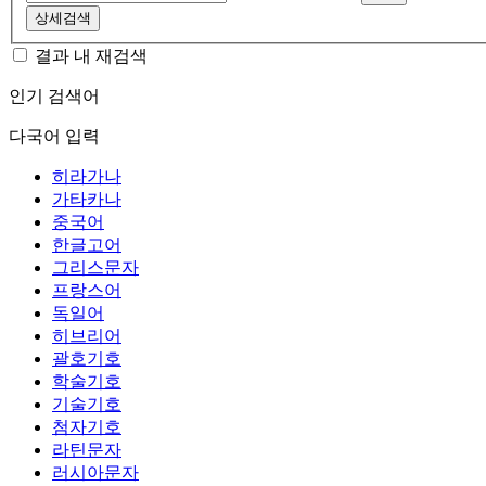
상세검색
결과 내 재검색
인기 검색어
다국어 입력
히라가나
가타카나
중국어
한글고어
그리스문자
프랑스어
독일어
히브리어
괄호기호
학술기호
기술기호
첨자기호
라틴문자
러시아문자