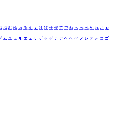
ぶ
ぷ
む
ゆ
ゅ
る
え
ぇ
け
げ
せ
ぜ
て
で
ね
へ
べ
ぺ
め
れ
お
ぉ
プ
ム
ユ
ュ
ル
エ
ェ
ケ
ゲ
セ
ゼ
テ
デ
ヘ
ベ
ペ
メ
レ
オ
ォ
コ
ゴ