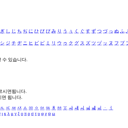
ぎ
し
じ
ち
ぢ
に
ひ
び
ぴ
み
り
う
ぅ
く
ぐ
す
ず
つ
づ
っ
ぬ
ふ
シ
ジ
チ
ヂ
ニ
ヒ
ビ
ピ
ミ
リ
ウ
ゥ
ク
グ
ス
ズ
ツ
ヅ
ッ
ヌ
フ
ブ
할 수 있습니다.
누르시면됩니다.
시면 됩니다.
ㅻ
ㅼ
ㅽ
ㅾ
ㅿ
ㆀ
ㆁ
ㆂ
ㆃ
ㆄ
ㆅ
ㆆ
ㆇ
ㆈ
ㆉ
ㆊ
ㆋ
ㆌ
ㆍ
ㆎ
θ
ι
κ
λ
μ
ν
ξ
ο
π
ρ
σ
τ
υ
φ
χ
ψ
ω