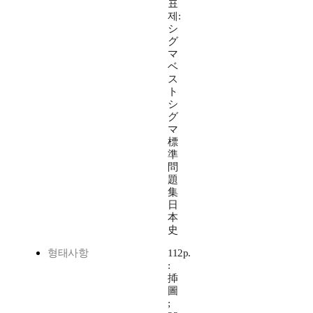
표
제:
シ
グ
マ
ベ
ス
ト
シ
グ
マ
標
準
問
題
集
日
本
史
형태사항
112p.
:
揷
圖
;