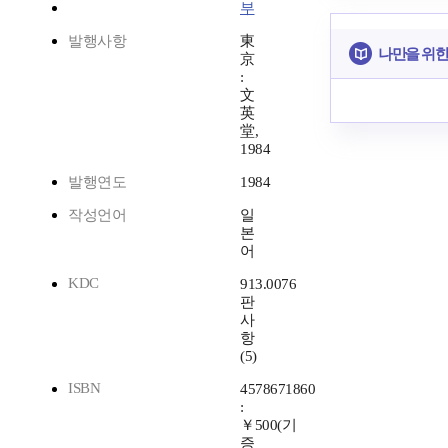
부
발행사항
東
나만을 위한
京
:
文
英
堂,
1984
발행연도
1984
작성언어
일
본
어
KDC
913.0076
판
사
항
(5)
ISBN
4578671860
:
￥500(기
증