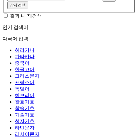
상세검색
결과 내 재검색
인기 검색어
다국어 입력
히라가나
가타카나
중국어
한글고어
그리스문자
프랑스어
독일어
히브리어
괄호기호
학술기호
기술기호
첨자기호
라틴문자
러시아문자