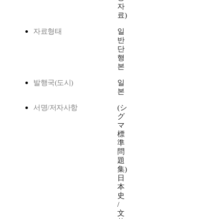
자
료)
자료형태
일
반
단
행
본
발행국(도시)
일
본
서명/저자사항
(シ
グ
マ
標
準
問
題
集)
日
本
史
/
文