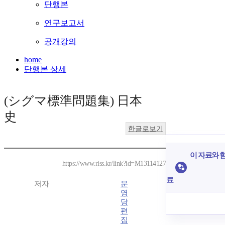
단행본
연구보고서
공개강의
home
단행본 상세
(シグマ標準問題集) 日本
史
한글로보기
이 자료와 함
https://www.riss.kr/link?id=M13114127
료
저자
문
영
당
편
집