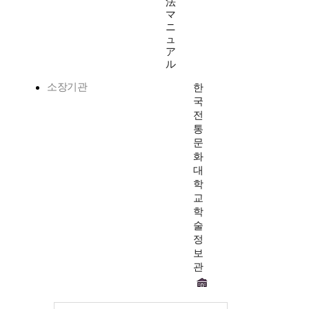
法
マ
ニ
ュ
ア
ル
소장기관
한
국
전
통
문
화
대
학
교
학
술
정
보
관