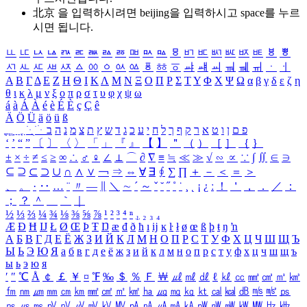
北京 을 입력하시려면
beijing
을 입력하시고 space를 누르
시면 됩니다.
ㅥ
ㅦ
ㅧ
ㅨ
ㅩ
ㅪ
ㅫ
ㅬ
ㅭ
ㅮ
ㅯ
ㅰ
ㅱ
ㅲ
ㅳ
ㅴ
ㅵ
ㅶ
ㅷ
ㅸ
ㅹ
ㅺ
ㅻ
ㅼ
ㅽ
ㅾ
ㅿ
ㆀ
ㆁ
ㆂ
ㆃ
ㆄ
ㆅ
ㆆ
ㆇ
ㆈ
ㆉ
ㆊ
ㆋ
ㆌ
ㆍ
ㆎ
Α
Β
Γ
Δ
Ε
Ζ
Η
Θ
Ι
Κ
Λ
Μ
Ν
Ξ
Ο
Π
Ρ
Σ
Τ
Υ
Φ
Χ
Ψ
Ω
α
β
γ
δ
ε
ζ
η
θ
ι
κ
λ
μ
ν
ξ
ο
π
ρ
σ
τ
υ
φ
χ
ψ
ω
á
à
Á
À
é
è
É
È
ç
Ç
ê
Ä
Ö
Ü
ä
ö
ü
ß
ְ
ֳ
ֲ
ֱ
ָ
ַ
ֵ
ֶ
ִ
ֹ
ּ
ֻ
ׂ
ׁ
ּ
ב
ה
נ
מ
צ
ת
ץ
ש
ד
ג
כ
ע
י
ח
ל
ך
ף
ק
ר
א
ט
ו
ן
ם
פ
‘
’
“
”
〔
〕
〈
〉
「
」
『
』
【
】
＂
（
）
［
］
｛
｝
±
×
÷
≠
≤
≥
∞
∴
♂
♀
∠
⊥
⌒
∂
∇
≡
≒
≪
≫
√
∽
∝
∵
∫
∬
∈
∋
⊆
⊇
⊂
⊃
∪
∩
∧
∨
￢
⇒
⇔
∀
∃
∮
∑
∏
＋
－
＜
＝
＞
、
。
·
‥
…
¨
〃
―
∥
＼
∼
´
～
ˇ
˘
˝
˚
˙
¸
˛
¡
¿
ː
！
＇
，
．
／
：
；
？
＾
＿
｀
｜
½
⅓
⅔
¼
¾
⅛
⅜
⅝
⅞
¹
²
³
⁴
ⁿ
₁
₂
₃
₄
Æ
Ð
Ħ
Ĳ
Ł
Ø
Œ
Þ
Ŧ
Ŋ
æ
đ
ð
ħ
ı
ĳ
ĸ
ŀ
ł
ø
œ
ß
þ
ŧ
ŋ
ŉ
А
Б
В
Г
Д
Е
Ё
Ж
З
И
Й
К
Л
М
Н
О
П
Р
С
Т
У
Ф
Х
Ц
Ч
Ш
Щ
Ъ
Ы
Ь
Э
Ю
Я
а
б
в
г
д
е
ё
ж
з
и
й
к
л
м
н
о
п
р
с
т
у
ф
х
ц
ч
ш
щ
ъ
ы
ь
э
ю
я
′
″
℃
Å
￠
￡
￥
¤
℉
‰
＄
％
Ｆ
￦
㎕
㎖
㎗
ℓ
㎘
㏄
㎣
㎤
㎥
㎦
㎙
㎚
㎛
㎜
㎝
㎞
㎟
㎠
㎡
㎢
㏊
㎍
㎎
㎏
㏏
㎈
㎉
㏈
㎧
㎨
㎰
㎱
㎲
㎳
㎴
㎵
㎶
㎷
㎸
㎹
㎀
㎁
㎂
㎃
㎄
㎺
㎻
㎽
㎾
㎿
㎐
㎑