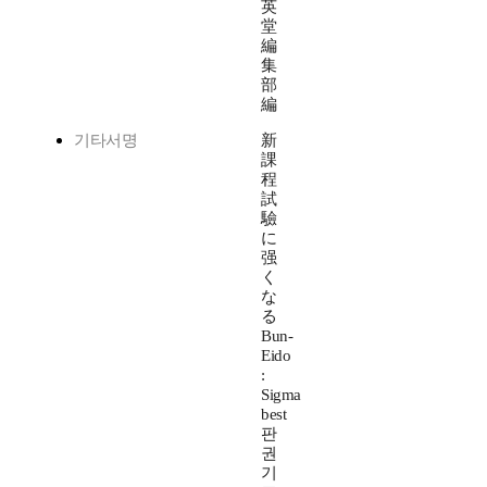
英
堂
編
集
部
編
기타서명
新
課
程
試
驗
に
强
く
な
る
Bun-
Eido
:
Sigma
best
판
권
기