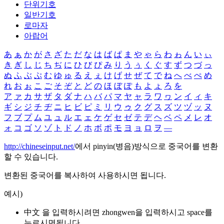
단위기호
일반기호
로마자
아랍어
あ
ぁ
か
が
さ
ざ
た
だ
な
は
ば
ぱ
ま
や
ゃ
ら
わ
ゎ
ん
い
ぃ
き
ぎ
し
じ
ち
ぢ
に
ひ
び
ぴ
み
り
う
ぅ
く
ぐ
す
ず
つ
づ
っ
ぬ
ふ
ぶ
ぷ
む
ゆ
ゅ
る
え
ぇ
け
げ
せ
ぜ
て
で
ね
へ
べ
ぺ
め
れ
お
ぉ
こ
ご
そ
ぞ
と
ど
の
ほ
ぼ
ぽ
も
よ
ょ
ろ
を
ア
ァ
カ
サ
ザ
タ
ダ
ナ
ハ
バ
パ
マ
ヤ
ャ
ラ
ワ
ヮ
ン
イ
ィ
キ
ギ
シ
ジ
チ
ヂ
ニ
ヒ
ビ
ピ
ミ
リ
ウ
ゥ
ク
グ
ス
ズ
ツ
ヅ
ッ
ヌ
フ
ブ
プ
ム
ユ
ュ
ル
エ
ェ
ケ
ゲ
セ
ゼ
テ
デ
ヘ
ベ
ペ
メ
レ
オ
ォ
コ
ゴ
ソ
ゾ
ト
ド
ノ
ホ
ボ
ポ
モ
ヨ
ョ
ロ
ヲ
―
http://chineseinput.net/
에서 pinyin(병음)방식으로 중국어를 변환
할 수 있습니다.
변환된 중국어를 복사하여 사용하시면 됩니다.
예시)
中文 을 입력하시려면
zhongwen
을 입력하시고 space를
누르시면됩니다.