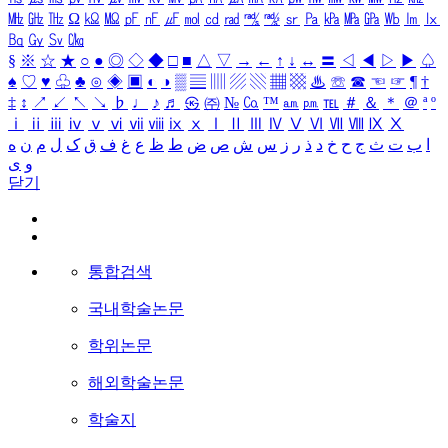
㎒
㎓
㎔
Ω
㏀
㏁
㎊
㎋
㎌
㏖
㏅
㎭
㎮
㎯
㏛
㎩
㎪
㎫
㎬
㏝
㏐
㏓
㏃
㏉
㏜
㏆
§
※
☆
★
○
●
◎
◇
◆
□
■
△
▽
→
←
↑
↓
↔
〓
◁
◀
▷
▶
♤
♠
♡
♥
♧
♣
⊙
◈
▣
◐
◑
▒
▤
▥
▨
▧
▦
▩
♨
☏
☎
☜
☞
¶
†
‡
↕
↗
↙
↖
↘
♭
♩
♪
♬
㉿
㈜
№
㏇
™
㏂
㏘
℡
＃
＆
＊
＠
ª
º
ⅰ
ⅱ
ⅲ
ⅳ
ⅴ
ⅵ
ⅶ
ⅷ
ⅸ
ⅹ
Ⅰ
Ⅱ
Ⅲ
Ⅳ
Ⅴ
Ⅵ
Ⅶ
Ⅷ
Ⅸ
Ⅹ
ا
ب
ت
ث
ج
ح
خ
د
ذ
ر
ز
س
ش
ص
ض
ط
ظ
ع
غ
ف
ق
ک
ل
م
ن
ه
و
ی
닫기
통합검색
국내학술논문
학위논문
해외학술논문
학술지