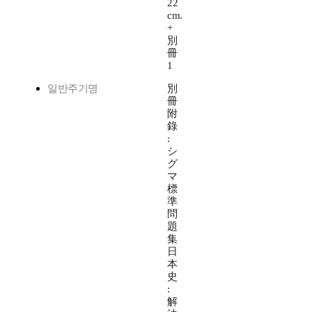
22
cm.
+
別
冊
1
일반주기명
別
冊
附
錄
:
シ
グ
マ
標
準
問
題
集
日
本
史
:
解