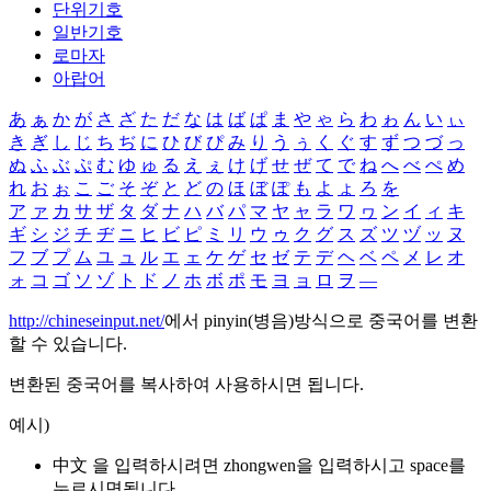
단위기호
일반기호
로마자
아랍어
あ
ぁ
か
が
さ
ざ
た
だ
な
は
ば
ぱ
ま
や
ゃ
ら
わ
ゎ
ん
い
ぃ
き
ぎ
し
じ
ち
ぢ
に
ひ
び
ぴ
み
り
う
ぅ
く
ぐ
す
ず
つ
づ
っ
ぬ
ふ
ぶ
ぷ
む
ゆ
ゅ
る
え
ぇ
け
げ
せ
ぜ
て
で
ね
へ
べ
ぺ
め
れ
お
ぉ
こ
ご
そ
ぞ
と
ど
の
ほ
ぼ
ぽ
も
よ
ょ
ろ
を
ア
ァ
カ
サ
ザ
タ
ダ
ナ
ハ
バ
パ
マ
ヤ
ャ
ラ
ワ
ヮ
ン
イ
ィ
キ
ギ
シ
ジ
チ
ヂ
ニ
ヒ
ビ
ピ
ミ
リ
ウ
ゥ
ク
グ
ス
ズ
ツ
ヅ
ッ
ヌ
フ
ブ
プ
ム
ユ
ュ
ル
エ
ェ
ケ
ゲ
セ
ゼ
テ
デ
ヘ
ベ
ペ
メ
レ
オ
ォ
コ
ゴ
ソ
ゾ
ト
ド
ノ
ホ
ボ
ポ
モ
ヨ
ョ
ロ
ヲ
―
http://chineseinput.net/
에서 pinyin(병음)방식으로 중국어를 변환
할 수 있습니다.
변환된 중국어를 복사하여 사용하시면 됩니다.
예시)
中文 을 입력하시려면
zhongwen
을 입력하시고 space를
누르시면됩니다.