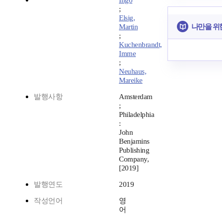
Ingo
;
Elsig,
나만을 위
Martin
;
Kuchenbrandt,
Imme
;
Neuhaus,
Mareike
발행사항
Amsterdam
;
Philadelphia
:
John
Benjamins
Publishing
Company,
[2019]
발행연도
2019
작성언어
영
어