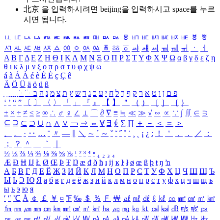
北京 을 입력하시려면
beijing
을 입력하시고 space를 누르
시면 됩니다.
ㅥ
ㅦ
ㅧ
ㅨ
ㅩ
ㅪ
ㅫ
ㅬ
ㅭ
ㅮ
ㅯ
ㅰ
ㅱ
ㅲ
ㅳ
ㅴ
ㅵ
ㅶ
ㅷ
ㅸ
ㅹ
ㅺ
ㅻ
ㅼ
ㅽ
ㅾ
ㅿ
ㆀ
ㆁ
ㆂ
ㆃ
ㆄ
ㆅ
ㆆ
ㆇ
ㆈ
ㆉ
ㆊ
ㆋ
ㆌ
ㆍ
ㆎ
Α
Β
Γ
Δ
Ε
Ζ
Η
Θ
Ι
Κ
Λ
Μ
Ν
Ξ
Ο
Π
Ρ
Σ
Τ
Υ
Φ
Χ
Ψ
Ω
α
β
γ
δ
ε
ζ
η
θ
ι
κ
λ
μ
ν
ξ
ο
π
ρ
σ
τ
υ
φ
χ
ψ
ω
á
à
Á
À
é
è
É
È
ç
Ç
ê
Ä
Ö
Ü
ä
ö
ü
ß
ְ
ֳ
ֲ
ֱ
ָ
ַ
ֵ
ֶ
ִ
ֹ
ּ
ֻ
ׂ
ׁ
ּ
ב
ה
נ
מ
צ
ת
ץ
ש
ד
ג
כ
ע
י
ח
ל
ך
ף
ק
ר
א
ט
ו
ן
ם
פ
‘
’
“
”
〔
〕
〈
〉
「
」
『
』
【
】
＂
（
）
［
］
｛
｝
±
×
÷
≠
≤
≥
∞
∴
♂
♀
∠
⊥
⌒
∂
∇
≡
≒
≪
≫
√
∽
∝
∵
∫
∬
∈
∋
⊆
⊇
⊂
⊃
∪
∩
∧
∨
￢
⇒
⇔
∀
∃
∮
∑
∏
＋
－
＜
＝
＞
、
。
·
‥
…
¨
〃
―
∥
＼
∼
´
～
ˇ
˘
˝
˚
˙
¸
˛
¡
¿
ː
！
＇
，
．
／
：
；
？
＾
＿
｀
｜
½
⅓
⅔
¼
¾
⅛
⅜
⅝
⅞
¹
²
³
⁴
ⁿ
₁
₂
₃
₄
Æ
Ð
Ħ
Ĳ
Ł
Ø
Œ
Þ
Ŧ
Ŋ
æ
đ
ð
ħ
ı
ĳ
ĸ
ŀ
ł
ø
œ
ß
þ
ŧ
ŋ
ŉ
А
Б
В
Г
Д
Е
Ё
Ж
З
И
Й
К
Л
М
Н
О
П
Р
С
Т
У
Ф
Х
Ц
Ч
Ш
Щ
Ъ
Ы
Ь
Э
Ю
Я
а
б
в
г
д
е
ё
ж
з
и
й
к
л
м
н
о
п
р
с
т
у
ф
х
ц
ч
ш
щ
ъ
ы
ь
э
ю
я
′
″
℃
Å
￠
￡
￥
¤
℉
‰
＄
％
Ｆ
￦
㎕
㎖
㎗
ℓ
㎘
㏄
㎣
㎤
㎥
㎦
㎙
㎚
㎛
㎜
㎝
㎞
㎟
㎠
㎡
㎢
㏊
㎍
㎎
㎏
㏏
㎈
㎉
㏈
㎧
㎨
㎰
㎱
㎲
㎳
㎴
㎵
㎶
㎷
㎸
㎹
㎀
㎁
㎂
㎃
㎄
㎺
㎻
㎽
㎾
㎿
㎐
㎑