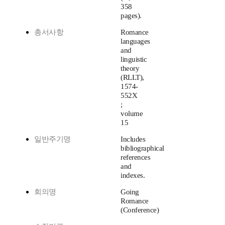
358
pages).
총서사항
Romance
languages
and
linguistic
theory
(RLLT),
1574-
552X
;
volume
15
일반주기명
Includes
bibliographical
references
and
indexes.
회의명
Going
Romance
(Conference)