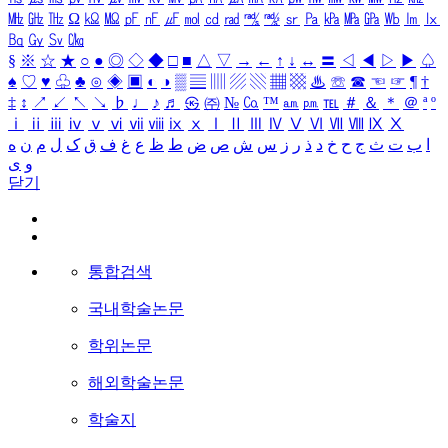
㎒
㎓
㎔
Ω
㏀
㏁
㎊
㎋
㎌
㏖
㏅
㎭
㎮
㎯
㏛
㎩
㎪
㎫
㎬
㏝
㏐
㏓
㏃
㏉
㏜
㏆
§
※
☆
★
○
●
◎
◇
◆
□
■
△
▽
→
←
↑
↓
↔
〓
◁
◀
▷
▶
♤
♠
♡
♥
♧
♣
⊙
◈
▣
◐
◑
▒
▤
▥
▨
▧
▦
▩
♨
☏
☎
☜
☞
¶
†
‡
↕
↗
↙
↖
↘
♭
♩
♪
♬
㉿
㈜
№
㏇
™
㏂
㏘
℡
＃
＆
＊
＠
ª
º
ⅰ
ⅱ
ⅲ
ⅳ
ⅴ
ⅵ
ⅶ
ⅷ
ⅸ
ⅹ
Ⅰ
Ⅱ
Ⅲ
Ⅳ
Ⅴ
Ⅵ
Ⅶ
Ⅷ
Ⅸ
Ⅹ
ا
ب
ت
ث
ج
ح
خ
د
ذ
ر
ز
س
ش
ص
ض
ط
ظ
ع
غ
ف
ق
ک
ل
م
ن
ه
و
ی
닫기
통합검색
국내학술논문
학위논문
해외학술논문
학술지