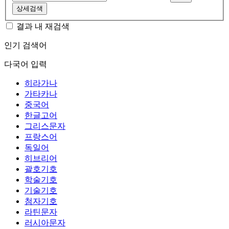
상세검색
결과 내 재검색
인기 검색어
다국어 입력
히라가나
가타카나
중국어
한글고어
그리스문자
프랑스어
독일어
히브리어
괄호기호
학술기호
기술기호
첨자기호
라틴문자
러시아문자