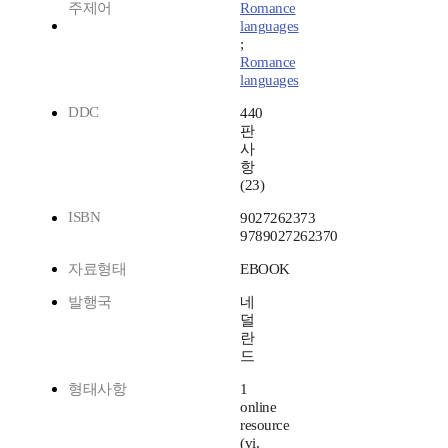
주제어
Romance
languages
;
Romance
languages
DDC
440
판
사
항
(23)
ISBN
9027262373
9789027262370
자료형태
EBOOK
발행국
네
덜
란
드
형태사항
1
online
resource
(vi,