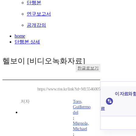
단행본
연구보고서
공개강의
home
단행본 상세
헬보이 [비디오녹화자료]
한글로보기
https://www.riss.kr/link?id=M15546005
이 자료와 함
저자
Toro,
Guillermo
료
del
;
Mignola,
Michael
;