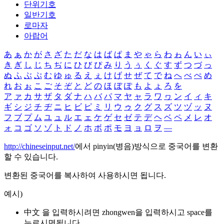
단위기호
일반기호
로마자
아랍어
あ
ぁ
か
が
さ
ざ
た
だ
な
は
ば
ぱ
ま
や
ゃ
ら
わ
ゎ
ん
い
ぃ
き
ぎ
し
じ
ち
ぢ
に
ひ
び
ぴ
み
り
う
ぅ
く
ぐ
す
ず
つ
づ
っ
ぬ
ふ
ぶ
ぷ
む
ゆ
ゅ
る
え
ぇ
け
げ
せ
ぜ
て
で
ね
へ
べ
ぺ
め
れ
お
ぉ
こ
ご
そ
ぞ
と
ど
の
ほ
ぼ
ぽ
も
よ
ょ
ろ
を
ア
ァ
カ
サ
ザ
タ
ダ
ナ
ハ
バ
パ
マ
ヤ
ャ
ラ
ワ
ヮ
ン
イ
ィ
キ
ギ
シ
ジ
チ
ヂ
ニ
ヒ
ビ
ピ
ミ
リ
ウ
ゥ
ク
グ
ス
ズ
ツ
ヅ
ッ
ヌ
フ
ブ
プ
ム
ユ
ュ
ル
エ
ェ
ケ
ゲ
セ
ゼ
テ
デ
ヘ
ベ
ペ
メ
レ
オ
ォ
コ
ゴ
ソ
ゾ
ト
ド
ノ
ホ
ボ
ポ
モ
ヨ
ョ
ロ
ヲ
―
http://chineseinput.net/
에서 pinyin(병음)방식으로 중국어를 변환
할 수 있습니다.
변환된 중국어를 복사하여 사용하시면 됩니다.
예시)
中文 을 입력하시려면
zhongwen
을 입력하시고 space를
누르시면됩니다.