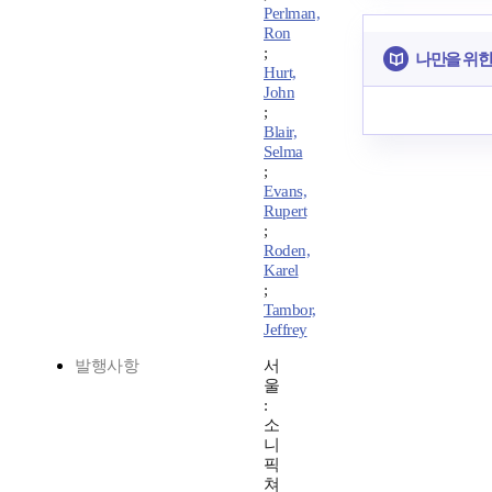
Perlman,
Ron
;
나만을 위한
Hurt,
John
;
Blair,
Selma
;
Evans,
Rupert
;
Roden,
Karel
;
Tambor,
Jeffrey
발행사항
서
울
:
소
니
픽
쳐