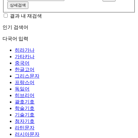
상세검색
결과 내 재검색
인기 검색어
다국어 입력
히라가나
가타카나
중국어
한글고어
그리스문자
프랑스어
독일어
히브리어
괄호기호
학술기호
기술기호
첨자기호
라틴문자
러시아문자