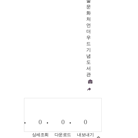
술
문
화
처
언
더
우
드
기
념
도
서
관
0
0
0
상세조회
다운로드
내보내기