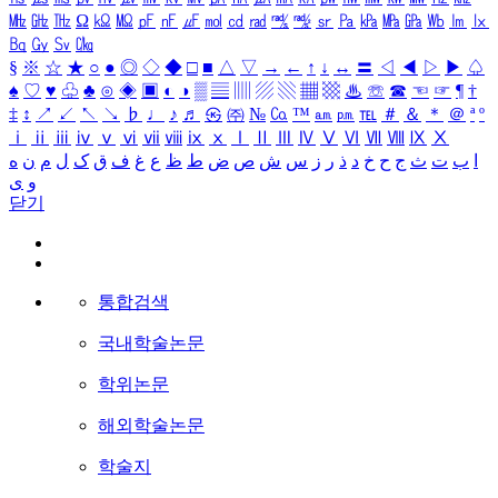
㎒
㎓
㎔
Ω
㏀
㏁
㎊
㎋
㎌
㏖
㏅
㎭
㎮
㎯
㏛
㎩
㎪
㎫
㎬
㏝
㏐
㏓
㏃
㏉
㏜
㏆
§
※
☆
★
○
●
◎
◇
◆
□
■
△
▽
→
←
↑
↓
↔
〓
◁
◀
▷
▶
♤
♠
♡
♥
♧
♣
⊙
◈
▣
◐
◑
▒
▤
▥
▨
▧
▦
▩
♨
☏
☎
☜
☞
¶
†
‡
↕
↗
↙
↖
↘
♭
♩
♪
♬
㉿
㈜
№
㏇
™
㏂
㏘
℡
＃
＆
＊
＠
ª
º
ⅰ
ⅱ
ⅲ
ⅳ
ⅴ
ⅵ
ⅶ
ⅷ
ⅸ
ⅹ
Ⅰ
Ⅱ
Ⅲ
Ⅳ
Ⅴ
Ⅵ
Ⅶ
Ⅷ
Ⅸ
Ⅹ
ا
ب
ت
ث
ج
ح
خ
د
ذ
ر
ز
س
ش
ص
ض
ط
ظ
ع
غ
ف
ق
ک
ل
م
ن
ه
و
ی
닫기
통합검색
국내학술논문
학위논문
해외학술논문
학술지