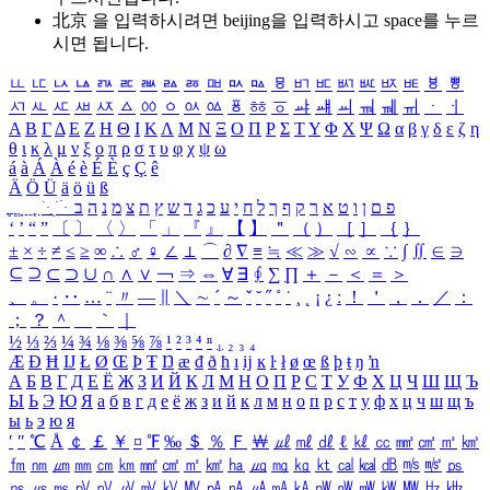
北京 을 입력하시려면
beijing
을 입력하시고 space를 누르
시면 됩니다.
ㅥ
ㅦ
ㅧ
ㅨ
ㅩ
ㅪ
ㅫ
ㅬ
ㅭ
ㅮ
ㅯ
ㅰ
ㅱ
ㅲ
ㅳ
ㅴ
ㅵ
ㅶ
ㅷ
ㅸ
ㅹ
ㅺ
ㅻ
ㅼ
ㅽ
ㅾ
ㅿ
ㆀ
ㆁ
ㆂ
ㆃ
ㆄ
ㆅ
ㆆ
ㆇ
ㆈ
ㆉ
ㆊ
ㆋ
ㆌ
ㆍ
ㆎ
Α
Β
Γ
Δ
Ε
Ζ
Η
Θ
Ι
Κ
Λ
Μ
Ν
Ξ
Ο
Π
Ρ
Σ
Τ
Υ
Φ
Χ
Ψ
Ω
α
β
γ
δ
ε
ζ
η
θ
ι
κ
λ
μ
ν
ξ
ο
π
ρ
σ
τ
υ
φ
χ
ψ
ω
á
à
Á
À
é
è
É
È
ç
Ç
ê
Ä
Ö
Ü
ä
ö
ü
ß
ְ
ֳ
ֲ
ֱ
ָ
ַ
ֵ
ֶ
ִ
ֹ
ּ
ֻ
ׂ
ׁ
ּ
ב
ה
נ
מ
צ
ת
ץ
ש
ד
ג
כ
ע
י
ח
ל
ך
ף
ק
ר
א
ט
ו
ן
ם
פ
‘
’
“
”
〔
〕
〈
〉
「
」
『
』
【
】
＂
（
）
［
］
｛
｝
±
×
÷
≠
≤
≥
∞
∴
♂
♀
∠
⊥
⌒
∂
∇
≡
≒
≪
≫
√
∽
∝
∵
∫
∬
∈
∋
⊆
⊇
⊂
⊃
∪
∩
∧
∨
￢
⇒
⇔
∀
∃
∮
∑
∏
＋
－
＜
＝
＞
、
。
·
‥
…
¨
〃
―
∥
＼
∼
´
～
ˇ
˘
˝
˚
˙
¸
˛
¡
¿
ː
！
＇
，
．
／
：
；
？
＾
＿
｀
｜
½
⅓
⅔
¼
¾
⅛
⅜
⅝
⅞
¹
²
³
⁴
ⁿ
₁
₂
₃
₄
Æ
Ð
Ħ
Ĳ
Ł
Ø
Œ
Þ
Ŧ
Ŋ
æ
đ
ð
ħ
ı
ĳ
ĸ
ŀ
ł
ø
œ
ß
þ
ŧ
ŋ
ŉ
А
Б
В
Г
Д
Е
Ё
Ж
З
И
Й
К
Л
М
Н
О
П
Р
С
Т
У
Ф
Х
Ц
Ч
Ш
Щ
Ъ
Ы
Ь
Э
Ю
Я
а
б
в
г
д
е
ё
ж
з
и
й
к
л
м
н
о
п
р
с
т
у
ф
х
ц
ч
ш
щ
ъ
ы
ь
э
ю
я
′
″
℃
Å
￠
￡
￥
¤
℉
‰
＄
％
Ｆ
￦
㎕
㎖
㎗
ℓ
㎘
㏄
㎣
㎤
㎥
㎦
㎙
㎚
㎛
㎜
㎝
㎞
㎟
㎠
㎡
㎢
㏊
㎍
㎎
㎏
㏏
㎈
㎉
㏈
㎧
㎨
㎰
㎱
㎲
㎳
㎴
㎵
㎶
㎷
㎸
㎹
㎀
㎁
㎂
㎃
㎄
㎺
㎻
㎽
㎾
㎿
㎐
㎑