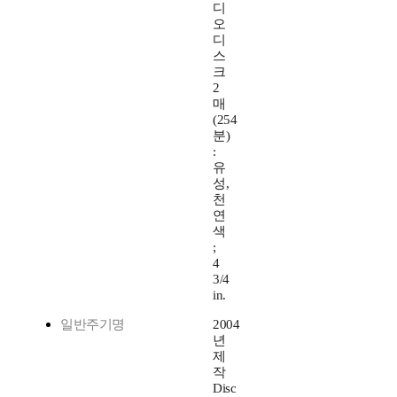
디
오
디
스
크
2
매
(254
분)
:
유
성,
천
연
색
;
4
3/4
in.
일반주기명
2004
년
제
작
Disc