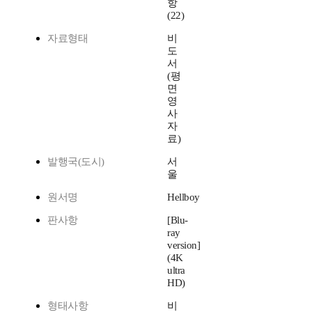
항
(22)
자료형태
비
도
서
(평
면
영
사
자
료)
발행국(도시)
서
울
원서명
Hellboy
판사항
[Blu-
ray
version]
(4K
ultra
HD)
형태사항
비