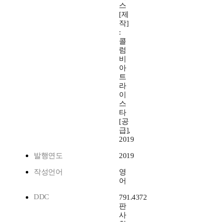
스
[제
작]
:
콜
럼
비
아
트
라
이
스
타
[공
급],
2019
발행연도
2019
작성언어
영
어
DDC
791.4372
판
사