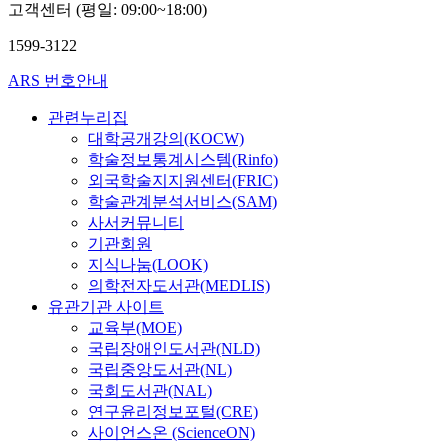
고객센터 (평일: 09:00~18:00)
1599-3122
ARS 번호안내
관련누리집
대학공개강의(KOCW)
학술정보통계시스템(Rinfo)
외국학술지지원센터(FRIC)
학술관계분석서비스(SAM)
사서커뮤니티
기관회원
지식나눔(LOOK)
의학전자도서관(MEDLIS)
유관기관 사이트
교육부(MOE)
국립장애인도서관(NLD)
국립중앙도서관(NL)
국회도서관(NAL)
연구윤리정보포털(CRE)
사이언스온 (ScienceON)