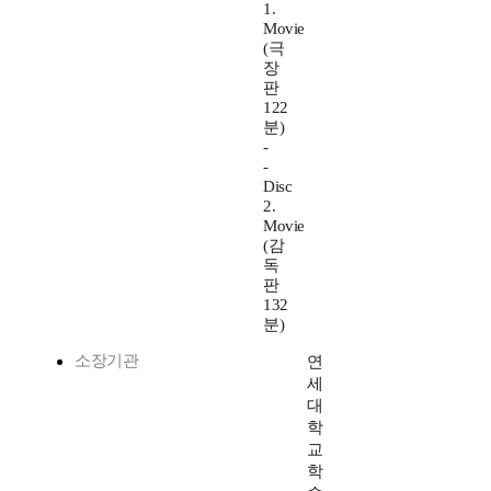
1.
Movie
(극
장
판
122
분)
-
-
Disc
2.
Movie
(감
독
판
132
분)
소장기관
연
세
대
학
교
학