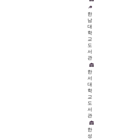
한
남
대
학
교
도
서
관
한
서
대
학
교
도
서
관
한
성