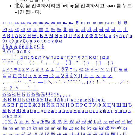
北京 을 입력하시려면
beijing
을 입력하시고 space를 누르
시면 됩니다.
ㅥ
ㅦ
ㅧ
ㅨ
ㅩ
ㅪ
ㅫ
ㅬ
ㅭ
ㅮ
ㅯ
ㅰ
ㅱ
ㅲ
ㅳ
ㅴ
ㅵ
ㅶ
ㅷ
ㅸ
ㅹ
ㅺ
ㅻ
ㅼ
ㅽ
ㅾ
ㅿ
ㆀ
ㆁ
ㆂ
ㆃ
ㆄ
ㆅ
ㆆ
ㆇ
ㆈ
ㆉ
ㆊ
ㆋ
ㆌ
ㆍ
ㆎ
Α
Β
Γ
Δ
Ε
Ζ
Η
Θ
Ι
Κ
Λ
Μ
Ν
Ξ
Ο
Π
Ρ
Σ
Τ
Υ
Φ
Χ
Ψ
Ω
α
β
γ
δ
ε
ζ
η
θ
ι
κ
λ
μ
ν
ξ
ο
π
ρ
σ
τ
υ
φ
χ
ψ
ω
á
à
Á
À
é
è
É
È
ç
Ç
ê
Ä
Ö
Ü
ä
ö
ü
ß
ְ
ֳ
ֲ
ֱ
ָ
ַ
ֵ
ֶ
ִ
ֹ
ּ
ֻ
ׂ
ׁ
ּ
ב
ה
נ
מ
צ
ת
ץ
ש
ד
ג
כ
ע
י
ח
ל
ך
ף
ק
ר
א
ט
ו
ן
ם
פ
‘
’
“
”
〔
〕
〈
〉
「
」
『
』
【
】
＂
（
）
［
］
｛
｝
±
×
÷
≠
≤
≥
∞
∴
♂
♀
∠
⊥
⌒
∂
∇
≡
≒
≪
≫
√
∽
∝
∵
∫
∬
∈
∋
⊆
⊇
⊂
⊃
∪
∩
∧
∨
￢
⇒
⇔
∀
∃
∮
∑
∏
＋
－
＜
＝
＞
、
。
·
‥
…
¨
〃
―
∥
＼
∼
´
～
ˇ
˘
˝
˚
˙
¸
˛
¡
¿
ː
！
＇
，
．
／
：
；
？
＾
＿
｀
｜
½
⅓
⅔
¼
¾
⅛
⅜
⅝
⅞
¹
²
³
⁴
ⁿ
₁
₂
₃
₄
Æ
Ð
Ħ
Ĳ
Ł
Ø
Œ
Þ
Ŧ
Ŋ
æ
đ
ð
ħ
ı
ĳ
ĸ
ŀ
ł
ø
œ
ß
þ
ŧ
ŋ
ŉ
А
Б
В
Г
Д
Е
Ё
Ж
З
И
Й
К
Л
М
Н
О
П
Р
С
Т
У
Ф
Х
Ц
Ч
Ш
Щ
Ъ
Ы
Ь
Э
Ю
Я
а
б
в
г
д
е
ё
ж
з
и
й
к
л
м
н
о
п
р
с
т
у
ф
х
ц
ч
ш
щ
ъ
ы
ь
э
ю
я
′
″
℃
Å
￠
￡
￥
¤
℉
‰
＄
％
Ｆ
￦
㎕
㎖
㎗
ℓ
㎘
㏄
㎣
㎤
㎥
㎦
㎙
㎚
㎛
㎜
㎝
㎞
㎟
㎠
㎡
㎢
㏊
㎍
㎎
㎏
㏏
㎈
㎉
㏈
㎧
㎨
㎰
㎱
㎲
㎳
㎴
㎵
㎶
㎷
㎸
㎹
㎀
㎁
㎂
㎃
㎄
㎺
㎻
㎽
㎾
㎿
㎐
㎑