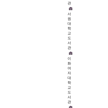
관
서
원
대
학
교
도
서
관
이
화
여
자
대
학
교
도
서
관