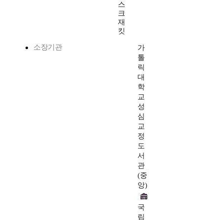
스
크
재
킷
소장기관
가
톨
릭
대
학
교
성
심
교
정
도
서
관
(중
앙)
국
립