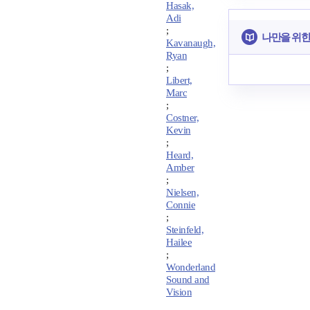
Hasak,
Adi
;
나만을 위한
Kavanaugh,
Ryan
;
Libert,
Marc
;
Costner,
Kevin
;
Heard,
Amber
;
Nielsen,
Connie
;
Steinfeld,
Hailee
;
Wonderland
Sound and
Vision