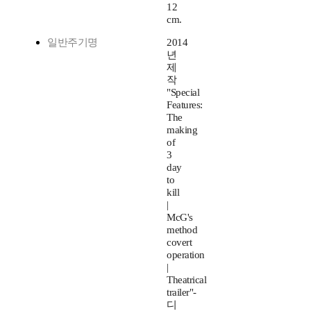
12
cm.
일반주기명
2014
년
제
작
"Special
Features:
The
making
of
3
day
to
kill
|
McG's
method
covert
operation
|
Theatrical
trailer"-
디