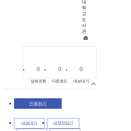
대
학
교
도
서
관
0
0
0
상세조회
다운로드
내보내기
인용하기
내보내기
내책장담기