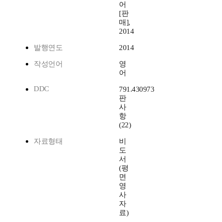
어
[판
매],
2014
발행연도
2014
작성언어
영
어
DDC
791.430973
판
사
항
(22)
자료형태
비
도
서
(평
면
영
사
자
료)