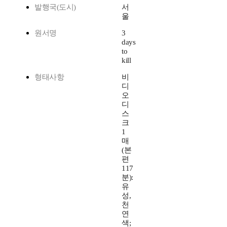
발행국(도시)
서
울
원서명
3
days
to
kill
형태사항
비
디
오
디
스
크
1
매
(본
편
117
분):
유
성,
천
연
색;