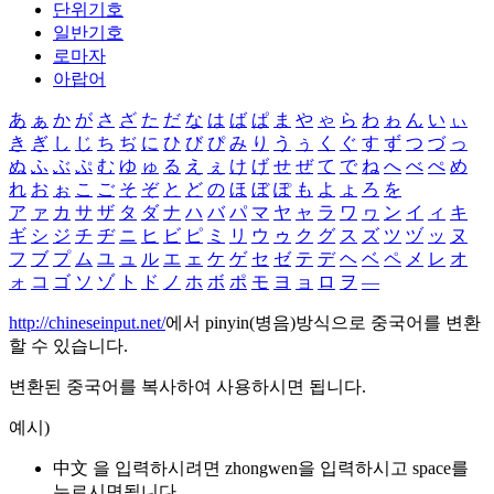
단위기호
일반기호
로마자
아랍어
あ
ぁ
か
が
さ
ざ
た
だ
な
は
ば
ぱ
ま
や
ゃ
ら
わ
ゎ
ん
い
ぃ
き
ぎ
し
じ
ち
ぢ
に
ひ
び
ぴ
み
り
う
ぅ
く
ぐ
す
ず
つ
づ
っ
ぬ
ふ
ぶ
ぷ
む
ゆ
ゅ
る
え
ぇ
け
げ
せ
ぜ
て
で
ね
へ
べ
ぺ
め
れ
お
ぉ
こ
ご
そ
ぞ
と
ど
の
ほ
ぼ
ぽ
も
よ
ょ
ろ
を
ア
ァ
カ
サ
ザ
タ
ダ
ナ
ハ
バ
パ
マ
ヤ
ャ
ラ
ワ
ヮ
ン
イ
ィ
キ
ギ
シ
ジ
チ
ヂ
ニ
ヒ
ビ
ピ
ミ
リ
ウ
ゥ
ク
グ
ス
ズ
ツ
ヅ
ッ
ヌ
フ
ブ
プ
ム
ユ
ュ
ル
エ
ェ
ケ
ゲ
セ
ゼ
テ
デ
ヘ
ベ
ペ
メ
レ
オ
ォ
コ
ゴ
ソ
ゾ
ト
ド
ノ
ホ
ボ
ポ
モ
ヨ
ョ
ロ
ヲ
―
http://chineseinput.net/
에서 pinyin(병음)방식으로 중국어를 변환
할 수 있습니다.
변환된 중국어를 복사하여 사용하시면 됩니다.
예시)
中文 을 입력하시려면
zhongwen
을 입력하시고 space를
누르시면됩니다.