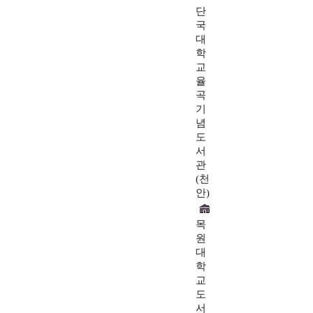
단
국
대
학
교
율
곡
기
념
도
서
관
(천
안)
목
원
대
학
교
도
서