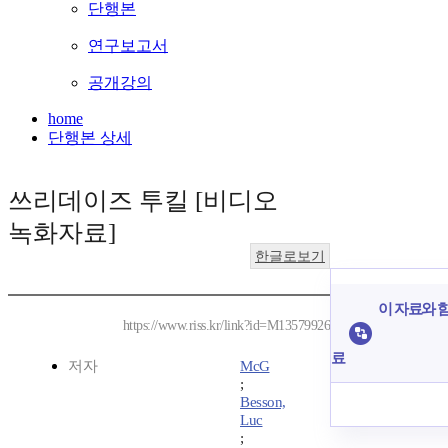
단행본
연구보고서
공개강의
home
단행본 상세
쓰리데이즈 투킬 [비디오
녹화자료]
한글로보기
이 자료와 함
https://www.riss.kr/link?id=M13579926
료
저자
McG
;
Besson,
Luc
;