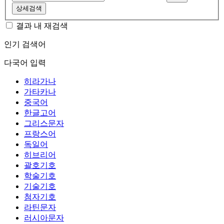
상세검색
결과 내 재검색
인기 검색어
다국어 입력
히라가나
가타카나
중국어
한글고어
그리스문자
프랑스어
독일어
히브리어
괄호기호
학술기호
기술기호
첨자기호
라틴문자
러시아문자