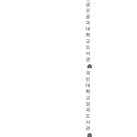
금
오
공
과
대
학
교
도
서
관
국
민
대
학
교
성
곡
도
서
관