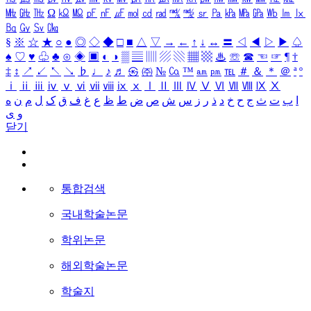
㎒
㎓
㎔
Ω
㏀
㏁
㎊
㎋
㎌
㏖
㏅
㎭
㎮
㎯
㏛
㎩
㎪
㎫
㎬
㏝
㏐
㏓
㏃
㏉
㏜
㏆
§
※
☆
★
○
●
◎
◇
◆
□
■
△
▽
→
←
↑
↓
↔
〓
◁
◀
▷
▶
♤
♠
♡
♥
♧
♣
⊙
◈
▣
◐
◑
▒
▤
▥
▨
▧
▦
▩
♨
☏
☎
☜
☞
¶
†
‡
↕
↗
↙
↖
↘
♭
♩
♪
♬
㉿
㈜
№
㏇
™
㏂
㏘
℡
＃
＆
＊
＠
ª
º
ⅰ
ⅱ
ⅲ
ⅳ
ⅴ
ⅵ
ⅶ
ⅷ
ⅸ
ⅹ
Ⅰ
Ⅱ
Ⅲ
Ⅳ
Ⅴ
Ⅵ
Ⅶ
Ⅷ
Ⅸ
Ⅹ
ا
ب
ت
ث
ج
ح
خ
د
ذ
ر
ز
س
ش
ص
ض
ط
ظ
ع
غ
ف
ق
ک
ل
م
ن
ه
و
ی
닫기
통합검색
국내학술논문
학위논문
해외학술논문
학술지