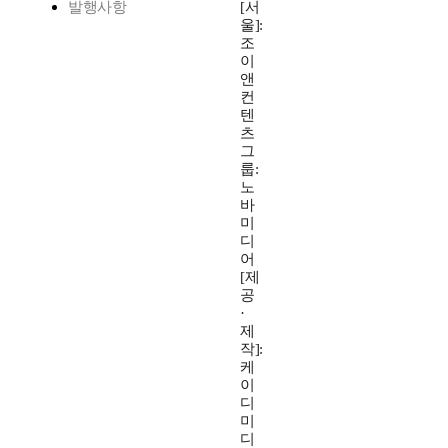
발행사항
[서
울]:
조
이
앤
컨
텐
츠
그
룹:
노
바
미
디
어
[제
공
·
제
작]:
케
이
디
미
디