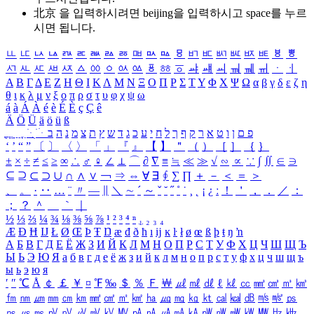
北京 을 입력하시려면
beijing
을 입력하시고 space를 누르
시면 됩니다.
ㅥ
ㅦ
ㅧ
ㅨ
ㅩ
ㅪ
ㅫ
ㅬ
ㅭ
ㅮ
ㅯ
ㅰ
ㅱ
ㅲ
ㅳ
ㅴ
ㅵ
ㅶ
ㅷ
ㅸ
ㅹ
ㅺ
ㅻ
ㅼ
ㅽ
ㅾ
ㅿ
ㆀ
ㆁ
ㆂ
ㆃ
ㆄ
ㆅ
ㆆ
ㆇ
ㆈ
ㆉ
ㆊ
ㆋ
ㆌ
ㆍ
ㆎ
Α
Β
Γ
Δ
Ε
Ζ
Η
Θ
Ι
Κ
Λ
Μ
Ν
Ξ
Ο
Π
Ρ
Σ
Τ
Υ
Φ
Χ
Ψ
Ω
α
β
γ
δ
ε
ζ
η
θ
ι
κ
λ
μ
ν
ξ
ο
π
ρ
σ
τ
υ
φ
χ
ψ
ω
á
à
Á
À
é
è
É
È
ç
Ç
ê
Ä
Ö
Ü
ä
ö
ü
ß
ְ
ֳ
ֲ
ֱ
ָ
ַ
ֵ
ֶ
ִ
ֹ
ּ
ֻ
ׂ
ׁ
ּ
ב
ה
נ
מ
צ
ת
ץ
ש
ד
ג
כ
ע
י
ח
ל
ך
ף
ק
ר
א
ט
ו
ן
ם
פ
‘
’
“
”
〔
〕
〈
〉
「
」
『
』
【
】
＂
（
）
［
］
｛
｝
±
×
÷
≠
≤
≥
∞
∴
♂
♀
∠
⊥
⌒
∂
∇
≡
≒
≪
≫
√
∽
∝
∵
∫
∬
∈
∋
⊆
⊇
⊂
⊃
∪
∩
∧
∨
￢
⇒
⇔
∀
∃
∮
∑
∏
＋
－
＜
＝
＞
、
。
·
‥
…
¨
〃
―
∥
＼
∼
´
～
ˇ
˘
˝
˚
˙
¸
˛
¡
¿
ː
！
＇
，
．
／
：
；
？
＾
＿
｀
｜
½
⅓
⅔
¼
¾
⅛
⅜
⅝
⅞
¹
²
³
⁴
ⁿ
₁
₂
₃
₄
Æ
Ð
Ħ
Ĳ
Ł
Ø
Œ
Þ
Ŧ
Ŋ
æ
đ
ð
ħ
ı
ĳ
ĸ
ŀ
ł
ø
œ
ß
þ
ŧ
ŋ
ŉ
А
Б
В
Г
Д
Е
Ё
Ж
З
И
Й
К
Л
М
Н
О
П
Р
С
Т
У
Ф
Х
Ц
Ч
Ш
Щ
Ъ
Ы
Ь
Э
Ю
Я
а
б
в
г
д
е
ё
ж
з
и
й
к
л
м
н
о
п
р
с
т
у
ф
х
ц
ч
ш
щ
ъ
ы
ь
э
ю
я
′
″
℃
Å
￠
￡
￥
¤
℉
‰
＄
％
Ｆ
￦
㎕
㎖
㎗
ℓ
㎘
㏄
㎣
㎤
㎥
㎦
㎙
㎚
㎛
㎜
㎝
㎞
㎟
㎠
㎡
㎢
㏊
㎍
㎎
㎏
㏏
㎈
㎉
㏈
㎧
㎨
㎰
㎱
㎲
㎳
㎴
㎵
㎶
㎷
㎸
㎹
㎀
㎁
㎂
㎃
㎄
㎺
㎻
㎽
㎾
㎿
㎐
㎑