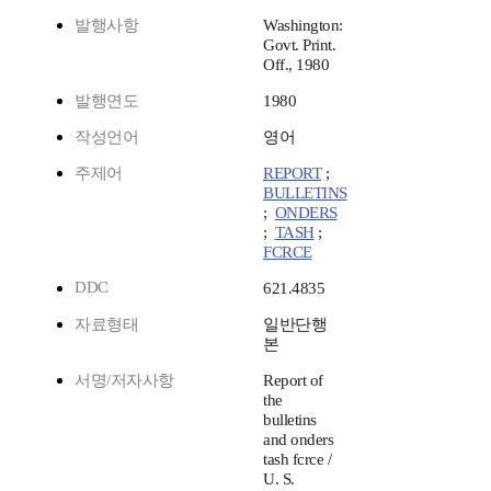
발행사항
Washington:
Govt. Print.
Off., 1980
발행연도
1980
작성언어
영어
주제어
REPORT
;
BULLETINS
;
ONDERS
;
TASH
;
FCRCE
DDC
621.4835
자료형태
일반단행
본
서명/저자사항
Report of
the
bulletins
and onders
tash fcrce /
U. S.