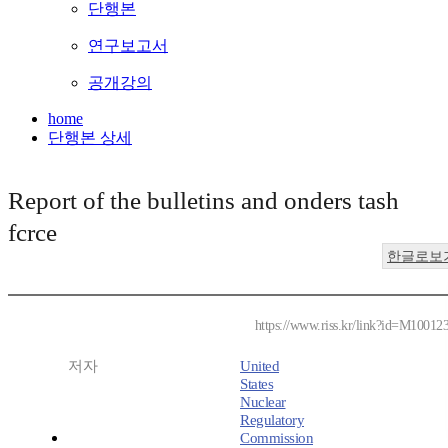
단행본
연구보고서
공개강의
home
단행본 상세
Report of the bulletins and onders tash
fcrce
한글로보
https://www.riss.kr/link?id=M10012
저자
United
States
Nuclear
Regulatory
Commission