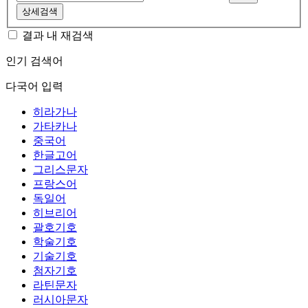
상세검색
결과 내 재검색
인기 검색어
다국어 입력
히라가나
가타카나
중국어
한글고어
그리스문자
프랑스어
독일어
히브리어
괄호기호
학술기호
기술기호
첨자기호
라틴문자
러시아문자