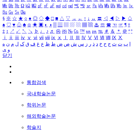
㎒
㎓
㎔
Ω
㏀
㏁
㎊
㎋
㎌
㏖
㏅
㎭
㎮
㎯
㏛
㎩
㎪
㎫
㎬
㏝
㏐
㏓
㏃
㏉
㏜
㏆
§
※
☆
★
○
●
◎
◇
◆
□
■
△
▽
→
←
↑
↓
↔
〓
◁
◀
▷
▶
♤
♠
♡
♥
♧
♣
⊙
◈
▣
◐
◑
▒
▤
▥
▨
▧
▦
▩
♨
☏
☎
☜
☞
¶
†
‡
↕
↗
↙
↖
↘
♭
♩
♪
♬
㉿
㈜
№
㏇
™
㏂
㏘
℡
＃
＆
＊
＠
ª
º
ⅰ
ⅱ
ⅲ
ⅳ
ⅴ
ⅵ
ⅶ
ⅷ
ⅸ
ⅹ
Ⅰ
Ⅱ
Ⅲ
Ⅳ
Ⅴ
Ⅵ
Ⅶ
Ⅷ
Ⅸ
Ⅹ
ا
ب
ت
ث
ج
ح
خ
د
ذ
ر
ز
س
ش
ص
ض
ط
ظ
ع
غ
ف
ق
ک
ل
م
ن
ه
و
ی
닫기
통합검색
국내학술논문
학위논문
해외학술논문
학술지