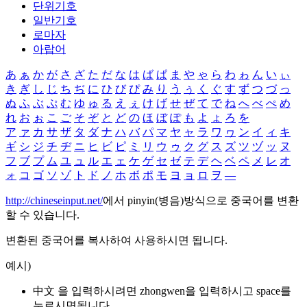
단위기호
일반기호
로마자
아랍어
あ
ぁ
か
が
さ
ざ
た
だ
な
は
ば
ぱ
ま
や
ゃ
ら
わ
ゎ
ん
い
ぃ
き
ぎ
し
じ
ち
ぢ
に
ひ
び
ぴ
み
り
う
ぅ
く
ぐ
す
ず
つ
づ
っ
ぬ
ふ
ぶ
ぷ
む
ゆ
ゅ
る
え
ぇ
け
げ
せ
ぜ
て
で
ね
へ
べ
ぺ
め
れ
お
ぉ
こ
ご
そ
ぞ
と
ど
の
ほ
ぼ
ぽ
も
よ
ょ
ろ
を
ア
ァ
カ
サ
ザ
タ
ダ
ナ
ハ
バ
パ
マ
ヤ
ャ
ラ
ワ
ヮ
ン
イ
ィ
キ
ギ
シ
ジ
チ
ヂ
ニ
ヒ
ビ
ピ
ミ
リ
ウ
ゥ
ク
グ
ス
ズ
ツ
ヅ
ッ
ヌ
フ
ブ
プ
ム
ユ
ュ
ル
エ
ェ
ケ
ゲ
セ
ゼ
テ
デ
ヘ
ベ
ペ
メ
レ
オ
ォ
コ
ゴ
ソ
ゾ
ト
ド
ノ
ホ
ボ
ポ
モ
ヨ
ョ
ロ
ヲ
―
http://chineseinput.net/
에서 pinyin(병음)방식으로 중국어를 변환
할 수 있습니다.
변환된 중국어를 복사하여 사용하시면 됩니다.
예시)
中文 을 입력하시려면
zhongwen
을 입력하시고 space를
누르시면됩니다.