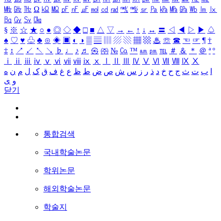
㎒
㎓
㎔
Ω
㏀
㏁
㎊
㎋
㎌
㏖
㏅
㎭
㎮
㎯
㏛
㎩
㎪
㎫
㎬
㏝
㏐
㏓
㏃
㏉
㏜
㏆
§
※
☆
★
○
●
◎
◇
◆
□
■
△
▽
→
←
↑
↓
↔
〓
◁
◀
▷
▶
♤
♠
♡
♥
♧
♣
⊙
◈
▣
◐
◑
▒
▤
▥
▨
▧
▦
▩
♨
☏
☎
☜
☞
¶
†
‡
↕
↗
↙
↖
↘
♭
♩
♪
♬
㉿
㈜
№
㏇
™
㏂
㏘
℡
＃
＆
＊
＠
ª
º
ⅰ
ⅱ
ⅲ
ⅳ
ⅴ
ⅵ
ⅶ
ⅷ
ⅸ
ⅹ
Ⅰ
Ⅱ
Ⅲ
Ⅳ
Ⅴ
Ⅵ
Ⅶ
Ⅷ
Ⅸ
Ⅹ
ا
ب
ت
ث
ج
ح
خ
د
ذ
ر
ز
س
ش
ص
ض
ط
ظ
ع
غ
ف
ق
ک
ل
م
ن
ه
و
ی
닫기
통합검색
국내학술논문
학위논문
해외학술논문
학술지