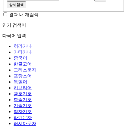
상세검색
결과 내 재검색
인기 검색어
다국어 입력
히라가나
가타카나
중국어
한글고어
그리스문자
프랑스어
독일어
히브리어
괄호기호
학술기호
기술기호
첨자기호
라틴문자
러시아문자