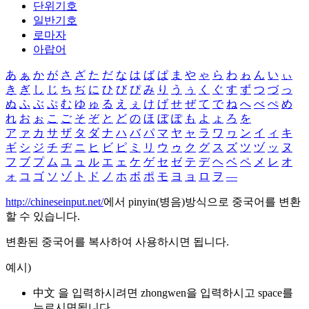
단위기호
일반기호
로마자
아랍어
あ
ぁ
か
が
さ
ざ
た
だ
な
は
ば
ぱ
ま
や
ゃ
ら
わ
ゎ
ん
い
ぃ
き
ぎ
し
じ
ち
ぢ
に
ひ
び
ぴ
み
り
う
ぅ
く
ぐ
す
ず
つ
づ
っ
ぬ
ふ
ぶ
ぷ
む
ゆ
ゅ
る
え
ぇ
け
げ
せ
ぜ
て
で
ね
へ
べ
ぺ
め
れ
お
ぉ
こ
ご
そ
ぞ
と
ど
の
ほ
ぼ
ぽ
も
よ
ょ
ろ
を
ア
ァ
カ
サ
ザ
タ
ダ
ナ
ハ
バ
パ
マ
ヤ
ャ
ラ
ワ
ヮ
ン
イ
ィ
キ
ギ
シ
ジ
チ
ヂ
ニ
ヒ
ビ
ピ
ミ
リ
ウ
ゥ
ク
グ
ス
ズ
ツ
ヅ
ッ
ヌ
フ
ブ
プ
ム
ユ
ュ
ル
エ
ェ
ケ
ゲ
セ
ゼ
テ
デ
ヘ
ベ
ペ
メ
レ
オ
ォ
コ
ゴ
ソ
ゾ
ト
ド
ノ
ホ
ボ
ポ
モ
ヨ
ョ
ロ
ヲ
―
http://chineseinput.net/
에서 pinyin(병음)방식으로 중국어를 변환
할 수 있습니다.
변환된 중국어를 복사하여 사용하시면 됩니다.
예시)
中文 을 입력하시려면
zhongwen
을 입력하시고 space를
누르시면됩니다.