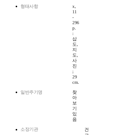
형태사항
x,
11
-
296
p.
:
삽
도,
지
도,
사
진
;
29
cm.
일반주기명
찾
아
보
기
있
음
소장기관
건