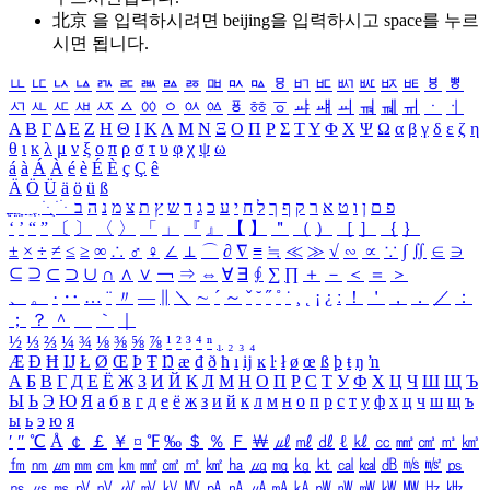
北京 을 입력하시려면
beijing
을 입력하시고 space를 누르
시면 됩니다.
ㅥ
ㅦ
ㅧ
ㅨ
ㅩ
ㅪ
ㅫ
ㅬ
ㅭ
ㅮ
ㅯ
ㅰ
ㅱ
ㅲ
ㅳ
ㅴ
ㅵ
ㅶ
ㅷ
ㅸ
ㅹ
ㅺ
ㅻ
ㅼ
ㅽ
ㅾ
ㅿ
ㆀ
ㆁ
ㆂ
ㆃ
ㆄ
ㆅ
ㆆ
ㆇ
ㆈ
ㆉ
ㆊ
ㆋ
ㆌ
ㆍ
ㆎ
Α
Β
Γ
Δ
Ε
Ζ
Η
Θ
Ι
Κ
Λ
Μ
Ν
Ξ
Ο
Π
Ρ
Σ
Τ
Υ
Φ
Χ
Ψ
Ω
α
β
γ
δ
ε
ζ
η
θ
ι
κ
λ
μ
ν
ξ
ο
π
ρ
σ
τ
υ
φ
χ
ψ
ω
á
à
Á
À
é
è
É
È
ç
Ç
ê
Ä
Ö
Ü
ä
ö
ü
ß
ְ
ֳ
ֲ
ֱ
ָ
ַ
ֵ
ֶ
ִ
ֹ
ּ
ֻ
ׂ
ׁ
ּ
ב
ה
נ
מ
צ
ת
ץ
ש
ד
ג
כ
ע
י
ח
ל
ך
ף
ק
ר
א
ט
ו
ן
ם
פ
‘
’
“
”
〔
〕
〈
〉
「
」
『
』
【
】
＂
（
）
［
］
｛
｝
±
×
÷
≠
≤
≥
∞
∴
♂
♀
∠
⊥
⌒
∂
∇
≡
≒
≪
≫
√
∽
∝
∵
∫
∬
∈
∋
⊆
⊇
⊂
⊃
∪
∩
∧
∨
￢
⇒
⇔
∀
∃
∮
∑
∏
＋
－
＜
＝
＞
、
。
·
‥
…
¨
〃
―
∥
＼
∼
´
～
ˇ
˘
˝
˚
˙
¸
˛
¡
¿
ː
！
＇
，
．
／
：
；
？
＾
＿
｀
｜
½
⅓
⅔
¼
¾
⅛
⅜
⅝
⅞
¹
²
³
⁴
ⁿ
₁
₂
₃
₄
Æ
Ð
Ħ
Ĳ
Ł
Ø
Œ
Þ
Ŧ
Ŋ
æ
đ
ð
ħ
ı
ĳ
ĸ
ŀ
ł
ø
œ
ß
þ
ŧ
ŋ
ŉ
А
Б
В
Г
Д
Е
Ё
Ж
З
И
Й
К
Л
М
Н
О
П
Р
С
Т
У
Ф
Х
Ц
Ч
Ш
Щ
Ъ
Ы
Ь
Э
Ю
Я
а
б
в
г
д
е
ё
ж
з
и
й
к
л
м
н
о
п
р
с
т
у
ф
х
ц
ч
ш
щ
ъ
ы
ь
э
ю
я
′
″
℃
Å
￠
￡
￥
¤
℉
‰
＄
％
Ｆ
￦
㎕
㎖
㎗
ℓ
㎘
㏄
㎣
㎤
㎥
㎦
㎙
㎚
㎛
㎜
㎝
㎞
㎟
㎠
㎡
㎢
㏊
㎍
㎎
㎏
㏏
㎈
㎉
㏈
㎧
㎨
㎰
㎱
㎲
㎳
㎴
㎵
㎶
㎷
㎸
㎹
㎀
㎁
㎂
㎃
㎄
㎺
㎻
㎽
㎾
㎿
㎐
㎑