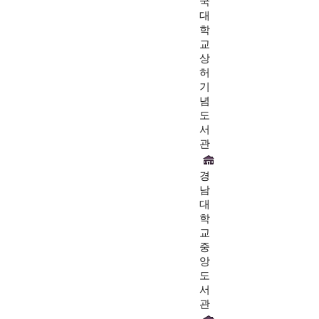
국
대
학
교
상
허
기
념
도
서
관
경
남
대
학
교
중
앙
도
서
관