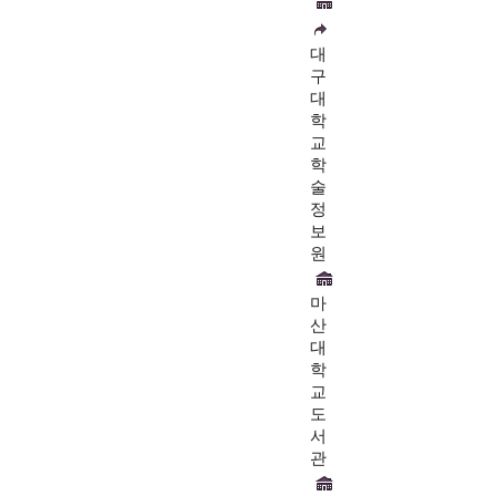
대
구
대
학
교
학
술
정
보
원
마
산
대
학
교
도
서
관