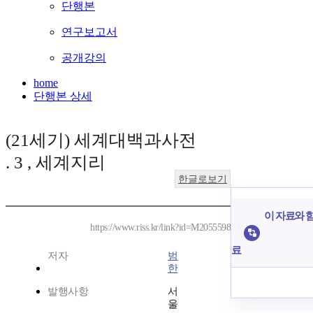
단행본
연구보고서
공개강의
home
단행본 상세
(21세기) 세계대백과사전
. 3 , 세계지리
한글로보기
이 자료와 함
https://www.riss.kr/link?id=M2055598
료
저자
범
한
발행사항
서
울