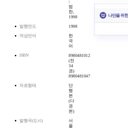
:
범
한,
나만을 위한
1998
발행연도
1998
작성언어
한
국
어
ISBN
8980481012
(전
34
권)
8980481047
자료형태
단
행
본
(다
권
본)
발행국(도시)
서
울