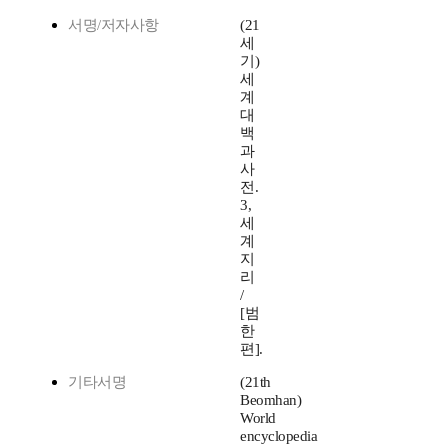
서명/저자사항
(21
세
기)
세
계
대
백
과
사
전.
3,
세
계
지
리
/
[범
한
편].
기타서명
(21th
Beomhan)
World
encyclopedia