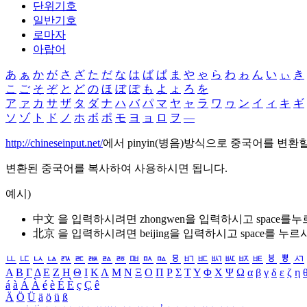
단위기호
일반기호
로마자
아랍어
あ
ぁ
か
が
さ
ざ
た
だ
な
は
ば
ぱ
ま
や
ゃ
ら
わ
ゎ
ん
い
ぃ
き
こ
ご
そ
ぞ
と
ど
の
ほ
ぼ
ぽ
も
よ
ょ
ろ
を
ア
ァ
カ
サ
ザ
タ
ダ
ナ
ハ
バ
パ
マ
ヤ
ャ
ラ
ワ
ヮ
ン
イ
ィ
キ
ギ
ソ
ゾ
ト
ド
ノ
ホ
ボ
ポ
モ
ヨ
ョ
ロ
ヲ
―
http://chineseinput.net/
에서 pinyin(병음)방식으로 중국어를 변환
변환된 중국어를 복사하여 사용하시면 됩니다.
예시)
中文 을 입력하시려면
zhongwen
을 입력하시고 space를
北京 을 입력하시려면
beijing
을 입력하시고 space를 누르
ㅥ
ㅦ
ㅧ
ㅨ
ㅩ
ㅪ
ㅫ
ㅬ
ㅭ
ㅮ
ㅯ
ㅰ
ㅱ
ㅲ
ㅳ
ㅴ
ㅵ
ㅶ
ㅷ
ㅸ
ㅹ
ㅺ
Α
Β
Γ
Δ
Ε
Ζ
Η
Θ
Ι
Κ
Λ
Μ
Ν
Ξ
Ο
Π
Ρ
Σ
Τ
Υ
Φ
Χ
Ψ
Ω
α
β
γ
δ
ε
ζ
η
á
à
Á
À
é
è
É
È
ç
Ç
ê
Ä
Ö
Ü
ä
ö
ü
ß