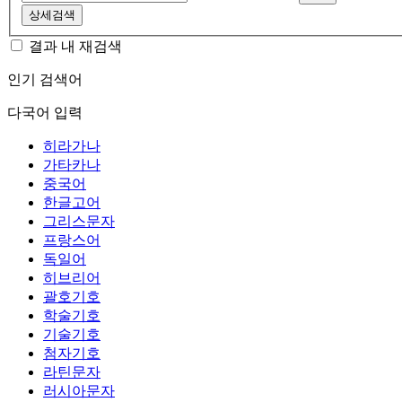
상세검색
결과 내 재검색
인기 검색어
다국어 입력
히라가나
가타카나
중국어
한글고어
그리스문자
프랑스어
독일어
히브리어
괄호기호
학술기호
기술기호
첨자기호
라틴문자
러시아문자