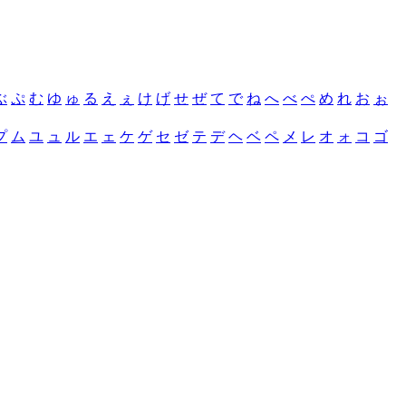
ぶ
ぷ
む
ゆ
ゅ
る
え
ぇ
け
げ
せ
ぜ
て
で
ね
へ
べ
ぺ
め
れ
お
ぉ
プ
ム
ユ
ュ
ル
エ
ェ
ケ
ゲ
セ
ゼ
テ
デ
ヘ
ベ
ペ
メ
レ
オ
ォ
コ
ゴ