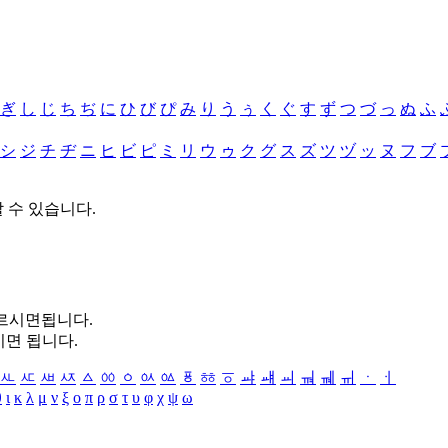
ぎ
し
じ
ち
ぢ
に
ひ
び
ぴ
み
り
う
ぅ
く
ぐ
す
ず
つ
づ
っ
ぬ
ふ
シ
ジ
チ
ヂ
ニ
ヒ
ビ
ピ
ミ
リ
ウ
ゥ
ク
グ
ス
ズ
ツ
ヅ
ッ
ヌ
フ
ブ
할 수 있습니다.
누르시면됩니다.
시면 됩니다.
ㅻ
ㅼ
ㅽ
ㅾ
ㅿ
ㆀ
ㆁ
ㆂ
ㆃ
ㆄ
ㆅ
ㆆ
ㆇ
ㆈ
ㆉ
ㆊ
ㆋ
ㆌ
ㆍ
ㆎ
θ
ι
κ
λ
μ
ν
ξ
ο
π
ρ
σ
τ
υ
φ
χ
ψ
ω