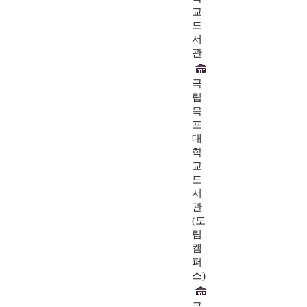
교
도
서
관
국
립
목
포
대
학
교
도
서
관
(도
림
캠
퍼
스)
국