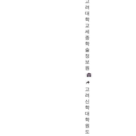
고
려
대
학
교
세
종
학
술
정
보
원
고
려
신
학
대
학
원
도