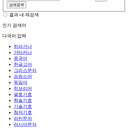
상세검색
결과 내 재검색
인기 검색어
다국어 입력
히라가나
가타카나
중국어
한글고어
그리스문자
프랑스어
독일어
히브리어
괄호기호
학술기호
기술기호
첨자기호
라틴문자
러시아문자