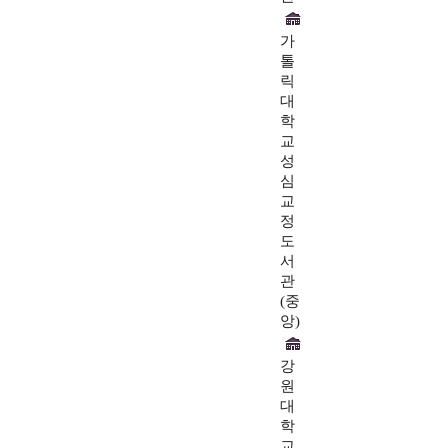
가
톨
릭
대
학
교
성
심
교
정
도
서
관
(중
앙)
강
원
대
학
교