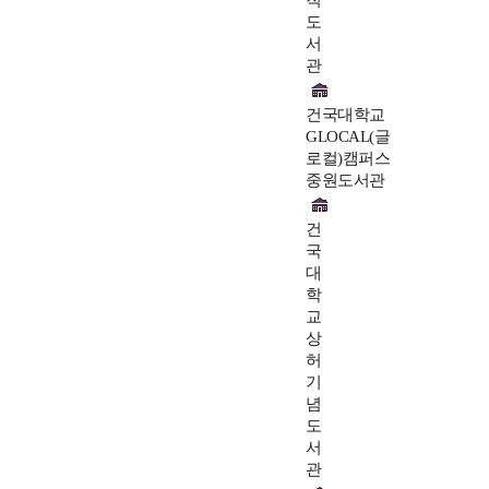
척
도
서
관
건국대학교
GLOCAL(글
로컬)캠퍼스
중원도서관
건
국
대
학
교
상
허
기
념
도
서
관