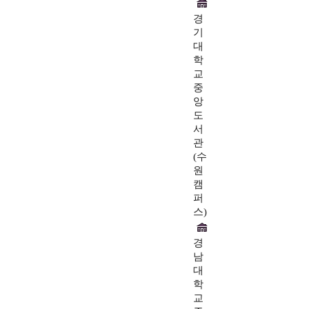
경
기
대
학
교
중
앙
도
서
관
(수
원
캠
퍼
스)
경
남
대
학
교