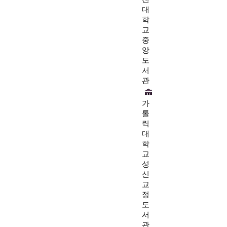
대
학
교
중
앙
도
서
관
가
톨
릭
대
학
교
성
신
교
정
도
서
관