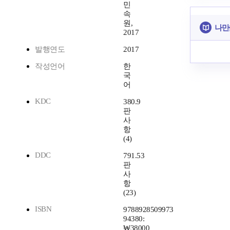
민
속
원,
나만
2017
발행연도
2017
작성언어
한
국
어
KDC
380.9
판
사
항
(4)
DDC
791.53
판
사
항
(23)
ISBN
9788928509973
94380:
₩38000