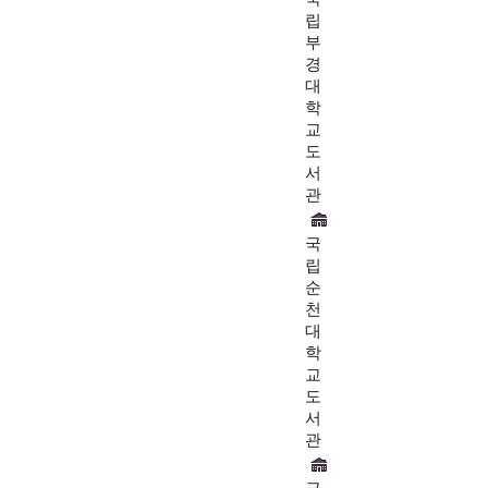
립
부
경
대
학
교
도
서
관
국
립
순
천
대
학
교
도
서
관