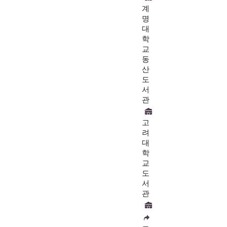
계
명
대
학
교
동
산
도
서
관
고
려
대
학
교
도
서
관