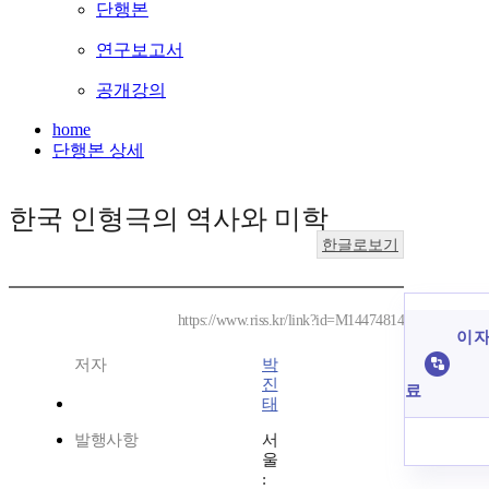
단행본
연구보고서
공개강의
home
단행본 상세
한국 인형극의 역사와 미학
한글로보기
https://www.riss.kr/link?id=M14474814
이 자
저자
박
진
료
태
발행사항
서
울
: