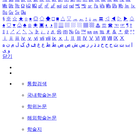
㎒
㎓
㎔
Ω
㏀
㏁
㎊
㎋
㎌
㏖
㏅
㎭
㎮
㎯
㏛
㎩
㎪
㎫
㎬
㏝
㏐
㏓
㏃
㏉
㏜
㏆
§
※
☆
★
○
●
◎
◇
◆
□
■
△
▽
→
←
↑
↓
↔
〓
◁
◀
▷
▶
♤
♠
♡
♥
♧
♣
⊙
◈
▣
◐
◑
▒
▤
▥
▨
▧
▦
▩
♨
☏
☎
☜
☞
¶
†
‡
↕
↗
↙
↖
↘
♭
♩
♪
♬
㉿
㈜
№
㏇
™
㏂
㏘
℡
＃
＆
＊
＠
ª
º
ⅰ
ⅱ
ⅲ
ⅳ
ⅴ
ⅵ
ⅶ
ⅷ
ⅸ
ⅹ
Ⅰ
Ⅱ
Ⅲ
Ⅳ
Ⅴ
Ⅵ
Ⅶ
Ⅷ
Ⅸ
Ⅹ
ا
ب
ت
ث
ج
ح
خ
د
ذ
ر
ز
س
ش
ص
ض
ط
ظ
ع
غ
ف
ق
ک
ل
م
ن
ه
و
ی
닫기
통합검색
국내학술논문
학위논문
해외학술논문
학술지