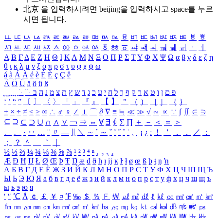
北京 을 입력하시려면
beijing
을 입력하시고 space를 누르
시면 됩니다.
ㅥ
ㅦ
ㅧ
ㅨ
ㅩ
ㅪ
ㅫ
ㅬ
ㅭ
ㅮ
ㅯ
ㅰ
ㅱ
ㅲ
ㅳ
ㅴ
ㅵ
ㅶ
ㅷ
ㅸ
ㅹ
ㅺ
ㅻ
ㅼ
ㅽ
ㅾ
ㅿ
ㆀ
ㆁ
ㆂ
ㆃ
ㆄ
ㆅ
ㆆ
ㆇ
ㆈ
ㆉ
ㆊ
ㆋ
ㆌ
ㆍ
ㆎ
Α
Β
Γ
Δ
Ε
Ζ
Η
Θ
Ι
Κ
Λ
Μ
Ν
Ξ
Ο
Π
Ρ
Σ
Τ
Υ
Φ
Χ
Ψ
Ω
α
β
γ
δ
ε
ζ
η
θ
ι
κ
λ
μ
ν
ξ
ο
π
ρ
σ
τ
υ
φ
χ
ψ
ω
á
à
Á
À
é
è
É
È
ç
Ç
ê
Ä
Ö
Ü
ä
ö
ü
ß
ְ
ֳ
ֲ
ֱ
ָ
ַ
ֵ
ֶ
ִ
ֹ
ּ
ֻ
ׂ
ׁ
ּ
ב
ה
נ
מ
צ
ת
ץ
ש
ד
ג
כ
ע
י
ח
ל
ך
ף
ק
ר
א
ט
ו
ן
ם
פ
‘
’
“
”
〔
〕
〈
〉
「
」
『
』
【
】
＂
（
）
［
］
｛
｝
±
×
÷
≠
≤
≥
∞
∴
♂
♀
∠
⊥
⌒
∂
∇
≡
≒
≪
≫
√
∽
∝
∵
∫
∬
∈
∋
⊆
⊇
⊂
⊃
∪
∩
∧
∨
￢
⇒
⇔
∀
∃
∮
∑
∏
＋
－
＜
＝
＞
、
。
·
‥
…
¨
〃
―
∥
＼
∼
´
～
ˇ
˘
˝
˚
˙
¸
˛
¡
¿
ː
！
＇
，
．
／
：
；
？
＾
＿
｀
｜
½
⅓
⅔
¼
¾
⅛
⅜
⅝
⅞
¹
²
³
⁴
ⁿ
₁
₂
₃
₄
Æ
Ð
Ħ
Ĳ
Ł
Ø
Œ
Þ
Ŧ
Ŋ
æ
đ
ð
ħ
ı
ĳ
ĸ
ŀ
ł
ø
œ
ß
þ
ŧ
ŋ
ŉ
А
Б
В
Г
Д
Е
Ё
Ж
З
И
Й
К
Л
М
Н
О
П
Р
С
Т
У
Ф
Х
Ц
Ч
Ш
Щ
Ъ
Ы
Ь
Э
Ю
Я
а
б
в
г
д
е
ё
ж
з
и
й
к
л
м
н
о
п
р
с
т
у
ф
х
ц
ч
ш
щ
ъ
ы
ь
э
ю
я
′
″
℃
Å
￠
￡
￥
¤
℉
‰
＄
％
Ｆ
￦
㎕
㎖
㎗
ℓ
㎘
㏄
㎣
㎤
㎥
㎦
㎙
㎚
㎛
㎜
㎝
㎞
㎟
㎠
㎡
㎢
㏊
㎍
㎎
㎏
㏏
㎈
㎉
㏈
㎧
㎨
㎰
㎱
㎲
㎳
㎴
㎵
㎶
㎷
㎸
㎹
㎀
㎁
㎂
㎃
㎄
㎺
㎻
㎽
㎾
㎿
㎐
㎑