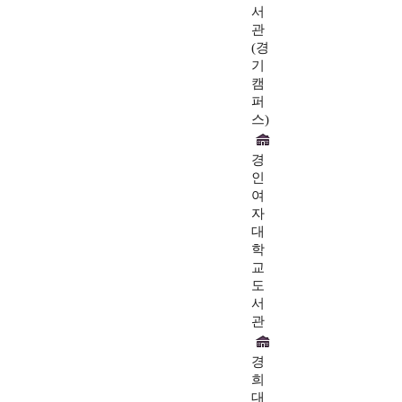
서
관
(경
기
캠
퍼
스)
경
인
여
자
대
학
교
도
서
관
경
희
대