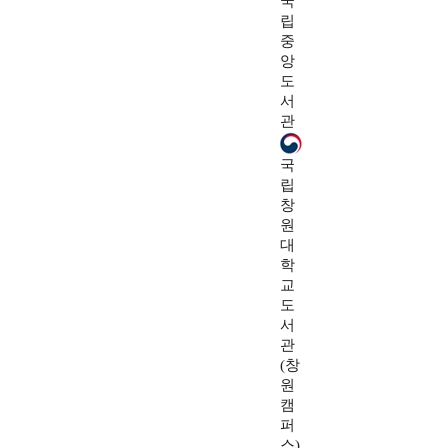
국
립
중
앙
도
서
관
국
립
창
원
대
학
교
도
서
관
(창
원
캠
퍼
스)