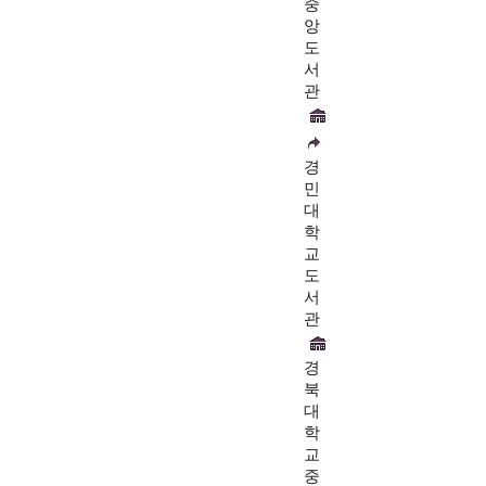
중
앙
도
서
관
경
민
대
학
교
도
서
관
경
북
대
학
교
중