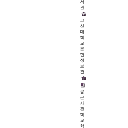
서
관
고
신
대
학
교
문
헌
정
보
관
공
군
사
관
학
교
학