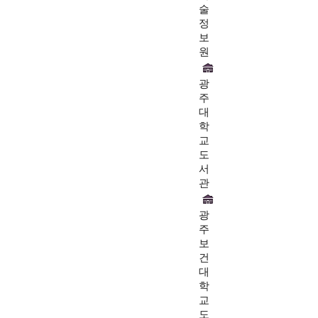
술
정
보
원
광
주
대
학
교
도
서
관
광
주
보
건
대
학
교
도