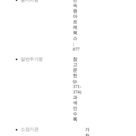
총서사항
민
속
원
아
르
케
북
스
;
077
일반주기명
참
고
문
헌
(p.
371-
374)
과
색
인
수
록
소장기관
가
천