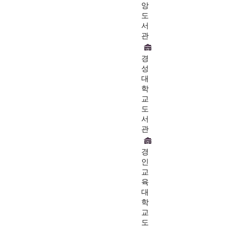
앙
도
서
관
경
성
대
학
교
도
서
관
경
인
교
육
대
학
교
도