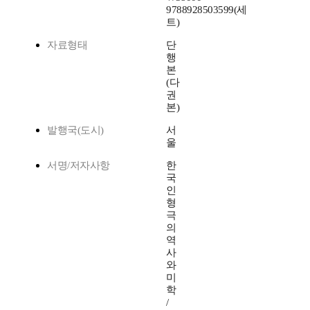
9788928503599(세
트)
자료형태
단
행
본
(다
권
본)
발행국(도시)
서
울
서명/저자사항
한
국
인
형
극
의
역
사
와
미
학
/