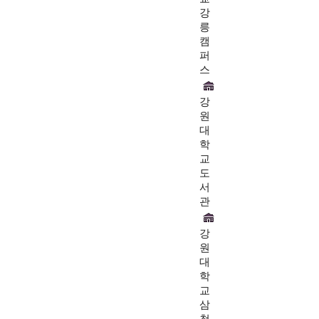
강
릉
캠
퍼
스
강
원
대
학
교
도
서
관
강
원
대
학
교
삼