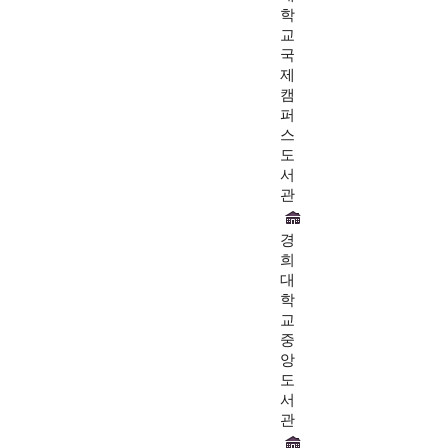
학
교
국
제
캠
퍼
스
도
서
관
경
희
대
학
교
중
앙
도
서
관