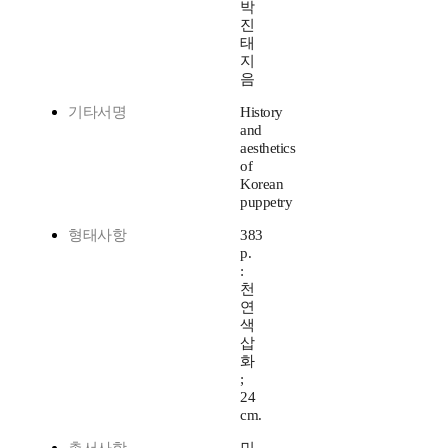
박
진
태
지
음
기타서명
History
and
aesthetics
of
Korean
puppetry
형태사항
383
p.
:
천
연
색
삽
화
;
24
cm.