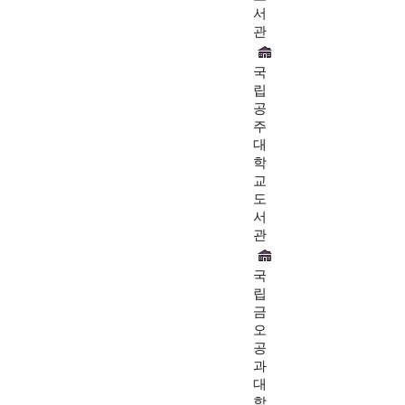
서
관
국
립
공
주
대
학
교
도
서
관
국
립
금
오
공
과
대
학