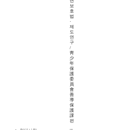
년
보
호
법
·
제
도
연
구
/
靑
少
年
保
護
委
員
會
善
導
保
護
課
편