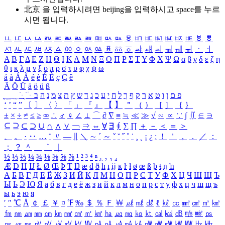
北京 을 입력하시려면
beijing
을 입력하시고 space를 누르
시면 됩니다.
ㅥ
ㅦ
ㅧ
ㅨ
ㅩ
ㅪ
ㅫ
ㅬ
ㅭ
ㅮ
ㅯ
ㅰ
ㅱ
ㅲ
ㅳ
ㅴ
ㅵ
ㅶ
ㅷ
ㅸ
ㅹ
ㅺ
ㅻ
ㅼ
ㅽ
ㅾ
ㅿ
ㆀ
ㆁ
ㆂ
ㆃ
ㆄ
ㆅ
ㆆ
ㆇ
ㆈ
ㆉ
ㆊ
ㆋ
ㆌ
ㆍ
ㆎ
Α
Β
Γ
Δ
Ε
Ζ
Η
Θ
Ι
Κ
Λ
Μ
Ν
Ξ
Ο
Π
Ρ
Σ
Τ
Υ
Φ
Χ
Ψ
Ω
α
β
γ
δ
ε
ζ
η
θ
ι
κ
λ
μ
ν
ξ
ο
π
ρ
σ
τ
υ
φ
χ
ψ
ω
á
à
Á
À
é
è
É
È
ç
Ç
ê
Ä
Ö
Ü
ä
ö
ü
ß
ְ
ֳ
ֲ
ֱ
ָ
ַ
ֵ
ֶ
ִ
ֹ
ּ
ֻ
ׂ
ׁ
ּ
ב
ה
נ
מ
צ
ת
ץ
ש
ד
ג
כ
ע
י
ח
ל
ך
ף
ק
ר
א
ט
ו
ן
ם
פ
‘
’
“
”
〔
〕
〈
〉
「
」
『
』
【
】
＂
（
）
［
］
｛
｝
±
×
÷
≠
≤
≥
∞
∴
♂
♀
∠
⊥
⌒
∂
∇
≡
≒
≪
≫
√
∽
∝
∵
∫
∬
∈
∋
⊆
⊇
⊂
⊃
∪
∩
∧
∨
￢
⇒
⇔
∀
∃
∮
∑
∏
＋
－
＜
＝
＞
、
。
·
‥
…
¨
〃
―
∥
＼
∼
´
～
ˇ
˘
˝
˚
˙
¸
˛
¡
¿
ː
！
＇
，
．
／
：
；
？
＾
＿
｀
｜
½
⅓
⅔
¼
¾
⅛
⅜
⅝
⅞
¹
²
³
⁴
ⁿ
₁
₂
₃
₄
Æ
Ð
Ħ
Ĳ
Ł
Ø
Œ
Þ
Ŧ
Ŋ
æ
đ
ð
ħ
ı
ĳ
ĸ
ŀ
ł
ø
œ
ß
þ
ŧ
ŋ
ŉ
А
Б
В
Г
Д
Е
Ё
Ж
З
И
Й
К
Л
М
Н
О
П
Р
С
Т
У
Ф
Х
Ц
Ч
Ш
Щ
Ъ
Ы
Ь
Э
Ю
Я
а
б
в
г
д
е
ё
ж
з
и
й
к
л
м
н
о
п
р
с
т
у
ф
х
ц
ч
ш
щ
ъ
ы
ь
э
ю
я
′
″
℃
Å
￠
￡
￥
¤
℉
‰
＄
％
Ｆ
￦
㎕
㎖
㎗
ℓ
㎘
㏄
㎣
㎤
㎥
㎦
㎙
㎚
㎛
㎜
㎝
㎞
㎟
㎠
㎡
㎢
㏊
㎍
㎎
㎏
㏏
㎈
㎉
㏈
㎧
㎨
㎰
㎱
㎲
㎳
㎴
㎵
㎶
㎷
㎸
㎹
㎀
㎁
㎂
㎃
㎄
㎺
㎻
㎽
㎾
㎿
㎐
㎑