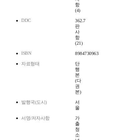
항
(4)
DDC
362.7
판
사
항
(21)
ISBN
8984730963
자료형태
단
행
본
(다
권
본)
발행국(도시)
서
울
서명/저자사항
가
출
청
소