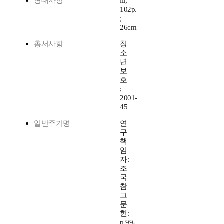
형태사항
iii,
102p.
;
26cm
총서사항
청
소
년
보
호
;
2001-
45
일반주기명
연
구
책
임
자:
조
국
참
고
문
헌:
p.99-