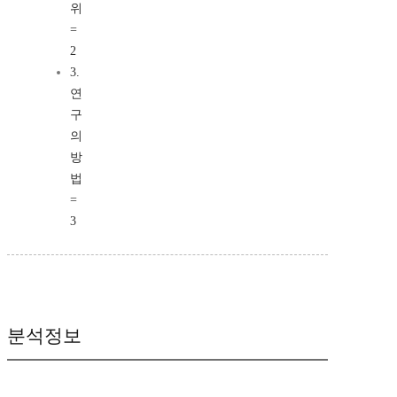
위
=
2
3.
연
구
의
방
법
=
3
분석정보