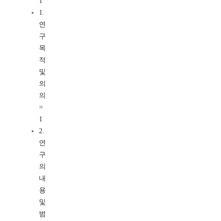
1
1.
연
구
목
적
및
의
의
=
1
2.
연
구
의
내
용
및
범