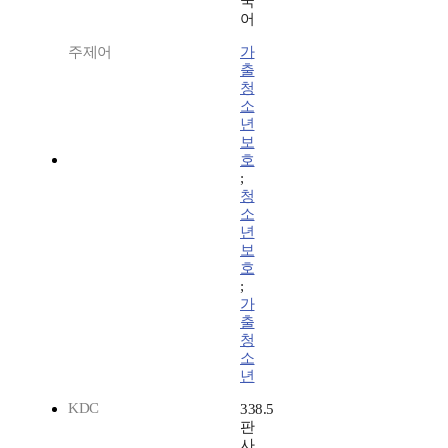
국
어
주제어
가
출
청
소
년
보
호
;
청
소
년
보
호
;
가
출
청
소
년
KDC
338.5
판
사