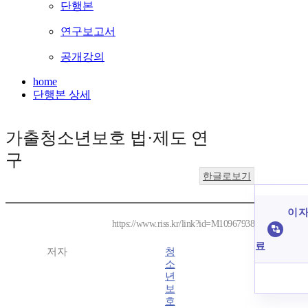
단행본
연구보고서
공개강의
home
단행본 상세
가출청소년보호 법·제도 연
구
한글로보기
이 자
https://www.riss.kr/link?id=M10967938
료
저자
청
소
년
보
호