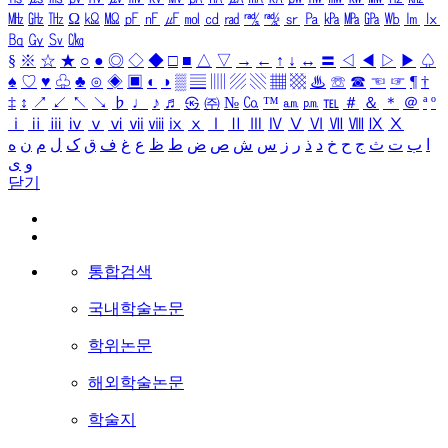
㎒
㎓
㎔
Ω
㏀
㏁
㎊
㎋
㎌
㏖
㏅
㎭
㎮
㎯
㏛
㎩
㎪
㎫
㎬
㏝
㏐
㏓
㏃
㏉
㏜
㏆
§
※
☆
★
○
●
◎
◇
◆
□
■
△
▽
→
←
↑
↓
↔
〓
◁
◀
▷
▶
♤
♠
♡
♥
♧
♣
⊙
◈
▣
◐
◑
▒
▤
▥
▨
▧
▦
▩
♨
☏
☎
☜
☞
¶
†
‡
↕
↗
↙
↖
↘
♭
♩
♪
♬
㉿
㈜
№
㏇
™
㏂
㏘
℡
＃
＆
＊
＠
ª
º
ⅰ
ⅱ
ⅲ
ⅳ
ⅴ
ⅵ
ⅶ
ⅷ
ⅸ
ⅹ
Ⅰ
Ⅱ
Ⅲ
Ⅳ
Ⅴ
Ⅵ
Ⅶ
Ⅷ
Ⅸ
Ⅹ
ا
ب
ت
ث
ج
ح
خ
د
ذ
ر
ز
س
ش
ص
ض
ط
ظ
ع
غ
ف
ق
ک
ل
م
ن
ه
و
ی
닫기
통합검색
국내학술논문
학위논문
해외학술논문
학술지