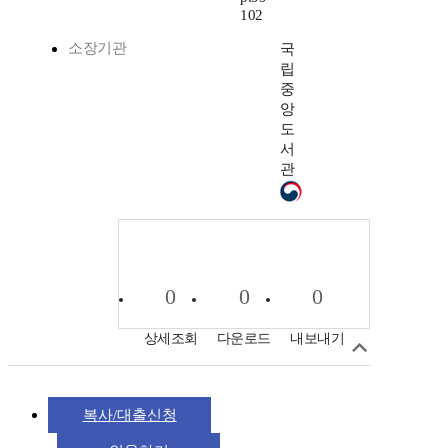
102
소장기관
국
립
중
앙
도
서
관
0
0
0
상세조회
다운로드
내보내기
복사/대출신청