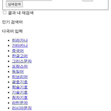
상세검색
결과 내 재검색
인기 검색어
다국어 입력
히라가나
가타카나
중국어
한글고어
그리스문자
프랑스어
독일어
히브리어
괄호기호
학술기호
기술기호
첨자기호
라틴문자
러시아문자