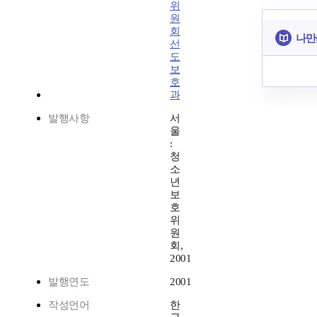
위
원
회
나만
선
도
보
호
과
발행사항
서
울
:
청
소
년
보
호
위
원
회,
2001
발행연도
2001
작성언어
한