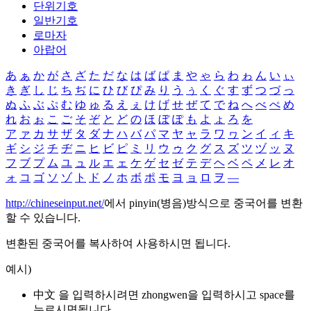
단위기호
일반기호
로마자
아랍어
あ
ぁ
か
が
さ
ざ
た
だ
な
は
ば
ぱ
ま
や
ゃ
ら
わ
ゎ
ん
い
ぃ
き
ぎ
し
じ
ち
ぢ
に
ひ
び
ぴ
み
り
う
ぅ
く
ぐ
す
ず
つ
づ
っ
ぬ
ふ
ぶ
ぷ
む
ゆ
ゅ
る
え
ぇ
け
げ
せ
ぜ
て
で
ね
へ
べ
ぺ
め
れ
お
ぉ
こ
ご
そ
ぞ
と
ど
の
ほ
ぼ
ぽ
も
よ
ょ
ろ
を
ア
ァ
カ
サ
ザ
タ
ダ
ナ
ハ
バ
パ
マ
ヤ
ャ
ラ
ワ
ヮ
ン
イ
ィ
キ
ギ
シ
ジ
チ
ヂ
ニ
ヒ
ビ
ピ
ミ
リ
ウ
ゥ
ク
グ
ス
ズ
ツ
ヅ
ッ
ヌ
フ
ブ
プ
ム
ユ
ュ
ル
エ
ェ
ケ
ゲ
セ
ゼ
テ
デ
ヘ
ベ
ペ
メ
レ
オ
ォ
コ
ゴ
ソ
ゾ
ト
ド
ノ
ホ
ボ
ポ
モ
ヨ
ョ
ロ
ヲ
―
http://chineseinput.net/
에서 pinyin(병음)방식으로 중국어를 변환
할 수 있습니다.
변환된 중국어를 복사하여 사용하시면 됩니다.
예시)
中文 을 입력하시려면
zhongwen
을 입력하시고 space를
누르시면됩니다.